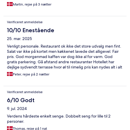
Martin, rejse på 3 nætter
Verificeret anmeldelse
10/10 Enestående
25. mar. 2025
Venligt personale. Restaurant ok ikke det store udvalg men fint.
Salat var ikke på kortet men køkkenet lavede det alligevel. Fair
pris. God morgenmad kaffen var dog ikke al for varm. God
gratis parkering. Gå afstand andre restauranter Hotellet har
dejlige sydvendt terrasse hvor øl til rimelig pris kan nydes alt i alt
fint hotel til rimelig pris
Peter, rejse på 2 nætter
Verificeret anmeldelse
6/10 Godt
9. jul. 2024
Verdens hårdeste enkelt senge. Dobbelt seng for lille til 2
personer.
Thomas, rejse på 1 nat