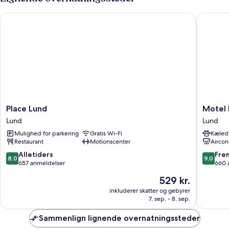
Room
Place Lund
Motel L 
Place
Motel
Place Lund
Motel 
Lund
L
Lund
Lund
Lund
Lund
Mulighed for parkering
Gratis Wi-Fi
Kæledy
Lund
Restaurant
Motionscenter
Aircon
8.0
9.0
Alletiders
Fre
8,0
9,0
ud
ud
657 anmeldelser
660 
af
af
Prisen
529 kr.
10,
10,
er
Alletiders,
Fremrag
inkluderer skatter og gebyrer
529 kr.
7. sep. - 8. sep.
657
660
anmeldelser
anmelde
Sammenlign lignende overnatningssteder