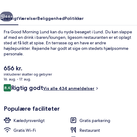
rige
Næste
44+
Oversigt
Værelser
Beliggenhed
Politikker
Fra Good Morning Lund kan du nyde besøget i Lund. Du kan slappe
af med en drink i baren/loungen, ligesom restauranten er et oplagt
sted at få lidt at spise. En terrasse og en have er andre
højdepunkter. Rejsende har godt at sige om stedets hjælpsomme
personale.
Den
656 kr.
nuværende
inkluderer skatter og gebyrer
pris
16. aug. - 17. aug.
Siddeområde i lobbyen
er
Anmeldelser
Rigtig godt
8,4
Vis alle 434 anmeldelser
656 kr.
8,4 ud af 10.
Populære faciliteter
Kæledyrsvenligt
Gratis parkering
Gratis Wi-Fi
Restaurant