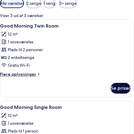
Tilgængelige
Alle værelser
2 senge
1 seng
3+ senge
filtre
for
Viser 3 ud af 3 værelser
værelser
Indlæs
Et moderne hotelværelse med en seng,
14
Good Morning Twin Room
alle
12 m²
billeder
1 soveværelse
af
Good
Plads til 2 personer
Morning
2 enkeltsenge
Twin
Gratis Wi-Fi
Room
Flere
Flere oplysninger
oplysninger
om
Se priser
Good
Morning
Twin
Indlæs
Et hotelværelse med seng, skrivebord, 
8
Room
Good Morning Single Room
alle
12 m²
billeder
1 soveværelse
af
Good
Plads til 1 person