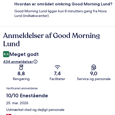
Hvordan er området omkring Good Morning Lund?
Good Morning Lund ligger kun 8 minutters gang fra Nova
Lund (indkøbscenter).
Anmeldelser af Good Morning
Anmeldelser
Lund
Meget godt
8,4
434 anmeldelser
8,8
7,4
9,0
Rengøring
Faciliteter
Service og personale
Anmeldelser
Verificeret anmeldelse
10/10 Enestående
25. mar. 2026
Udmærket sted og dejligt personale