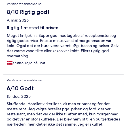
Verificeret anmeldelse
8/10 Rigtig godt
9. mar. 2025
Rigtig fint sted til prisen.
Meget fin tjek-in. Super god modtagelse af receptionisten og
rigtig god service. Eneste minus var at al morgenmaden var
kold. Også det der bure være varmt. Æg, bacon og pølser. Selv
det varme vand til te eller kakao var koldt. Ellers rigtig god
overnatning.
Kristian, rejse på 1 nat
Verificeret anmeldelse
6/10 Godt
15. dec. 2025
Skuffende! Hotellet virker lidt slidt men er pænt og for det
meste rent. Jeg valgte hotellet pga. prisen og fordi der var
restaurant, men det var der ikke til aftensmad, kun morgenmad,
og det var en stor skuffelse. Der blev henvist til en burgerkæde i
nærheden, men det er ikke det samme. Jeg er skuffet.