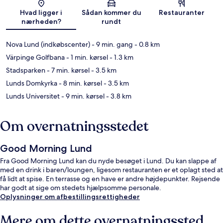
Kort
Hvad ligger i
Sådan kommer du
Restauranter
nærheden?
rundt
Nova Lund (indkøbscenter)
- 9 min. gang
- 0.8 km
Värpinge Golfbana
- 1 min. kørsel
- 1.3 km
Stadsparken
- 7 min. kørsel
- 3.5 km
Lunds Domkyrka
- 8 min. kørsel
- 3.5 km
Lunds Universitet
- 9 min. kørsel
- 3.8 km
Om overnatningsstedet
Good Morning Lund
Fra Good Morning Lund kan du nyde besøget i Lund. Du kan slappe af
med en drink i baren/loungen, ligesom restauranten er et oplagt sted at
få lidt at spise. En terrasse og en have er andre højdepunkter. Rejsende
har godt at sige om stedets hjælpsomme personale.
Oplysninger om afbestillingsrettigheder
Mere om dette overnatningssted