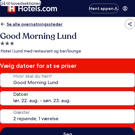
Gå til hovedsektionen
Hent appen
Se alle overnatningssteder
Good Morning Lund
3.0-
stjernet
Hotel i Lund med restaurant og bar/lounge
overnatningssted
Vælg datoer for at se priser
Hvor skal du hen?
Datoer
Gæster
Søg