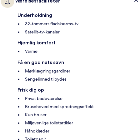
Værelsesfaciliteter
Underholdning
32-tommers fladskærms-tv
Satellit-tv-kanaler
Hjemlig komfort
Varme
Få en god nats søvn
Mørklægningsgardiner
Sengelinned tilbydes
Frisk dig op
Privat badeværelse
Brusehoved med spredningseffekt
Kun bruser
Miljøvenlige toiletartikler
Håndklæder
Toiletpapir