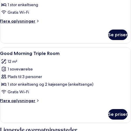
Morning
1 stor enkeltseng
Single
Gratis Wi-Fi
Room
Flere
Flere oplysninger
oplysninger
om
Se priser
Good
Morning
Single
Indlæs
Et lille hotelværelse med køjeseng, skri
12
Room
Good Morning Triple Room
alle
12 m²
billeder
1 soveværelse
af
Good
Plads til 3 personer
Morning
1 stor enkeltseng og 2 køjesenge (enkeltsenge)
Triple
Gratis Wi-Fi
Room
Flere
Flere oplysninger
oplysninger
om
Se priser
Good
Morning
Triple
Lignende overnatningssteder