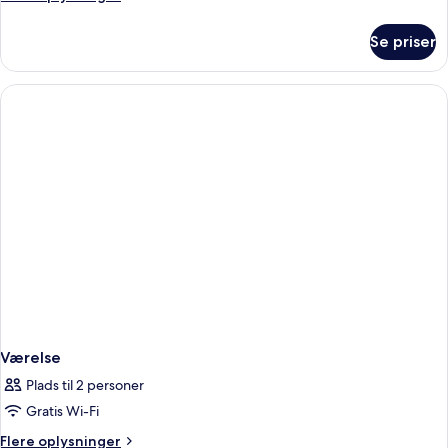
oplysninger
om
Se priser
Værelse
Værelse
Plads til 2 personer
Gratis Wi-Fi
Flere
Flere oplysninger