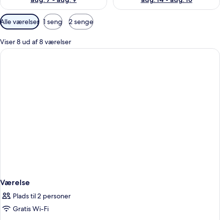
Tilgængelige
Alle værelser
1 seng
2 senge
filtre
for
Viser 8 ud af 8 værelser
værelser
Værelse
Plads til 2 personer
Gratis Wi-Fi