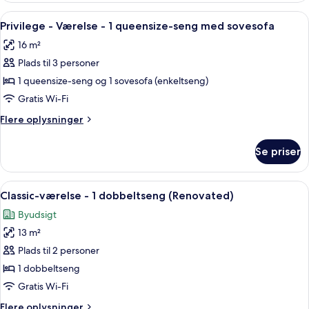
-
Indlæs
Et hotelværelse med en seng, en stol,
7
1
Privilege - Værelse - 1 queensize-seng med sovesofa
alle
dobbeltseng
16 m²
billeder
Plads til 3 personer
af
Privilege
1 queensize-seng og 1 sovesofa (enkeltseng)
-
Gratis Wi-Fi
Værelse
Flere
Flere oplysninger
-
oplysninger
1
om
Se priser
Privilege
queensize-
-
seng
Værelse
Indlæs
Et moderne hotelværelse med en stor se
med
13
-
Classic-værelse - 1 dobbeltseng (Renovated)
alle
1
sovesofa
Byudsigt
queensize-
billeder
seng
13 m²
af
med
Classic-
Plads til 2 personer
sovesofa
værelse
1 dobbeltseng
-
Gratis Wi-Fi
1
Flere
Flere oplysninger