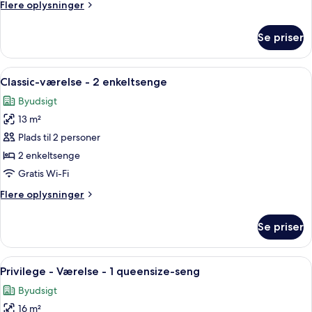
Flere
Flere oplysninger
oplysninger
om
Se priser
Værelse
Indlæs
Classic-værelse - 2 enkeltsenge | Pre
6
Classic-værelse - 2 enkeltsenge
alle
Byudsigt
billeder
13 m²
af
Classic-
Plads til 2 personer
værelse
2 enkeltsenge
-
Gratis Wi-Fi
2
Flere
Flere oplysninger
enkeltsenge
oplysninger
om
Se priser
Classic-
værelse
-
Indlæs
Et hotelværelse med seng, puder, et n
6
2
Privilege - Værelse - 1 queensize-seng
alle
enkeltsenge
Byudsigt
billeder
16 m²
af