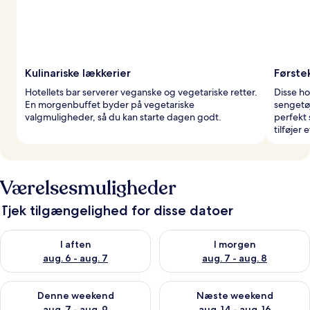
Kulinariske lækkerier
Første
Hotellets bar serverer veganske og vegetariske retter.
Disse h
En morgenbuffet byder på vegetariske
sengetø
valgmuligheder, så du kan starte dagen godt.
perfekt
tilføjer 
Værelsesmuligheder
Tjek tilgængelighed for disse datoer
Tjek tilgængelighed for i aften aug. 6 - aug. 7
Tjek tilgængelighed for i morg
I aften
I morgen
aug. 6 - aug. 7
aug. 7 - aug. 8
Tjek tilgængelighed for denne weekend aug. 7 - aug. 9
Tjek tilgængelighed for næste
Denne weekend
Næste weekend
aug. 7 - aug. 9
aug. 14 - aug. 16