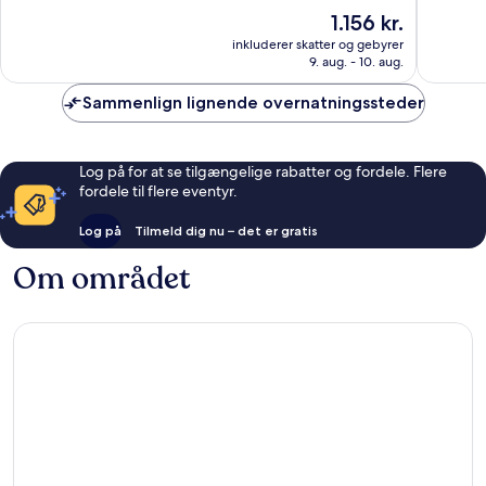
10,
10,
Prisen
1.156 kr.
Enestående,
Fantasti
er
685
309
inkluderer skatter og gebyrer
1.156 kr.
anmeldelser
anmelde
9. aug. - 10. aug.
Sammenlign lignende overnatningssteder
Log på for at se tilgængelige rabatter og fordele. Flere
fordele til flere eventyr.
Log på
Tilmeld dig nu – det er gratis
Om området