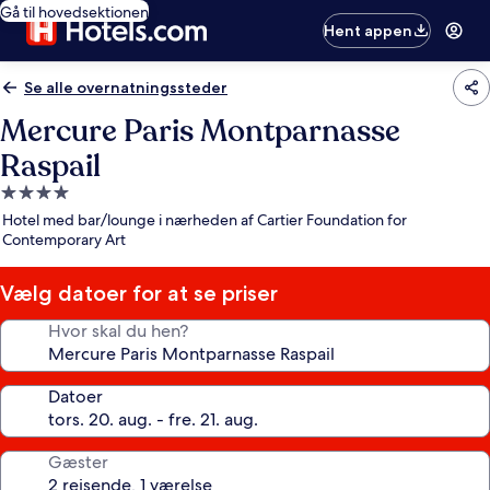
Gå til hovedsektionen
Hent appen
Se alle overnatningssteder
Mercure Paris Montparnasse
Raspail
4.0-
stjernet
Hotel med bar/lounge i nærheden af Cartier Foundation for
overnatningssted
Contemporary Art
Vælg datoer for at se priser
Hvor skal du hen?
Datoer
Gæster