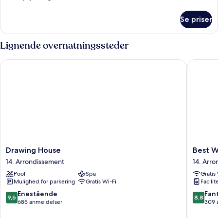
oplysninger
om
Se priser
Værelse
Lignende overnatningssteder
Drawing House
Best Wes
Drawing
Best
Drawing House
Best W
House
Western
14. Arrondissement
14. Arr
14.
Plus
Pool
Spa
Gratis
Arrondissement
Bretagn
Mulighed for parkering
Gratis Wi-Fi
Facilit
Montpar
14.
9.6
8.8
Enestående
Fant
9,6
8,8
Arrondi
ud
ud
685 anmeldelser
309 
af
af