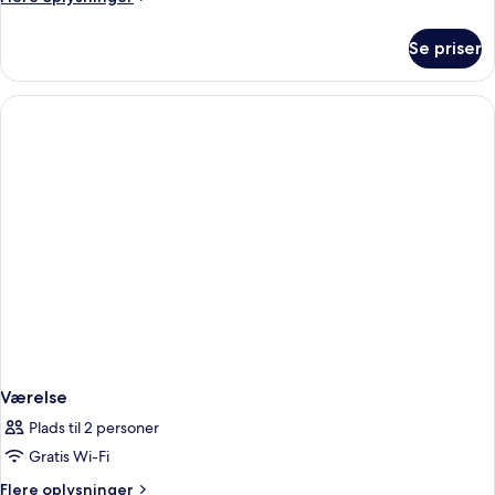
dobbeltseng
oplysninger
(Renovated)
om
Se priser
Classic-
værelse
-
1
dobbeltseng
(Renovated)
Værelse
Plads til 2 personer
Gratis Wi-Fi
Flere
Flere oplysninger