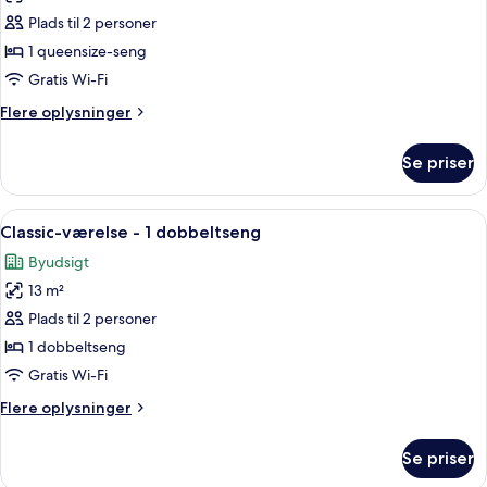
Privilege
Plads til 2 personer
-
1 queensize-seng
Værelse
Gratis Wi-Fi
-
Flere
Flere oplysninger
1
oplysninger
queensize-
om
Se priser
Privilege
seng
-
Værelse
Indlæs
Et hotelværelse med seng, skrivebord,
5
-
Classic-værelse - 1 dobbeltseng
alle
1
Byudsigt
queensize-
billeder
seng
13 m²
af
Classic-
Plads til 2 personer
værelse
1 dobbeltseng
-
Gratis Wi-Fi
1
Flere
Flere oplysninger
dobbeltseng
oplysninger
om
Se priser
Classic-
værelse