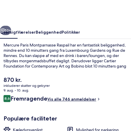
Raspail
rige
Næste
53+
Oversigt
Værelser
Beliggenhed
Politikker
Mercure Paris Montparnasse Raspail har en fantastisk beliggenhed,
mindre end 10 minutters gang fra Luxembourg Gardens og Rue de
Rennes. Du kan slappe af med en drink i baren/loungen, og der
tilbydes morgenmadsbuffet dagligt. Derudover ligger Cartier
Foundation for Contemporary Art og Bobino blot 10 minutters gang
væk. Offentlig transport ligger kun en kort gåtur væk: Vavin
Metrostation er få skridt derfra og Raspail Metrostation ligger 3
Den
870 kr.
minutter væk.
nuværende
inkluderer skatter og gebyrer
pris
9. aug. - 10. aug.
Overnatningsstedets facade
er
Anmeldelser
Fremragende
8,6
Vis alle 746 anmeldelser
870 kr.
8,6 ud af 10.
Populære faciliteter
Kæledyrsvenligt
Mulighed for parkering