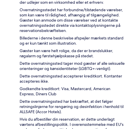
der udlejer som en virksomhed eller et erhverv.
Overnatningsstedet har forbundne/tilstødende værelser,
som kan være til rådighed, afhængig af tilgængelighed.
Gæster kan anmode om disse værelser ved at kontakte
overnatningsstedet direkte via kontaktoplysningerne på
reservationsbekræftelsen.
Billederne i denne beskrivelse afspejler mærkets standard
og er kun tænkt som illustration.
Gæster kan være helt rolige, da der er brandslukker,
røgalarm og førstehjælpskasse på stedet.
Dette overnatningssted tager mod gæster af alle seksuelle
orienteringer og kønsidentiteter (LGBTQ+-venligt).
Dette overnatningssted accepterer kreditkort. Kontanter
accepteres ikke.
Godkendte kreditkort: Visa, Mastercard, American
Express, Diners Club
Dette overnatningssted har bekræftet, at det følger
retningslinjerne for rengøring og desinfektion i henhold til
ALLSAFE (Accor Hotels).
Hvis du afbestiller din reservation, er dette underlagt
værtens afbestillingspolitik. I overensstemmelse med EU's