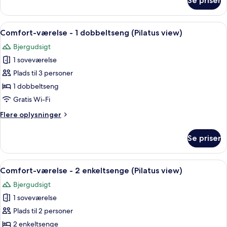
Se priser
Værelse
-
2
Indlæs
Et hotelværelse med en seng, et skrive
10
enkeltsenge
Comfort-værelse - 1 dobbeltseng (Pilatus view)
alle
Bjergudsigt
billeder
1 soveværelse
af
Comfort-
Plads til 3 personer
værelse
1 dobbeltseng
-
Gratis Wi-Fi
1
Flere
Flere oplysninger
dobbeltseng
oplysninger
(Pilatus
om
Se priser
Comfort-
view)
værelse
-
Indlæs
Et hotelværelse med seng, skrivebord, s
10
1
Comfort-værelse - 2 enkeltsenge (Pilatus view)
alle
dobbeltseng
Bjergudsigt
(Pilatus
billeder
view)
1 soveværelse
af
Comfort-
Plads til 2 personer
værelse
2 enkeltsenge