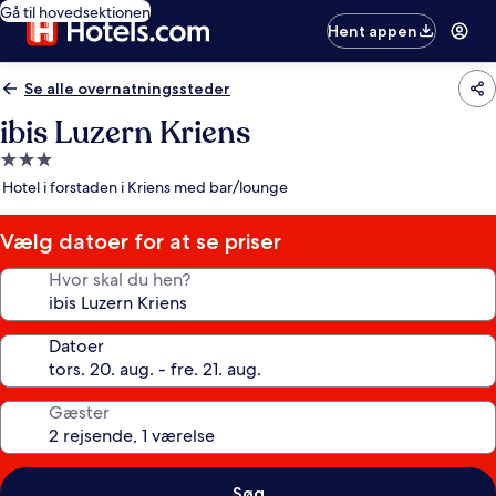
Gå til hovedsektionen
Hent appen
Se alle overnatningssteder
ibis Luzern Kriens
3.0-
stjernet
Hotel i forstaden i Kriens med bar/lounge
overnatningssted
Vælg datoer for at se priser
Hvor skal du hen?
Datoer
Gæster
Søg