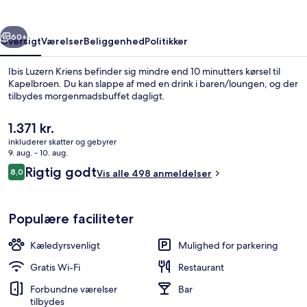
rige
Næste
60+
Oversigt
Værelser
Beliggenhed
Politikker
Ibis Luzern Kriens befinder sig mindre end 10 minutters kørsel til
Kapelbroen. Du kan slappe af med en drink i baren/loungen, og der
tilbydes morgenmadsbuffet dagligt.
Den
1.371 kr.
nuværende
inkluderer skatter og gebyrer
pris
9. aug. - 10. aug.
er
Anmeldelser
Rigtig godt
8,0
Vis alle 498 anmeldelser
1.371 kr.
8,0 ud af 10.
Udendørsområde
Populære faciliteter
Kæledyrsvenligt
Mulighed for parkering
Gratis Wi-Fi
Restaurant
Forbundne værelser
Bar
tilbydes