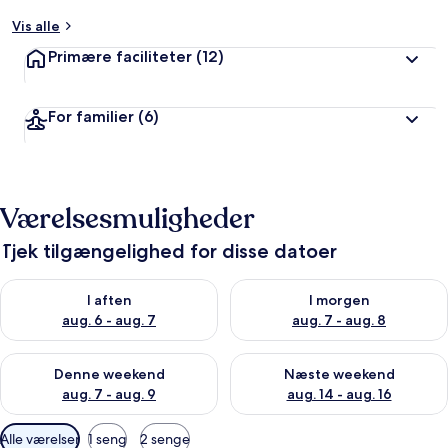
Vis alle
Primære faciliteter
(12)
For familier
(6)
Værelsesmuligheder
Tjek tilgængelighed for disse datoer
Tjek tilgængelighed for i aften aug. 6 - aug. 7
Tjek tilgængelighed for i morg
I aften
I morgen
aug. 6 - aug. 7
aug. 7 - aug. 8
Tjek tilgængelighed for denne weekend aug. 7 - aug. 9
Tjek tilgængelighed for næste
Denne weekend
Næste weekend
aug. 7 - aug. 9
aug. 14 - aug. 16
Tilgængelige
Alle værelser
1 seng
2 senge