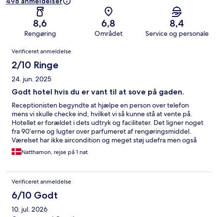
498 anmeldelser
8,6
6,8
8,4
Rengøring
Området
Service og personale
Anmeldelser
Verificeret anmeldelse
2/10 Ringe
24. jun. 2025
Godt hotel hvis du er vant til at sove på gaden.
Receptionisten begyndte at hjælpe en person over telefon
mens vi skulle checke ind, hvilket vi så kunne stå at vente på.
Hotellet er forældet i dets udtryk og faciliteter. Det ligner noget
fra 90’erne og lugter over parfumeret af rengøringsmiddel.
Værelset har ikke aircondition og meget støj udefra men også
indefra da værelserne ikke er lydisoleret. Parkering koster 10 i
Natthamon, rejse på 1 nat
automaten i kælderen men tager kun kontanter. Receptionen
kræver 14, altså et gebyr på 40% på parkering for at betale med
kort. Anbefalingen er at vælge det som absolut nødløsning,
Verificeret anmeldelse
men sov hellere i jeres bil end betale for dette hotel.
6/10 Godt
10. jul. 2026