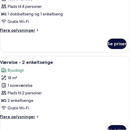
-
Plads til 4 personer
flere
1 dobbeltseng og 1 enkeltseng
senge
Gratis Wi-Fi
(New
Flere
Flere oplysninger
Sleep
oplysninger
Easy
om
Se priser
Concept)
Værelse
-
flere
Indlæs
Et hotelværelse med skrivebord, stol,
9
senge
Værelse - 2 enkeltsenge
alle
(New
Byudsigt
Sleep
billeder
Easy
18 m²
af
Concept)
Værelse
1 soveværelse
-
Plads til 2 personer
2
2 enkeltsenge
enkeltsenge
Gratis Wi-Fi
Flere
Flere oplysninger
oplysninger
om