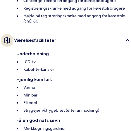
Concierge-reception adgang for kørestolsbrugere
Registreringsskranke med adgang for kørestolsbrugere
Højde på registreringskranke med adgang for kørestole
(cm): 80
Værelsesfaciliteter
Underholdning
LCD-tv
Kabel-tv-kanaler
Hjemlig komfort
Varme
Minibar
Elkedel
Strygejern/strygebræt (efter anmodning)
Få en god nats søvn
Mørklægningsgardiner