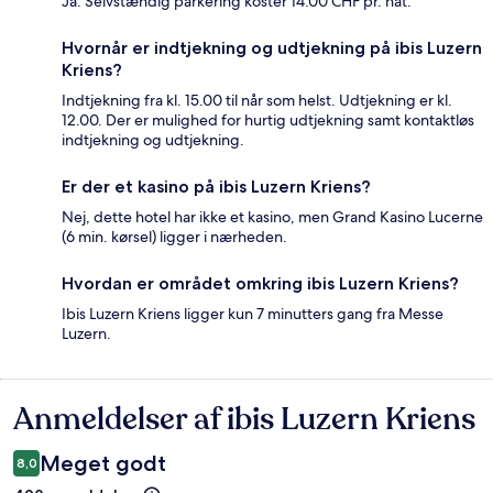
Ja. Selvstændig parkering koster 14.00 CHF pr. nat.
Hvornår er indtjekning og udtjekning på ibis Luzern
Kriens?
Indtjekning fra kl. 15.00 til når som helst. Udtjekning er kl.
12.00. Der er mulighed for hurtig udtjekning samt kontaktløs
indtjekning og udtjekning.
Er der et kasino på ibis Luzern Kriens?
Nej, dette hotel har ikke et kasino, men Grand Kasino Lucerne
(6 min. kørsel) ligger i nærheden.
Hvordan er området omkring ibis Luzern Kriens?
Ibis Luzern Kriens ligger kun 7 minutters gang fra Messe
Luzern.
Anmeldelser af ibis Luzern Kriens
Anmeldelser
Meget godt
8,0