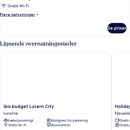
-
Gratis Wi-Fi
2
Flere
Flere oplysninger
enkeltsenge
oplysninger
(Pilatus
om
Se priser
Comfort-
view)
værelse
-
Lignende overnatningssteder
2
enkeltsenge
ibis budget Luzern City
Holiday 
(Pilatus
view)
ibis
Holiday
ibis budget Luzern City
Holida
budget
Inn
Lucerne
Neuenki
Luzern
Express
Kæledyrsvenligt
Mulighed for parkering
Grati
City
Luzern
Gratis Wi-Fi
Aircondition
Gratis
Lucerne
-