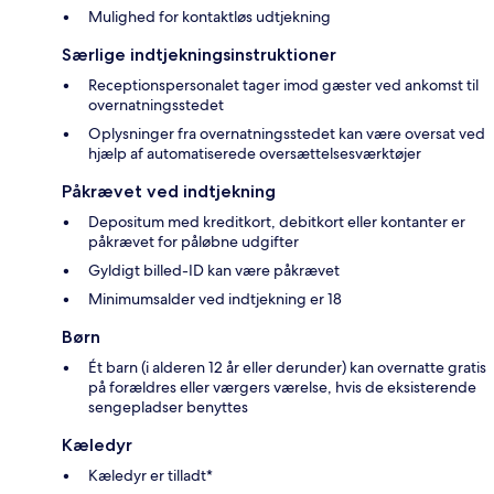
Mulighed for kontaktløs udtjekning
Særlige indtjekningsinstruktioner
Receptionspersonalet tager imod gæster ved ankomst til
overnatningsstedet
Oplysninger fra overnatningsstedet kan være oversat ved
hjælp af automatiserede oversættelsesværktøjer
Påkrævet ved indtjekning
Depositum med kreditkort, debitkort eller kontanter er
påkrævet for påløbne udgifter
Gyldigt billed-ID kan være påkrævet
Minimumsalder ved indtjekning er 18
Børn
Ét barn (i alderen 12 år eller derunder) kan overnatte gratis
på forældres eller værgers værelse, hvis de eksisterende
sengepladser benyttes
Kæledyr
Kæledyr er tilladt*