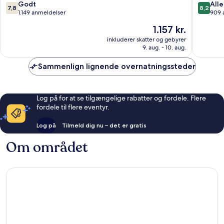
Neuenki
7.8
8.2
Godt
Alle
7,8
8,2
by
ud
ud
1.149 anmeldelser
909 
IHG
af
af
Prisen
1.157 kr.
Neuenki
10,
10,
er
Godt,
Alletider
inkluderer skatter og gebyrer
1.157 kr.
9. aug. - 10. aug.
1.149
909
anmeldelser
anmelde
Sammenlign lignende overnatningssteder
Log på for at se tilgængelige rabatter og fordele. Flere
fordele til flere eventyr.
Log på
Tilmeld dig nu – det er gratis
Om området