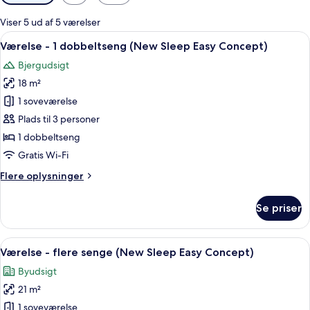
filtre
for
Viser 5 ud af 5 værelser
værelser
Indlæs
Et hotelværelse med en stor seng, to 
15
Værelse - 1 dobbeltseng (New Sleep Easy Concept)
alle
Bjergudsigt
billeder
18 m²
af
Værelse
1 soveværelse
-
Plads til 3 personer
1
1 dobbeltseng
dobbeltseng
Gratis Wi-Fi
(New
Flere
Flere oplysninger
Sleep
oplysninger
Easy
om
Se priser
Concept)
Værelse
-
1
Indlæs
Værelse - flere senge (New Sleep Easy
10
dobbeltseng
Værelse - flere senge (New Sleep Easy Concept)
alle
(New
Byudsigt
Sleep
billeder
Easy
21 m²
af
Concept)
Værelse
1 soveværelse