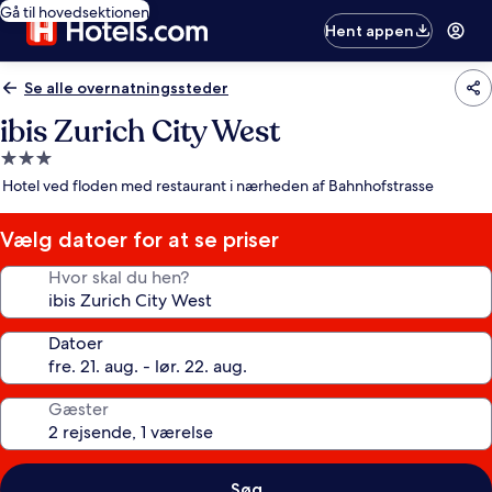
Gå til hovedsektionen
Hent appen
Se alle overnatningssteder
ibis Zurich City West
3.0-
stjernet
Hotel ved floden med restaurant i nærheden af Bahnhofstrasse
overnatningssted
Vælg datoer for at se priser
Hvor skal du hen?
Datoer
Gæster
Søg