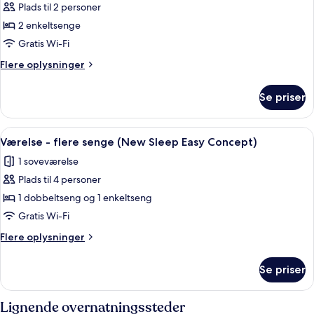
Plads til 2 personer
med
2
2 enkeltsenge
enkeltsenge
Gratis Wi-Fi
-
Flere
Flere oplysninger
2
oplysninger
enkeltsenge
om
Se priser
Værelse
(New
med
Sleep
2
Indlæs
Et hotelværelse med seng, skrivebord, 
Easy
9
enkeltsenge
Værelse - flere senge (New Sleep Easy Concept)
alle
-
Concept)
1 soveværelse
2
billeder
enkeltsenge
Plads til 4 personer
af
(New
Værelse
1 dobbeltseng og 1 enkeltseng
Sleep
-
Easy
Gratis Wi-Fi
Concept)
flere
Flere
Flere oplysninger
senge
oplysninger
(New
om
Se priser
Værelse
Sleep
-
Easy
flere
Lignende overnatningssteder
Concept)
senge