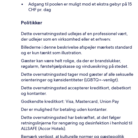
Adgang til poolen er muligt mod et ekstra gebyr på 15
CHF pr. dag
Politikker
Dette overnatningssted udlejes af en professionel vært,
der udlejer som en virksomhed eller et erhverv.
Billederne i denne beskrivelse afspejler mærkets standard
og er kun tænkt som illustration.
Gæster kan være helt rolige, da der er brandslukker,
røgalarm, førstehjælpskasse og vinduesikring på stedet.
Dette overnatningssted tager mod gæster af alle seksuelle
orienteringer og kønsidentiteter (LGBTQ+-venligt).
Dette overnatningssted accepterer kreditkort, debetkort
og kontanter.
Godkendte kreditkort: Visa, Mastercard, Union Pay
Der er mulighed for betaling uden kontanter.
Dette overnatningssted har bekræftet, at det følger
retningslinjerne for rengøring og desinfektion i henhold til
ALLSAFE (Accor Hotels).
Bemærk venligst, at kulturelle normer og gæstepolitik