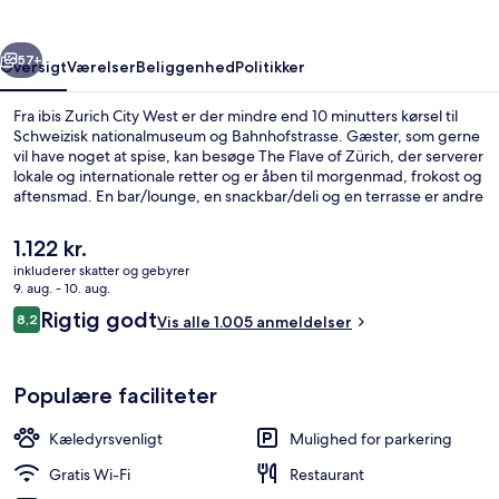
rige
Næste
57+
Oversigt
Værelser
Beliggenhed
Politikker
Fra ibis Zurich City West er der mindre end 10 minutters kørsel til
Schweizisk nationalmuseum og Bahnhofstrasse. Gæster, som gerne
vil have noget at spise, kan besøge The Flave of Zürich, der serverer
lokale og internationale retter og er åben til morgenmad, frokost og
aftensmad. En bar/lounge, en snackbar/deli og en terrasse er andre
højdepunkter. Rejsende har kun godt at sige om stedets
hjælpsomme personale. Overnatningsstedet ligger kun en kort
Den
1.122 kr.
gåtur fra offentlig transport: Technopark Sporvognsstation ligger 2
nuværende
inkluderer skatter og gebyrer
minutter væk og Schiffbau Sporvognsstation ligger 3 minutter
pris
9. aug. - 10. aug.
derfra.
Udendørsområde
er
Anmeldelser
Rigtig godt
8,2
Vis alle 1.005 anmeldelser
1.122 kr.
8,2 ud af 10.
Populære faciliteter
Kæledyrsvenligt
Mulighed for parkering
Gratis Wi-Fi
Restaurant