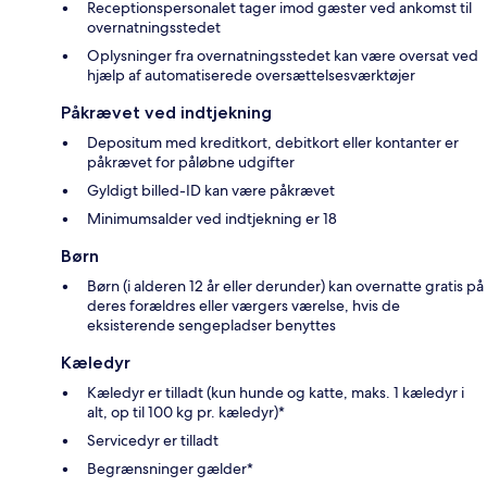
Receptionspersonalet tager imod gæster ved ankomst til
overnatningsstedet
Oplysninger fra overnatningsstedet kan være oversat ved
hjælp af automatiserede oversættelsesværktøjer
Påkrævet ved indtjekning
Depositum med kreditkort, debitkort eller kontanter er
påkrævet for påløbne udgifter
Gyldigt billed-ID kan være påkrævet
Minimumsalder ved indtjekning er 18
Børn
Børn (i alderen 12 år eller derunder) kan overnatte gratis på
deres forældres eller værgers værelse, hvis de
eksisterende sengepladser benyttes
Kæledyr
Kæledyr er tilladt (kun hunde og katte, maks. 1 kæledyr i
alt, op til 100 kg pr. kæledyr)*
Servicedyr er tilladt
Begrænsninger gælder*