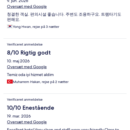
9. jun. 2026
Oversæt med Google
청결한 객실. 편의시설 좋습니다. 주변도 조용하구요. 트램타기도
편해요.
Yong Hwan, rejse på 3 nætter
Verificeret anmeldelse
8/10 Rigtig godt
10. maj 2026
Oversæt med Google
Temiz oda iyi hizmet aldim
Muharrem Hakan, rejse på 2 nætter
Verificeret anmeldelse
10/10 Enestående
19. mar. 2026
Oversæt med Google
Excellent hotel Very clean and staff were very friendly Close to