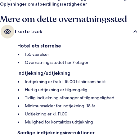
Schiffbau Sporvognsstation ligger 3 minutter derfra.
Oplysninger om afbestillingsrettigheder
Mere om dette overnatningssted
I korte træk
Hotellets størrelse
155 værelser
Overnatningsstedet har 7 etager
Indtjekning/udtjekning
Indtjekning er fra kl. 15.00 til når som helst
Hurtig udtjekning er tilgængelig
Tidlig indtjekning afhænger af tilgængelighed
Minimumsalder for indtjekning: 18 år
Udtjekning er kl. 11.00
Mulighed for kontaktløs udtjekning
Særlige indtjekningsinstruktioner