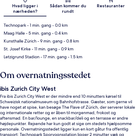
Kort
Hvad ligger i
Sådan kommer du
Restauranter
nærheden?
rundt
Technopark
- 1 min. gang
- 0.0 km
Maag Halle
- 5 min. gang
- 0.4 km
Kunsthalle Zürich
- 9 min. gang
- 0.8 km
St. Josef Kirke
- 11 min. gang
- 0.9 km
Letzigrund Stadion
- 17 min. gang
- 1.5 km
Om overnatningsstedet
ibis Zurich City West
Fra ibis Zurich City West er der mindre end 10 minutters kørsel til
Schweizisk nationalmuseum og Bahnhofstrasse. Gæster, som gerne vil
have noget at spise, kan besøge The Flave of Zürich, der serverer lokale
og internationale retter og er åben til morgenmad, frokost og
aftensmad. En bar/lounge, en snackbar/deli og en terrasse er andre
højdepunkter. Rejsende har kun godt at sige om stedets hjælpsomme
personale. Overnatningsstedet ligger kun en kort gåtur fra offentlig
transport: Technopark Sporvognsstation ligger 2 minutter væk og