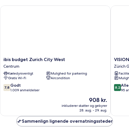
(New
ibis budget Zurich City West
VISIONA
Sleep
Easy
Concept)
ibis
VISION
ibis budget Zurich City West
VISIO
budget
Leonhar
Centrum
Zürich 
Zurich
Zürich
Kæledyrsvenligt
Mulighed for parkering
Facilit
City
Gamle
Gratis Wi-Fi
Aircondition
Muligh
West
Bydel
Centrum
7.8
8.2
Godt
Alle
7,8
8,2
ud
ud
1.009 anmeldelser
95 a
af
af
Prisen
908 kr.
10,
10,
er
Godt,
Alletider
inkluderer skatter og gebyrer
908 kr.
28. aug. - 29. aug.
1.009
95
anmeldelser
anmelde
Sammenlign lignende overnatningssteder