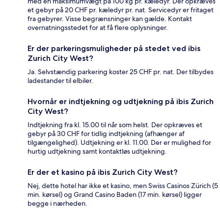
med en maksimumvægt på 100 kg pr. kæledyr. Der opkræves
et gebyr på 20 CHF pr. kæledyr pr. nat. Servicedyr er fritaget
fra gebyrer. Visse begrænsninger kan gælde. Kontakt
overnatningsstedet for at få flere oplysninger.
Er der parkeringsmuligheder på stedet ved ibis
Zurich City West?
Ja. Selvstændig parkering koster 25 CHF pr. nat. Der tilbydes
ladestander til elbiler.
Hvornår er indtjekning og udtjekning på ibis Zurich
City West?
Indtjekning fra kl. 15.00 til når som helst. Der opkræves et
gebyr på 30 CHF for tidlig indtjekning (afhænger af
tilgængelighed). Udtjekning er kl. 11.00. Der er mulighed for
hurtig udtjekning samt kontaktløs udtjekning.
Er der et kasino på ibis Zurich City West?
Nej, dette hotel har ikke et kasino, men Swiss Casinos Zürich (5
min. kørsel) og Grand Casino Baden (17 min. kørsel) ligger
begge i nærheden.