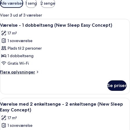
Tilgængelige
Alle værelser
1 seng
2 senge
filtre
for
Viser 3 ud af 3 værelser
værelser
Indlæs
Et hotelværelse med en seng, to seng
7
Værelse - 1 dobbeltseng (New Sleep Easy Concept)
alle
17 m²
billeder
1 soveværelse
af
Værelse
Plads til 2 personer
-
1 dobbeltseng
1
Gratis Wi-Fi
dobbeltseng
Flere
Flere oplysninger
(New
oplysninger
Sleep
om
Se priser
Værelse
Easy
-
Concept)
1
Indlæs
Et hotelværelse med to senge, en rø
6
dobbeltseng
Værelse med 2 enkeltsenge - 2 enkeltsenge (New Sleep
alle
(New
Easy Concept)
Sleep
billeder
17 m²
Easy
af
Concept)
1 soveværelse
Værelse