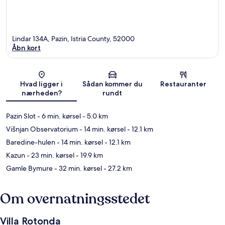
Lindar 134A, Pazin, Istria County, 52000
Åbn kort
Kort
Hvad ligger i
Sådan kommer du
Restauranter
nærheden?
rundt
Pazin Slot
- 6 min. kørsel
- 5.0 km
Višnjan Observatorium
- 14 min. kørsel
- 12.1 km
Baredine-hulen
- 14 min. kørsel
- 12.1 km
Kazun
- 23 min. kørsel
- 19.9 km
Gamle Bymure
- 32 min. kørsel
- 27.2 km
Om overnatningsstedet
Villa Rotonda