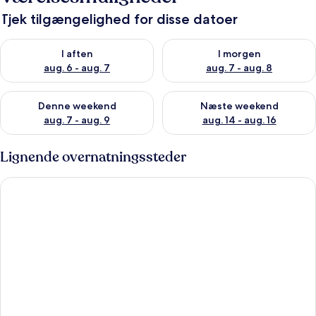
Tjek tilgængelighed for disse datoer
Tjek tilgængelighed for i aften aug. 6 - aug. 7
Tjek tilgængelighed for i morg
I aften
I morgen
aug. 6 - aug. 7
aug. 7 - aug. 8
Tjek tilgængelighed for denne weekend aug. 7 - aug. 9
Tjek tilgængelighed for næste
Denne weekend
Næste weekend
aug. 7 - aug. 9
aug. 14 - aug. 16
Lignende overnatningssteder
Holiday Home with pool and garden