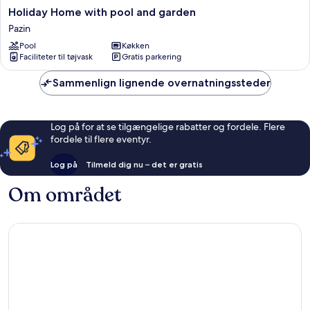
Holiday
Holiday Home with pool and garden
Home
Pazin
with
Pool
Køkken
pool
Faciliteter til tøjvask
Gratis parkering
and
garden
Sammenlign lignende overnatningssteder
Pazin
Log på for at se tilgængelige rabatter og fordele. Flere
fordele til flere eventyr.
Log på
Tilmeld dig nu – det er gratis
Om området