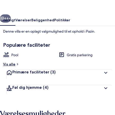
rige
Næste
44+
Oversigt
Værelser
Beliggenhed
Politikker
Denne villa er en oplagt valgmulighed til et ophold i Pazin.
Populære faciliteter
Pool
Gratis parkering
Vis alle
Primære faciliteter
(3)
Terrasse/gårdhave
Føl dig hjemme
(4)
Værelsesmuligheder