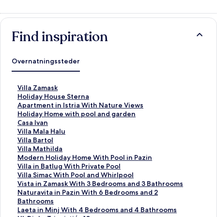
Find inspiration
Overnatningssteder
L
Villa Zamask
i
L
Holiday House Sterna
n
i
L
Apartment in Istria With Nature Views
k
n
i
L
Holiday Home with pool and garden
å
k
n
i
L
Casa Ivan
b
å
k
n
i
L
Villa Mala Halu
n
b
å
k
n
i
L
Villa Bartol
e
n
b
å
k
n
i
L
Villa Mathilda
r
e
n
b
å
k
n
i
L
Modern Holiday Home With Pool in Pazin
d
r
e
n
b
å
k
n
i
L
Villa in Batlug With Private Pool
e
d
r
e
n
b
å
k
n
i
L
Villa Simac With Pool and Whirlpool
n
e
d
r
e
n
b
å
k
n
i
L
Vista in Zamask With 3 Bedrooms and 3 Bathrooms
n
n
e
d
r
e
n
b
å
k
n
i
L
Naturavita in Pazin With 6 Bedrooms and 2
e
n
n
e
d
r
e
n
b
å
k
n
i
Bathrooms
s
e
n
n
e
d
r
e
n
b
å
k
n
L
Laeta in Minj With 4 Bedrooms and 4 Bathrooms