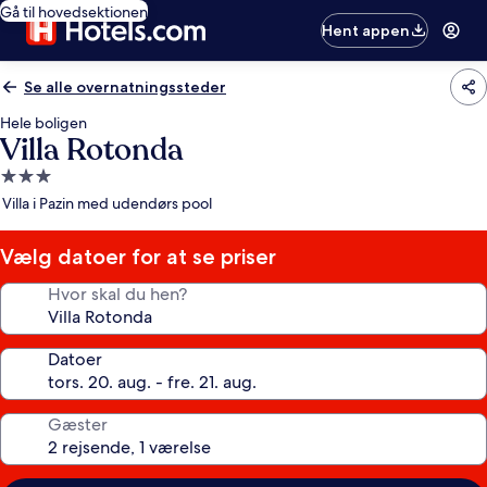
Gå til hovedsektionen
Hent appen
Se alle overnatningssteder
Hele boligen
Villa Rotonda
3.0-
stjernet
Villa i Pazin med udendørs pool
overnatningssted
Vælg datoer for at se priser
Hvor skal du hen?
Datoer
Gæster