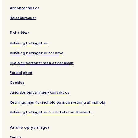
o
B
r
R
s
a
o
a
o
e
i
m
Annoncer hos os
m
t
o
s
d
e
Rejsebureauer
s
h
m
i
e
R
r
s
d
n
o
o
e
c
o
Politikker
o
n
e
m
m
c
Vilkår og betingelser
s
e
Vilkår og betingelser for Vrbo
Hjælp til personer med et handicap
Fortrolighed
Cookies
Juridiske oplysninger/Kontakt os
Retningslinjer for indhold og indberetning af indhold
Vilkår og betingelser for Hotels.com Rewards
Andre oplysninger
Om os