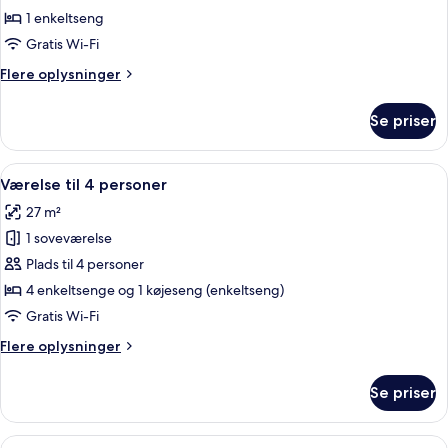
1 enkeltseng
Gratis Wi-Fi
Flere
Flere oplysninger
oplysninger
om
Se priser
Standardenkeltværelse
Indlæs
Et hotelværelse med en seng, et lille b
6
Værelse til 4 personer
alle
27 m²
billeder
1 soveværelse
af
Værelse
Plads til 4 personer
til
4 enkeltsenge og 1 køjeseng (enkeltseng)
4
Gratis Wi-Fi
personer
Flere
Flere oplysninger
oplysninger
om
Se priser
Værelse
til
4
Indlæs
Gratis toiletartikler, hårtørrer, håndk