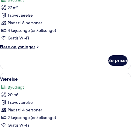
Byudsigt
billeder
27 m²
af
Basic-
1 soveværelse
værelse
Plads til 8 personer
4 køjesenge (enkeltsenge)
Gratis Wi-Fi
Flere
Flere oplysninger
oplysninger
om
Se priser
Basic-
værelse
Indlæs
Et værelse med køjesenge, en trævæg o
4
Værelse
alle
Byudsigt
billeder
20 m²
af
Værelse
1 soveværelse
Plads til 4 personer
2 køjesenge (enkeltsenge)
Gratis Wi-Fi