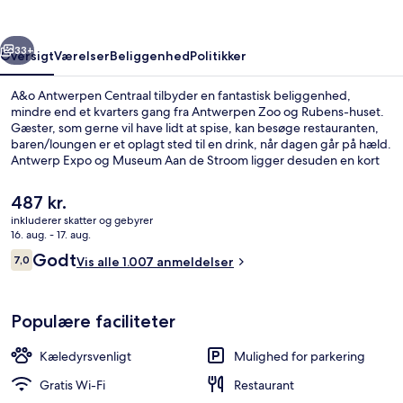
rige
Næste
33+
Oversigt
Værelser
Beliggenhed
Politikker
A&o Antwerpen Centraal tilbyder en fantastisk beliggenhed,
mindre end et kvarters gang fra Antwerpen Zoo og Rubens-huset.
Gæster, som gerne vil have lidt at spise, kan besøge restauranten,
baren/loungen er et oplagt sted til en drink, når dagen går på hæld.
Antwerp Expo og Museum Aan de Stroom ligger desuden en kort
køretur derfra. Stedets hjælpsomme personale og generelle
forhold får gode bedømmelser fra rejsende.
Den
487 kr.
nuværende
inkluderer skatter og gebyrer
pris
16. aug. - 17. aug.
Morgenmadsbuffet hver dag mod et 
er
Anmeldelser
Godt
7,0
Vis alle 1.007 anmeldelser
487 kr.
7,0 ud af 10.
Populære faciliteter
Kæledyrsvenligt
Mulighed for parkering
Gratis Wi-Fi
Restaurant