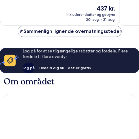
10,
10,
Prisen
437 kr.
Godt,
Godt,
er
inkluderer skatter og gebyrer
1.001
817
437 kr.
30. aug. - 31. aug.
anmeldelser
anmelde
Sammenlign lignende overnatningssteder
Log på for at se tilgængelige rabatter og fordele. Flere
fordele til flere eventyr.
Log på
Tilmeld dig nu – det er gratis
Om området