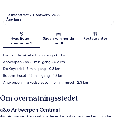
Pelikaanstraat 20, Antwerp, 2018
Åbn kort
Kort
Hvad ligger i
Sådan kommer du
Restauranter
nærheden?
rundt
Diamantdistriktet
- 1 min. gang
- 0.1 km
Antwerpen Zoo
- 1 min. gang
- 0.2 km
De Keyserlei
- 3 min. gang
- 0.3 km
Rubens-huset
- 13 min. gang
- 1.2 km
Antwerpen-markedspladsen
- 5 min. kørsel
- 2.3 km
Om overnatningsstedet
a&o Antwerpen Centraal
A&o Antwerpen Centraal tilbyder en fantastisk beliggenhed, mindre