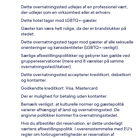
Dette overnatningssted udlejes af en professionel vært,
der udlejer som en virksomhed eller et erhverv.
Dette hotel tager mod LGBTQ+-gæster.
Gæster kan være helt rolige, da der er brandslukker på
stedet.
Dette overnatningssted tager mod gæster af alle seksuelle
orienteringer og kønsidentiteter (LGBTQ+-venligt).
Særlige afbestillingspolitikker og gebyrer kan gælde ved
gruppereservationer (mere end 8 værelser på samme
overnatningssted/datoer).
Dette overnatningssted accepterer kreditkort, debetkort
og kontanter.
Godkendte kreditkort: Visa, Mastercard
Der er mulighed for betaling uden kontanter.
Bemærk venligst, at kulturelle normer og gæstepolitik
varierer afhængigt af land og overnatningssted. De
angivne politikker kommer fra overnatningsstedet.
Hvis du afbestiller din reservation, er dette underlagt
værtens afbestillingspolitik. I overensstemmelse med EU's
regler om forbrugerrettigheder er reservation af