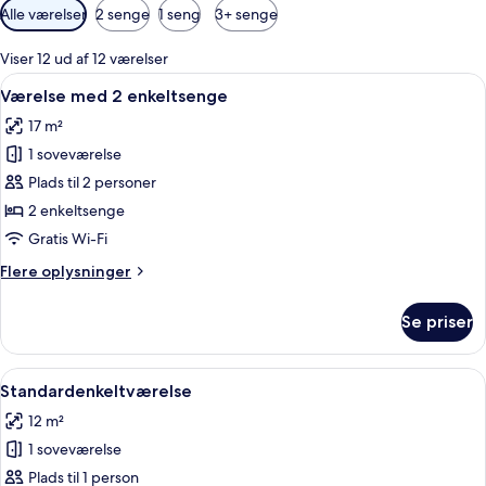
Tilgængelige
Alle værelser
2 senge
1 seng
3+ senge
filtre
for
Viser 12 ud af 12 værelser
værelser
Indlæs
Et hotelværelse med en seng, et lille
8
Værelse med 2 enkeltsenge
alle
17 m²
billeder
1 soveværelse
af
Værelse
Plads til 2 personer
med
2 enkeltsenge
2
Gratis Wi-Fi
enkeltsenge
Flere
Flere oplysninger
oplysninger
om
Se priser
Værelse
med
2
Indlæs
En enkeltseng med trægavl, et lille na
7
enkeltsenge
Standardenkeltværelse
alle
12 m²
billeder
1 soveværelse
af
Standardenkeltværelse
Plads til 1 person