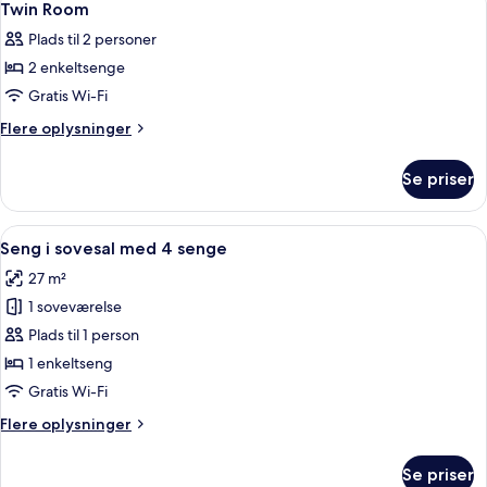
1
personer
Twin Room
alle
Plads til 2 personer
billeder
2 enkeltsenge
af
Twin
Gratis Wi-Fi
Room
Flere
Flere oplysninger
oplysninger
om
Se priser
Twin
Room
Indlæs
Et soveværelse med køjesenge, træv
10
Seng i sovesal med 4 senge
alle
27 m²
billeder
1 soveværelse
af
Seng
Plads til 1 person
i
1 enkeltseng
sovesal
Gratis Wi-Fi
med
Flere
Flere oplysninger
4
oplysninger
senge
om
Se priser
Seng