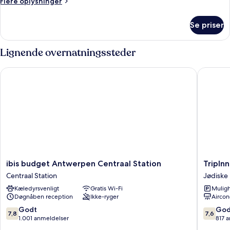
Flere
Flere oplysninger
8-
oplysninger
om
Bed
Se priser
Bed
Dormitory
in
(Mixed
8-
Lignende overnatningssteder
Gender)
Bed
Dormitory
ibis budget Antwerpen Centraal Station
TripInn 
(Mixed
Gender)
ibis
TripInn
ibis budget Antwerpen Centraal Station
TripIn
budget
Eden
Centraal Station
Jødiske 
Antwerpen
Antwer
Kæledyrsvenligt
Gratis Wi-Fi
Muligh
Centraal
Jødiske
Døgnåben reception
Ikke-ryger
Aircon
Station
kvarter
Centraal
7.8
7.6
Godt
God
7,8
7,6
Station
ud
ud
1.001 anmeldelser
817 
af
af