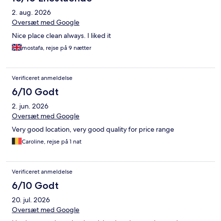
et af de andre borde og han lagde de uspiste hårdkogte æg
2. aug. 2026
tilbage i buffeten… 😩
Oversæt med Google
Nice place clean always. I liked it
mostafa, rejse på 9 nætter
Verificeret anmeldelse
6/10 Godt
2. jun. 2026
Oversæt med Google
Very good location, very good quality for price range
Caroline, rejse på 1 nat
Verificeret anmeldelse
6/10 Godt
20. jul. 2026
Oversæt med Google