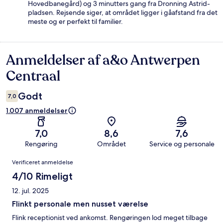
Hovedbanegård) og 3 minutters gang fra Dronning Astrid-
pladsen. Rejsende siger, at området ligger i gåafstand fra det
meste og er perfekt til familier.
Anmeldelser af a&o Antwerpen
Anmeldelser
Centraal
Godt
7,0
1.007 anmeldelser
7,0
8,6
7,6
Rengøring
Området
Service og personale
Anmeldelser
Verificeret anmeldelse
4/10 Rimeligt
12. jul. 2025
Flinkt personale men nusset værelse
Flink receptionist ved ankomst. Rengøringen lod meget tilbage