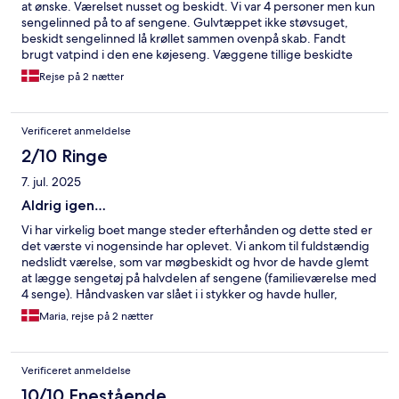
at ønske. Værelset nusset og beskidt. Vi var 4 personer men kun
sengelinned på to af sengene. Gulvtæppet ikke støvsuget,
beskidt sengelinned lå krøllet sammen ovenpå skab. Fandt
brugt vatpind i den ene køjeseng. Væggene tillige beskidte
med mærkelige udefinerede pletter. Selvom det er et hostel og
Rejse på 2 nætter
standarden lav, da ærgerligt at overnatte i nussede omgivelser.
Verificeret anmeldelse
2/10 Ringe
7. jul. 2025
Aldrig igen…
Vi har virkelig boet mange steder efterhånden og dette sted er
det værste vi nogensinde har oplevet. Vi ankom til fuldstændig
nedslidt værelse, som var møgbeskidt og hvor de havde glemt
at lægge sengetøj på halvdelen af sengene (familieværelse med
4 senge). Håndvasken var slået i i stykker og havde huller,
gulvtæppet og vægge var vildt beskidte og så kravlede hele
Maria, rejse på 2 nætter
badeværelset med små ubestemmelige dyr. Stikkontakterne var
løse/faldet ud og flere steder sad der blottede/afklippede
ledninger. Morgenmaden var ikke imponerende, rengøringen i
Verificeret anmeldelse
spiserummet bestod vidst mest af at børste ting på gulvet og da
vi var færdige med at spise den sidste dag så vi tjeneren rydde
10/10 Enestående