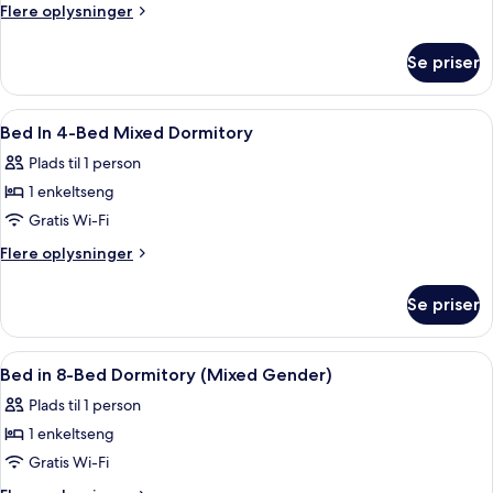
Flere
Flere oplysninger
oplysninger
om
Se priser
Værelse
Indlæs
Gratis Wi-Fi, sengetøj
6
Bed In 4-Bed Mixed Dormitory
alle
Plads til 1 person
billeder
1 enkeltseng
af
Bed
Gratis Wi-Fi
In
Flere
Flere oplysninger
4-
oplysninger
om
Bed
Se priser
Bed
Mixed
In
Dormitory
4-
Indlæs
Gratis Wi-Fi, sengetøj
4
Bed
Bed in 8-Bed Dormitory (Mixed Gender)
alle
Mixed
Plads til 1 person
Dormitory
billeder
1 enkeltseng
af
Bed
Gratis Wi-Fi
in