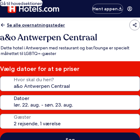
Gå til hovedsektionen
Hent appen
Se alle overnatningssteder
a&o Antwerpen Centraal
Dette hotel i Antwerpen med restaurant og bar/lounge er specielt
målrettet til LGBTQ+-gæster
Vælg datoer for at se priser
Hvor skal du hen?
Datoer
Gæster
Søg