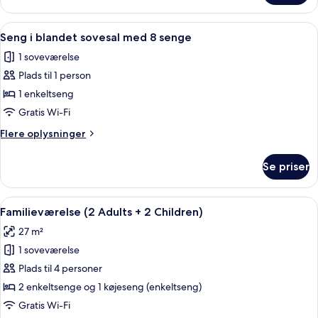
i
sovesal
Indlæs
Et sovesalværelse med køjesenge, et b
6
med
Seng i blandet sovesal med 8 senge
alle
4
1 soveværelse
senge
billeder
Plads til 1 person
af
Seng
1 enkeltseng
i
Gratis Wi-Fi
blandet
Flere
Flere oplysninger
sovesal
oplysninger
med
om
Se priser
Seng
8
i
senge
blandet
Indlæs
Et hotelværelse med en seng, et lille b
5
sovesal
Familieværelse (2 Adults + 2 Children)
alle
med
27 m²
8
billeder
senge
1 soveværelse
af
Familieværelse
Plads til 4 personer
(2
2 enkeltsenge og 1 køjeseng (enkeltseng)
Adults
Gratis Wi-Fi