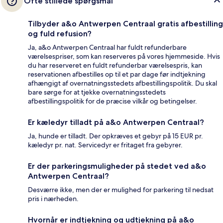
Ofte stillede spørgsmål
Tilbyder a&o Antwerpen Centraal gratis afbestilling
og fuld refusion?
Ja, a&o Antwerpen Centraal har fuldt refunderbare
værelsespriser, som kan reserveres på vores hjemmeside. Hvis
du har reserveret en fuldt refunderbar værelsespris, kan
reservationen afbestilles op til et par dage før indtjekning
afhængigt af overnatningsstedets afbestillingspolitik. Du skal
bare sørge for at tjekke overnatningsstedets
afbestillingspolitik for de præcise vilkår og betingelser.
Er kæledyr tilladt på a&o Antwerpen Centraal?
Ja, hunde er tilladt. Der opkræves et gebyr på 15 EUR pr.
kæledyr pr. nat. Servicedyr er fritaget fra gebyrer.
Er der parkeringsmuligheder på stedet ved a&o
Antwerpen Centraal?
Desværre ikke, men der er mulighed for parkering til nedsat
pris i nærheden.
Hvornår er indtjekning og udtjekning på a&o