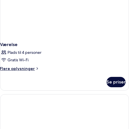
Værelse
Plads til 4 personer
Gratis Wi-Fi
Flere
Flere oplysninger
oplysninger
om
Se priser
Værelse