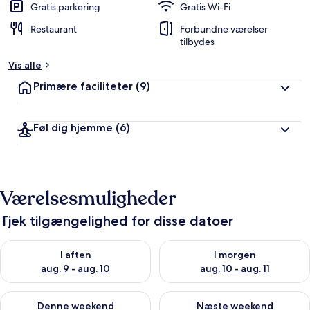
Gratis parkering
Gratis Wi-Fi
Restaurant
Forbundne værelser
tilbydes
Vis alle
Primære faciliteter
(9)
Føl dig hjemme
(6)
Værelsesmuligheder
Tjek tilgængelighed for disse datoer
Tjek tilgængelighed for i aften aug. 9 - aug. 10
Tjek tilgængelighed for i morg
I aften
I morgen
aug. 9 - aug. 10
aug. 10 - aug. 11
Tjek tilgængelighed for denne weekend aug. 14 - aug. 16
Tjek tilgængelighed for næste
Denne weekend
Næste weekend