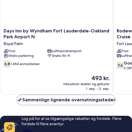
Days
Rodewa
Days Inn by Wyndham Fort Lauderdale-Oakland
Rodewa
Inn
Inn
Park Airport N
Cruise
by
&
Royal Palm
Fort La
Wyndham
Suites
Fort
Pool
Lufthavnstransport
Fort
Pool
Gratis parkering
Gratis Wi-Fi
Luftha
Lauderdale-
Lauderd
Oakland
Airport
6.8
7.6
God
6,8
1.454 anmeldelser
7,6
Park
&
ud
ud
2.08
Airport
Cruise
af
af
Prisen
493 kr.
N
Port
10,
10,
er
Royal
Fort
1.454
Godt,
inkluderer skatter og gebyrer
493 kr.
Palm
Lauderd
1. sep. - 2. sep.
anmeldelser
2.089
anmelde
Sammenlign lignende overnatningssteder
Log på for at se tilgængelige rabatter og fordele. Flere
fordele til flere eventyr.