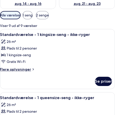
aug. 14 - aug. 16
aug. 21 - aug. 23
Tilgængelige
Alle værelser
1 seng
2 senge
filtre
for
Viser 9 ud af 9 værelser
værelser
Indlæs
Et hotelværelse med en seng, sengebord
6
Standardværelse - 1 kingsize-seng - ikke-ryger
alle
26 m²
billeder
Plads til 2 personer
af
Standardværelse
1 kingsize-seng
-
Gratis Wi-Fi
1
Flere
Flere oplysninger
kingsize-
oplysninger
seng
om
Se priser
Standardværelse
-
-
ikke-
1
Indlæs
Et hotelværelse med seng, et natbord 
ryger
6
kingsize-
Standardværelse - 1 queensize-seng - ikke-ryger
alle
seng
26 m²
-
billeder
ikke-
Plads til 2 personer
af