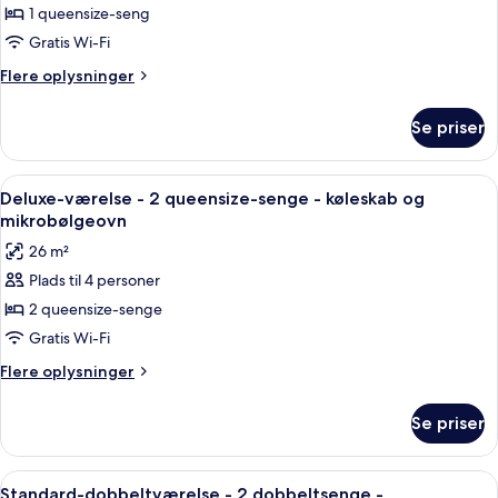
ryger
Standardværelse
1 queensize-seng
-
Gratis Wi-Fi
1
Flere
Flere oplysninger
queensize-
oplysninger
seng
om
Se priser
Standardværelse
-
-
ikke-
1
Indlæs
Et hotelværelse med to senge, et skriv
ryger
7
queensize-
Deluxe-værelse - 2 queensize-senge - køleskab og
alle
seng
mikrobølgeovn
-
billeder
26 m²
ikke-
af
ryger
Plads til 4 personer
Deluxe-
2 queensize-senge
værelse
-
Gratis Wi-Fi
2
Flere
Flere oplysninger
queensize-
oplysninger
om
senge
Se priser
Deluxe-
-
værelse
køleskab
-
Indlæs
Et hotelværelse med to senge, et skri
4
og
2
Standard-dobbeltværelse - 2 dobbeltsenge -