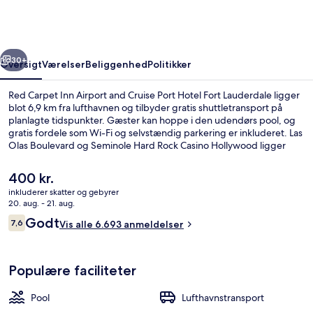
Airport
and
Cruise
rige
Næste
Port
30+
Oversigt
Værelser
Beliggenhed
Politikker
Hotel
Red Carpet Inn Airport and Cruise Port Hotel Fort Lauderdale ligger
Fort
blot 6,9 km fra lufthavnen og tilbyder gratis shuttletransport på
planlagte tidspunkter. Gæster kan hoppe i den udendørs pool, og
Lauderdale
gratis fordele som Wi-Fi og selvstændig parkering er inkluderet. Las
Olas Boulevard og Seminole Hard Rock Casino Hollywood ligger
desuden en kort køretur derfra. Rejsende kan godt lide stedets
behagelige senge og korte afstand til lufthavnen.
Den
400 kr.
nuværende
inkluderer skatter og gebyrer
pris
20. aug. - 21. aug.
Reception
er
Anmeldelser
Godt
7,6
Vis alle 6.693 anmeldelser
400 kr.
7,6 ud af 10.
Populære faciliteter
Pool
Lufthavnstransport