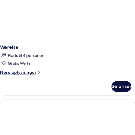
Værelse
Plads til 4 personer
Gratis Wi-Fi
Flere
Flere oplysninger
oplysninger
om
Se priser
Værelse