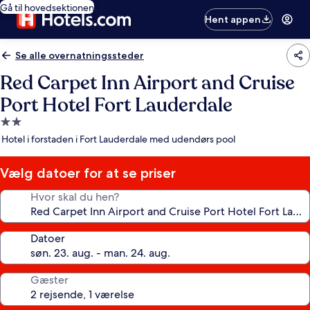
Gå til hovedsektionen
Hent appen
Se alle overnatningssteder
Red Carpet Inn Airport and Cruise
Port Hotel Fort Lauderdale
2.0-
stjernet
Hotel i forstaden i Fort Lauderdale med udendørs pool
overnatningssted
Vælg datoer for at se priser
Hvor skal du hen?
Datoer
Gæster