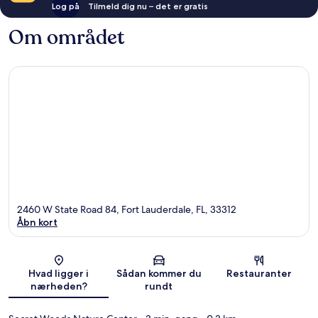
Log på
Tilmeld dig nu – det er gratis
Om området
2460 W State Road 84, Fort Lauderdale, FL, 33312
Åbn kort
Kort
Hvad ligger i
Sådan kommer du
Restauranter
nærheden?
rundt