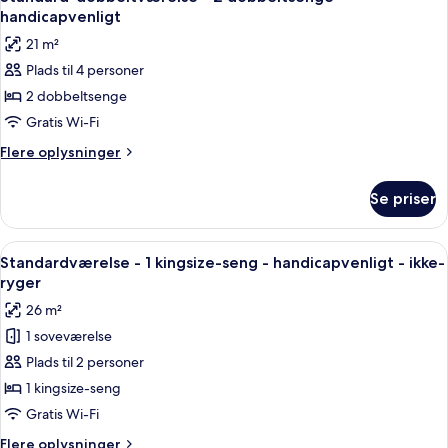
alle
queensize-
mikrobølgeovn
handicapvenligt
senge
billeder
21 m²
-
af
køleskab
Plads til 4 personer
Standard-
og
2 dobbeltsenge
dobbeltværelse
mikrobølgeovn
-
Gratis Wi-Fi
2
Flere
Flere oplysninger
dobbeltsenge
oplysninger
om
-
Se priser
Standard-
handicapvenligt
dobbeltværelse
-
Indlæs
Et hotelværelse med en stor seng, seng
5
2
Standardværelse - 1 kingsize-seng - handicapvenligt - ikke-
alle
dobbeltsenge
ryger
-
billeder
26 m²
handicapvenligt
af
1 soveværelse
Standardværelse
Plads til 2 personer
-
1
1 kingsize-seng
kingsize-
Gratis Wi-Fi
seng
Flere
Flere oplysninger