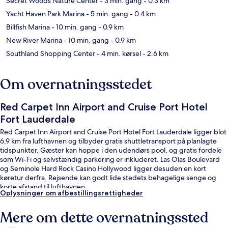
Secret Woods Nature Center
- 3 min. gang
- 0.3 km
Yacht Haven Park Marina
- 5 min. gang
- 0.4 km
Billfish Marina
- 10 min. gang
- 0.9 km
New River Marina
- 10 min. gang
- 0.9 km
Southland Shopping Center
- 4 min. kørsel
- 2.6 km
Om overnatningsstedet
Red Carpet Inn Airport and Cruise Port Hotel
Fort Lauderdale
Red Carpet Inn Airport and Cruise Port Hotel Fort Lauderdale ligger blot
6,9 km fra lufthavnen og tilbyder gratis shuttletransport på planlagte
tidspunkter. Gæster kan hoppe i den udendørs pool, og gratis fordele
som Wi-Fi og selvstændig parkering er inkluderet. Las Olas Boulevard
og Seminole Hard Rock Casino Hollywood ligger desuden en kort
køretur derfra. Rejsende kan godt lide stedets behagelige senge og
korte afstand til lufthavnen.
Oplysninger om afbestillingsrettigheder
Mere om dette overnatningssted