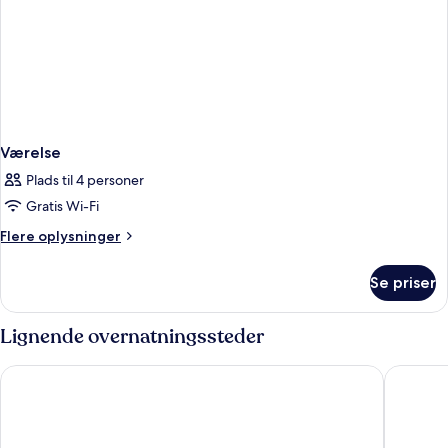
Værelse
Plads til 4 personer
Gratis Wi-Fi
Flere
Flere oplysninger
oplysninger
om
Se priser
Værelse
Lignende overnatningssteder
Days Inn by Wyndham Fort Lauderdale-Oakland Park Airport 
Rodeway 