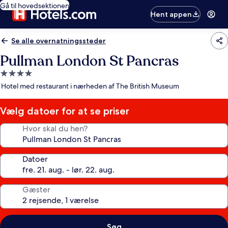
Gå til hovedsektionen
Hent appen
Se alle overnatningssteder
Pullman London St Pancras
4.0-
stjernet
Hotel med restaurant i nærheden af The British Museum
overnatningssted
Vælg datoer for at se priser
Hvor skal du hen?
Datoer
Gæster
Søg