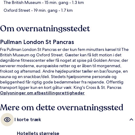
The British Museum
- 15 min. gang
- 1.3 km
Oxford Street
- 19 min. gang
- 1.7 km
Om overnatningsstedet
Pullman London St Pancras
Fra Pullman London St Pancras er der kun fem minutters kørsel til The
British Museum og Oxford Street. Gæster kan få lidt motion i det
døgnåbne fitnesscenter eller få noget at spise på Golden Arrow, der
serverer moderne, europæiske retter og er åben til morgenmad,
frokost og aftensmad. Andre højdepunkter tæller en bar/lounge, en
sauna og en snackbar/deli. Stedets hjælpsomme personale og
beliggenhed får rigtig gode bedømmelser fra rejsende. Offentlig
transport ligger kun en kort gåtur væk: King's Cross & St. Pancras
Metrostation ligger 5 minutter væk og Euston Metrostation ligger 6
Oplysninger om afbestillingsrettigheder
minutter derfra.
Mere om dette overnatningssted
I korte træk
Hotellets størrelse