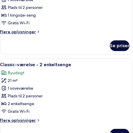
Classic-
værelse
Plads til 2 personer
-
1 kingsize-seng
1
Gratis Wi-Fi
kingsize-
Flere
Flere oplysninger
seng
oplysninger
om
Se priser
Classic-
værelse
-
Indlæs
Et moderne hotelværelse med en blå st
8
1
Classic-værelse - 2 enkeltsenge
alle
kingsize-
Byudsigt
seng
billeder
21 m²
af
Classic-
1 soveværelse
værelse
Plads til 2 personer
-
2 enkeltsenge
2
Gratis Wi-Fi
enkeltsenge
Flere
Flere oplysninger
oplysninger
om