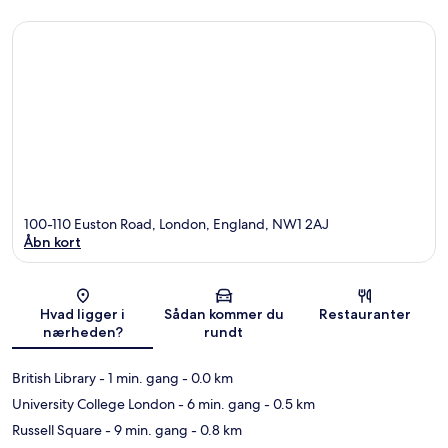
100-110 Euston Road, London, England, NW1 2AJ
Åbn kort
Kort
Hvad ligger i
Sådan kommer du
Restauranter
nærheden?
rundt
British Library
- 1 min. gang
- 0.0 km
University College London
- 6 min. gang
- 0.5 km
Russell Square
- 9 min. gang
- 0.8 km