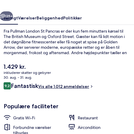
rige
Næste
125+
Oversigt
Værelser
Beliggenhed
Politikker
Fra Pullman London St Pancras er der kun fem minutters kørsel til
The British Museum og Oxford Street. Gæster kan få lidt motion i
det døgnåbne fitnesscenter eller få noget at spise på Golden
Arrow, der serverer moderne, europæiske retter og er åben til
morgenmad, frokost og aftensmad. Andre højdepunkter tæller en
bar/lounge, en sauna og en snackbar/deli. Stedets hjælpsomme
personale og beliggenhed får rigtig gode bedømmelser fra
Den
1.429 kr.
rejsende. Offentlig transport ligger kun en kort gåtur væk: King's
nuværende
inkluderer skatter og gebyrer
Cross & St. Pancras Metrostation ligger 5 minutter væk og Euston
pris
30. aug. - 31. aug.
Metrostation ligger 6 minutter derfra.
Udendørsområde
er
Anmeldelser
Fantastisk
9,2
Vis alle 1.012 anmeldelser
1.429 kr.
9,2 ud af 10.
Populære faciliteter
Gratis Wi-Fi
Restaurant
Forbundne værelser
Aircondition
tilbydes