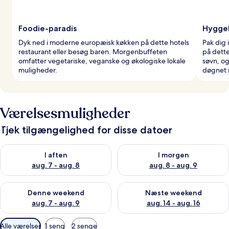
Foodie-paradis
Hygge
Dyk ned i moderne europæisk køkken på dette hotels
Pak dig 
restaurant eller besøg baren. Morgenbuffeten
på dett
omfatter vegetariske, veganske og økologiske lokale
søvn, og
muligheder.
døgnet 
Værelsesmuligheder
Tjek tilgængelighed for disse datoer
Tjek tilgængelighed for i aften aug. 7 - aug. 8
Tjek tilgængelighed for i morg
I aften
I morgen
aug. 7 - aug. 8
aug. 8 - aug. 9
Tjek tilgængelighed for denne weekend aug. 7 - aug. 9
Tjek tilgængelighed for næste
Denne weekend
Næste weekend
aug. 7 - aug. 9
aug. 14 - aug. 16
Tilgængelige
Alle værelser
1 seng
2 senge