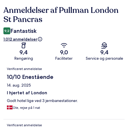
Anmeldelser af Pullman London
Anmeldelser
St Pancras
Fantastisk
9,2
1.012 anmeldelser
9,4
9,0
9,4
Rengøring
Faciliteter
Service og personale
Anmeldelser
Verificeret anmeldelse
10/10 Enestående
14. aug. 2025
I hjertet af London
Godt hotel lige ved 3 jernbanestationer.
Ole, rejse på 1 nat
Verificeret anmeldelse