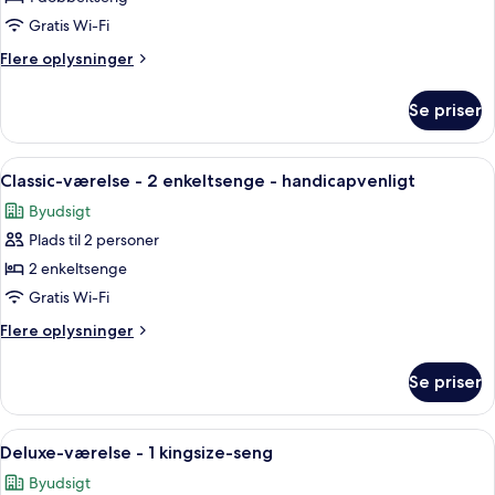
værelse
Gratis Wi-Fi
-
Flere
Flere oplysninger
1
oplysninger
dobbeltseng
om
Se priser
Classic-
-
værelse
handicapvenligt
-
Indlæs
Et hotelværelse med en betrukne gavl,
6
1
Classic-værelse - 2 enkeltsenge - handicapvenligt
alle
dobbeltseng
Byudsigt
-
billeder
handicapvenligt
Plads til 2 personer
af
Classic-
2 enkeltsenge
værelse
Gratis Wi-Fi
-
Flere
Flere oplysninger
2
oplysninger
enkeltsenge
om
Se priser
Classic-
-
værelse
handicapvenligt
-
Indlæs
Et hotelværelse med en seng, et skriveb
10
2
Deluxe-værelse - 1 kingsize-seng
alle
enkeltsenge
Byudsigt
-
billeder