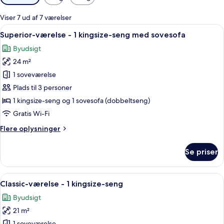
filtre
for
Viser 7 ud af 7 værelser
værelser
Indlæs
Et hotelværelse med en sofa, et lille b
9
Superior-værelse - 1 kingsize-seng med sovesofa
alle
Byudsigt
billeder
24 m²
af
Superior-
1 soveværelse
værelse
Plads til 3 personer
-
1 kingsize-seng og 1 sovesofa (dobbeltseng)
1
Gratis Wi-Fi
kingsize-
Flere
Flere oplysninger
seng
oplysninger
med
om
Se priser
sovesofa
Superior-
værelse
-
Indlæs
Et hotelværelse med en stor seng, et 
8
1
Classic-værelse - 1 kingsize-seng
alle
kingsize-
Byudsigt
seng
billeder
med
21 m²
af
sovesofa
1 soveværelse