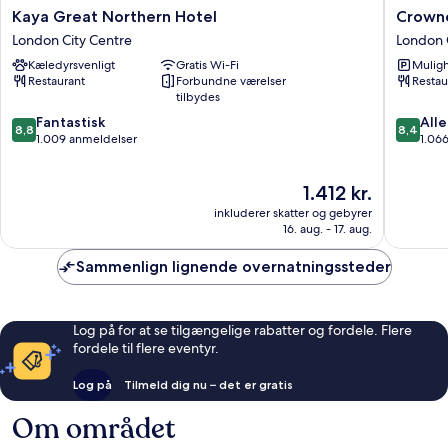
Kaya
Crowne
Kaya Great Northern Hotel
Crowne
Great
Plaza
London City Centre
London 
Northern
London
Kæledyrsvenligt
Gratis Wi-Fi
Muligh
Hotel
-
Restaurant
Forbundne værelser
Restau
London
Kings
tilbydes
City
Cross
8.8
8.4
Centre
Fantastisk
by
Alle
8,8
8,4
ud
ud
1.009 anmeldelser
IHG
1.06
af
af
London
10,
10,
City
Prisen
1.412 kr.
Fantastisk,
Alletider
Centre
er
1.009
1.066
inkluderer skatter og gebyrer
1.412 kr.
anmeldelser
anmelde
16. aug. - 17. aug.
Sammenlign lignende overnatningssteder
Log på for at se tilgængelige rabatter og fordele. Flere
fordele til flere eventyr.
Log på
Tilmeld dig nu – det er gratis
Om området