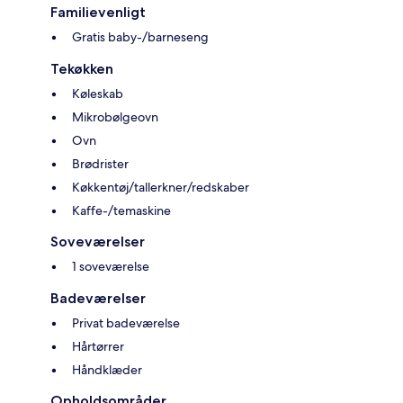
Familievenligt
Gratis baby-/barneseng
Tekøkken
Køleskab
Mikrobølgeovn
Ovn
Brødrister
Køkkentøj/tallerkner/redskaber
Kaffe-/temaskine
Soveværelser
1 soveværelse
Badeværelser
Privat badeværelse
Hårtørrer
Håndklæder
Opholdsområder