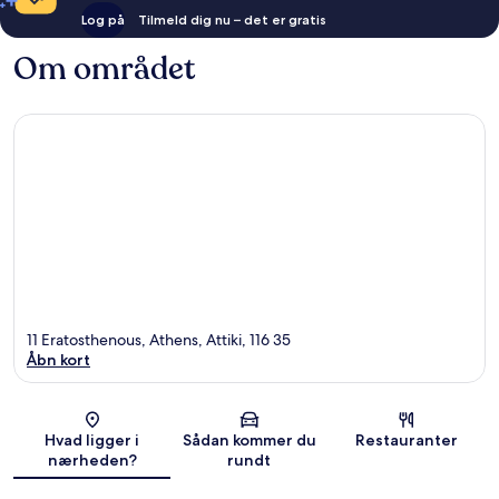
Log på
Tilmeld dig nu – det er gratis
Om området
11 Eratosthenous, Athens, Attiki, 116 35
Åbn kort
Kort
Hvad ligger i
Sådan kommer du
Restauranter
nærheden?
rundt