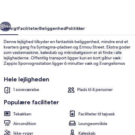
Downtown
Athens
rige
Næste
19+
Oversigt
Faciliteter
Beliggenhed
Politikker
Denne lejlighed tilbyder en fantastisk beliggenhed, mindre end et
kvarters gang fra Syntagma-pladsen og Ermou Street. Ekstra goder
som vaskemaskine, køleskab og mikrobølgeovn er at finde i alle
lejlighederne. Offentlig transport ligger kun en kort gåtur væk:
Zappio Sporvognsstation ligger 6 minutter væk og Evangelismos
Metrostation ligger 12 minutter derfra.
Hele lejligheden
1 soveværelse
Plads til 4 personer
Lejlighed | Opholdsområde | Fladskæ
Populære faciliteter
Tekøkken
Faciliteter til tøjvask
Aircondition
Loungeområde
Ikke-ryger
Køleskab