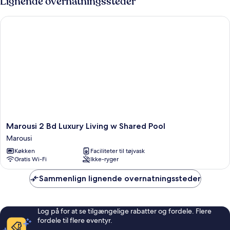
Lignende overnatningssteder
Marousi 2 Bd Luxury Living w Shared Pool
Marousi
Marousi 2 Bd Luxury Living w Shared Pool
2
Marousi
Bd
Køkken
Faciliteter til tøjvask
Luxury
Gratis Wi-Fi
Ikke-ryger
Living
w
Sammenlign lignende overnatningssteder
Shared
Pool
Marousi
Log på for at se tilgængelige rabatter og fordele. Flere
fordele til flere eventyr.