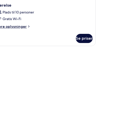
ærelse
Plads til 10 personer
Gratis Wi-Fi
ere
ere oplysninger
lysninger
m
Se priser
relse