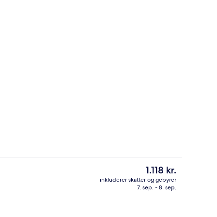
Lounge i lobbyen
- indsendt af Volha’s Travel Vault
Den
1.118 kr.
nuværende
inkluderer skatter og gebyrer
pris
7. sep. - 8. sep.
natningsstedet)
Suite - 1 kingsize-seng | 1 soveværel
er
1.118 kr.