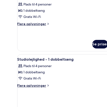
alle
Plads til 4 personer
billeder
1 dobbeltseng
af
Suite
Gratis Wi-Fi
-
Flere
Flere oplysninger
1
oplysninger
om
soveværelse
Suite
-
Se prise
1
soveværelse
Indlæs
Et hotelværelse med seng, sofa,
6
Studiolejlighed - 1 dobbeltseng
alle
Plads til 4 personer
billeder
1 dobbeltseng
af
Studiolejlighed
Gratis Wi-Fi
-
Flere
Flere oplysninger
1
oplysninger
om
dobbeltseng
Studiolejlighed
-
1