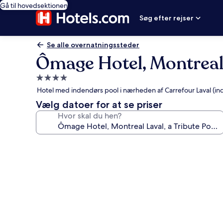
Gå til hovedsektionen
Søg efter rejser
Se alle overnatningssteder
Ômage Hotel, Montreal L
4.0-
stjernet
Hotel med indendørs pool i nærheden af Carrefour Laval (i
overnatningssted
Vælg datoer for at se priser
Hvor skal du hen?
Billedgalleri
for
Ômage
Hotel,
Montreal
Laval,