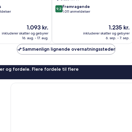
9.2
s
Fremragende
9,2
ud
ldelser
1.011 anmeldelser
af
10,
Prisen
Prisen
1.093 kr.
1.235 kr.
Fremragende,
er
er
1.011
inkluderer skatter og gebyrer
inkluderer skatter og gebyrer
1.093 kr.
1.235 kr.
anmeldelser
16. aug. - 17. aug.
6. sep. - 7. sep.
Sammenlign lignende overnatningssteder
r og fordele. Flere fordele til flere