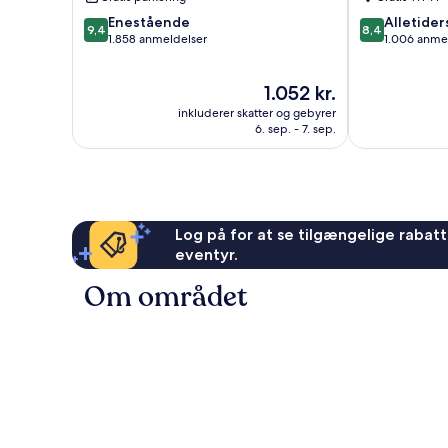
Laval
9.4
8.4
Enestående
Alletider
Chomedey
9,4
8,4
ud
ud
1.858 anmeldelser
1.006 anme
af
af
10,
10,
Prisen
1.052 kr.
Enestående,
Alletiders,
er
1.858
1.006
inkluderer skatter og gebyrer
1.052 kr.
anmeldelser
anmeldelser
6. sep. - 7. sep.
Log på for at se tilgængelige rabatte
eventyr.
Om området