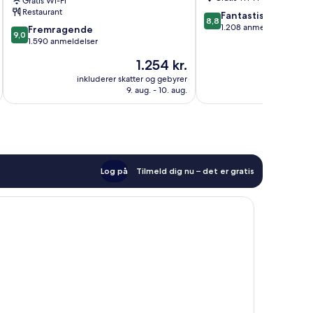
Gratis Wi-Fi
Chomedey
Restaurant
8.8
Fantastisk
8,8
ud
1.208 anmeldelser
9.0
Fremragende
9,0
af
ud
1.590 anmeldelser
10,
af
Prisen
1.254 kr.
Fantastisk,
10,
er
1.208
Fremragende,
inkluderer skatter og gebyrer
inkluderer 
1.254 kr.
anmeldelser
9. aug. - 10. aug.
1.590
anmeldelser
Log på
Tilmeld dig nu – det er gratis