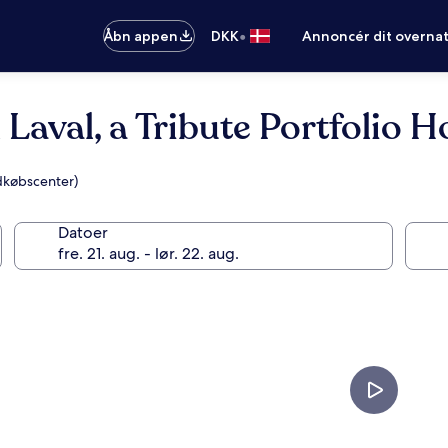
•
Åbn appen
DKK
Annoncér dit overna
aval, a Tribute Portfolio H
ndkøbscenter)
Datoer