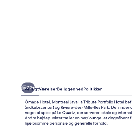
a
Tribute
Portfolio
Hotel
72+
Oversigt
Værelser
Beliggenhed
Politikker
Ômage Hotel, Montreal Laval, a Tribute Portfolio Hotel befi
(indkøbscenter) og Riviere-des-Mille-Iles Park. Den indend
noget at spise på Le Quartz, der serverer lokale og intern
Andre højdepunkter tæller en bar/lounge, et døgnåbent fi
hjælpsomme personale og generelle forhold.