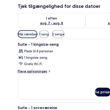
Tjek tilgængelighed for disse datoer
Tjek tilgængelighed for i aften aug. 7 - aug. 8
Tjek tilgænge
I aften
aug. 7 - aug. 8
a
Tilgængelige
Alle værelser
1 seng
2 senge
filtre
Indlæs
Et hotelværelse med sofa, to sto
for
8
Suite - 1 kingsize-seng
alle
værelser
Plads til 4 personer
billeder
1 kingsize-seng
af
Suite
Gratis Wi-Fi
-
Flere
Flere oplysninger
1
oplysninger
om
kingsize-
Suite
seng
-
Se prise
1
kingsize-
seng
Indlæs
Et moderne køkken med mikroo
2
Suite - 1 soveværelse