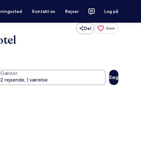
tningssted
Kontakt os
Rejser
Log på
Del
Gem
otel
Gæster
Søg