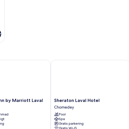
r
 by Marriott Laval
Sheraton Laval Hotel
Sheraton
nn by Marriott Laval
Sheraton Laval Hotel
Laval
Chomedey
Hotel
enmad
Pool
Chomedey
igt
Spa
ing
Gratis parkering
Gratis Wi-Fi