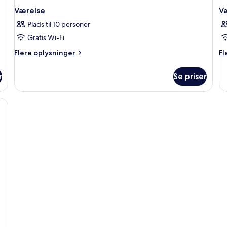
Værelse
V
Plads til 10 personer
Gratis Wi-Fi
Flere
Fl
Flere oplysninger
Fl
oplysninger
op
om
o
r
Se priser
Værelse
Væ