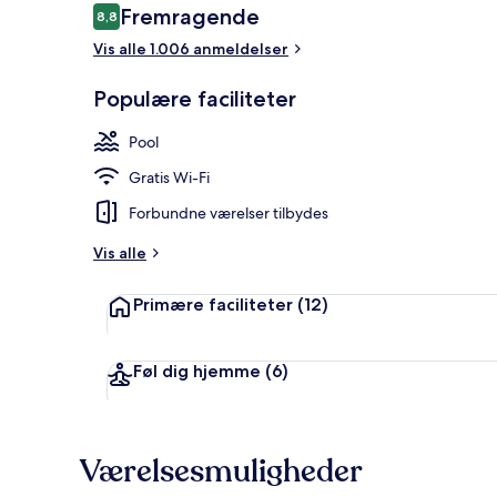
Anmeldelser
Fremragende
8,8
8,8 ud af 10.
Vis alle 1.006 anmeldelser
Lounge i lob
Populære faciliteter
Pool
Gratis Wi-Fi
Forbundne værelser tilbydes
Vis alle
Primære faciliteter
(12)
Føl dig hjemme
(6)
Værelsesmuligheder