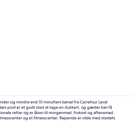
Skabervideo 
nder sig mindre end 10 minutters kørsel fra Carrefour Laval
ørs pool er et godt sted at tage en dukkert, og gæster kan få
ationale retter og er åben til morgenmad, frokost og aftensmad.
Bar (på over
tnesscenter og et fitnesscenter. Rejsende er vilde med stedets