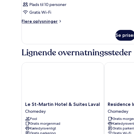
Plads til 10 personer
Gratis Wi-Fi
Flere
Flere oplysninger
oplysninger
om
Se prise
Værelse
Lignende overnatningssteder
Le St-Martin Hotel & Suites Laval
Residence Inn
Le
Residence
Le St-Martin Hotel & Suites Laval
Residence I
St-
Inn
Chomedey
Chomedey
Martin
by
Pool
Gratis morg
Hotel
Marriott
Gratis morgenmad
Kæledyrsvenl
&
Laval
Kæledyrsvenligt
Gratis parker
Suites
Chomedey
Gratis parkering
Gratis Wi-Fi