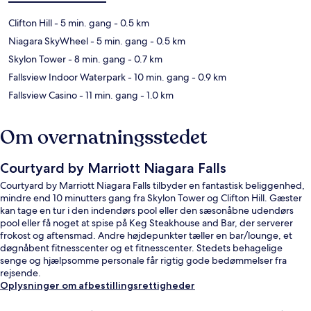
Clifton Hill
- 5 min. gang
- 0.5 km
Niagara SkyWheel
- 5 min. gang
- 0.5 km
Skylon Tower
- 8 min. gang
- 0.7 km
Fallsview Indoor Waterpark
- 10 min. gang
- 0.9 km
Fallsview Casino
- 11 min. gang
- 1.0 km
Om overnatningsstedet
Courtyard by Marriott Niagara Falls
Courtyard by Marriott Niagara Falls tilbyder en fantastisk beliggenhed,
mindre end 10 minutters gang fra Skylon Tower og Clifton Hill. Gæster
kan tage en tur i den indendørs pool eller den sæsonåbne udendørs
pool eller få noget at spise på Keg Steakhouse and Bar, der serverer
frokost og aftensmad. Andre højdepunkter tæller en bar/lounge, et
døgnåbent fitnesscenter og et fitnesscenter. Stedets behagelige
senge og hjælpsomme personale får rigtig gode bedømmelser fra
rejsende.
Oplysninger om afbestillingsrettigheder