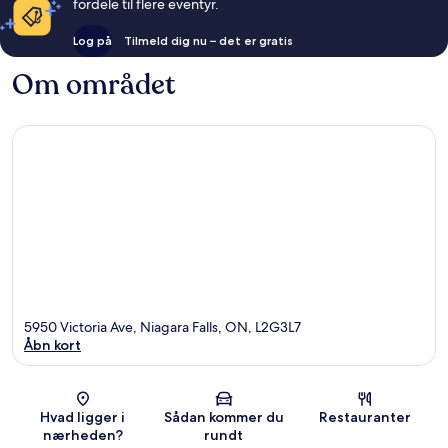
fordele til flere eventyr.
Log på
Tilmeld dig nu – det er gratis
Om området
5950 Victoria Ave, Niagara Falls, ON, L2G3L7
Åbn kort
Kort
Hvad ligger i
Sådan kommer du
Restauranter
nærheden?
rundt