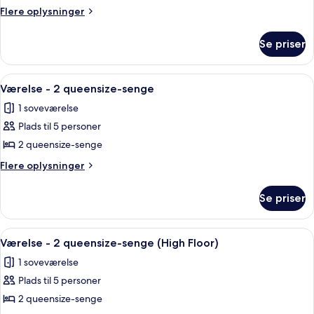
-
Flere
Flere oplysninger
1
oplysninger
om
kingsize-
Se priser
Værelse
seng
-
1
Indlæs
Skrivebord, mørklægningsgardiner, lyd
4
kingsize-
Værelse - 2 queensize-senge
alle
seng
1 soveværelse
billeder
Plads til 5 personer
af
Værelse
2 queensize-senge
-
Flere
Flere oplysninger
2
oplysninger
om
queensize-
Se priser
Værelse
senge
-
2
Indlæs
Skrivebord, mørklægningsgardiner, lyd
4
queensize-
Værelse - 2 queensize-senge (High Floor)
alle
senge
1 soveværelse
billeder
Plads til 5 personer
af
Værelse
2 queensize-senge