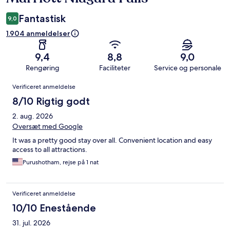
Fantastisk
9,0
1.904 anmeldelser
9,4
8,8
9,0
Rengøring
Faciliteter
Service og personale
Anmeldelser
Verificeret anmeldelse
8/10 Rigtig godt
2. aug. 2026
Oversæt med Google
It was a pretty good stay over all. Convenient location and easy
access to all attractions.
Purushotham, rejse på 1 nat
Verificeret anmeldelse
10/10 Enestående
31. jul. 2026