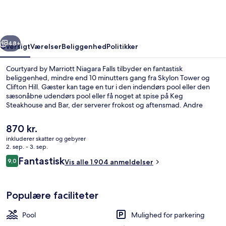
Niagara
Falls
rige
Næste
48+
Oversigt
Værelser
Beliggenhed
Politikker
Courtyard by Marriott Niagara Falls tilbyder en fantastisk
beliggenhed, mindre end 10 minutters gang fra Skylon Tower og
Clifton Hill. Gæster kan tage en tur i den indendørs pool eller den
sæsonåbne udendørs pool eller få noget at spise på Keg
Steakhouse and Bar, der serverer frokost og aftensmad. Andre
højdepunkter tæller en bar/lounge, et døgnåbent fitnesscenter og
et fitnesscenter. Stedets behagelige senge og hjælpsomme
Den
870 kr.
personale får rigtig gode bedømmelser fra rejsende.
nuværende
inkluderer skatter og gebyrer
pris
2. sep. - 3. sep.
Udendørsområde
er
Anmeldelser
Fantastisk
9,0
Vis alle 1.904 anmeldelser
870 kr.
9,0 ud af 10.
Populære faciliteter
Pool
Mulighed for parkering