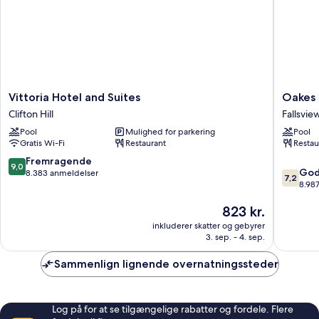
in
Shower)
Vittoria
Oakes
Vittoria Hotel and Suites
Oakes 
Hotel
Hotel
Clifton Hill
Fallsvie
and
Overloo
Pool
Mulighed for parkering
Pool
Suites
the
Gratis Wi-Fi
Restaurant
Restau
Clifton
Falls
Hill
Fallsvie
9.0
Fremragende
9,0
7.2
God
ud
8.383 anmeldelser
7,2
ud
8.98
af
af
10,
Prisen
823 kr.
10,
Fremragende,
er
Godt,
8.383
inkluderer skatter og gebyrer
823 kr.
8.987
anmeldelser
3. sep. - 4. sep.
anmelde
Sammenlign lignende overnatningssteder
Log på for at se tilgængelige rabatter og fordele. Flere