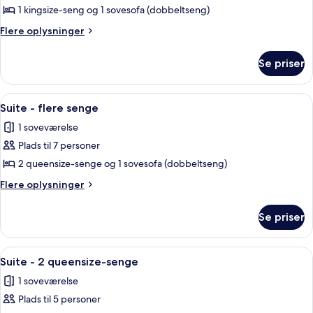
1 kingsize-seng og 1 sovesofa (dobbeltseng)
Flere
Flere oplysninger
oplysninger
om
Se priser
Suite
-
1
Indlæs
Et hotelværelse med en rød sofa, en rød
1
kingsize-
Suite - flere senge
alle
seng
1 soveværelse
med
billeder
sovesofa
Plads til 7 personer
af
-
Suite
2 queensize-senge og 1 sovesofa (dobbeltseng)
handicapvenligt
-
(Roll-
Flere
Flere oplysninger
in
flere
oplysninger
Shower)
om
senge
Se priser
Suite
-
flere
Indlæs
Et hotelværelse med to senge, en rød 
1
senge
Suite - 2 queensize-senge
alle
1 soveværelse
billeder
Plads til 5 personer
af