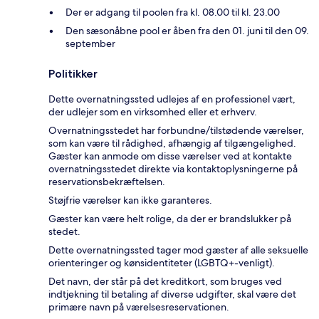
Der er adgang til poolen fra kl. 08.00 til kl. 23.00
Den sæsonåbne pool er åben fra den 01. juni til den 09.
september
Politikker
Dette overnatningssted udlejes af en professionel vært,
der udlejer som en virksomhed eller et erhverv.
Overnatningsstedet har forbundne/tilstødende værelser,
som kan være til rådighed, afhængig af tilgængelighed.
Gæster kan anmode om disse værelser ved at kontakte
overnatningsstedet direkte via kontaktoplysningerne på
reservationsbekræftelsen.
Støjfrie værelser kan ikke garanteres.
Gæster kan være helt rolige, da der er brandslukker på
stedet.
Dette overnatningssted tager mod gæster af alle seksuelle
orienteringer og kønsidentiteter (LGBTQ+-venligt).
Det navn, der står på det kreditkort, som bruges ved
indtjekning til betaling af diverse udgifter, skal være det
primære navn på værelsesreservationen.