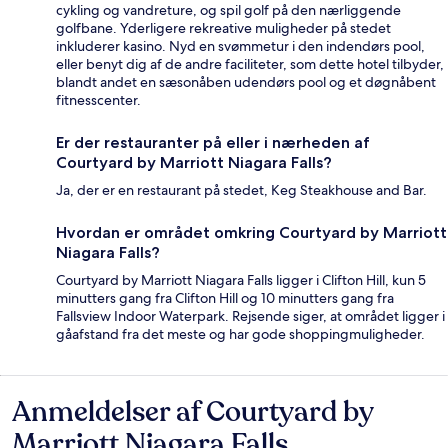
cykling og vandreture, og spil golf på den nærliggende
golfbane. Yderligere rekreative muligheder på stedet
inkluderer kasino. Nyd en svømmetur i den indendørs pool,
eller benyt dig af de andre faciliteter, som dette hotel tilbyder,
blandt andet en sæsonåben udendørs pool og et døgnåbent
fitnesscenter.
Er der restauranter på eller i nærheden af
Courtyard by Marriott Niagara Falls?
Ja, der er en restaurant på stedet, Keg Steakhouse and Bar.
Hvordan er området omkring Courtyard by Marriott
Niagara Falls?
Courtyard by Marriott Niagara Falls ligger i Clifton Hill, kun 5
minutters gang fra Clifton Hill og 10 minutters gang fra
Fallsview Indoor Waterpark. Rejsende siger, at området ligger i
gåafstand fra det meste og har gode shoppingmuligheder.
Anmeldelser af Courtyard by
Anmeldelser
Marriott Niagara Falls