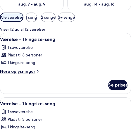
aug. 7 - aug. 9
aug. 14 - aug. 16
Tilgængelige
Alle værelser
1 seng
2 senge
3+ senge
filtre
for
Viser 12 ud af 12 værelser
værelser
Indlæs
Et hotelværelse med en stor seng, en 
1
Værelse - 1 kingsize-seng
alle
1 soveværelse
billeder
Plads til 3 personer
af
Værelse
1 kingsize-seng
-
Flere
Flere oplysninger
1
oplysninger
om
kingsize-
Se priser
Værelse
seng
-
1
Indlæs
Et hotelværelse med en stor seng, en 
1
kingsize-
Værelse - 1 kingsize-seng
alle
seng
1 soveværelse
billeder
Plads til 3 personer
af
Værelse
1 kingsize-seng