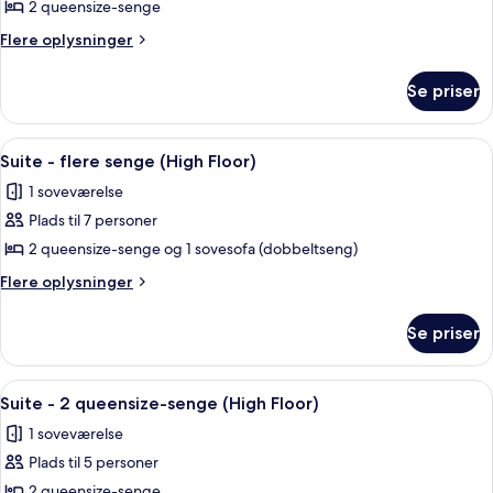
Suite
2 queensize-senge
-
Flere
Flere oplysninger
2
oplysninger
om
queensize-
Se priser
Suite
senge
-
2
Indlæs
Et hotelværelse med en rød sofa, en rød
1
queensize-
Suite - flere senge (High Floor)
alle
senge
1 soveværelse
billeder
Plads til 7 personer
af
Suite
2 queensize-senge og 1 sovesofa (dobbeltseng)
-
Flere
Flere oplysninger
flere
oplysninger
om
senge
Se priser
Suite
(High
-
Floor)
flere
Indlæs
Et hotelværelse med to senge, en rød 
1
senge
Suite - 2 queensize-senge (High Floor)
alle
(High
1 soveværelse
Floor)
billeder
Plads til 5 personer
af
Suite
2 queensize-senge