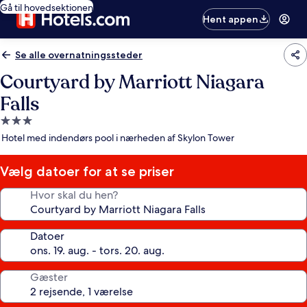
Gå til hovedsektionen
Hent appen
Se alle overnatningssteder
Courtyard by Marriott Niagara
Falls
3.0-
stjernet
Hotel med indendørs pool i nærheden af Skylon Tower
overnatningssted
Vælg datoer for at se priser
Hvor skal du hen?
Datoer
Gæster