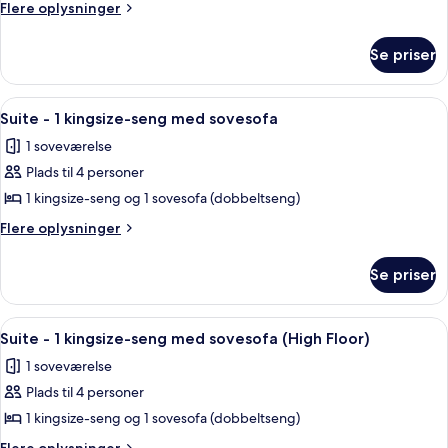
-
Flere
Flere oplysninger
2
oplysninger
om
queensize-
Se priser
Værelse
senge
-
(High
2
Indlæs
Et hotelværelse med en stor seng, et 
1
Floor)
queensize-
Suite - 1 kingsize-seng med sovesofa
alle
senge
1 soveværelse
(High
billeder
Floor)
Plads til 4 personer
af
Suite
1 kingsize-seng og 1 sovesofa (dobbeltseng)
-
Flere
Flere oplysninger
1
oplysninger
om
kingsize-
Se priser
Suite
seng
-
med
1
Indlæs
Et hotelværelse med en stor seng, et 
1
sovesofa
kingsize-
Suite - 1 kingsize-seng med sovesofa (High Floor)
alle
seng
1 soveværelse
med
billeder
sovesofa
Plads til 4 personer
af
Suite
1 kingsize-seng og 1 sovesofa (dobbeltseng)
-
Flere