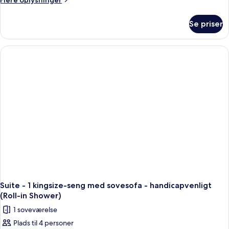
Flere oplysninger
1
oplysninger
om
kingsize-
Se priser
Suite
seng
-
med
1
sovesofa
kingsize-
seng
(High
med
Floor)
sovesofa
(High
Floor)
Suite - 1 kingsize-seng med sovesofa - handicapvenligt
(Roll-in Shower)
1 soveværelse
Plads til 4 personer