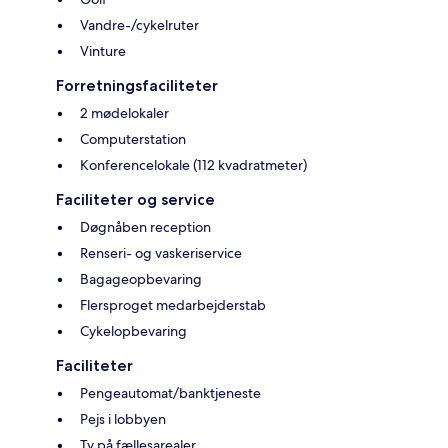
Vandre-/cykelruter
Vinture
Forretningsfaciliteter
2 mødelokaler
Computerstation
Konferencelokale (112 kvadratmeter)
Faciliteter og service
Døgnåben reception
Renseri- og vaskeriservice
Bagageopbevaring
Flersproget medarbejderstab
Cykelopbevaring
Faciliteter
Pengeautomat/banktjeneste
Pejs i lobbyen
Tv på fællesarealer