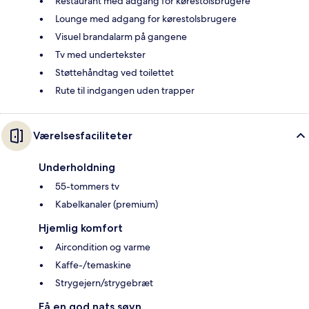
Restaurant med adgang for kørestolsbrugere
Lounge med adgang for kørestolsbrugere
Visuel brandalarm på gangene
Tv med undertekster
Støttehåndtag ved toilettet
Rute til indgangen uden trapper
Værelsesfaciliteter
Underholdning
55-tommers tv
Kabelkanaler (premium)
Hjemlig komfort
Aircondition og varme
Kaffe-/temaskine
Strygejern/strygebræt
Få en god nats søvn