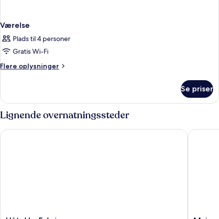
Værelse
Plads til 4 personer
Gratis Wi-Fi
Flere
Flere oplysninger
oplysninger
om
Se priser
Værelse
Lignende overnatningssteder
Hôtel La Fabrique
Maison 