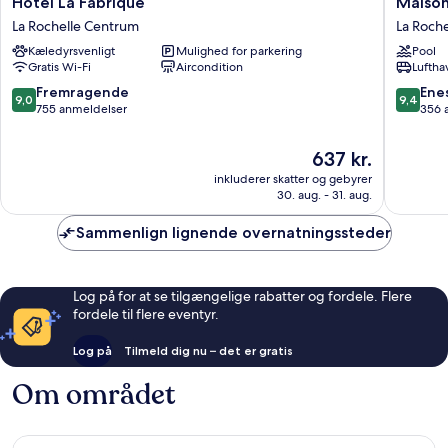
Hôtel
Maison
Hôtel La Fabrique
Maison
La
des
La Rochelle Centrum
La Roch
Fabrique
Ambass
Kæledyrsvenligt
Mulighed for parkering
Pool
La
La
Gratis Wi-Fi
Aircondition
Luftha
Rochelle
Rochelle
Centrum
Centru
9.0
9.4
Fremragende
Ene
9,0
9,4
ud
ud
755 anmeldelser
356 
af
af
10,
10,
Prisen
637 kr.
Fremragende,
Eneståe
er
inkluderer skatter og gebyrer
755
356
637 kr.
30. aug. - 31. aug.
anmeldelser
anmelde
Sammenlign lignende overnatningssteder
Log på for at se tilgængelige rabatter og fordele. Flere
fordele til flere eventyr.
Log på
Tilmeld dig nu – det er gratis
Om området