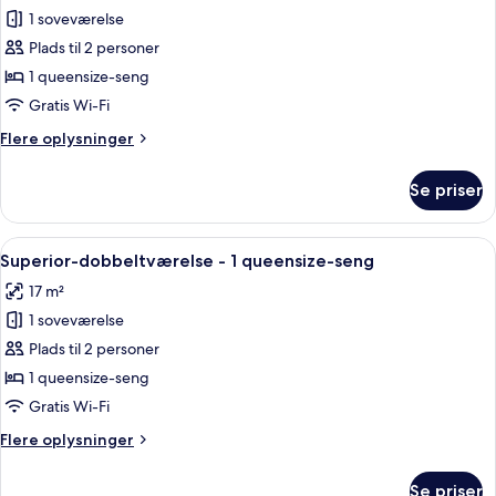
-
1 soveværelse
af
balkon
Signatur-
Plads til 2 personer
dobbeltværelse
1 queensize-seng
-
Gratis Wi-Fi
1
Flere
Flere oplysninger
queensize-
oplysninger
seng
om
Se priser
Signatur-
dobbeltværelse
-
Indlæs
Et hotelværelse med en stor seng, en 
9
1
Superior-dobbeltværelse - 1 queensize-seng
alle
queensize-
17 m²
seng
billeder
1 soveværelse
af
Superior-
Plads til 2 personer
dobbeltværelse
1 queensize-seng
-
Gratis Wi-Fi
1
Flere
Flere oplysninger
queensize-
oplysninger
seng
om
Se priser