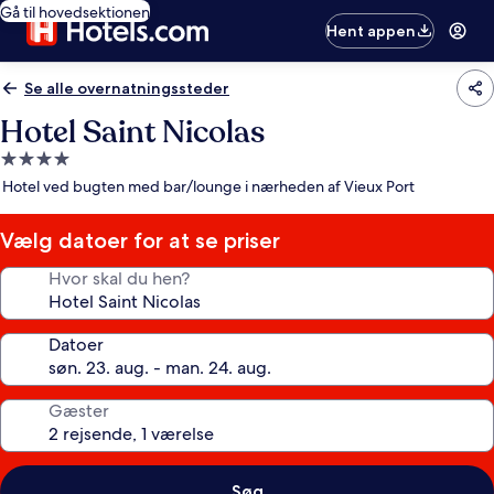
Gå til hovedsektionen
Hent appen
Se alle overnatningssteder
Hotel Saint Nicolas
4.0-
stjernet
Hotel ved bugten med bar/lounge i nærheden af Vieux Port
overnatningssted
Vælg datoer for at se priser
Hvor skal du hen?
Datoer
Gæster
Søg