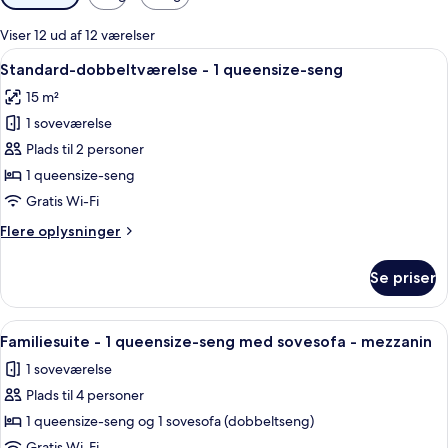
filtre
for
Viser 12 ud af 12 værelser
værelser
Indlæs
Standard-dobbeltværelse - 1 queensi
11
Standard-dobbeltværelse - 1 queensize-seng
alle
15 m²
billeder
1 soveværelse
af
Standard-
Plads til 2 personer
dobbeltværelse
1 queensize-seng
-
Gratis Wi-Fi
1
Flere
Flere oplysninger
queensize-
oplysninger
seng
om
Se priser
Standard-
dobbeltværelse
-
Indlæs
Et hotelværelse med seng, et vindue m
11
1
Familiesuite - 1 queensize-seng med sovesofa - mezzanin
alle
queensize-
1 soveværelse
seng
billeder
Plads til 4 personer
af
Familiesuite
1 queensize-seng og 1 sovesofa (dobbeltseng)
-
Gratis Wi-Fi