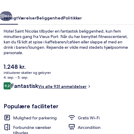
rige
Næste
86+
Oversigt
Værelser
Beliggenhed
Politikker
Hotel Saint Nicolas tilbyder en fantastisk beliggenhed, kun fem
minutters gang fra Vieux Port. Når du har benyttet fitnesscenteret,
kan du få lidt at spise i kaffebaren/caféen eller slappe af med en
drink i baren/loungen. Rejsende er vilde med stedets hjælpsomme
personale.
Den
1.248 kr.
nuværende
inkluderer skatter og gebyrer
pris
4. sep. - 5. sep.
Terrasse/gårdhave
er
Anmeldelser
Fantastisk
9,2
Vis alle 931 anmeldelser
1.248 kr.
9,2 ud af 10.
Populære faciliteter
Mulighed for parkering
Gratis Wi-Fi
Forbundne værelser
Aircondition
tilbydes