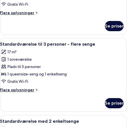
med
Gratis Wi-Fi
2
Flere
Flere oplysninger
enkeltsenge
oplysninger
om
Se priser
Superior-
værelse
med
Indlæs
Et hotelværelse med to senge, begge m
4
2
Standardværelse til 3 personer - flere senge
alle
enkeltsenge
17 m²
billeder
1 soveværelse
af
Standardværelse
Plads til 3 personer
til
1 queensize-seng og 1 enkeltseng
3
Gratis Wi-Fi
personer
Flere
Flere oplysninger
-
oplysninger
flere
om
Se priser
Standardværelse
senge
til
3
Indlæs
Et hotelværelse med to senge, en møn
6
personer
Standardværelse med 2 enkeltsenge
alle
-