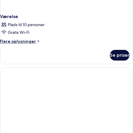
Værelse
Plads til 10 personer
Gratis Wi-Fi
Flere
Flere oplysninger
oplysninger
om
Se priser
Værelse