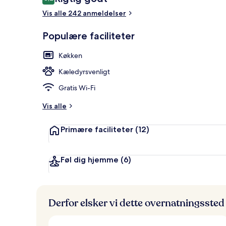
8,2 ud af 10.
Vis alle 242 anmeldelser
Populære faciliteter
Pool
Køkken
Kæledyrsvenligt
Gratis Wi-Fi
Vis alle
Primære faciliteter
(12)
Føl dig hjemme
(6)
Derfor elsker vi dette overnatningssted