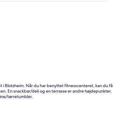
t
i Blotzheim. Når du har benyttet fitnesscenteret, kan du få
ungen. En snackbar/deli og en terrasse er andre højdepunkter,
ne/tørretumbler.