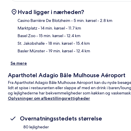
Hvad ligger i nærheden?
Casino Barrière De Blotzheim
- 5 min. kørsel
- 2.8 km
Marktplatz
- 14 min. kørsel
- 11.7 km
Kor
Basel Zoo
- 15 min. kørsel
- 12.4 km
St. Jakobshalle
- 18 min. kørsel
- 15.4 km
Basler Münster
- 19 min. kørsel
- 12.4 km
Se mere
Aparthotel Adagio Bâle Mulhouse Aéroport
Fra Aparthotel Adagio Bâle Mulhouse Aéroport kan du nyde besøget 
lidt at spise i restauranten eller slappe af med en drink i baren/lo
og lejlighederne har bekvemmeligheder som køkken og vaskemaski
Oplysninger om afbestillingsrettigheder
Overnatningsstedets størrelse
80 lejligheder