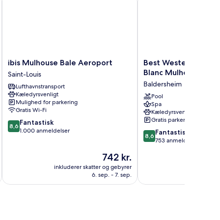
ibis
Best
ibis Mulhouse Bale Aeroport
Best Western Plus A
Mulhouse
Western
Blanc Mulhouse Nor
Saint-Louis
Bale
Plus
Baldersheim
Lufthavnstransport
Aeroport
Au
Kæledyrsvenligt
Saint-
Cheval
Pool
Mulighed for parkering
Spa
Louis
Blanc
Gratis Wi-Fi
Kæledyrsvenligt
Mulhouse
Gratis parkering
8.6
Fantastisk
Nord
8,6
ud
1.000 anmeldelser
8.6
Baldersheim
Fantastisk
8,6
af
ud
753 anmeldelser
10,
af
Prisen
742 kr.
Fantastisk,
10,
er
1.000
Fantastisk,
inkluderer skatter og gebyrer
inkluderer 
742 kr.
anmeldelser
6. sep. - 7. sep.
753
anmeldelser