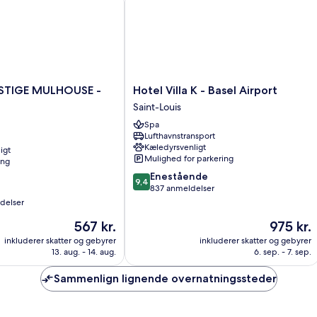
Hotel
ESTIGE MULHOUSE -
Hotel Villa K - Basel Airport
Villa
Saint-Louis
K
Spa
-
Lufthavnstransport
Basel
Kæledyrsvenligt
igt
Airport
Mulighed for parkering
ing
Saint-
9.4
Enestående
Louis
9,4
ud
837 anmeldelser
af
delser
10,
Prisen
Prisen
567 kr.
975 kr.
Enestående,
er
er
837
inkluderer skatter og gebyrer
inkluderer skatter og gebyrer
567 kr.
975 kr.
anmeldelser
13. aug. - 14. aug.
6. sep. - 7. sep.
Sammenlign lignende overnatningssteder