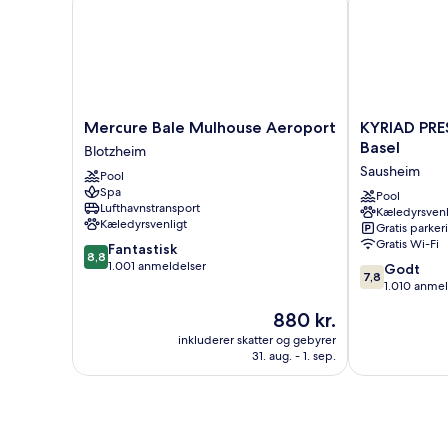
Mercure
KYRIAD
Mercure Bale Mulhouse Aeroport
KYRIAD PR
Bale
PRESTIGE
Basel
Blotzheim
Mulhouse
MULHOUSE
Sausheim
Pool
Aeroport
-
Spa
Blotzheim
Basel
Pool
Lufthavnstransport
Kæledyrsvenl
Sausheim
Kæledyrsvenligt
Gratis parker
Gratis Wi-Fi
8.8
Fantastisk
8,8
ud
1.001 anmeldelser
7.8
Godt
7,8
af
ud
1.010 anmel
10,
af
Prisen
880 kr.
Fantastisk,
10,
er
1.001
Godt,
inkluderer skatter og gebyrer
880 kr.
anmeldelser
31. aug. - 1. sep.
1.010
anmeldelser