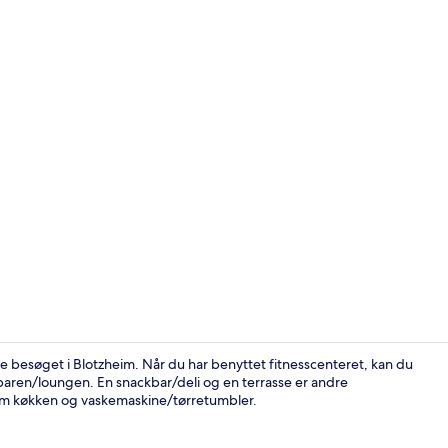
Behandlingsr
 besøget i Blotzheim. Når du har benyttet fitnesscenteret, kan du
 i baren/loungen. En snackbar/deli og en terrasse er andre
om køkken og vaskemaskine/tørretumbler.
Bar (på over