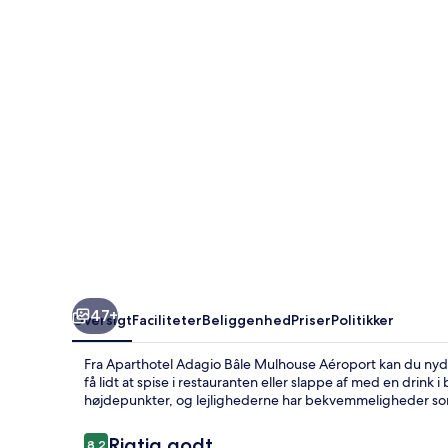
Mulhouse
Aéroport
47+
Oversigt
Faciliteter
Beliggenhed
Priser
Politikker
Fra Aparthotel Adagio Bâle Mulhouse Aéroport kan du nyde
få lidt at spise i restauranten eller slappe af med en drink
højdepunkter, og lejlighederne har bekvemmeligheder s
Anmeldelser
Rigtig godt
8,2