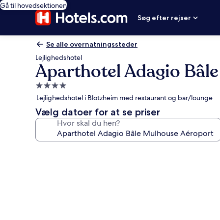
Gå til hovedsektionen
Søg efter rejser
Se alle overnatningssteder
Lejlighedshotel
Aparthotel Adagio Bâl
4.0-
stjernet
Lejlighedshotel i Blotzheim med restaurant og bar/lounge
overnatningssted
Vælg datoer for at se priser
Hvor skal du hen?
Billedgalleri
for
Aparthotel
Adagio
Bâle