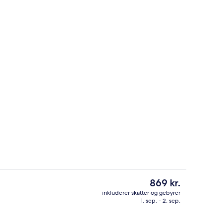
um til par
Studiolejlighed - 1 dobbeltseng - te
Den
869 kr.
nuværende
inkluderer skatter og gebyrer
pris
1. sep. - 2. sep.
natningsstedet)
Lounge i lobbyen
er
869 kr.