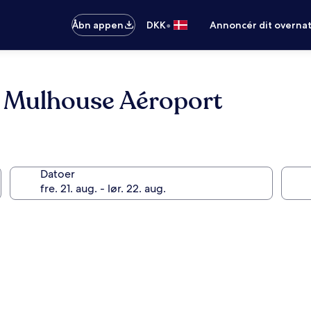
•
Åbn appen
DKK
Annoncér dit overna
e Mulhouse Aéroport
Datoer