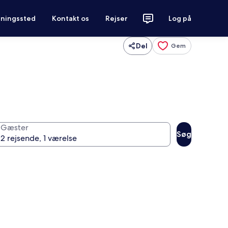
tningssted
Kontakt os
Rejser
Log på
Del
Gem
Gæster
Søg