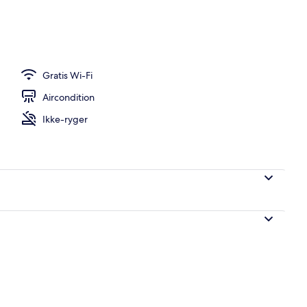
se med 2 enkeltsenge (with Open-air Bath) | Pengeskab på værelset, gratis W
Gratis Wi-Fi
Aircondition
Ikke-ryger