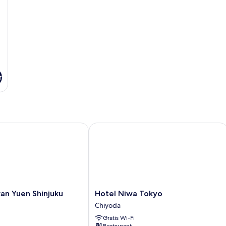
r
 Yuen Shinjuku
Hotel Niwa Tokyo
Hotel
an Yuen Shinjuku
Hotel Niwa Tokyo
Niwa
Chiyoda
Tokyo
Gratis Wi-Fi
Chiyoda