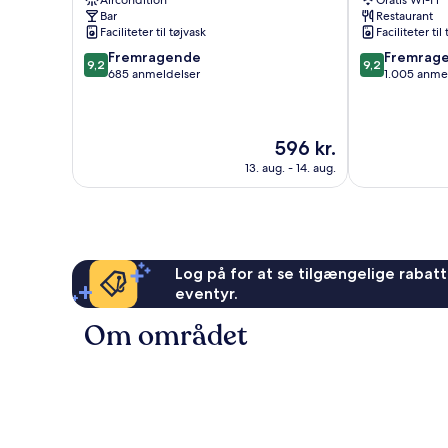
Aircondition
Gratis Wi-Fi
Shinjuku
Bar
Restaurant
Faciliteter til tøjvask
Faciliteter til
9.2
9.2
Fremragende
Fremrag
9,2
9,2
ud
ud
685 anmeldelser
1.005 anme
af
af
10,
10,
Fremragende,
Fremragende
Prisen
596 kr.
685
1.005
er
anmeldelser
anmeldelser
13. aug. - 14. aug.
596 kr.
Log på for at se tilgængelige rabatte
eventyr.
Om området