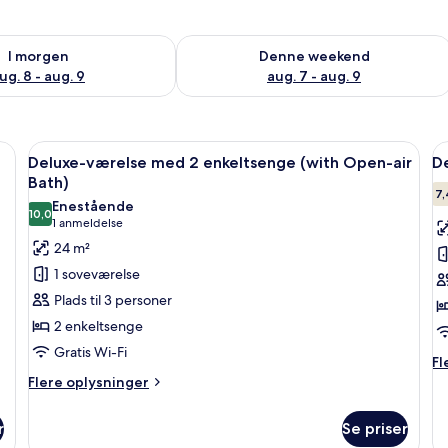
lighed for i morgen aug. 8 - aug. 9
Tjek tilgængelighed for denne weeken
I morgen
Denne weekend
ug. 8 - aug. 9
aug. 7 - aug. 9
t skrivebord med en computer, en stol og en skydedør af shoji-papir.
Indlæs
Et moderne værelse med store skydedø
I
7
Deluxe-værelse med 2 enkeltsenge (with Open-air
D
alle
al
Bath)
billeder
b
7,
Enestående
10,0
af
a
10,0 ud af 10
(1
1 anmeldelse
Deluxe-
D
anmeldelse)
24 m²
værelse
v
1 soveværelse
med
m
Plads til 3 personer
2
2
2 enkeltsenge
enkeltsenge
e
Gratis Wi-Fi
(with
Fl
Fl
Open-
op
Flere
Flere oplysninger
o
oplysninger
air
De
om
Bath)
r
Se priser
væ
Deluxe-