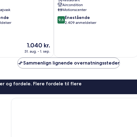
Restaurant
Aircondition
 tøjvask
Motionscenter
9.6
ende
Enestående
9,6
ud
ldelser
2.409 anmeldelser
af
10,
,
Enestående,
Prisen
1.040 kr.
2.409
er
anmeldelser
31. aug. - 1. sep.
1.040 kr.
Sammenlign lignende overnatningssteder
r og fordele. Flere fordele til flere