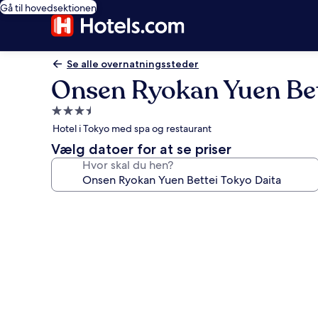
Gå til hovedsektionen
Se alle overnatningssteder
Onsen Ryokan Yuen Bet
3.5-
stjernet
Hotel i Tokyo med spa og restaurant
overnatningssted
Vælg datoer for at se priser
Hvor skal du hen?
Billedgalleri
for
Onsen
Ryokan
Yuen
Bettei