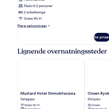
med
Plads til 2 personer
2
2 enkeltsenge
enkeltsenge
Gratis Wi-Fi
(Maisonette)
Flere
Flere oplysninger
oplysninger
om
Se prise
Værelse
med
2
Lignende overnatningssteder
enkeltsenge
(Maisonette)
Mustard Hotel Shimokitazawa
Onsen Ryokan
Mustard
Onsen
Mustard Hotel Shimokitazawa
Onsen Ryok
Hotel
Ryokan
Setagaya
Shinjuku
Shimokitazawa
Yuen
Gratis Wi-Fi
Onsen
Setagaya
Shinjuku