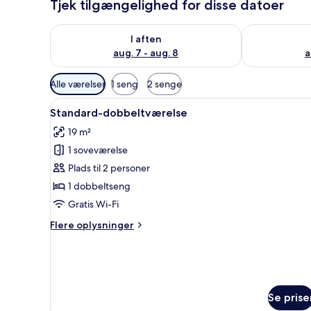
Tjek tilgængelighed for disse datoer
Tjek tilgængelighed for i aften aug. 7 - aug. 8
Tjek tilgænge
I aften
aug. 7 - aug. 8
a
Tilgængelige
Alle værelser
1 seng
2 senge
filtre
Indlæs
Et hotelværelse med en seng, e
for
4
Standard-dobbeltværelse
alle
værelser
19 m²
billeder
1 soveværelse
af
Standard-
Plads til 2 personer
dobbeltværelse
1 dobbeltseng
Gratis Wi-Fi
Flere
Flere oplysninger
oplysninger
om
Standard-
dobbeltværelse
Se prise