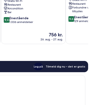
Gratis Wi-Fi
Chuo
Gratis Wi-Fi
Shibuya
Restaurant
Restaurant
Forbundne værelser
Aircondition
tilbydes
Bar
9.6
Enestående
9.4
Enestående
9,6
9,4
ud
129 anmeldelser
ud
1.006 anmeldelser
af
af
10,
10,
Prisen
Enestående,
756 kr.
Enestående,
er
129
1.006
26. aug. - 27. aug.
756 kr.
anmeldelser
anmeldelser
Log på
Tilmeld dig nu – det er gratis