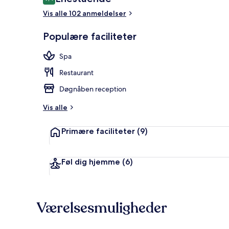
9,4 ud af 10.
Vis alle 102 anmeldelser
Deluxe-værel
Populære faciliteter
Spa
Restaurant
Døgnåben reception
Vis alle
Primære faciliteter
(9)
Føl dig hjemme
(6)
Værelsesmuligheder