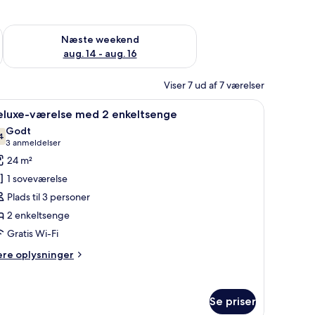
d aug. 7 - aug. 9
Tjek tilgængelighed for næste weekend aug. 14 - aug. 16
Næste weekend
aug. 14 - aug. 16
Viser 7 ud af 7 værelser
re til et udendørs område med træterrasse og jacuzzi. Der er et tv ophængt
ndlæs
Et traditionelt japansk værelse med tatami-gul
4
eluxe-værelse med 2 enkeltsenge
le
Godt
illeder
4
7,4 ud af 10
(3
3 anmeldelser
f
anmeldelser)
24 m²
eluxe-
1 soveværelse
ærelse
Plads til 3 personer
ed
2 enkeltsenge
Gratis Wi-Fi
nkeltsenge
ere
ere oplysninger
lysninger
m
luxe-
Se priser
relse