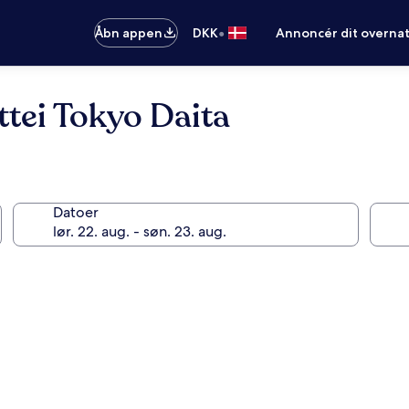
•
Åbn appen
DKK
Annoncér dit overna
tei Tokyo Daita
Datoer