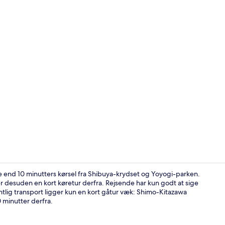
Offentligt b
 end 10 minutters kørsel fra Shibuya-krydset og Yoyogi-parken.
desuden en kort køretur derfra. Rejsende har kun godt at sige
ig transport ligger kun en kort gåtur væk: Shimo-Kitazawa
Reception
0 minutter derfra.