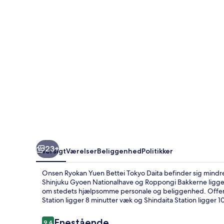
Tokyo
Daita
23+
Oversigt
Værelser
Beliggenhed
Politikker
Onsen Ryokan Yuen Bettei Tokyo Daita befinder sig mindre
Shinjuku Gyoen Nationalhave og Roppongi Bakkerne ligger 
om stedets hjælpsomme personale og beliggenhed. Offentl
Station ligger 8 minutter væk og Shindaita Station ligger 1
Anmeldelser
Enestående
9,4