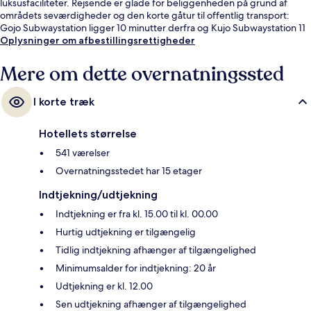
luksusfaciliteter. Rejsende er glade for beliggenheden på grund af
områdets seværdigheder og den korte gåtur til offentlig transport:
Gojo Subwaystation ligger 10 minutter derfra og Kujo Subwaystation 11
minutter væk.
Oplysninger om afbestillingsrettigheder
Mere om dette overnatningssted
I korte træk
Hotellets størrelse
541 værelser
Overnatningsstedet har 15 etager
Indtjekning/udtjekning
Indtjekning er fra kl. 15.00 til kl. 00.00
Hurtig udtjekning er tilgængelig
Tidlig indtjekning afhænger af tilgængelighed
Minimumsalder for indtjekning: 20 år
Udtjekning er kl. 12.00
Sen udtjekning afhænger af tilgængelighed