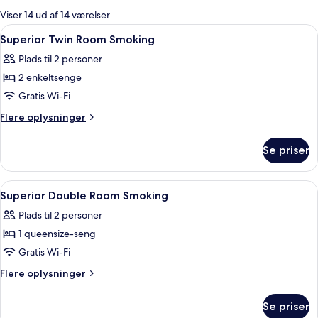
for
Viser 14 ud af 14 værelser
værelser
Indlæs
Premium-sengetøj, dundyner, minibar
4
Superior Twin Room Smoking
alle
Plads til 2 personer
billeder
2 enkeltsenge
af
Superior
Gratis Wi-Fi
Twin
Flere
Flere oplysninger
Room
oplysninger
om
Smoking
Se priser
Superior
Twin
Room
Indlæs
Premium-sengetøj, dundyner, minibar
5
Smoking
Superior Double Room Smoking
alle
Plads til 2 personer
billeder
1 queensize-seng
af
Superior
Gratis Wi-Fi
Double
Flere
Flere oplysninger
Room
oplysninger
om
Smoking
Se priser
Superior