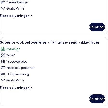
med
2 enkeltsenge
Club
2
Gratis Wi-Fi
Lounge
enkeltsenge
Access)
Flere
Flere oplysninger
(Renewal)
oplysninger
om
Se priser
Superior-
værelse
med
Indlæs
Et moderne hotelværelse med en stor s
6
2
Superior-dobbeltværelse - 1 kingsize-seng - ikke-ryger
alle
enkeltsenge
Byudsigt
(Renewal)
billeder
26 m²
af
Superior-
1 soveværelse
dobbeltværelse
Plads til 2 personer
-
1 kingsize-seng
1
Gratis Wi-Fi
kingsize-
Flere
Flere oplysninger
seng
oplysninger
-
om
Se priser
ikke-
Superior-
dobbeltværelse
ryger