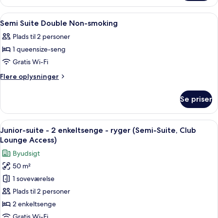
Double
Room
Indlæs
Premium-sengetøj, dundyner, minibar
3
Smoking
Semi Suite Double Non-smoking
alle
Plads til 2 personer
billeder
1 queensize-seng
af
Semi
Gratis Wi-Fi
Suite
Flere
Flere oplysninger
Double
oplysninger
om
Non-
Se priser
Semi
smoking
Suite
Double
Indlæs
Et hotelværelse med to senge, et skrive
8
Non-
Junior-suite - 2 enkeltsenge - ryger (Semi-Suite, Club
alle
smoking
Lounge Access)
billeder
Byudsigt
af
50 m²
Junior-
1 soveværelse
suite
-
Plads til 2 personer
2
2 enkeltsenge
enkeltsenge
Gratis Wi-Fi