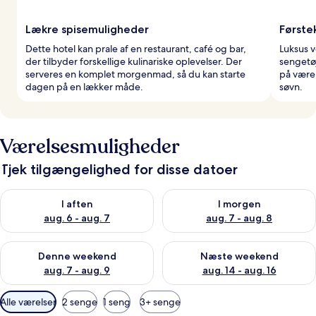
Lækre spisemuligheder
Første
Dette hotel kan prale af en restaurant, café og bar,
Luksus 
der tilbyder forskellige kulinariske oplevelser. Der
sengetø
serveres en komplet morgenmad, så du kan starte
på værel
dagen på en lækker måde.
søvn.
Værelsesmuligheder
Tjek tilgængelighed for disse datoer
Tjek tilgængelighed for i aften aug. 6 - aug. 7
Tjek tilgængelighed for i morg
I aften
I morgen
aug. 6 - aug. 7
aug. 7 - aug. 8
Tjek tilgængelighed for denne weekend aug. 7 - aug. 9
Tjek tilgængelighed for næste
Denne weekend
Næste weekend
aug. 7 - aug. 9
aug. 14 - aug. 16
Tilgængelige
Alle værelser
2 senge
1 seng
3+ senge
filtre