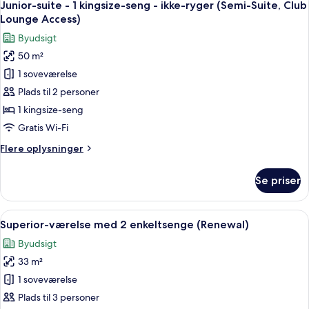
Deluxe,
8
1
Junior-suite - 1 kingsize-seng - ikke-ryger (Semi-Suite, Club
alle
Club
kingsize-
Lounge Access)
seng
billeder
Lounge
Byudsigt
-
af
Access)
ikke-
50 m²
Junior-
ryger
1 soveværelse
suite
(Granvia
Deluxe,
-
Plads til 2 personer
Club
1
1 kingsize-seng
Lounge
kingsize-
Access)
Gratis Wi-Fi
seng
Flere
Flere oplysninger
-
oplysninger
ikke-
om
Se priser
Junior-
ryger
suite
(Semi-
-
Indlæs
Superior-værelse med 2 enkeltsenge (
Suite,
6
1
Superior-værelse med 2 enkeltsenge (Renewal)
alle
Club
kingsize-
Byudsigt
seng
billeder
Lounge
-
33 m²
af
Access)
ikke-
Superior-
1 soveværelse
ryger
værelse
(Semi-
Plads til 3 personer
Suite,