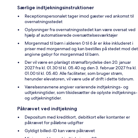
Særlige indtjekningsinstruktioner
Receptionspersonalet tager imod gæster ved ankomst til
overnatningsstedet
Oplysninger fra overnatningsstedet kan være oversat ved
hjælp af automatiserede oversættelsesværktøjer
Morgenmad til børn i alderen 0 til 6 år er ikke inkluderet i
priser med morgenmad og kan bestilles på stedet mod det
angivne gebyr for morgenmad til børn.
Der vil være en planlagt strømafbrydelse den 20. januar
2027 fra kl. 01.30 til kl. 05.40 og den 3. februar 2027 fra kl.
01.00 til kl. 05.40. Alle faciliteter, som bruger strøm,
herunder elevatoren, vil være ude af drift i dette tidsrum.
Værelsesnavnene angiver varierende indtjeknings- og
udtjekningtider, som tilsidesætter de oplyste indtjeknings-
og udtjekningtider.
Påkrævet ved indtjekning
Depositum med kreditkort, debitkort eller kontanter er
påkrævet for påløbne udgifter
Gyldigt billed-ID kan være påkrævet