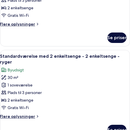
med
Plads til 3 personer
2
2 enkeltsenge
enkeltsenge
Gratis Wi-Fi
-
Flere
Flere oplysninger
2
oplysninger
enkeltsenge
om
Se priser
Deluxe-
-
værelse
byudsigt
med
Indlæs
Et hotelværelse med to senge, et lille bo
(Granvia
5
2
Standardværelse med 2 enkeltsenge - 2 enkeltsenge -
alle
Deluxe,
enkeltsenge
ryger
-
billeder
Club
Byudsigt
2
af
Lounge
enkeltsenge
30 m²
Standardværelse
Access)
-
1 soveværelse
med
byudsigt
(Granvia
2
Plads til 3 personer
Deluxe,
enkeltsenge
2 enkeltsenge
Club
-
Lounge
Gratis Wi-Fi
2
Access)
Flere
Flere oplysninger
enkeltsenge
oplysninger
-
om
Se priser