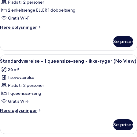
-
Plads til 2 personer
Dobbeltværelse
ikke-
2 enkeltsenge ELLER 1 dobbeltseng
med
ryger
dobbeltseng
Gratis Wi-Fi
eller
Flere
Flere oplysninger
2
oplysninger
om
enkeltsenge
Se priser
Dobbeltværelse
(Run
med
of
dobbeltseng
Indlæs
Et hotelværelse med en seng, et skrive
4
the
eller
Standardværelse - 1 queensize-seng - ikke-ryger (No View)
alle
2
House)
26 m²
enkeltsenge
billeder
(Run
1 soveværelse
af
of
Standardværelse
Plads til 2 personer
the
-
House)
1 queensize-seng
1
Gratis Wi-Fi
queensize-
Flere
Flere oplysninger
seng
oplysninger
-
om
Se priser
Standardværelse
ikke-
-
ryger