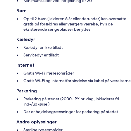
Minimumsalder ved indtjekning er 20
Børn
Op til 2 børn (i alderen 6 år eller derunder) kan overnatte
gratis på forældres eller værgers værelse, hvis de
eksisterende sengepladser benyttes
Kæledyr
Kæledyr er ikke tilladt
Servicedyr er tilladt
Internet
Gratis Wi-Fi i fællesområder
Gratis Wi-Fi og internetforbindelse via kabel på værelserne
Parkering
Parkering på stedet (2000 JPY pr. dag, inkluderer fri
ind-/udkørsel)
Der er højdebegrænsninger for parkering på stedet
Andre oplysninger
Særlige rygeområder