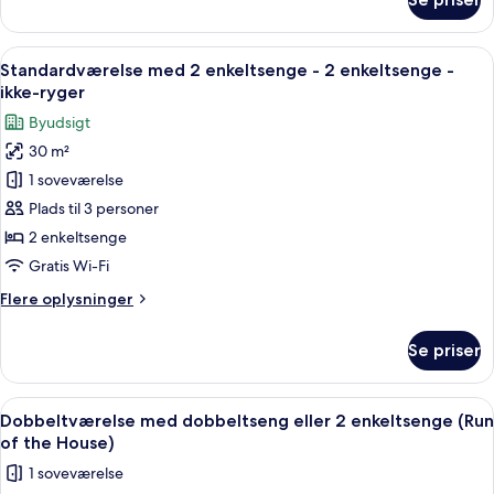
Standardværelse
ryger
med
2
Indlæs
Et hotelværelse med to senge, et lille bo
5
enkeltsenge
Standardværelse med 2 enkeltsenge - 2 enkeltsenge -
alle
-
ikke-ryger
2
billeder
Byudsigt
enkeltsenge
af
-
30 m²
Standardværelse
ryger
1 soveværelse
med
2
Plads til 3 personer
enkeltsenge
2 enkeltsenge
-
Gratis Wi-Fi
2
Flere
Flere oplysninger
enkeltsenge
oplysninger
-
om
Se priser
Standardværelse
ikke-
med
ryger
2
Indlæs
Et moderne hotel med flere etager, en 
5
enkeltsenge
Dobbeltværelse med dobbeltseng eller 2 enkeltsenge (Run
alle
-
of the House)
2
billeder
1 soveværelse
enkeltsenge
af