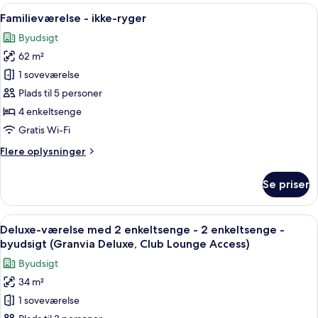
-
Indlæs
Et moderne hotelværelse med udsigt ov
5
1
Familieværelse - ikke-ryger
alle
kingsize-
Byudsigt
seng
billeder
-
62 m²
af
ikke-
Familieværelse
1 soveværelse
ryger
-
Plads til 5 personer
ikke-
4 enkeltsenge
ryger
Gratis Wi-Fi
Flere
Flere oplysninger
oplysninger
om
Se priser
Familieværelse
-
ikke-
Indlæs
Et moderne hotelværelse med en stor s
7
ryger
Deluxe-værelse med 2 enkeltsenge - 2 enkeltsenge -
alle
byudsigt (Granvia Deluxe, Club Lounge Access)
billeder
Byudsigt
af
34 m²
Deluxe-
1 soveværelse
værelse