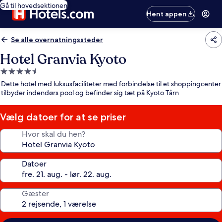
Gå til hovedsektionen
Hent appen
Se alle overnatningssteder
Hotel Granvia Kyoto
4.5-
stjernet
Dette hotel med luksusfaciliteter med forbindelse til et shoppingcenter
overnatningssted
tilbyder indendørs pool og befinder sig tæt på Kyoto Tårn
Vælg datoer for at se priser
Hvor skal du hen?
Datoer
Gæster