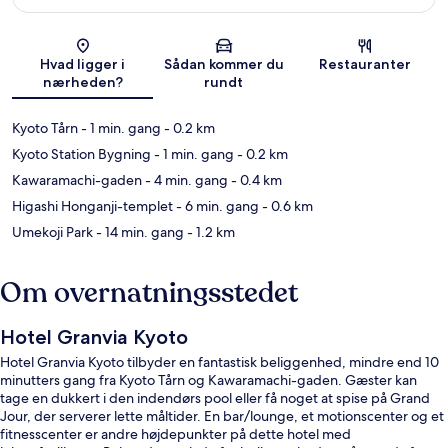
Kort
Hvad ligger i
Sådan kommer du
Restauranter
nærheden?
rundt
Kyoto Tårn
- 1 min. gang
- 0.2 km
Kyoto Station Bygning
- 1 min. gang
- 0.2 km
Kawaramachi-gaden
- 4 min. gang
- 0.4 km
Higashi Honganji-templet
- 6 min. gang
- 0.6 km
Umekoji Park
- 14 min. gang
- 1.2 km
Om overnatningsstedet
Hotel Granvia Kyoto
Hotel Granvia Kyoto tilbyder en fantastisk beliggenhed, mindre end 10
minutters gang fra Kyoto Tårn og Kawaramachi-gaden. Gæster kan
tage en dukkert i den indendørs pool eller få noget at spise på Grand
Jour, der serverer lette måltider. En bar/lounge, et motionscenter og et
fitnesscenter er andre højdepunkter på dette hotel med