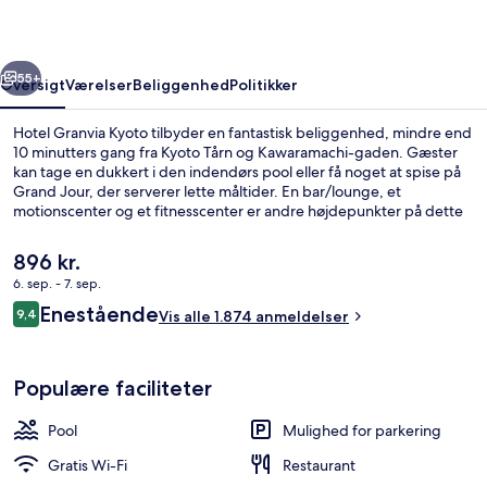
rige
Næste
55+
Oversigt
Værelser
Beliggenhed
Politikker
Hotel Granvia Kyoto tilbyder en fantastisk beliggenhed, mindre end
10 minutters gang fra Kyoto Tårn og Kawaramachi-gaden. Gæster
kan tage en dukkert i den indendørs pool eller få noget at spise på
Grand Jour, der serverer lette måltider. En bar/lounge, et
motionscenter og et fitnesscenter er andre højdepunkter på dette
hotel med luksusfaciliteter. Rejsende er glade for beliggenheden på
grund af områdets seværdigheder og den korte gåtur til offentlig
Den
896 kr.
transport: Gojo Subwaystation ligger 10 minutter derfra og Kujo
nuværende
6. sep. - 7. sep.
Subwaystation 11 minutter væk.
pris
Anmeldelser
Enestående
Superior-dobbeltværelse - 1 kingsize-
9,4
er
Vis alle 1.874 anmeldelser
9,4 ud af 10.
896 kr.
Populære faciliteter
Pool
Mulighed for parkering
Gratis Wi-Fi
Restaurant