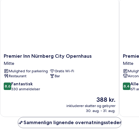
Premier Inn Nürnberg City Opernhaus
Premier 
Premier
Premier
Premier Inn Nürnberg City Opernhaus
Premie
Inn
Inn
Mitte
Mitte
Nürnberg
Nürnbe
Mulighed for parkering
Gratis Wi-Fi
Muligh
City
City
Restaurant
Bar
Aircon
Opernhaus
Centre
Mitte
Mitte
8.6
8.4
Fantastisk
Alle
8,6
8,4
ud
ud
330 anmeldelser
671 
af
af
Prisen
388 kr.
10,
10,
er
Fantastisk,
Alletider
inkluderer skatter og gebyrer
388 kr.
30. aug. - 31. aug.
330
671
anmeldelser
anmelde
Sammenlign lignende overnatningssteder