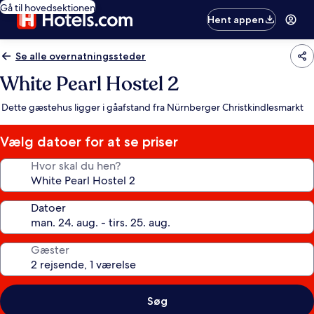
Gå til hovedsektionen
Hent appen
Se alle overnatningssteder
White Pearl Hostel 2
Dette gæstehus ligger i gåafstand fra Nürnberger Christkindlesmarkt
Vælg datoer for at se priser
Hvor skal du hen?
Datoer
Gæster
Søg