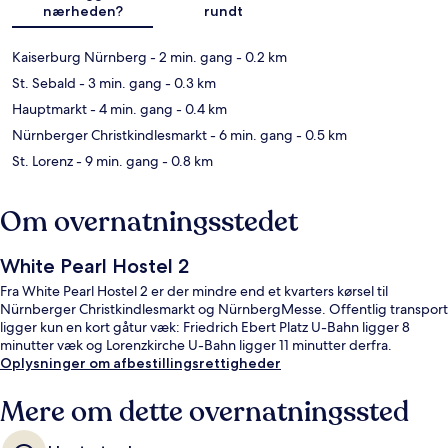
nærheden?
rundt
Kaiserburg Nürnberg
- 2 min. gang
- 0.2 km
St. Sebald
- 3 min. gang
- 0.3 km
Hauptmarkt
- 4 min. gang
- 0.4 km
Nürnberger Christkindlesmarkt
- 6 min. gang
- 0.5 km
St. Lorenz
- 9 min. gang
- 0.8 km
Om overnatningsstedet
White Pearl Hostel 2
Fra White Pearl Hostel 2 er der mindre end et kvarters kørsel til
Nürnberger Christkindlesmarkt og NürnbergMesse. Offentlig transport
ligger kun en kort gåtur væk: Friedrich Ebert Platz U-Bahn ligger 8
minutter væk og Lorenzkirche U-Bahn ligger 11 minutter derfra.
Oplysninger om afbestillingsrettigheder
Mere om dette overnatningssted