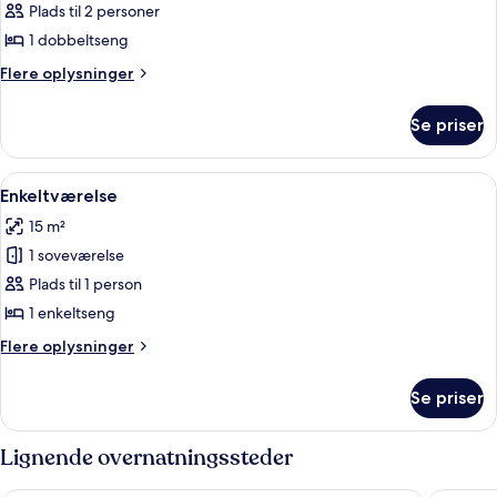
Dobbeltværelse
Plads til 2 personer
1 dobbeltseng
Flere
Flere oplysninger
oplysninger
om
Se priser
Dobbeltværelse
Indlæs
Et lille, pænt værelse med seng, skriv
6
Enkeltværelse
alle
15 m²
billeder
1 soveværelse
af
Enkeltværelse
Plads til 1 person
1 enkeltseng
Flere
Flere oplysninger
oplysninger
om
Se priser
Enkeltværelse
Lignende overnatningssteder