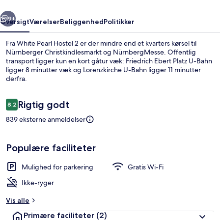
rige
Næste
9+
Oversigt
Værelser
Beliggenhed
Politikker
Fra White Pearl Hostel 2 er der mindre end et kvarters kørsel til
Nürnberger Christkindlesmarkt og NürnbergMesse. Offentlig
transport ligger kun en kort gåtur væk: Friedrich Ebert Platz U-Bahn
ligger 8 minutter væk og Lorenzkirche U-Bahn ligger 11 minutter
derfra.
Anmeldelser
Rigtig godt
8,2
8,2 ud af 10.
839 eksterne anmeldelser
Dobbeltværelse | Skrivebord, lydisoler
Populære faciliteter
Mulighed for parkering
Gratis Wi-Fi
Ikke-ryger
Vis alle
Primære faciliteter
(2)