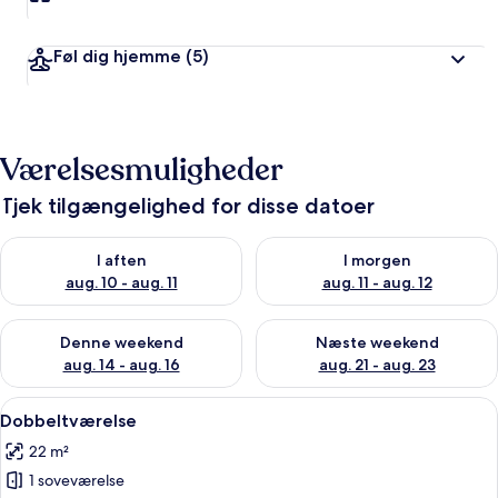
Føl dig hjemme
(5)
Værelsesmuligheder
Tjek tilgængelighed for disse datoer
Tjek tilgængelighed for i aften aug. 10 - aug. 11
Tjek tilgængelighed for i morg
I aften
I morgen
aug. 10 - aug. 11
aug. 11 - aug. 12
Tjek tilgængelighed for denne weekend aug. 14 - aug. 16
Tjek tilgængelighed for næste
Denne weekend
Næste weekend
aug. 14 - aug. 16
aug. 21 - aug. 23
Indlæs
Et soveværelse med seng, skrivebord, f
6
Dobbeltværelse
alle
22 m²
billeder
1 soveværelse
af