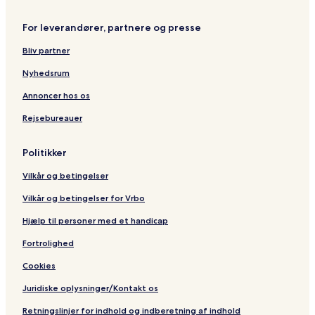
W
e
e
e
u
y
d
b
V
r
For leverandører, partnere og presse
n
y
i
e
d
I
l
m
Bliv partner
h
H
l
b
a
G
e
e
Nyhedsrum
m
r
g
Annoncer hos os
Rejsebureauer
Politikker
Vilkår og betingelser
Vilkår og betingelser for Vrbo
Hjælp til personer med et handicap
Fortrolighed
Cookies
Juridiske oplysninger/Kontakt os
Retningslinjer for indhold og indberetning af indhold