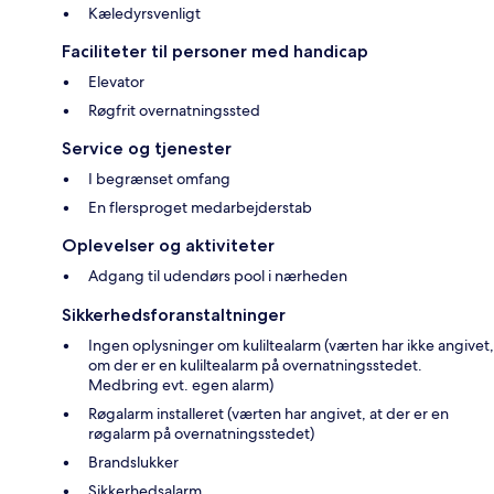
Kæledyrsvenligt
Faciliteter til personer med handicap
Elevator
Røgfrit overnatningssted
Service og tjenester
I begrænset omfang
En flersproget medarbejderstab
Oplevelser og aktiviteter
Adgang til udendørs pool i nærheden
Sikkerhedsforanstaltninger
Ingen oplysninger om kuliltealarm (værten har ikke angivet,
om der er en kuliltealarm på overnatningsstedet.
Medbring evt. egen alarm)
Røgalarm installeret (værten har angivet, at der er en
røgalarm på overnatningsstedet)
Brandslukker
Sikkerhedsalarm