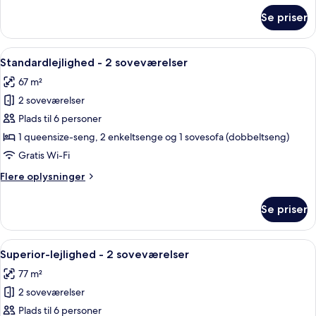
guests)
om
Se priser
Standardlejlighed
-
2
Indlæs
Gratis baby-/barnesenge, gratis Wi-Fi
7
soveværelser
Standardlejlighed - 2 soveværelser
alle
(5
67 m²
guests)
billeder
2 soveværelser
af
Standardlejlighed
Plads til 6 personer
-
1 queensize-seng, 2 enkeltsenge og 1 sovesofa (dobbeltseng)
2
Gratis Wi-Fi
soveværelser
Flere
Flere oplysninger
oplysninger
om
Se priser
Standardlejlighed
-
2
Indlæs
Gratis baby-/barnesenge, gratis Wi-Fi
10
soveværelser
Superior-lejlighed - 2 soveværelser
alle
77 m²
billeder
2 soveværelser
af
Superior-
Plads til 6 personer