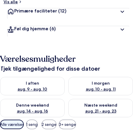
Vis alle
Primære faciliteter
(12)
Føl dig hjemme
(6)
Værelsesmuligheder
Tjek tilgængelighed for disse datoer
Tjek tilgængelighed for i aften aug. 9 - aug. 10
Tjek tilgængelighed for i morg
I aften
I morgen
aug. 9 - aug. 10
aug. 10 - aug. 11
Tjek tilgængelighed for denne weekend aug. 14 - aug. 16
Tjek tilgængelighed for næste
Denne weekend
Næste weekend
aug. 14 - aug. 16
aug. 21 - aug. 23
Tilgængelige
Alle værelser
1 seng
2 senge
3+ senge
filtre