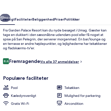
rige
Næste
94+
Oversigt
Faciliteter
Beliggenhed
Priser
Politikker
Fra Garden Palace Resort kan du nyde besøget i Umag. Gæster kan
tage en dukkert i den sæsonåbne udendørs pool eller få noget at
spise på San Pelegrin, der serverer morgenmad. En bar/lounge og
en terrasse er andre højdepunkter, og lejlighederne har tekøkkener
og fladskærms-tv'er.
Anmeldelser
Fremragende
8,6
Vis alle 37 anmeldelser
8,6 ud af 10.
Der serveres morgenmad
Populære faciliteter
Pool
Tekøkken
Kæledyrsvenligt
Mulighed for parkering
Gratis Wi-Fi
Aircondition