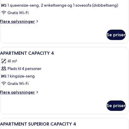
lejlighed
1 queensize-seng, 2 enkeltsenge og 1 sovesofa (dobbeltseng)
-
Gratis Wi-Fi
2
Flere
Flere oplysninger
soveværelser
oplysninger
om
Se priser
Superior-
lejlighed
-
Indlæs
En moderne stue med et fladskærms-tv,
4
2
APARTMENT CAPACITY 4
alle
soveværelser
41 m²
billeder
Plads til 4 personer
af
APARTMENT
1 kingsize-seng
CAPACITY
Gratis Wi-Fi
4
Flere
Flere oplysninger
oplysninger
om
Se priser
APARTMENT
CAPACITY
4
Indlæs
En moderne stue med sofa, tv, spiseb
1
APARTMENT SUPERIOR CAPACITY 4
alle