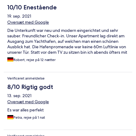
10/10 Enestående
19. sep. 2021
Oversæt med Google
Die Unterkunft war neu und modern eingerichtet und sehr
sauber. Freundlicher Check-in. Unser Apartment lag direkt am
Ausgang zum Yachthafen, auf welchen man einen schönen
Ausblick hat. Die Hafenpromenade war keine 60m Luftlinie von
unserer Tür. Statt vor dem TV zu sitzen bin ich abends öfters mit
einem Glas Wein runter zum Wasser, hab auf eine Bank gesetzt
Robert, rejse på 12 nætter
und den Ausblick aufs Meer genossen. Auch der Hotelpool war
sehr sauber, allerdings ziemlich kühl. Das Einzige was wir
vermisst haben war eine Waschmaschine und einen
Verificeret anmeldelse
Staubsauger. Die nächste Münzwäscherei, die wir gefunden
haben, war ca. 20 -25min zu Fuß weg. Das war etwas
8/10 Rigtig godt
umständlich und zeitaufwendig mit dem Hin- und
13. sep. 2021
Herschleppen der Wäsche. Da wir knapp zwei Wochen da
waren wäre auch ein Staubsauger hilfreich gewesen um
Oversæt med Google
zwischendurch mal Schmutz und Haare beseitigen zu können.
Es war alles perfekt
Es gab zwar ein Kehrset, aber mit dem ging das aber nur recht
umständlich. Ansonsten waren wir mit der Unterkunft total
Petra, rejse på 1 nat
zufrieden.