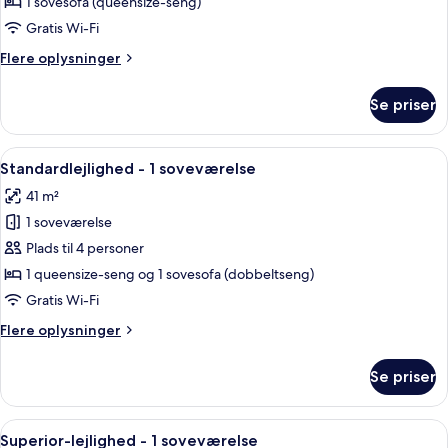
studiolejlighed
1 sovesofa (queensize-seng)
Gratis Wi-Fi
Flere
Flere oplysninger
oplysninger
om
Se priser
Standard-
studiolejlighed
Indlæs
Standardlejlighed - 1 soveværelse | Gr
6
Standardlejlighed - 1 soveværelse
alle
41 m²
billeder
1 soveværelse
af
Standardlejlighed
Plads til 4 personer
-
1 queensize-seng og 1 sovesofa (dobbeltseng)
1
Gratis Wi-Fi
soveværelse
Flere
Flere oplysninger
oplysninger
om
Se priser
Standardlejlighed
-
1
Indlæs
Superior-lejlighed - 1 soveværelse | G
2
soveværelse
Superior-lejlighed - 1 soveværelse