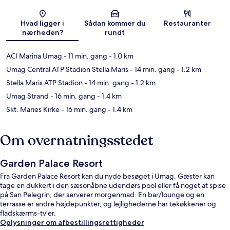
Kort
Hvad ligger i
Sådan kommer du
Restauranter
nærheden?
rundt
ACI Marina Umag
- 11 min. gang
- 1.0 km
Umag Central ATP Stadion Stella Maris
- 14 min. gang
- 1.2 km
Stella Maris ATP Stadion
- 14 min. gang
- 1.2 km
Umag Strand
- 16 min. gang
- 1.4 km
Skt. Maries Kirke
- 16 min. gang
- 1.4 km
Om overnatningsstedet
Garden Palace Resort
Fra Garden Palace Resort kan du nyde besøget i Umag. Gæster kan
tage en dukkert i den sæsonåbne udendørs pool eller få noget at spise
på San Pelegrin, der serverer morgenmad. En bar/lounge og en
terrasse er andre højdepunkter, og lejlighederne har tekøkkener og
fladskærms-tv'er.
Oplysninger om afbestillingsrettigheder