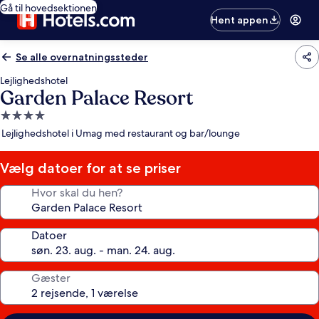
Gå til hovedsektionen
Hent appen
Se alle overnatningssteder
Lejlighedshotel
Garden Palace Resort
4.0-
stjernet
Lejlighedshotel i Umag med restaurant og bar/lounge
overnatningssted
Vælg datoer for at se priser
Hvor skal du hen?
Datoer
Gæster