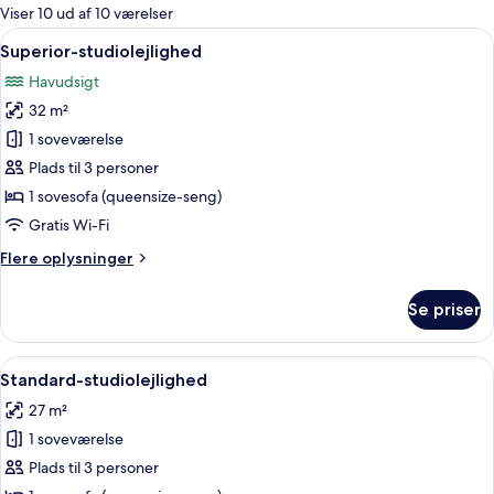
for
Viser 10 ud af 10 værelser
værelser
Indlæs
Superior-studiolejlighed | Opholdsom
2
Superior-studiolejlighed
alle
Havudsigt
billeder
32 m²
af
Superior-
1 soveværelse
studiolejlighed
Plads til 3 personer
1 sovesofa (queensize-seng)
Gratis Wi-Fi
Flere
Flere oplysninger
oplysninger
om
Se priser
Superior-
studiolejlighed
Indlæs
Standard-studiolejlighed | Gratis bab
2
Standard-studiolejlighed
alle
27 m²
billeder
1 soveværelse
af
Standard-
Plads til 3 personer