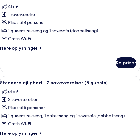
alle
41 m²
billeder
1 soveværelse
af
Superior-
Plads til 4 personer
lejlighed
1 queensize-seng og 1 sovesofa (dobbeltseng)
-
Gratis Wi-Fi
1
Flere
Flere oplysninger
soveværelse
oplysninger
om
Se priser
Superior-
lejlighed
-
Indlæs
Standardlejlighed - 2 soveværelser (5
2
1
Standardlejlighed - 2 soveværelser (5 guests)
alle
soveværelse
61 m²
billeder
2 soveværelser
af
Standardlejlighed
Plads til 5 personer
-
1 queensize-seng, 1 enkeltseng og 1 sovesofa (dobbeltseng)
2
Gratis Wi-Fi
soveværelser
Flere
Flere oplysninger
(5
oplysninger