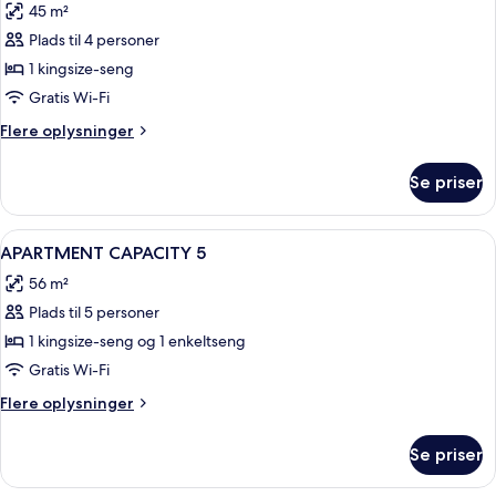
45 m²
billeder
Plads til 4 personer
af
APARTMENT
1 kingsize-seng
SUPERIOR
Gratis Wi-Fi
CAPACITY
Flere
Flere oplysninger
4
oplysninger
om
Se priser
APARTMENT
SUPERIOR
CAPACITY
Indlæs
Et moderne badeværelse med bruser, t
4
4
APARTMENT CAPACITY 5
alle
56 m²
billeder
Plads til 5 personer
af
APARTMENT
1 kingsize-seng og 1 enkeltseng
CAPACITY
Gratis Wi-Fi
5
Flere
Flere oplysninger
oplysninger
om
Se priser
APARTMENT
CAPACITY