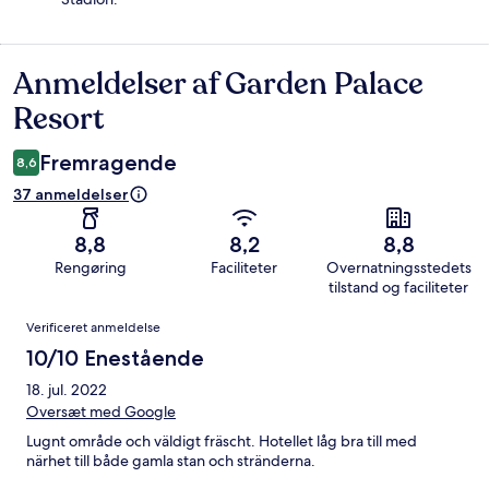
Anmeldelser af Garden Palace
Anmeldelser
Resort
Fremragende
8,6
37 anmeldelser
8,8
8,2
8,8
Rengøring
Faciliteter
Overnatningsstedets
tilstand og faciliteter
Anmeldelser
Verificeret anmeldelse
10/10 Enestående
18. jul. 2022
Oversæt med Google
Lugnt område och väldigt fräscht. Hotellet låg bra till med
närhet till både gamla stan och stränderna.