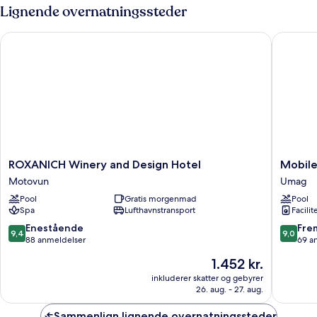
5
Lignende overnatningssteder
ROXANICH Winery and Design Hotel
Mobile H
ROXANICH
Mobile
ROXANICH Winery and Design Hotel
Mobile
Winery
Homes
Motovun
Umag
and
Stella
Pool
Gratis morgenmad
Pool
Design
Maris
Spa
Lufthavnstransport
Facilit
Hotel
Umag
Motovun
9.4
9.0
Enestående
Fre
9,4
9,0
ud
ud
88 anmeldelser
69 a
af
af
Prisen
1.452 kr.
10,
10,
er
Enestående,
Fremrag
inkluderer skatter og gebyrer
1.452 kr.
26. aug. - 27. aug.
88
69
anmeldelser
anmelde
Sammenlign lignende overnatningssteder