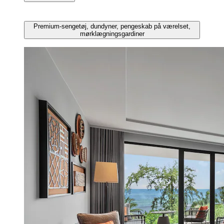
Premium-sengetøj, dundyner, pengeskab på værelset,
mørklægningsgardiner