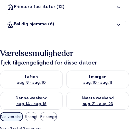
Primære faciliteter
(12)
Føl dig hjemme
(6)
Værelsesmuligheder
Tjek tilgængelighed for disse datoer
Tjek tilgængelighed for i aften aug. 9 - aug. 10
Tjek tilgængelighed for i morg
I aften
I morgen
aug. 9 - aug. 10
aug. 10 - aug. 11
Tjek tilgængelighed for denne weekend aug. 14 - aug. 16
Tjek tilgængelighed for næste
Denne weekend
Næste weekend
aug. 14 - aug. 16
aug. 21 - aug. 23
Tilgængelige
Alle værelser
1 seng
3+ senge
filtre
for
Viser 3 ud af 3 værelser