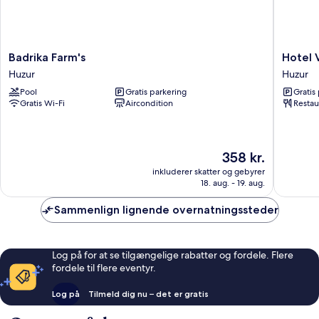
Badrika
Hotel
Badrika Farm's
Hotel V
Farm's
Vishnu
Huzur
Huzur
Huzur
Villas
Pool
Gratis parkering
Gratis
Huzur
Gratis Wi-Fi
Aircondition
Restau
Prisen
358 kr.
er
inkluderer skatter og gebyrer
358 kr.
18. aug. - 19. aug.
Sammenlign lignende overnatningssteder
Log på for at se tilgængelige rabatter og fordele. Flere
fordele til flere eventyr.
Log på
Tilmeld dig nu – det er gratis