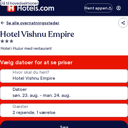
Gå til hovedsektionen
Hent appen
Se alle overnatningssteder
Hotel Vishnu Empire
3.0-
stjernet
Hotel i Huzur med restaurant
overnatningssted
Vælg datoer for at se priser
Hvor skal du hen?
Datoer
Gæster
Søg