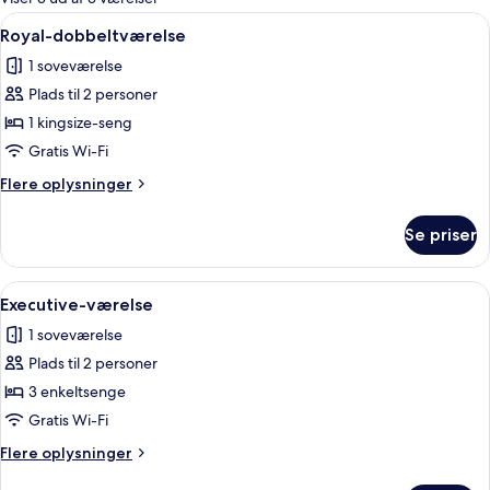
værelser
Indlæs
Et hotelværelse med en stor seng, en s
10
Royal-dobbeltværelse
alle
1 soveværelse
billeder
Plads til 2 personer
af
Royal-
1 kingsize-seng
dobbeltværelse
Gratis Wi-Fi
Flere
Flere oplysninger
oplysninger
om
Se priser
Royal-
dobbeltværelse
Indlæs
Et hotelværelse med en stor seng, en sof
13
Executive-værelse
alle
1 soveværelse
billeder
Plads til 2 personer
af
Executive-
3 enkeltsenge
værelse
Gratis Wi-Fi
Flere
Flere oplysninger
oplysninger