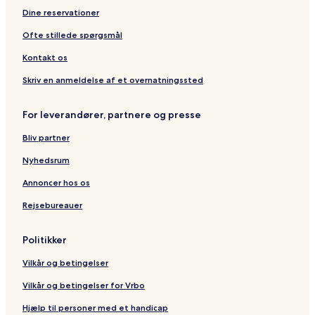
t
G
i
Dine reservationer
o
l
l
l
Ofte stillede spørgsmål
d
a
-
s
Kontakt os
R
e
Skriv en anmeldelse af et overnatningssted
w
a
For leverandører, partnere og presse
Bliv partner
Nyhedsrum
Annoncer hos os
Rejsebureauer
Politikker
Vilkår og betingelser
Vilkår og betingelser for Vrbo
Hjælp til personer med et handicap