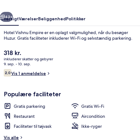
rige
Næste
42+
Oversigt
Værelser
Beliggenhed
Politikker
Hotel Vishnu Empire er en oplagt valgmulighed, når du besøger
Huzur. Gratis faciliteter inkluderer Wi-Fi og selvstændig parkering.
Den
318 kr.
nuværende
inkluderer skatter og gebyrer
pris
9. sep. - 10. sep.
er
Anmeldelser
2,0
Vis 1 anmeldelse
318 kr.
2,0 ud af 10.
Interiør
Populære faciliteter
Gratis parkering
Gratis Wi-Fi
Restaurant
Aircondition
Faciliteter til tøjvask
Ikke-ryger
Vis alle