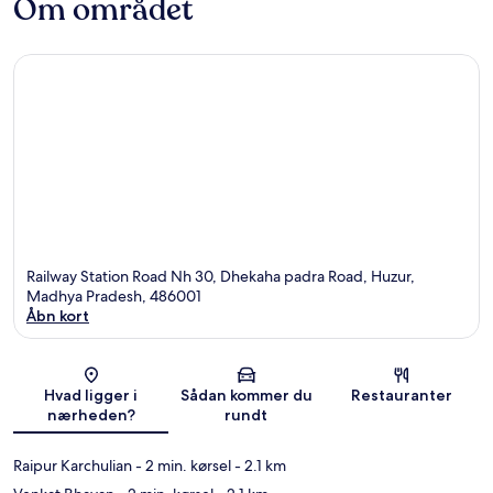
Om området
Railway Station Road Nh 30, Dhekaha padra Road, Huzur,
Madhya Pradesh, 486001
Åbn kort
Kort
Hvad ligger i
Sådan kommer du
Restauranter
nærheden?
rundt
Raipur Karchulian
- 2 min. kørsel
- 2.1 km