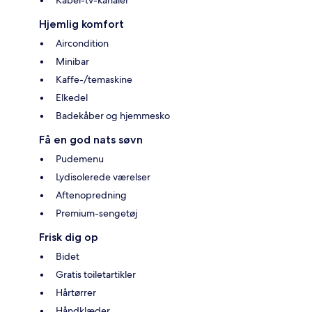
Kabel-tv-kanaler
Hjemlig komfort
Aircondition
Minibar
Kaffe-/temaskine
Elkedel
Badekåber og hjemmesko
Få en god nats søvn
Pudemenu
Lydisolerede værelser
Aftenopredning
Premium-sengetøj
Frisk dig op
Bidet
Gratis toiletartikler
Hårtørrer
Håndklæder