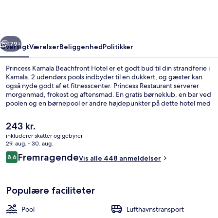
Hotel
rige
Næste
179+
Oversigt
Værelser
Beliggenhed
Politikker
Princess Kamala Beachfront Hotel er et godt bud til din strandferie i
Kamala. 2 udendørs pools indbyder til en dukkert, og gæster kan
også nyde godt af et fitnesscenter. Princess Restaurant serverer
morgenmad, frokost og aftensmad. En gratis børneklub, en bar ved
poolen og en børnepool er andre højdepunkter på dette hotel med
luksusfaciliteter. Rejsende er vilde med stedets pool og
hjælpsomme personale.
Den
243 kr.
nuværende
inkluderer skatter og gebyrer
pris
29. aug. - 30. aug.
Tæt på stranden, badehåndklæder
er
Anmeldelser
Fremragende
8,6
Vis alle 448 anmeldelser
243 kr.
8,6 ud af 10.
Populære faciliteter
Pool
Lufthavnstransport