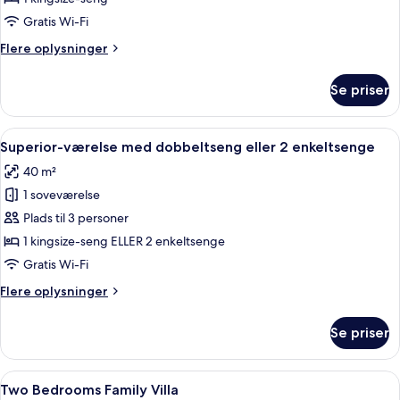
Gratis Wi-Fi
Flere
Flere oplysninger
oplysninger
om
Se priser
Junior
Garden
Villa
Indlæs
Et hotelværelse med en seng, to puder
19
Superior-værelse med dobbeltseng eller 2 enkeltsenge
alle
40 m²
billeder
1 soveværelse
af
Superior-
Plads til 3 personer
værelse
1 kingsize-seng ELLER 2 enkeltsenge
med
Gratis Wi-Fi
dobbeltseng
Flere
Flere oplysninger
eller
oplysninger
2
om
Se priser
Superior-
enkeltsenge
værelse
med
Indlæs
Spiseområde med et træbord og stole, 
21
dobbeltseng
Two Bedrooms Family Villa