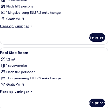
1 soveværelse
af
Pool
Plads til 3 personer
View
1 kingsize-seng ELLER 2 enkeltsenge
Room
Gratis Wi-Fi
Flere
Flere oplysninger
oplysninger
om
Se priser
Pool
View
Room
Indlæs
Et hotelværelse med en stor seng, et s
12
Pool Side Room
alle
52 m²
billeder
1 soveværelse
af
Pool
Plads til 3 personer
Side
1 kingsize-seng ELLER 2 enkeltsenge
Room
Gratis Wi-Fi
Flere
Flere oplysninger
oplysninger
om
Se priser
Pool