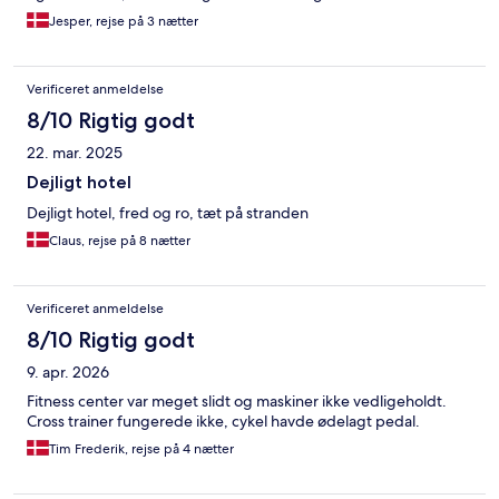
derind koster 5-600 bath - og er en ordentlig en på opleveren
Jesper, rejse på 3 nætter
😀
Verificeret anmeldelse
8/10 Rigtig godt
22. mar. 2025
Dejligt hotel
Dejligt hotel, fred og ro, tæt på stranden
Claus, rejse på 8 nætter
Verificeret anmeldelse
8/10 Rigtig godt
9. apr. 2026
Fitness center var meget slidt og maskiner ikke vedligeholdt.
Cross trainer fungerede ikke, cykel havde ødelagt pedal.
Tim Frederik, rejse på 4 nætter