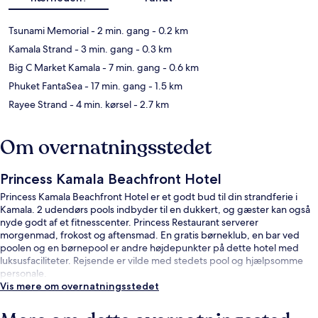
Tsunami Memorial
- 2 min. gang
- 0.2 km
Kamala Strand
- 3 min. gang
- 0.3 km
Big C Market Kamala
- 7 min. gang
- 0.6 km
Phuket FantaSea
- 17 min. gang
- 1.5 km
Rayee Strand
- 4 min. kørsel
- 2.7 km
Om overnatningsstedet
Princess Kamala Beachfront Hotel
Princess Kamala Beachfront Hotel er et godt bud til din strandferie i
Kamala. 2 udendørs pools indbyder til en dukkert, og gæster kan også
nyde godt af et fitnesscenter. Princess Restaurant serverer
morgenmad, frokost og aftensmad. En gratis børneklub, en bar ved
poolen og en børnepool er andre højdepunkter på dette hotel med
luksusfaciliteter. Rejsende er vilde med stedets pool og hjælpsomme
personale.
Vis mere om overnatningsstedet