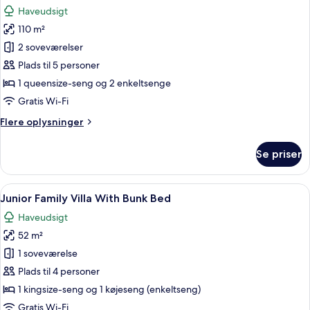
alle
eller
Haveudsigt
2
billeder
enkeltsenge
110 m²
af
Two
2 soveværelser
Bedrooms
Plads til 5 personer
Family
1 queensize-seng og 2 enkeltsenge
Villa
Gratis Wi-Fi
Flere
Flere oplysninger
oplysninger
om
Se priser
Two
Bedrooms
Family
Indlæs
Et værelse med køjeseng, et lille bord
15
Villa
Junior Family Villa With Bunk Bed
alle
Haveudsigt
billeder
52 m²
af
Junior
1 soveværelse
Family
Plads til 4 personer
Villa
1 kingsize-seng og 1 køjeseng (enkeltseng)
With
Gratis Wi-Fi