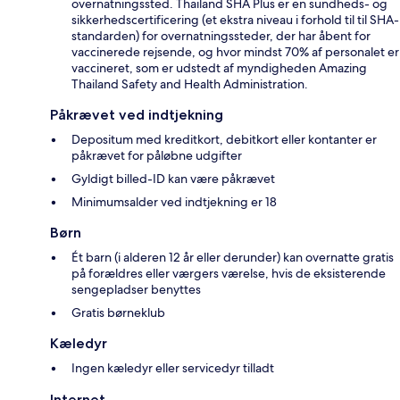
overnatningssted. Thailand SHA Plus er en sundheds- og
sikkerhedscertificering (et ekstra niveau i forhold til til SHA-
standarden) for overnatningssteder, der har åbent for
vaccinerede rejsende, og hvor mindst 70% af personalet er
vaccineret, som er udstedt af myndigheden Amazing
Thailand Safety and Health Administration.
Påkrævet ved indtjekning
Depositum med kreditkort, debitkort eller kontanter er
påkrævet for påløbne udgifter
Gyldigt billed-ID kan være påkrævet
Minimumsalder ved indtjekning er 18
Børn
Ét barn (i alderen 12 år eller derunder) kan overnatte gratis
på forældres eller værgers værelse, hvis de eksisterende
sengepladser benyttes
Gratis børneklub
Kæledyr
Ingen kæledyr eller servicedyr tilladt
Internet