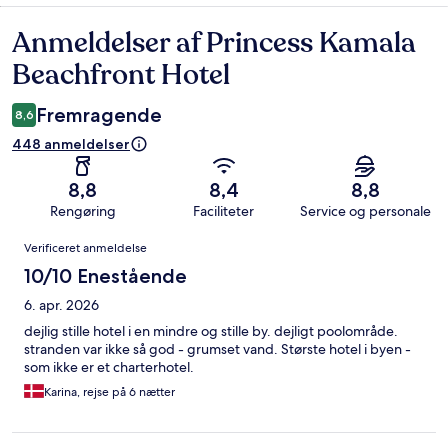
Anmeldelser af Princess Kamala
Anmeldelser
Beachfront Hotel
Fremragende
8,6
448 anmeldelser
8,8
8,4
8,8
Rengøring
Faciliteter
Service og personale
Anmeldelser
Verificeret anmeldelse
10/10 Enestående
6. apr. 2026
dejlig stille hotel i en mindre og stille by. dejligt poolområde.
stranden var ikke så god - grumset vand. Største hotel i byen -
som ikke er et charterhotel.
Karina, rejse på 6 nætter