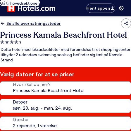
Gå til hovedsektionen
Hent appen
Se alle overnatningssteder
Princess Kamala Beachfront Hotel
4.5-
stjernet
Dette hotel med luksusfaciliteter med forbindelse til et shoppingcenter
overnatningssted
tilbyder 2 udendørs swimmingpools og befinder sig tæt på Kamala
Strand
Vælg datoer for at se priser
Hvor skal du hen?
Datoer
Gæster