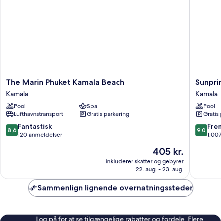
The
Sunpri
The Marin Phuket Kamala Beach
Sunpri
Marin
Kamala
Kamala
Kamala
Phuket
Beach
Pool
Spa
Pool
Kamala
Kamala
Lufthavnstransport
Gratis parkering
Gratis
Beach
Kamala
8.6
9.0
Fantastisk
Fre
8,6
9,0
ud
ud
120 anmeldelser
1.00
af
af
Prisen
405 kr.
10,
10,
er
Fantastisk,
Fremrag
inkluderer skatter og gebyrer
405 kr.
22. aug. - 23. aug.
120
1.007
anmeldelser
anmelde
Sammenlign lignende overnatningssteder
Log på for at se tilgængelige rabatter og fordele. Flere