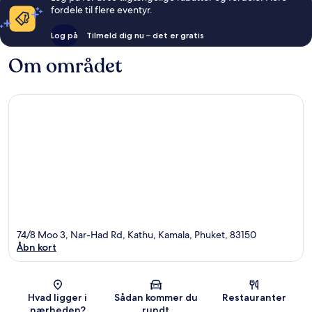
fordele til flere eventyr.
Log på
Tilmeld dig nu – det er gratis
Om området
74/8 Moo 3, Nar-Had Rd, Kathu, Kamala, Phuket, 83150
Åbn kort
Kort
Hvad ligger i
Sådan kommer du
Restauranter
nærheden?
rundt