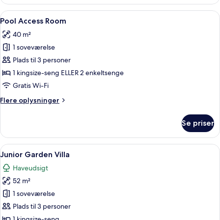
Side
Room
Indlæs
Et hotelværelse med seng, skrivebord
11
Pool Access Room
alle
40 m²
billeder
1 soveværelse
af
Pool
Plads til 3 personer
Access
1 kingsize-seng ELLER 2 enkeltsenge
Room
Gratis Wi-Fi
Flere
Flere oplysninger
oplysninger
om
Se priser
Pool
Access
Room
Indlæs
En traditionel bygning med et tagdæk
21
Junior Garden Villa
alle
Haveudsigt
billeder
52 m²
af
Junior
1 soveværelse
Garden
Plads til 3 personer
Villa
1 kingsize-seng