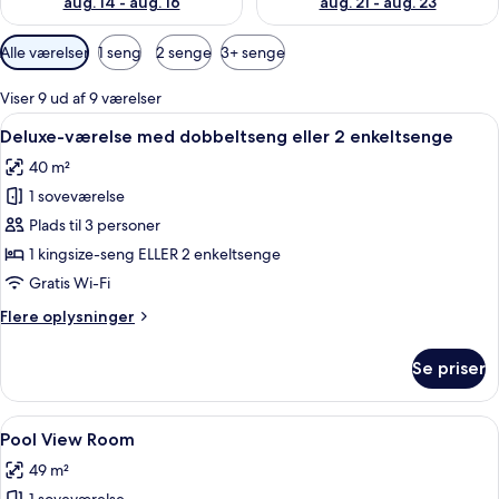
aug. 14 - aug. 16
aug. 21 - aug. 23
Tilgængelige
Alle værelser
1 seng
2 senge
3+ senge
filtre
for
Viser 9 ud af 9 værelser
værelser
Indlæs
Et moderne hotelværelse med en stor 
10
Deluxe-værelse med dobbeltseng eller 2 enkeltsenge
alle
40 m²
billeder
1 soveværelse
af
Deluxe-
Plads til 3 personer
værelse
1 kingsize-seng ELLER 2 enkeltsenge
med
Gratis Wi-Fi
dobbeltseng
Flere
Flere oplysninger
eller
oplysninger
2
om
Se priser
Deluxe-
enkeltsenge
værelse
med
Indlæs
Et hotelværelse med en stor seng, et 
11
dobbeltseng
Pool View Room
alle
eller
49 m²
2
billeder
enkeltsenge