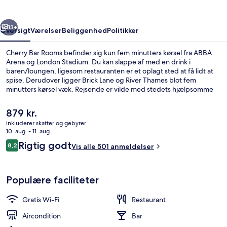
rige
Næste
13+
Oversigt
Værelser
Beliggenhed
Politikker
Cherry Bar Rooms befinder sig kun fem minutters kørsel fra ABBA
Arena og London Stadium. Du kan slappe af med en drink i
baren/loungen, ligesom restauranten er et oplagt sted at få lidt at
spise. Derudover ligger Brick Lane og River Thames blot fem
minutters kørsel væk. Rejsende er vilde med stedets hjælpsomme
personale. Offentlig transport ligger kun en kort gåtur væk: Mile
End Metrostation ligger 3 minutter væk og Stepney Green
Den
879 kr.
Metrostation ligger 9 minutter derfra.
nuværende
inkluderer skatter og gebyrer
pris
10. aug. - 11. aug.
Superior-dobbeltværelse | Strygejern/
er
Anmeldelser
Rigtig godt
8,2
Vis alle 501 anmeldelser
879 kr.
8,2 ud af 10.
Populære faciliteter
Gratis Wi-Fi
Restaurant
Aircondition
Bar