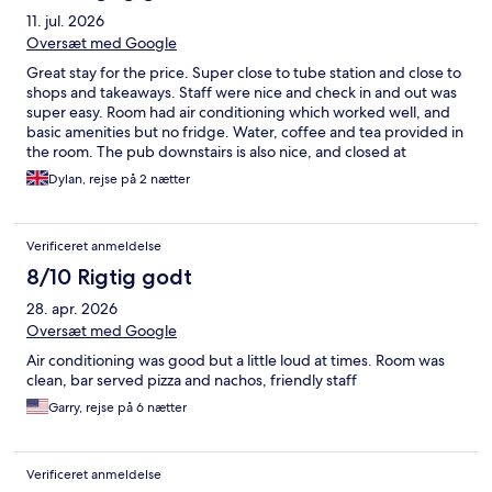
11. jul. 2026
Oversæt med Google
Great stay for the price. Super close to tube station and close to
shops and takeaways. Staff were nice and check in and out was
super easy. Room had air conditioning which worked well, and
basic amenities but no fridge. Water, coffee and tea provided in
the room. The pub downstairs is also nice, and closed at
11:30pm even on a Friday night. It was a tad noisy with the pub
Dylan, rejse på 2 nætter
and the train nearby but I didn’t mind. For a hotel above a pub,
the noise was not bad at all. My main complaints were that the
pillows were ridiculously uncomfortable, and the room was a bit
Verificeret anmeldelse
dirty in nooks and crannies. However we had a good stay over
all, if you’re looking for a bed while travelling around london, this
8/10 Rigtig godt
is a great option - especially for the price!
28. apr. 2026
Oversæt med Google
Air conditioning was good but a little loud at times. Room was
clean, bar served pizza and nachos, friendly staff
Garry, rejse på 6 nætter
Verificeret anmeldelse