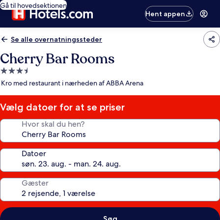
Gå til hovedsektionen
Hent appen
Se alle overnatningssteder
Cherry Bar Rooms
3.5-
stjernet
Kro med restaurant i nærheden af ABBA Arena
overnatningssted
Vælg datoer for at se priser
Hvor skal du hen?
Datoer
Gæster
Søg