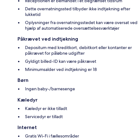
Receptionen er bemandet i et begrænset tidsrum
Dette overnatningssted tilbyder ikke indtjekning efter
lukketid
Oplysninger fra overnatningsstedet kan være oversat ved
hjælp af automatiserede oversættelsesværktøjer
Påkrævet ved indtjekning
Depositum med kreditkort, debitkort eller kontanter er
påkrævet for påløbne udgifter
Gyldigt billed-ID kan være påkrævet
Minimumsalder ved indtjekning er 18
Børn
Ingen baby-/barnesenge
Kæledyr
Kæledyr er ikke tilladt
Servicedyr er tilladt
Internet
Gratis Wi-Fi i fællesområder