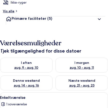
Ikke-ryger
Vis alle
Primære faciliteter
(5)
Værelsesmuligheder
Tjek tilgængelighed for disse datoer
Tjek tilgængelighed for i aften aug. 9 - aug. 10
Tjek tilgængelighed for i morg
I aften
I morgen
aug. 9 - aug. 10
aug. 10 - aug. 11
Tjek tilgængelighed for denne weekend aug. 14 - aug. 16
Tjek tilgængelighed for næste
Denne weekend
Næste weekend
aug. 14 - aug. 16
aug. 21 - aug. 23
Indlæs
Et soveværelse med sengegavl i træ, 
4
Enkeltværelse
alle
1 soveværelse
billeder