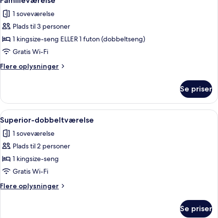
Familieværelse
alle
1 soveværelse
billeder
Plads til 3 personer
af
Familieværelse
1 kingsize-seng ELLER 1 futon (dobbeltseng)
Gratis Wi-Fi
Flere
Flere oplysninger
oplysninger
om
Se priser
Familieværelse
Indlæs
Superior-dobbeltværelse | Strygejern/
3
Superior-dobbeltværelse
alle
1 soveværelse
billeder
Plads til 2 personer
af
Superior-
1 kingsize-seng
dobbeltværelse
Gratis Wi-Fi
Flere
Flere oplysninger
oplysninger
om
Se priser
Superior-