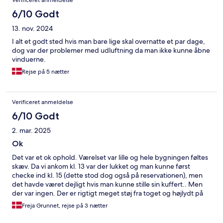
Verificeret anmeldelse
6/10 Godt
13. nov. 2024
I alt et godt sted hvis man bare lige skal overnatte et par dage,
dog var der problemer med udluftning da man ikke kunne åbne
vinduerne.
Rejse på 5 nætter
Verificeret anmeldelse
6/10 Godt
2. mar. 2025
Ok
Det var et ok ophold. Værelset var lille og hele bygningen føltes
skæv. Da vi ankom kl. 13 var der lukket og man kunne først
checke ind kl. 15 (dette stod dog også på reservationen), men
det havde været dejligt hvis man kunne stille sin kuffert.. Men
der var ingen. Der er rigtigt meget støj fra toget og højlydt på
gangene.
Freja Grunnet, rejse på 3 nætter