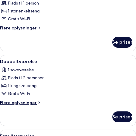
Plads til 1 person
af
Enkeltværelse
1 stor enkeltseng
Gratis Wi-Fi
Flere
Flere oplysninger
oplysninger
om
Se priser
Enkeltværelse
Indlæs
Et hotelværelse med sengegavl i træ, 
4
Dobbeltværelse
alle
1 soveværelse
billeder
Plads til 2 personer
af
Dobbeltværelse
1 kingsize-seng
Gratis Wi-Fi
Flere
Flere oplysninger
oplysninger
om
Se priser
Dobbeltværelse
Indlæs
Et soveværelse med en seng, et natbo
6