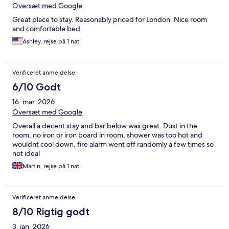
Oversæt med Google
Great place to stay. Reasonably priced for London. Nice room
and comfortable bed.
Ashley, rejse på 1 nat
Verificeret anmeldelse
6/10 Godt
16. mar. 2026
Oversæt med Google
Overall a decent stay and bar below was great. Dust in the
room, no iron or iron board in room, shower was too hot and
wouldnt cool down, fire alarm went off randomly a few times so
not ideal
Martin, rejse på 1 nat
Verificeret anmeldelse
8/10 Rigtig godt
3. jan. 2026