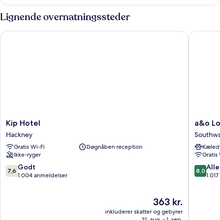
dobbeltværelse
Lignende overnatningssteder
Kip Hotel
a&o Lond
Kip
a&o
Kip Hotel
a&o Lo
Hotel
London
Hackney
Southw
Hackney
Docklan
Gratis Wi-Fi
Døgnåben reception
Kæledy
Riversid
Ikke-ryger
Gratis
Southwa
7.6
8.0
Godt
Alle
7,6
8,0
ud
ud
1.004 anmeldelser
1.01
af
af
10,
10,
Prisen
363 kr.
Godt,
Alletider
er
1.004
1.017
inkluderer skatter og gebyrer
363 kr.
anmeldelser
anmelde
31. aug. - 1. sep.