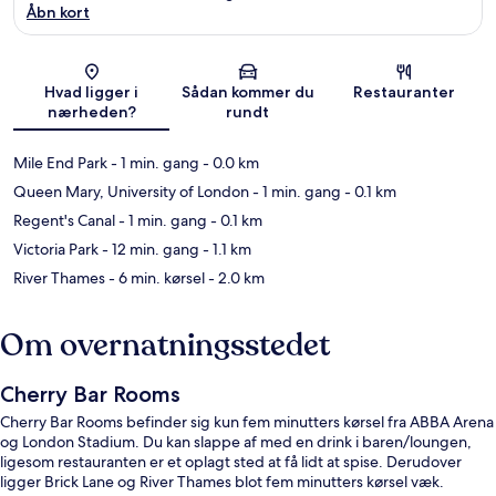
Åbn kort
Kort
Hvad ligger i
Sådan kommer du
Restauranter
nærheden?
rundt
Mile End Park
- 1 min. gang
- 0.0 km
Queen Mary, University of London
- 1 min. gang
- 0.1 km
Regent's Canal
- 1 min. gang
- 0.1 km
Victoria Park
- 12 min. gang
- 1.1 km
River Thames
- 6 min. kørsel
- 2.0 km
Om overnatningsstedet
Cherry Bar Rooms
Cherry Bar Rooms befinder sig kun fem minutters kørsel fra ABBA Arena
og London Stadium. Du kan slappe af med en drink i baren/loungen,
ligesom restauranten er et oplagt sted at få lidt at spise. Derudover
ligger Brick Lane og River Thames blot fem minutters kørsel væk.