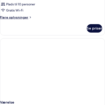
Plads til 10 personer
Gratis Wi-Fi
Flere
Flere oplysninger
oplysninger
om
Se priser
Værelse
Værelse