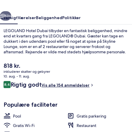
rige
Næste
53+
Oversigt
Værelser
Beliggenhed
Politikker
LEGOLAND Hotel Dubai tilbyder en fantastisk beliggenhed, mindre
end et kvarters gang fra LEGOLAND® Dubai. Gæster kan tage en
dukkert i den udendørs pool eller få noget at spise på Skyline
Lounge, som er en af 2 restauranter og serverer frokost og
aftensmad. Rejsende er vilde med stedets hjælpsomme personale.
Den
818 kr.
nuværende
inkluderer skatter og gebyrer
pris
10. aug. - 11. aug.
Udendørs pool
er
Anmeldelser
Rigtig godt
8,4
Vis alle 154 anmeldelser
818 kr.
8,4 ud af 10.
Populære faciliteter
Pool
Gratis parkering
Gratis Wi-Fi
Restaurant