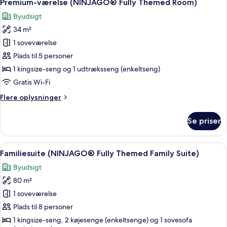
3
Themed
Premium-værelse (NINJAGO® Fully Themed Room)
alle
Room)
Byudsigt
billeder
34 m²
af
Premium-
1 soveværelse
værelse
Plads til 5 personer
(NINJAGO®
1 kingsize-seng og 1 udtræksseng (enkeltseng)
Fully
Gratis Wi-Fi
Themed
Flere
Flere oplysninger
Room)
oplysninger
om
Se priser
Premium-
værelse
(NINJAGO®
Indlæs
Et hotelværelse med en seng, et skriv
4
Fully
Familiesuite (NINJAGO® Fully Themed Family Suite)
alle
Themed
Byudsigt
Room)
billeder
80 m²
af
Familiesuite
1 soveværelse
(NINJAGO®
Plads til 8 personer
Fully
1 kingsize-seng, 2 køjesenge (enkeltsenge) og 1 sovesofa