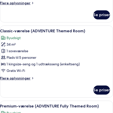
Suite)
Flere
Flere oplysninger
oplysninger
om
Se priser
Familiesuite
(PIRATES
Fully
Indlæs
Et hotelværelse med en seng med et 
3
Themed
Classic-værelse (ADVENTURE Themed Room)
alle
Family
Byudsigt
Suite)
billeder
34 m²
af
Classic-
1 soveværelse
værelse
Plads til 5 personer
(ADVENTURE
1 kingsize-seng og 1 udtræksseng (enkeltseng)
Themed
Gratis Wi-Fi
Room)
Flere
Flere oplysninger
oplysninger
om
Se priser
Classic-
værelse
(ADVENTURE
Indlæs
Et tematisk indrettet hotelværelse med
3
Themed
Premium-værelse (ADVENTURE Fully Themed Room)
alle
Room)