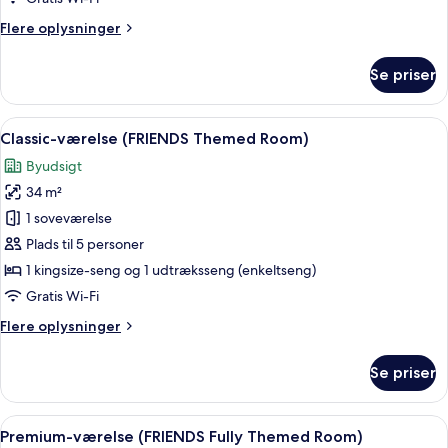
Suite)
Flere
Flere oplysninger
oplysninger
om
Se priser
Familiesuite
(ADVENTURE
Fully
Indlæs
Et værelse med en seng, et skrivebord 
3
Themed
Classic-værelse (FRIENDS Themed Room)
alle
Family
Byudsigt
Suite)
billeder
34 m²
af
Classic-
1 soveværelse
værelse
Plads til 5 personer
(FRIENDS
1 kingsize-seng og 1 udtræksseng (enkeltseng)
Themed
Gratis Wi-Fi
Room)
Flere
Flere oplysninger
oplysninger
om
Se priser
Classic-
værelse
(FRIENDS
Indlæs
Et børneværelse med en seng, et skriv
3
Themed
Premium-værelse (FRIENDS Fully Themed Room)