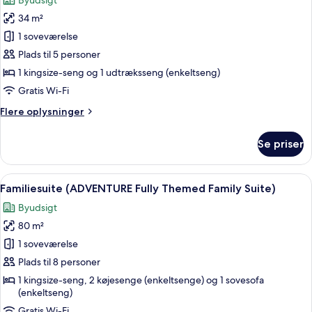
Byudsigt
billeder
34 m²
af
Premium-
1 soveværelse
værelse
Plads til 5 personer
(ADVENTURE
1 kingsize-seng og 1 udtræksseng (enkeltseng)
Fully
Gratis Wi-Fi
Themed
Flere
Flere oplysninger
Room)
oplysninger
om
Se priser
Premium-
værelse
(ADVENTURE
Indlæs
Et hotelværelse med en seng, et skriv
4
Fully
Familiesuite (ADVENTURE Fully Themed Family Suite)
alle
Themed
Byudsigt
Room)
billeder
80 m²
af
Familiesuite
1 soveværelse
(ADVENTURE
Plads til 8 personer
Fully
1 kingsize-seng, 2 køjesenge (enkeltsenge) og 1 sovesofa
Themed
(enkeltseng)
Family
Gratis Wi-Fi