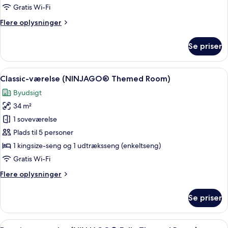
Family
Gratis Wi-Fi
Suite)
Flere
Flere oplysninger
oplysninger
om
Se priser
Familiesuite
(FRIENDS
Fully
Indlæs
Et hotelværelse med en seng, et skriv
3
Themed
Classic-værelse (NINJAGO® Themed Room)
alle
Family
Byudsigt
Suite)
billeder
34 m²
af
Classic-
1 soveværelse
værelse
Plads til 5 personer
(NINJAGO®
1 kingsize-seng og 1 udtræksseng (enkeltseng)
Themed
Gratis Wi-Fi
Room)
Flere
Flere oplysninger
oplysninger
om
Se priser
Classic-
værelse
(NINJAGO®
Indlæs
Et hotelværelse med en seng, et skriv