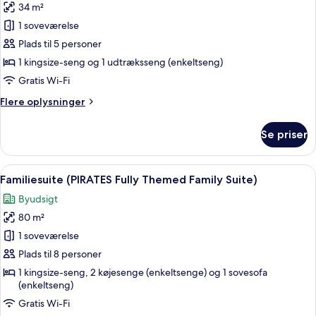
Room
34 m²
af
Treasure
Premium-
1 soveværelse
Hunt
værelse
and
Plads til 5 personer
Kids
(PIRATES
1 kingsize-seng og 1 udtræksseng (enkeltseng)
Activities
Fully
Gratis Wi-Fi
Themed
Flere
Flere oplysninger
Room)
oplysninger
om
Se priser
Premium-
værelse
(PIRATES
Indlæs
Et værelse med en seng dækket af et 
4
Fully
Familiesuite (PIRATES Fully Themed Family Suite)
alle
Themed
Byudsigt
Room)
billeder
80 m²
af
Familiesuite
1 soveværelse
(PIRATES
Plads til 8 personer
Fully
1 kingsize-seng, 2 køjesenge (enkeltsenge) og 1 sovesofa
Themed
(enkeltseng)
Family
Gratis Wi-Fi