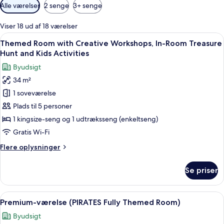
Tilgængelige
Alle værelser
2 senge
3+ senge
filtre
for
Viser 18 ud af 18 værelser
værelser
Indlæs
Et værelse med en seng, dækket af et
4
Themed Room with Creative Workshops, In-Room Treasure
alle
Hunt and Kids Activities
billeder
Byudsigt
af
34 m²
Themed
1 soveværelse
Room
with
Plads til 5 personer
Creative
1 kingsize-seng og 1 udtræksseng (enkeltseng)
Workshops,
Gratis Wi-Fi
In-
Flere
Flere oplysninger
Room
oplysninger
Treasure
om
Se priser
Themed
Hunt
Room
and
with
Indlæs
Et piratværelse med seng, trævæg, dør
Kids
3
Creative
Premium-værelse (PIRATES Fully Themed Room)
alle
Activities
Workshops,
Byudsigt
In-
billeder