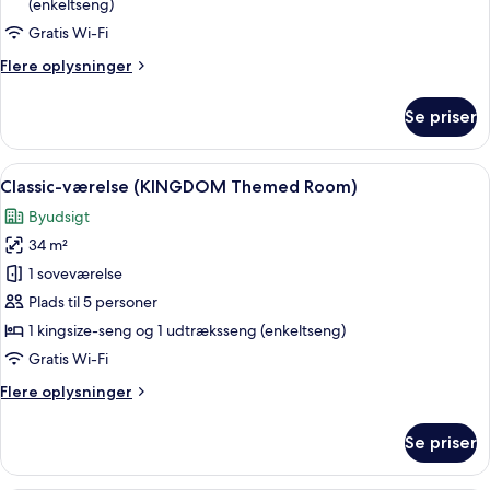
Themed
(enkeltseng)
Family
Gratis Wi-Fi
Suite)
Flere
Flere oplysninger
oplysninger
om
Se priser
Familiesuite
(NINJAGO®
Fully
Indlæs
Et hotelværelse med en seng med et 
3
Themed
Classic-værelse (KINGDOM Themed Room)
alle
Family
Byudsigt
Suite)
billeder
34 m²
af
Classic-
1 soveværelse
værelse
Plads til 5 personer
(KINGDOM
1 kingsize-seng og 1 udtræksseng (enkeltseng)
Themed
Gratis Wi-Fi
Room)
Flere
Flere oplysninger
oplysninger
om
Se priser
Classic-
værelse
(KINGDOM