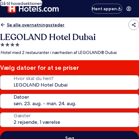
Gå til hovedsektionen
Hent appen
Se alle overnatningssteder
LEGOLAND Hotel Dubai
4.0-
stjernet
Hotel med 2 restauranter i nærheden af LEGOLAND® Dubai
overnatningssted
Vælg datoer for at se priser
Hvor skal du hen?
Datoer
Gæster
Søg