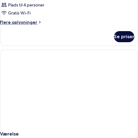
Plads til 4 personer
Gratis Wi-Fi
Flere
Flere oplysninger
oplysninger
om
Se priser
Værelse
Værelse