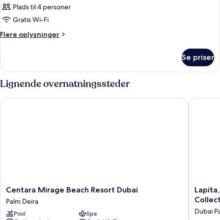
Plads til 4 personer
Gratis Wi-Fi
Flere
Flere oplysninger
oplysninger
om
Se priser
Værelse
Lignende overnatningssteder
Centara Mirage Beach Resort Dubai
Lapita, 
Centara
Lapita,
Centara Mirage Beach Resort Dubai
Lapita
Mirage
Dubai
Collec
Palm Deira
Beach
Parks
Dubai Pa
Pool
Spa
Resort
and