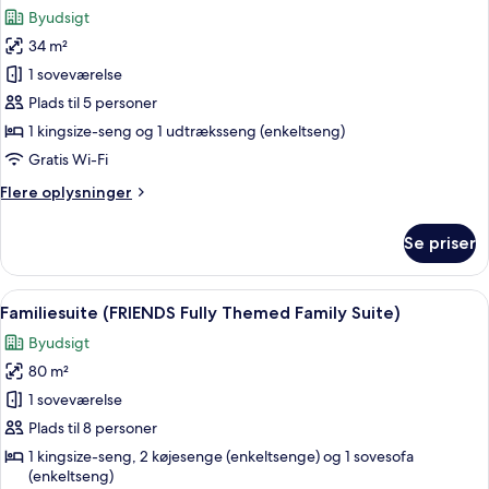
alle
Room)
Byudsigt
billeder
34 m²
af
Premium-
1 soveværelse
værelse
Plads til 5 personer
(FRIENDS
1 kingsize-seng og 1 udtræksseng (enkeltseng)
Fully
Gratis Wi-Fi
Themed
Flere
Flere oplysninger
Room)
oplysninger
om
Se priser
Premium-
værelse
(FRIENDS
Indlæs
Et hotelværelse med en seng, et skriv
4
Fully
Familiesuite (FRIENDS Fully Themed Family Suite)
alle
Themed
Byudsigt
Room)
billeder
80 m²
af
Familiesuite
1 soveværelse
(FRIENDS
Plads til 8 personer
Fully
1 kingsize-seng, 2 køjesenge (enkeltsenge) og 1 sovesofa
Themed
(enkeltseng)