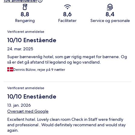
154 anmeldelser
8,8
8,6
8,4
Rengøring
Faciliteter
Service og personale
Anmeldelser
Verificeret anmeldelse
10/10 Enestående
24. mar. 2025
Super børnevenlig hotel, som gør rigtig meget for børnene. Og
så er det gå afstand til legoland og lego vandland.
Dennis Bülow, rejse på 9 nætter
Verificeret anmeldelse
10/10 Enestående
13. jan. 2026
Oversæt med Google
Excellent hotel. Lovely clean room Check in Staff were friendly
and professional . Would definitely recommend and would stay
again.