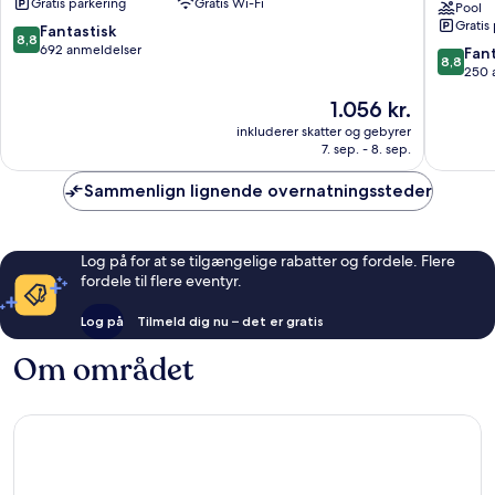
Gratis parkering
Gratis Wi-Fi
Dubai
Resorts,
Pool
Gratis
Palm
Autogra
8.8
Fantastisk
8,8
Deira
Collecti
ud
692 anmeldelser
8.8
Fant
8,8
Dubai
af
ud
250 
Parks
10,
af
Prisen
1.056 kr.
and
Fantastisk,
10,
er
Resorts
692
Fantasti
inkluderer skatter og gebyrer
1.056 kr.
anmeldelser
7. sep. - 8. sep.
250
anmelde
Sammenlign lignende overnatningssteder
Log på for at se tilgængelige rabatter og fordele. Flere
fordele til flere eventyr.
Log på
Tilmeld dig nu – det er gratis
Om området