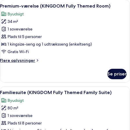
Indlæs
Et værelse med en seng, et natbord, en
3
Themed
Premium-værelse (KINGDOM Fully Themed Room)
alle
Room)
Byudsigt
billeder
34 m²
af
Premium-
1 soveværelse
værelse
Plads til 5 personer
(KINGDOM
1 kingsize-seng og 1 udtræksseng (enkeltseng)
Fully
Gratis Wi-Fi
Themed
Flere
Flere oplysninger
Room)
oplysninger
om
Se priser
Premium-
værelse
(KINGDOM
Indlæs
Et hotelværelse med stenvæg, røde og
4
Fully
Familiesuite (KINGDOM Fully Themed Family Suite)
alle
Themed
Byudsigt
Room)
billeder
80 m²
af
Familiesuite
1 soveværelse
(KINGDOM
Plads til 8 personer
Fully