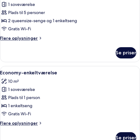
Familieværelse
1 soveværelse
Plads til 5 personer
2 queensize-senge og 1 enkeltseng
Gratis Wi-Fi
Flere
Flere oplysninger
oplysninger
om
Se priser
Familieværelse
Indlæs
Et hotelværelse med en seng, et fjer
4
Economy-enkeltværelse
alle
10 m²
billeder
1 soveværelse
af
Economy-
Plads til 1 person
enkeltværelse
1 enkeltseng
Gratis Wi-Fi
Flere
Flere oplysninger
oplysninger
om
Se priser
Economy-