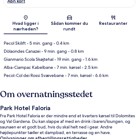
Åbn kort
Kort
Hvad ligger i
Sådan kommer du
Restauranter
nærheden?
rundt
Pecol Skilift
- 5 min. gang
- 0.4 km
Dòlaondes Canazei
- 9 min. gang
- 0.8 km
Gianmario Scola Skøjtehal
- 19 min. gang
- 1.6 km
Alba-Ciampac Kabelbane
- 7 min. kørsel
- 2.5 km
Pecol-Col dei Rossi Svævebane
- 7 min. kørsel
- 6.6 km
Om overnatningsstedet
Park Hotel Faloria
Fra Park Hotel Faloria er der mindre end et kvarters kørsel til Dolomites
og Val Gardena. Du kan slappe af med en drink i baren/loungen, og
saunaen er et godt bud, hvis du skal helt ned i gear. Andre
højdepunkter tæller et dampbad, en terrasse og en have.
Oplysninger om afbestillingsrettigheder