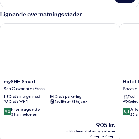
enkeltværelse
Lignende overnatningssteder
mySHH Smart
Hotel Tr
mySHH
Hotel
mySHH Smart
Hotel 
Smart
Trento
San Giovanni di Fassa
Pozza di
San
Pozza
Gratis morgenmad
Gratis parkering
Pool
Giovanni
di
Gratis Wi-Fi
Faciliteter til tøjvask
Kæledy
di
Fassa
Fassa
9.0
8.4
Fremragende
Alle
9,0
8,4
ud
ud
39 anmeldelser
23 a
af
af
Prisen
905 kr.
10,
10,
er
Fremragende,
Alletider
inkluderer skatter og gebyrer
905 kr.
6. sep. - 7. sep.
39
23