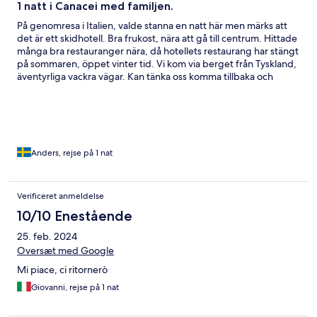
1 natt i Canacei med familjen.
På genomresa i Italien, valde stanna en natt här men märks att
det är ett skidhotell. Bra frukost, nära att gå till centrum. Hittade
många bra restauranger nära, då hotellets restaurang har stängt
på sommaren, öppet vinter tid. Vi kom via berget från Tyskland,
äventyrliga vackra vägar. Kan tänka oss komma tillbaka och
snålande hyra cyklar i området.
Anders, rejse på 1 nat
Verificeret anmeldelse
10/10 Enestående
25. feb. 2024
Oversæt med Google
Mi piace, ci ritornerò
Giovanni, rejse på 1 nat