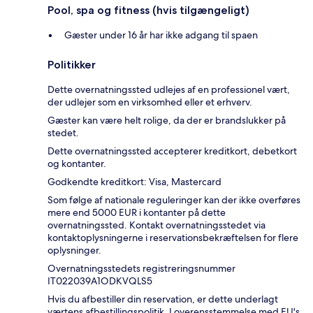
Pool, spa og fitness (hvis tilgængeligt)
Gæster under 16 år har ikke adgang til spaen
Politikker
Dette overnatningssted udlejes af en professionel vært,
der udlejer som en virksomhed eller et erhverv.
Gæster kan være helt rolige, da der er brandslukker på
stedet.
Dette overnatningssted accepterer kreditkort, debetkort
og kontanter.
Godkendte kreditkort: Visa, Mastercard
Som følge af nationale reguleringer kan der ikke overføres
mere end 5000 EUR i kontanter på dette
overnatningssted. Kontakt overnatningsstedet via
kontaktoplysningerne i reservationsbekræftelsen for flere
oplysninger.
Overnatningsstedets registreringsnummer
IT022039A1ODKVQLS5
Hvis du afbestiller din reservation, er dette underlagt
værtens afbestillingspolitik. I overensstemmelse med EU's