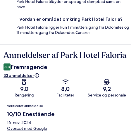
Park Hotel Faloria tilbyder en spa og et dampbad samt en
have.
Hvordan er området omkring Park Hotel Faloria?
Park Hotel Faloria ligger kun 1 minutters gang fra Dolomites og
11 minutters gang fra Dòlaondes Canazei.
Anmeldelser af Park Hotel Faloria
Anmeldelser
Fremragende
8,8
33 anmeldelser
9,0
8,0
9,2
Rengøring
Faciliteter
Service og personale
Anmeldelser
Verificeret anmeldelse
10/10 Enestående
16. nov. 2024
Oversæt med Google