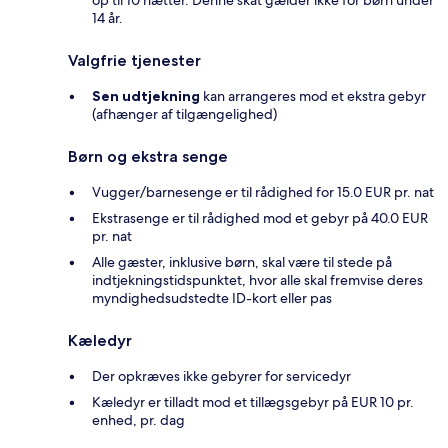
op til 10 nætter. Denne skat gælder ikke for børn under
14 år.
Valgfrie tjenester
Sen udtjekning
kan arrangeres mod et ekstra gebyr
(afhænger af tilgængelighed)
Børn og ekstra senge
Vugger/barnesenge er til rådighed for 15.0 EUR pr. nat
Ekstrasenge er til rådighed mod et gebyr på 40.0 EUR
pr. nat
Alle gæster, inklusive børn, skal være til stede på
indtjekningstidspunktet, hvor alle skal fremvise deres
myndighedsudstedte ID-kort eller pas
Kæledyr
Der opkræves ikke gebyrer for servicedyr
Kæledyr er tilladt mod et tillægsgebyr på EUR 10 pr.
enhed, pr. dag