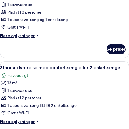
Værelse
1 soveværelse
til
Plads til 3 personer
3
1 queensize-seng og 1 enkeltseng
personer
Gratis Wi-Fi
Flere
Flere oplysninger
oplysninger
om
Se priser
Værelse
til
3
Indlæs
Et hotelværelse med en seng, fjernsyn,
5
personer
Standardværelse med dobbeltseng eller 2 enkeltsenge
alle
Haveudsigt
billeder
13 m²
af
Standardværelse
1 soveværelse
med
Plads til 2 personer
dobbeltseng
1 queensize-seng ELLER 2 enkeltsenge
eller
Gratis Wi-Fi
2
Flere
Flere oplysninger
enkeltsenge
oplysninger