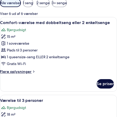
Tilgængelige
Alle værelser
1 seng
2 senge
3+ senge
filtre
for
Viser 6 ud af 6 værelser
værelser
Indlæs
Et soveværelse med en dobbeltseng, e
6
Comfort-værelse med dobbeltseng eller 2 enkeltsenge
alle
Bjergudsigt
billeder
15 m²
af
Comfort-
1 soveværelse
værelse
Plads til 3 personer
med
1 queensize-seng ELLER 2 enkeltsenge
dobbeltseng
Gratis Wi-Fi
eller
Flere
Flere oplysninger
2
oplysninger
enkeltsenge
om
Se priser
Comfort-
værelse
med
Indlæs
Et soveværelse med træloft, seng med 
6
dobbeltseng
Værelse til 3 personer
alle
eller
Bjergudsigt
2
billeder
enkeltsenge
18 m²
af