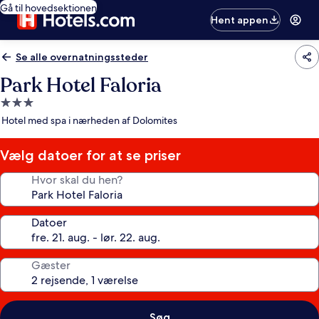
Gå til hovedsektionen
Hent appen
Se alle overnatningssteder
Park Hotel Faloria
3.0-
stjernet
Hotel med spa i nærheden af Dolomites
overnatningssted
Vælg datoer for at se priser
Hvor skal du hen?
Datoer
Gæster
Søg