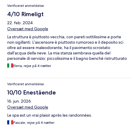
Verificeret anmeldelse
4/10 Rimeligt
22. feb. 2024
Oversæt med Google
La struttura è piuttosto vecchia, con pareti sottilissime e porte
non sigillanti. L’ascensore è piuttosto rumoroso e il deposito sci
oltre ad essere maleodorante, ha il pavimento scrostato
dall’acqua della neve. La mia stanza sembrava quella del
personale di servizio: piccolissima e il bagno benché ristrutturato
non ha il bidè. Il materasso poi era sfondato al centro. Si salva il
Elena, rejse på 4 nætter
centro benessere abbastanza grande e ristrutturato da non
molto ed anche la colazione abbastanza ricca.
Verificeret anmeldelse
10/10 Enestående
16. jun. 2026
Oversæt med Google
Le spa est un vrai plaisir après les randonnées.
Pascale, rejse på 4 nætter