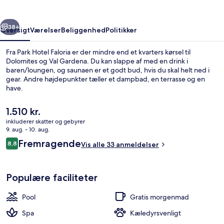
rige
Næste
38+
Oversigt
Værelser
Beliggenhed
Politikker
Fra Park Hotel Faloria er der mindre end et kvarters kørsel til
Dolomites og Val Gardena. Du kan slappe af med en drink i
baren/loungen, og saunaen er et godt bud, hvis du skal helt ned i
gear. Andre højdepunkter tæller et dampbad, en terrasse og en
have.
Den
1.510 kr.
nuværende
inkluderer skatter og gebyrer
pris
9. aug. - 10. aug.
Bjergudsigt
er
Anmeldelser
Fremragende
8,8
Vis alle 33 anmeldelser
1.510 kr.
8,8 ud af 10.
Populære faciliteter
Pool
Gratis morgenmad
Spa
Kæledyrsvenligt