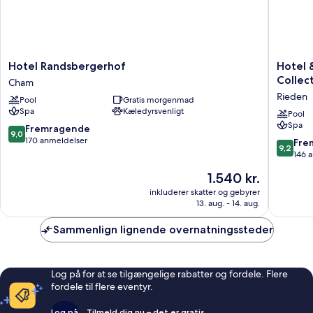
Hotel
Hotel
Hotel Randsbergerhof
Hotel 
Randsbergerhof
&
Collec
Cham
Cham
Spa
Rieden
Pool
Gratis morgenmad
Gut
Spa
Kæledyrsvenligt
Mathesh
Pool
Spa
BW
9.0
Fremragende
9,0
Signatu
ud
170 anmeldelser
9.2
Fre
9,2
Collecti
af
ud
146 
Rieden
10,
af
Prisen
1.540 kr.
Fremragende,
10,
er
170
Fremrag
inkluderer skatter og gebyrer
1.540 kr.
anmeldelser
13. aug. - 14. aug.
146
anmelde
Sammenlign lignende overnatningssteder
Log på for at se tilgængelige rabatter og fordele. Flere
fordele til flere eventyr.
Log på
Tilmeld dig nu – det er gratis