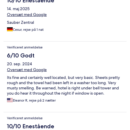
10/10 Enestående
14. maj 2025
Oversæt med Google
Sauber Zentral
Cesur, rejse på 1 nat
Verificeret anmeldelse
6/10 Godt
20. sep. 2024
Oversæt med Google
Its fine and certainly well located, but very basic. Sheets pretty
rough and the towel had been left in a washer too long. Very
musty smelling. Be warned, hotel is right under bell tower and
you do hear it throughout the night if window is open.
Eleanor R, rejse på 2 nætter
Verificeret anmeldelse
10/10 Enestående