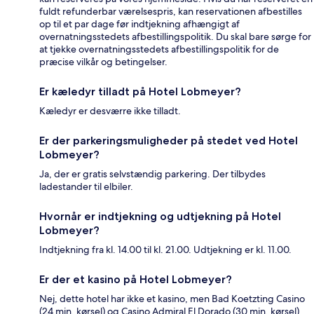
fuldt refunderbar værelsespris, kan reservationen afbestilles
op til et par dage før indtjekning afhængigt af
overnatningsstedets afbestillingspolitik. Du skal bare sørge for
at tjekke overnatningsstedets afbestillingspolitik for de
præcise vilkår og betingelser.
Er kæledyr tilladt på Hotel Lobmeyer?
Kæledyr er desværre ikke tilladt.
Er der parkeringsmuligheder på stedet ved Hotel
Lobmeyer?
Ja, der er gratis selvstændig parkering. Der tilbydes
ladestander til elbiler.
Hvornår er indtjekning og udtjekning på Hotel
Lobmeyer?
Indtjekning fra kl. 14.00 til kl. 21.00. Udtjekning er kl. 11.00.
Er der et kasino på Hotel Lobmeyer?
Nej, dette hotel har ikke et kasino, men Bad Koetzting Casino
(24 min. kørsel) og Casino Admiral El Dorado (30 min. kørsel)