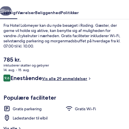
rige
Næste
29+
Oversigt
Værelser
Beliggenhed
Politikker
Fra Hotel Lobmeyer kan du nyde besøget i Roding. Gæster, der
gerne vil holde sig aktive, kan benytte sig af muligheden for
vandre-/cykelruter i nærheden. Gratis faciliteter inkluderer Wi-Fi,
selvstændig parkering og morgenmadsbuffet på hverdage fra kl.
07.00 til kl. 10.00.
Den
785 kr.
nuværende
inkluderer skatter og gebyrer
pris
14. aug. - 15. aug.
Gratis morgenmadsbuffet hver dag
er
Anmeldelser
Enestående
9,6
Vis alle 29 anmeldelser
785 kr.
9,6 ud af 10.
Populære faciliteter
Gratis parkering
Gratis Wi-Fi
Ladestander til elbil
Vis alle