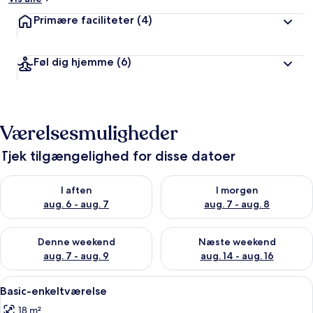
Primære faciliteter
(4)
Føl dig hjemme
(6)
Værelsesmuligheder
Tjek tilgængelighed for disse datoer
Tjek tilgængelighed for i aften aug. 6 - aug. 7
Tjek tilgængelighed for i morg
I aften
I morgen
aug. 6 - aug. 7
aug. 7 - aug. 8
Tjek tilgængelighed for denne weekend aug. 7 - aug. 9
Tjek tilgængelighed for næste
Denne weekend
Næste weekend
aug. 7 - aug. 9
aug. 14 - aug. 16
Indlæs
En enkeltseng med trægavl, et natbo
3
Basic-enkeltværelse
alle
18 m²