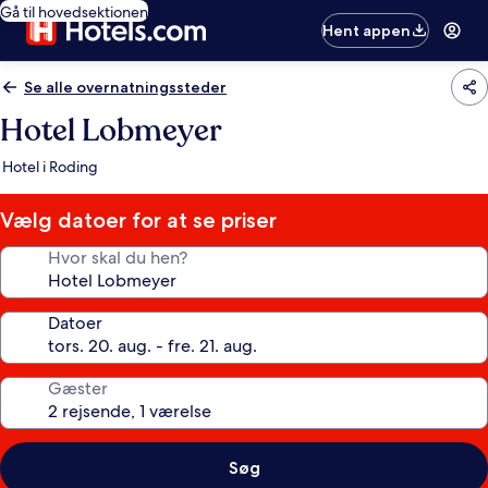
Gå til hovedsektionen
Hent appen
Se alle overnatningssteder
Hotel Lobmeyer
Hotel i Roding
Vælg datoer for at se priser
Hvor skal du hen?
Datoer
Gæster
Søg