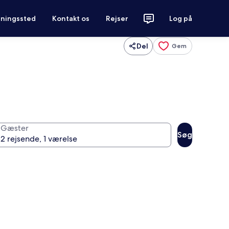
tningssted
Kontakt os
Rejser
Log på
Del
Gem
Gæster
Søg