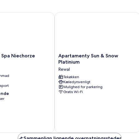
pa Niechorze
Apartamenty Sun & Snow Platinium
Apartamenty
Spa Niechorze
Apartamenty Sun & Snow
Sun
Platinium
&
Rewal
Snow
enmad
Platinium
Tekøkken
Kæledyrsvenligt
Rewal
nsport
Mulighed for parkering
Gratis Wi-Fi
ende
ser
,
Sammenlign lignende overnatningssteder