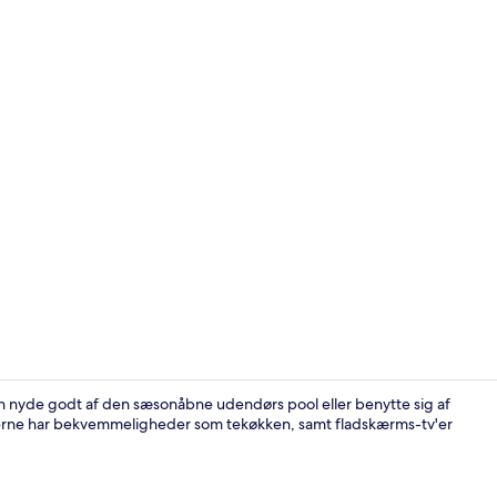
Terrasse/gå
 nyde godt af den sæsonåbne udendørs pool eller benytte sig af
derne har bekvemmeligheder som tekøkken, samt fladskærms-tv'er
Terrasse/gå