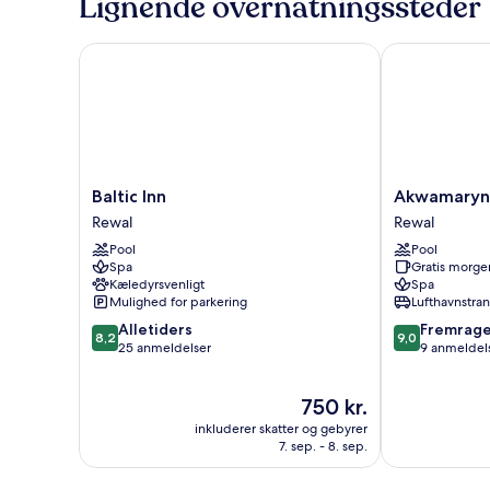
Lignende overnatningssteder
Baltic Inn
Akwamaryn S
Baltic
Akwamaryn
Baltic Inn
Akwamaryn 
Inn
Spa
Rewal
Rewal
Rewal
Niechorze
Pool
Pool
Rewal
Spa
Gratis morg
Kæledyrsvenligt
Spa
Mulighed for parkering
Lufthavnstra
8.2
9.0
Alletiders
Fremrag
8,2
9,0
ud
ud
25 anmeldelser
9 anmeldel
af
af
10,
10,
Prisen
750 kr.
Alletiders,
Fremragende
er
25
9
inkluderer skatter og gebyrer
750 kr.
anmeldelser
anmeldelser
7. sep. - 8. sep.