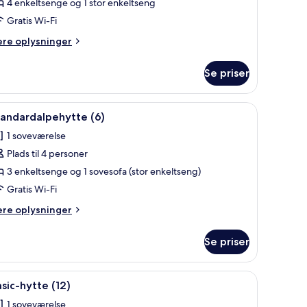
assic-
4 enkeltsenge og 1 stor enkeltseng
lpehytte
Gratis Wi-Fi
)
ere
ere oplysninger
lysninger
m
Se priser
assic-
pehytte
)
rdækket veranda og en lille have.
ndlæs
En overdækket terrasse med et træbord, hvide
4
tandardalpehytte (6)
le
1 soveværelse
illeder
Plads til 4 personer
f
tandardalpehytte
3 enkeltsenge og 1 sovesofa (stor enkeltseng)
)
Gratis Wi-Fi
ere
ere oplysninger
lysninger
m
Se priser
andardalpehytte
sser foran og blomsterflet på verandaen.
ndlæs
En række hytter med hvide blomsterkasser fo
2
sic-hytte (12)
le
1 soveværelse