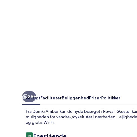
28+
Oversigt
Faciliteter
Beliggenhed
Priser
Politikker
Fra Domki Amber kan du nyde besøget i Rewal. Gæster kan
muligheden for vandre-/cykelruter i nærheden. Lejlighe
og gratis Wi-Fi.
Anmeldelser
Enestående
10