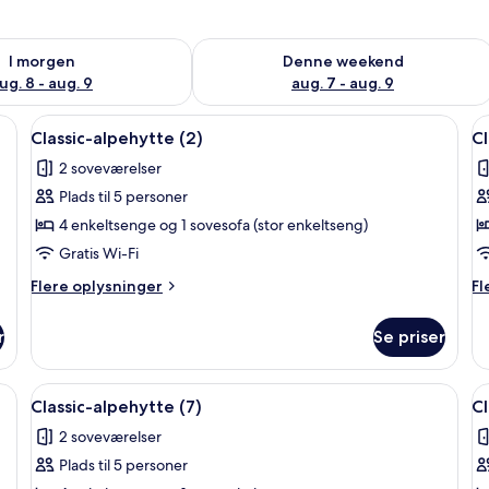
lighed for i morgen aug. 8 - aug. 9
Tjek tilgængelighed for denne weeken
I morgen
Denne weekend
ug. 8 - aug. 9
aug. 7 - aug. 9
 en overdækket veranda og en lille have.
Indlæs
Et etage-lav motel med en overdækket
I
4
Classic-alpehytte (2)
Cl
alle
al
2 soveværelser
billeder
b
Plads til 5 personer
af
a
Classic-
Cl
4 enkeltsenge og 1 sovesofa (stor enkeltseng)
alpehytte
a
Gratis Wi-Fi
(2)
(3
Flere
Fl
Flere oplysninger
Fl
oplysninger
op
om
o
r
Se priser
Classic-
Cl
alpehytte
al
(2)
(3)
asse, en skydedør der fører ind til et rum, og udsigt til et skovområde.
Indlæs
En træterrasse med et bord og stole, s
I
4
Classic-alpehytte (7)
Cl
alle
al
2 soveværelser
billeder
b
Plads til 5 personer
af
a