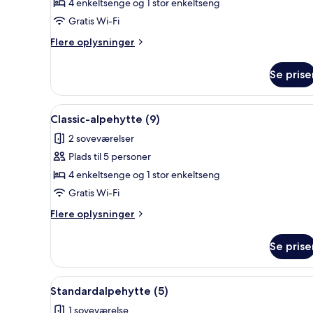
Classic-
4 enkeltsenge og 1 stor enkeltseng
alpehytte
Gratis Wi-Fi
(4)
Flere
Flere oplysninger
oplysninger
om
Se prise
Classic-
alpehytte
(4)
Indlæs
En træterrasse med en blomsterk
4
Classic-alpehytte (9)
alle
2 soveværelser
billeder
Plads til 5 personer
af
Classic-
4 enkeltsenge og 1 stor enkeltseng
alpehytte
Gratis Wi-Fi
(9)
Flere
Flere oplysninger
oplysninger
om
Se prise
Classic-
alpehytte
(9)
Indlæs
En overdækket terrasse med et
4
Standardalpehytte (5)
alle
1 soveværelse