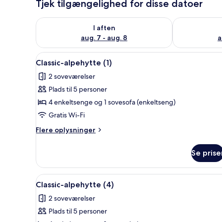
Tjek tilgængelighed for disse datoer
Tjek tilgængelighed for i aften aug. 7 - aug. 8
Tjek tilgænge
I aften
aug. 7 - aug. 8
a
Indlæs
En lille, etetages bygning med
4
Classic-alpehytte (1)
alle
2 soveværelser
billeder
Plads til 5 personer
af
Classic-
4 enkeltsenge og 1 sovesofa (enkeltseng)
alpehytte
Gratis Wi-Fi
(1)
Flere
Flere oplysninger
oplysninger
om
Se prise
Classic-
alpehytte
(1)
Indlæs
En træterrasse med en blomsterk
4
Classic-alpehytte (4)
alle
2 soveværelser
billeder
Plads til 5 personer
af