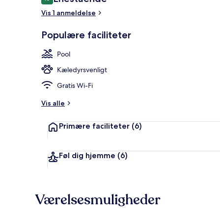
10 ud af 10.
Vis 1 anmeldelse
Populære faciliteter
Luftfoto
Pool
Kæledyrsvenligt
Gratis Wi-Fi
Vis alle
Primære faciliteter
(6)
Føl dig hjemme
(6)
Værelsesmuligheder