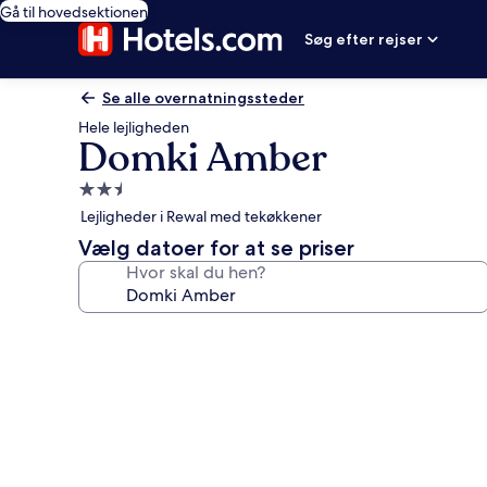
Gå til hovedsektionen
Søg efter rejser
Se alle overnatningssteder
Hele lejligheden
Domki Amber
2.5-
stjernet
Lejligheder i Rewal med tekøkkener
overnatningssted
Vælg datoer for at se priser
Hvor skal du hen?
Billedgalleri
for
Domki
Amber