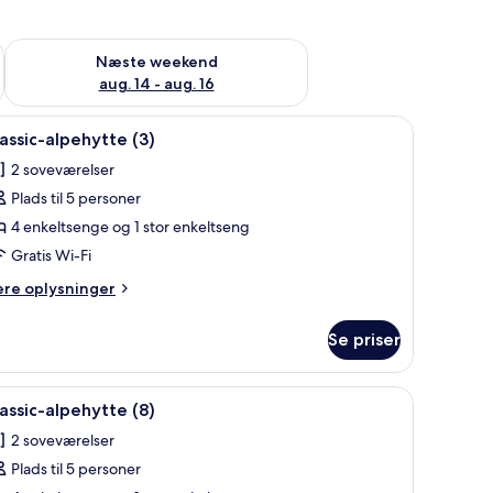
d aug. 7 - aug. 9
Tjek tilgængelighed for næste weekend aug. 14 - aug. 16
Næste weekend
aug. 14 - aug. 16
 veranda, flere vinduer og plantekasser.
ndlæs
En lille, etetages bygning med en overdækket 
4
assic-alpehytte (3)
le
2 soveværelser
illeder
Plads til 5 personer
f
assic-
4 enkeltsenge og 1 stor enkeltseng
lpehytte
Gratis Wi-Fi
)
ere
ere oplysninger
lysninger
m
Se priser
assic-
pehytte
tore skydedøre og udsigt til grøn natur.
ndlæs
Et etage-lav motel med en overdækket veranda
4
assic-alpehytte (8)
le
2 soveværelser
illeder
Plads til 5 personer
f