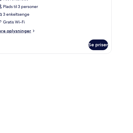
illeder
Plads til 3 personer
f
asic-
3 enkeltsenge
ytte
Gratis Wi-Fi
2)
ere
ere oplysninger
lysninger
m
Se priser
sic-
tte
)
sser foran og blomsterflet på verandaen.