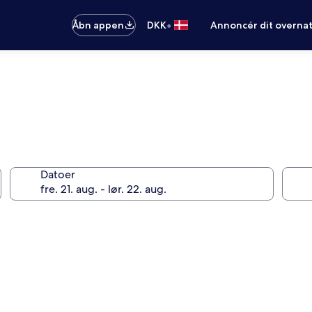
•
Åbn appen
DKK
Annoncér dit overna
Datoer