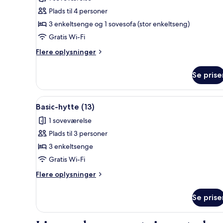
billeder
Plads til 4 personer
af
Standardalpehytte
3 enkeltsenge og 1 sovesofa (stor enkeltseng)
(5)
Gratis Wi-Fi
Flere
Flere oplysninger
oplysninger
om
Se prise
Standardalpehytte
(5)
Indlæs
En række hytter med hvide blo
2
Basic-hytte (13)
alle
1 soveværelse
billeder
Plads til 3 personer
af
Basic-
3 enkeltsenge
hytte
Gratis Wi-Fi
(13)
Flere
Flere oplysninger
oplysninger
om
Se prise
Basic-
hytte
(13)