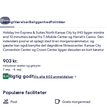
&
Suites
North
rige
Næste
Kansas
44+
Oversigt
Værelser
Beliggenhed
Politikker
City
Holiday Inn Express & Suites North Kansas City by IHG ligger mindre
by
end 10 minutters kørsel fra T-Mobile Center og Harrah's Casino. Den
indendørs pool er et oplagt sted til en morgensvømmetur, og
IHG
gæster kan også benytte det døgnåbne fitnesscenter. Kansas City
Convention Center og Crown Center ligger desuden en kort køretur
derfra. Rejsende har kun godt at sige om stedets hjælpsomme
personale.
Den
903 kr.
nuværende
inkluderer skatter og gebyrer
pris
7. sep. - 8. sep.
Gratis takeawaymorgenmad hver dag
er
Anmeldelser
Rigtig godt
8,4
Vis alle 602 anmeldelser
903 kr.
8,4 ud af 10.
Populære faciliteter
Pool
Gratis morgenmad