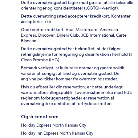
Dette overnatningssted tager mod gæster af alle seksuelle
orienteringer og kønsidentiteter (LGBTQ+-venligt).
Dette overnatningssted accepterer kreditkort. Kontanter
accepteres ikke.
Godkendte kreditkort: Visa, Mastercard, American
Express, Discover, Diners Club, JCB International, Carte
Blanche
Dette overnatningssted har bekræftet, at det følger
retningslinjerne for rengøring og desinfektion i henhold til
Clean Promise (IHG).
Bemærk venligst, at kulturelle normer og gæstepolitik
varierer afhængigt af land og overnatningssted. De
angivne politikker kommer fra overnatningsstedet.
Hvis du afbestiller din reservation, er dette underlagt
værtens afbestillingspolitik. I overensstemmelse med EU's
regler om forbrugerrettigheder er reservation af
overnatning ikke omfattet af fortrydelsesretten.
Også kendt som
Holiday Express North Kansas City
Holiday Inn Express North Kansas City