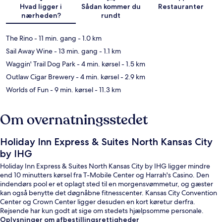
Kort
Hvad ligger i
Sådan kommer du
Restauranter
nærheden?
rundt
The Rino
- 11 min. gang
- 1.0 km
Sail Away Wine
- 13 min. gang
- 1.1 km
Waggin' Trail Dog Park
- 4 min. kørsel
- 1.5 km
Outlaw Cigar Brewery
- 4 min. kørsel
- 2.9 km
Worlds of Fun
- 9 min. kørsel
- 11.3 km
Om overnatningsstedet
Holiday Inn Express & Suites North Kansas City
by IHG
Holiday Inn Express & Suites North Kansas City by IHG ligger mindre
end 10 minutters kørsel fra T-Mobile Center og Harrah's Casino. Den
indendørs pool er et oplagt sted til en morgensvømmetur, og gæster
kan også benytte det døgnåbne fitnesscenter. Kansas City Convention
Center og Crown Center ligger desuden en kort køretur derfra.
Rejsende har kun godt at sige om stedets hjælpsomme personale.
Oplysninger om afbestillingsrettigheder