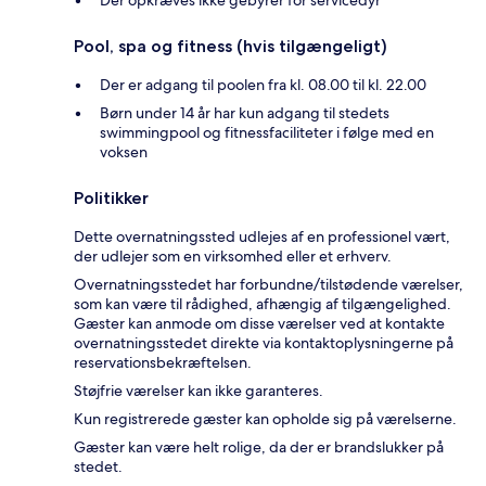
Der opkræves ikke gebyrer for servicedyr
Pool, spa og fitness (hvis tilgængeligt)
Der er adgang til poolen fra kl. 08.00 til kl. 22.00
Børn under 14 år har kun adgang til stedets
swimmingpool og fitnessfaciliteter i følge med en
voksen
Politikker
Dette overnatningssted udlejes af en professionel vært,
der udlejer som en virksomhed eller et erhverv.
Overnatningsstedet har forbundne/tilstødende værelser,
som kan være til rådighed, afhængig af tilgængelighed.
Gæster kan anmode om disse værelser ved at kontakte
overnatningsstedet direkte via kontaktoplysningerne på
reservationsbekræftelsen.
Støjfrie værelser kan ikke garanteres.
Kun registrerede gæster kan opholde sig på værelserne.
Gæster kan være helt rolige, da der er brandslukker på
stedet.