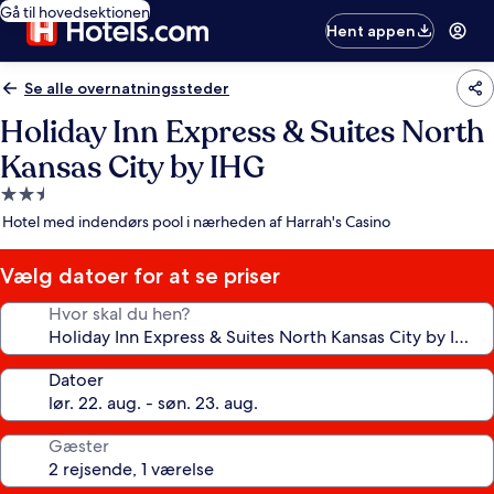
Gå til hovedsektionen
Hent appen
Se alle overnatningssteder
Holiday Inn Express & Suites North
Kansas City by IHG
2.5-
stjernet
Hotel med indendørs pool i nærheden af Harrah's Casino
overnatningssted
Vælg datoer for at se priser
Hvor skal du hen?
Datoer
Gæster