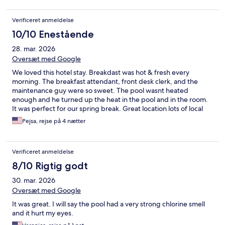
Verificeret anmeldelse
10/10 Enestående
28. mar. 2026
Oversæt med Google
We loved this hotel stay. Breakdast was hot & fresh every
morning. The breakfast attendant, front desk clerk, and the
maintenance guy were so sweet. The pool wasnt heated
enough and he turned up the heat in the pool and in the room.
It was perfect for our spring break. Great location lots of local
eats and things to do near by. We will definitely be back
Pejsa, rejse på 4 nætter
Verificeret anmeldelse
8/10 Rigtig godt
30. mar. 2026
Oversæt med Google
It was great. I will say the pool had a very strong chlorine smell
and it hurt my eyes.