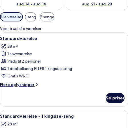
aug. 14 - aug. 16
aug. 21 - aug. 23
Tilgængelige
Alle værelser
1 seng
2 senge
filtre
for
Viser 6 ud af 6 værelser
værelser
Indlæs
En seng med hvide sengetøj og et tr
6
Standardværelse
alle
28 m²
billeder
1 soveværelse
af
Standardværelse
Plads til 2 personer
1 dobbeltseng ELLER 1 kingsize-seng
Gratis Wi-Fi
Flere
Flere oplysninger
oplysninger
om
Se priser
Standardværelse
Indlæs
Et hotelværelse med træskrivebord, f
6
Standardværelse - 1 kingsize-seng
alle
28 m²
billeder