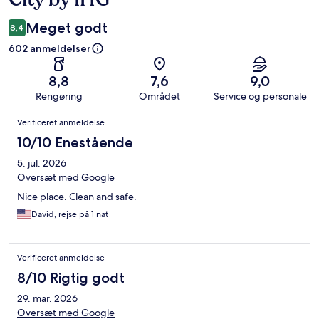
Meget godt
8,4
602 anmeldelser
8,8
7,6
9,0
Rengøring
Området
Service og personale
Anmeldelser
Verificeret anmeldelse
10/10 Enestående
5. jul. 2026
Oversæt med Google
Nice place. Clean and safe.
David, rejse på 1 nat
Verificeret anmeldelse
8/10 Rigtig godt
29. mar. 2026
Oversæt med Google