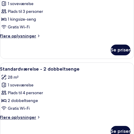
1 soveværelse
af
Standardværelse
Plads til 3 personer
-
1 kingsize-seng
1
Gratis Wi-Fi
kingsize-
Flere
Flere oplysninger
seng
oplysninger
om
Se priser
Standardværelse
-
1
Indlæs
Kombination af bruser/badekar, gratis t
5
kingsize-
Standardværelse - 2 dobbeltsenge
alle
seng
28 m²
billeder
1 soveværelse
af
Standardværelse
Plads til 4 personer
-
2 dobbeltsenge
2
Gratis Wi-Fi
dobbeltsenge
Flere
Flere oplysninger
oplysninger
om
Se priser
Standardværelse