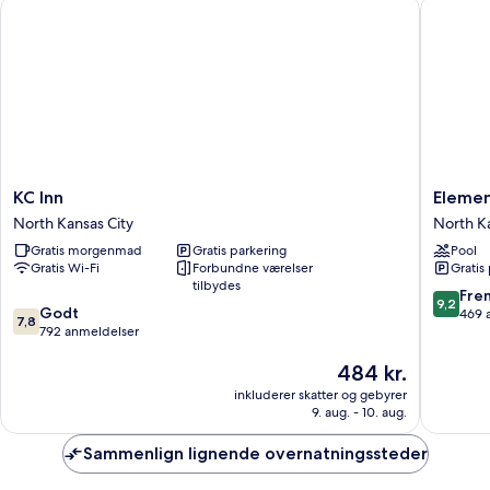
KC Inn
Element 
-
handicapvenligt
(Mobility)
KC
Element
KC Inn
Elemen
Inn
by
North Kansas City
North Ka
North
Marriott
Gratis morgenmad
Gratis parkering
Pool
Kansas
North
Gratis Wi-Fi
Forbundne værelser
Gratis
City
Kansas
tilbydes
City
9.2
Fre
9,2
7.8
Godt
North
ud
469 
7,8
ud
792 anmeldelser
Kansas
af
af
City
10,
Prisen
484 kr.
10,
Fremrag
er
Godt,
469
inkluderer skatter og gebyrer
484 kr.
792
anmelde
9. aug. - 10. aug.
anmeldelser
Sammenlign lignende overnatningssteder