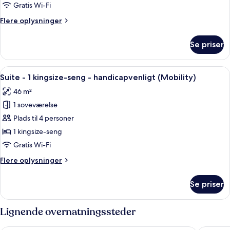
1
Gratis Wi-Fi
kingsize-
Flere
Flere oplysninger
seng
oplysninger
om
Se priser
Suite
-
1
Indlæs
Et hotelværelse med en stor seng, en 
6
kingsize-
Suite - 1 kingsize-seng - handicapvenligt (Mobility)
alle
seng
46 m²
billeder
1 soveværelse
af
Suite
Plads til 4 personer
-
1 kingsize-seng
1
Gratis Wi-Fi
kingsize-
Flere
Flere oplysninger
seng
oplysninger
-
om
Se priser
Suite
handicapvenligt
-
(Mobility)
1
Lignende overnatningssteder
kingsize-
seng