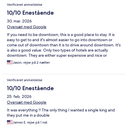
Verificeret anmeldelse
10/10 Enestående
30. mar. 2026
Oversæt med Google
If you need to be downtown, this is a good place to stay. It is
easy to get to and it's almost easier to go into downtown or
come out of downtown than it is to drive around downtown. It's
is also a good value. Only two types of hotels are actually
downtown. They are either super expensive and nice or
reasonable and dumps. You get something nice at a reasonable
Jason, rejse på 2 nætter
price here. Whenever we have a competition for cheerleading
either in downtown or at Hy-Vee Arena, we stay here (so about
twice a year).
Verificeret anmeldelse
10/10 Enestående
25. feb. 2026
Oversæt med Google
It was everything !! The only thing I wanted a single king and
they put me in a double
James E, rejse på 1 nat