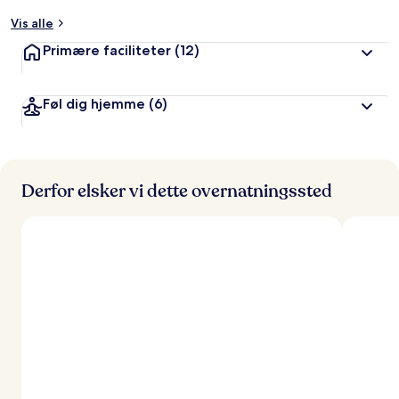
Vis alle
a
f
Primære faciliteter
(12)
r
e
Føl dig hjemme
(6)
j
s
e
n
d
Derfor elsker vi dette overnatningssted
e