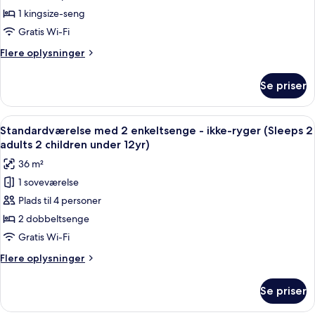
-
1
1 kingsize-seng
child
ikke-
Gratis Wi-Fi
under
ryger
12yr)
Flere
Flere oplysninger
(Historic
oplysninger
King,
om
Se priser
Værelse
2ADT
-
1CHD
ikke-
Indlæs
Et hotelværelse med to senge, hver m
under
9
ryger
Standardværelse med 2 enkeltsenge - ikke-ryger (Sleeps 2
alle
12yr)
(Historic
adults 2 children under 12yr)
King,
billeder
36 m²
2ADT
af
1CHD
1 soveværelse
Standardværelse
under
Plads til 4 personer
med
12yr)
2
2 dobbeltsenge
enkeltsenge
Gratis Wi-Fi
-
Flere
Flere oplysninger
ikke-
oplysninger
ryger
om
Se priser
Standardværelse
(Sleeps
med