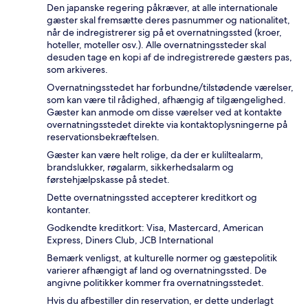
Den japanske regering påkræver, at alle internationale
gæster skal fremsætte deres pasnummer og nationalitet,
når de indregistrerer sig på et overnatningssted (kroer,
hoteller, moteller osv.). Alle overnatningssteder skal
desuden tage en kopi af de indregistrerede gæsters pas,
som arkiveres.
Overnatningsstedet har forbundne/tilstødende værelser,
som kan være til rådighed, afhængig af tilgængelighed.
Gæster kan anmode om disse værelser ved at kontakte
overnatningsstedet direkte via kontaktoplysningerne på
reservationsbekræftelsen.
Gæster kan være helt rolige, da der er kuliltealarm,
brandslukker, røgalarm, sikkerhedsalarm og
førstehjælpskasse på stedet.
Dette overnatningssted accepterer kreditkort og
kontanter.
Godkendte kreditkort: Visa, Mastercard, American
Express, Diners Club, JCB International
Bemærk venligst, at kulturelle normer og gæstepolitik
varierer afhængigt af land og overnatningssted. De
angivne politikker kommer fra overnatningsstedet.
Hvis du afbestiller din reservation, er dette underlagt