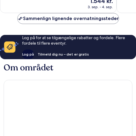
1.544 kr.
Enestående,
Eneståe
er
544
2.369
3. sep. - 4. sep.
1.544 kr.
anmeldelser
anmelde
Sammenlign lignende overnatningssteder
Log på for at se tilgængelige rabatter og fordele. Flere
fordele til flere eventyr.
Log på
Tilmeld dig nu – det er gratis
Om området