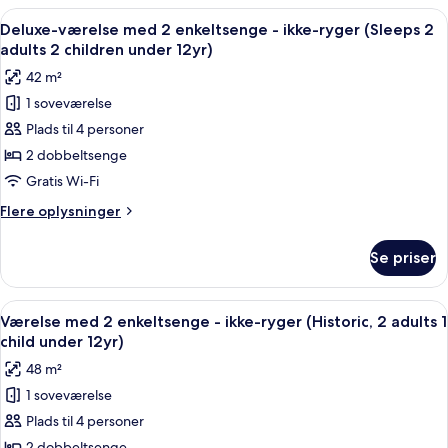
2
2
Indlæs
Deluxe-værelse med 2 enkeltsenge - ik
adults
6
enkeltsenge
Deluxe-værelse med 2 enkeltsenge - ikke-ryger (Sleeps 2
alle
-
2
adults 2 children under 12yr)
ikke-
billeder
children
42 m²
ryger
af
under
(Sleeps
1 soveværelse
Deluxe-
12yr)
2
Plads til 4 personer
værelse
adults
2
med
2 dobbeltsenge
children
2
Gratis Wi-Fi
under
enkeltsenge
12yr)
Flere
Flere oplysninger
-
oplysninger
ikke-
om
Se priser
Deluxe-
ryger
værelse
(Sleeps
med
Indlæs
Et kompakt hotelværelse med skrivebord
2
9
2
Værelse med 2 enkeltsenge - ikke-ryger (Historic, 2 adults 1
alle
enkeltsenge
adults
child under 12yr)
-
billeder
2
48 m²
ikke-
af
children
ryger
1 soveværelse
Værelse
under
(Sleeps
Plads til 4 personer
med
2
12yr)
adults
2 dobbeltsenge