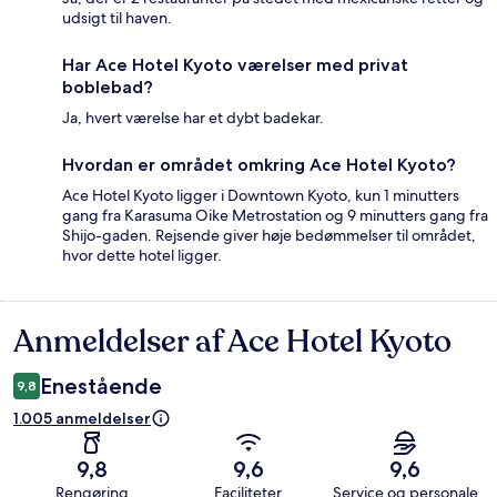
udsigt til haven.
Har Ace Hotel Kyoto værelser med privat
boblebad?
Ja, hvert værelse har et dybt badekar.
Hvordan er området omkring Ace Hotel Kyoto?
Ace Hotel Kyoto ligger i Downtown Kyoto, kun 1 minutters
gang fra Karasuma Oike Metrostation og 9 minutters gang fra
Shijo-gaden. Rejsende giver høje bedømmelser til området,
hvor dette hotel ligger.
Anmeldelser af Ace Hotel Kyoto
Anmeldelser
Enestående
9,8
1.005 anmeldelser
9,8
9,6
9,6
Rengøring
Faciliteter
Service og personale