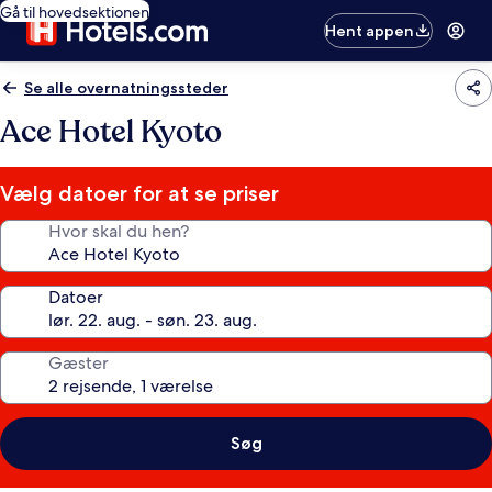
Gå til hovedsektionen
Hent appen
Se alle overnatningssteder
Ace Hotel Kyoto
Vælg datoer for at se priser
Hvor skal du hen?
Datoer
Gæster
Søg