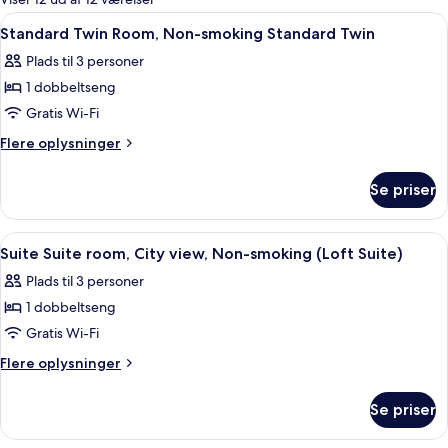
værelser
Indlæs
Et hotelværelse med to senge, en guit
6
Standard Twin Room, Non-smoking Standard Twin
alle
Plads til 3 personer
billeder
1 dobbeltseng
af
Standard
Gratis Wi-Fi
Twin
Flere
Flere oplysninger
Room,
oplysninger
om
Non-
Se priser
Standard
smoking
Twin
Standard
Room,
Indlæs
En moderne stue med sofa, lænestol, b
5
Twin
Non-
Suite Suite room, City view, Non-smoking (Loft Suite)
alle
smoking
Plads til 3 personer
Standard
billeder
Twin
1 dobbeltseng
af
Suite
Gratis Wi-Fi
Suite
Flere
Flere oplysninger
room,
oplysninger
om
City
Se priser
Suite
view,
Suite