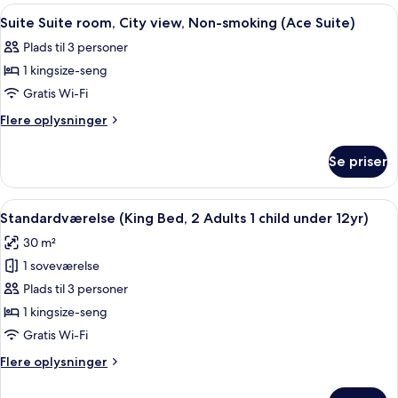
Non-
room,
Indlæs
Et moderne hotelværelse med sofa, sto
6
smoking
City
Suite Suite room, City view, Non-smoking (Ace Suite)
alle
view,
(Loft
Plads til 3 personer
Non-
billeder
Suite)
smoking
1 kingsize-seng
af
(Loft
Suite
Gratis Wi-Fi
Suite)
Suite
Flere
Flere oplysninger
room,
oplysninger
om
City
Se priser
Suite
view,
Suite
Non-
room,
Indlæs
Et hotelværelse med en seng, to vægl
6
smoking
City
Standardværelse (King Bed, 2 Adults 1 child under 12yr)
alle
view,
(Ace
30 m²
Non-
billeder
Suite)
smoking
1 soveværelse
af
(Ace
Standardværelse
Plads til 3 personer
Suite)
(King
1 kingsize-seng
Bed,
Gratis Wi-Fi
2
Flere
Flere oplysninger
Adults
oplysninger
1
om