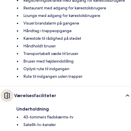
Registreringsskranke med adgang for kørestolsbrugere
Restaurant med adgang for kørestolsbrugere
Lounge med adgang for kørestolsbrugere
Visuel brandalarm på gangene
Håndtag i trappeopgange
Kørestole til rådighed på stedet
Håndholdt bruser
Transportabelt sæde til bruser
Bruser med højdeindstilling
Oplyst rute til indgangen
Rute til indgangen uden trapper
Værelsesfaciliteter
Underholdning
43-tommers fladskærms-tv
Satellit-tv-kanaler