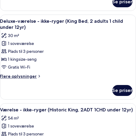
Se priser
Standardværelse
child
(King
under
Bed,
Indlæs
Et hotelværelse med en seng, to vægl
12yr)
6
2
Deluxe-værelse - ikke-ryger (King Bed, 2 adults 1 child
alle
Adults
under 12yr)
1
billeder
30 m²
child
af
under
1 soveværelse
Deluxe-
12yr)
Plads til 3 personer
værelse
-
1 kingsize-seng
ikke-
Gratis Wi-Fi
ryger
Flere
Flere oplysninger
(King
oplysninger
Bed,
om
Se priser
Deluxe-
2
værelse
adults
-
Indlæs
Et hotelværelse med seng, skrivebord, 
1
6
ikke-
Værelse - ikke-ryger (Historic King, 2ADT 1CHD under 12yr)
alle
ryger
child
54 m²
(King
billeder
under
Bed,
1 soveværelse
af
12yr)
2
Værelse
Plads til 3 personer
adults