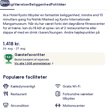
80+
Oversigt
Værelser
Beliggenhed
Politikker
Ace Hotel Kyoto tilbyder en fantastisk beliggenhed, mindre end 10
minutters gang fra Nishiki Marked og Kyoto Internationale
Mangamuseum. Når du har været forbi det døgnåbne fitnesscenter
for at træne, kan du få lidt at spise i en af 2 restauranterne eller
slappe af med en drink i baren/loungen. Andre højdepunkter på
dette hotel med luksusfaciliteter tæller gratis cykeludlejning og en
have. Rejsende er glade for den korte gåtur til offentlig transport:
Den
1.418 kr.
Karasuma Oike Metrostation ligger få skridt derfra og Marutamachi
nuværende
26. aug. - 27. aug.
Subwaystation ligger 9 minutter væk.
pris
Anmeldelser
9,8
Gæstefavoritter
Reception
er
B
ud
Bedst bedømt af rejsende
1.418 kr.
e
Vis alle 1.005 anmeldelser
af
d
10,
s
Gæstefavoritter
Populære faciliteter
t
b
Kæledyrsvenligt
Gratis Wi-Fi
e
d
Restaurant
Forbundne værelser
ø
tilbydes
m
Aircondition
Motionscenter
t