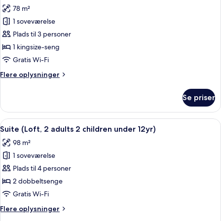
alle
12yr)
(Tatami,4
78 m²
adults
billeder
2
1 soveværelse
af
children
Suite
Plads til 3 personer
under
-
12yr)
1 kingsize-seng
ikke-
Gratis Wi-Fi
ryger
Flere
Flere oplysninger
(Ace,
oplysninger
2
om
Se priser
Suite
adults
-
1
ikke-
Indlæs
En moderne stue med en gul sofa, en 
child
8
ryger
Suite (Loft, 2 adults 2 children under 12yr)
alle
under
(Ace,
98 m²
2
billeder
12yr)
adults
1 soveværelse
af
1
Suite
Plads til 4 personer
child
(Loft,
under
2 dobbeltsenge
12yr)
2
Gratis Wi-Fi
adults
Flere
Flere oplysninger
2
oplysninger