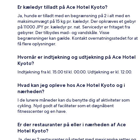
Er kæledyr tilladt på Ace Hotel Kyoto?
Ja, hunde er tilladt med en begrænsning på 2 i alt med en
maksimumvægt på 15 kg pr. kæledyr. Der opkræves et gebyr
på 11000 JPY pr. kæledyr pr. nat. Servicedyr er fritaget fra
gebyrer. Der tilbydes mad- og vandskåle. Visse
begrænsninger kan gælde. Kontakt overnatningsstedet for at
få flere oplysninger.
Hvornår er indtjekning og udtjekning på Ace Hotel
Kyoto?
Indtjekning fra kl. 15.00 til kl. 00.00. Udtjekning er kl. 12.00.
Hvad kan jeg opleve hos Ace Hotel Kyoto og i
nærheden?
I de lunere måneder kan du benytte dig af aktiviteter som
cykling. Nyd godt af faciliteter som et døgnåbent
fitnesscenter og en have.
Er der restauranter på eller i nærheden af Ace
Hotel Kyoto?
Ja, der er 2 restauranter på stedet med mexicanske retter og