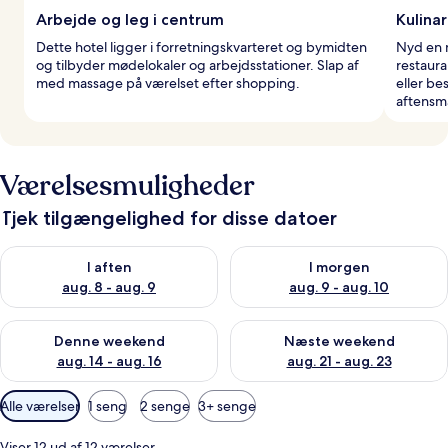
Arbejde og leg i centrum
Kulinar
Dette hotel ligger i forretningskvarteret og bymidten
Nyd en 
og tilbyder mødelokaler og arbejdsstationer. Slap af
restaura
med massage på værelset efter shopping.
eller be
aftensm
Værelsesmuligheder
Tjek tilgængelighed for disse datoer
Tjek tilgængelighed for i aften aug. 8 - aug. 9
Tjek tilgængelighed for i morg
I aften
I morgen
aug. 8 - aug. 9
aug. 9 - aug. 10
Tjek tilgængelighed for denne weekend aug. 14 - aug. 16
Tjek tilgængelighed for næste
Denne weekend
Næste weekend
aug. 14 - aug. 16
aug. 21 - aug. 23
Tilgængelige
Alle værelser
1 seng
2 senge
3+ senge
filtre
for
Viser 12 ud af 12 værelser