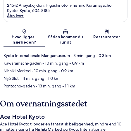
245-2 Aneyakojidori, Higashinotoin-nishiiru Kurumayacho,
Kyoto, Kyoto, 604-8185
Åbn kort
Kort
Hvad ligger i
Sådan kommer du
Restauranter
nærheden?
rundt
Kyoto Internationale Mangamuseum
- 3 min. gang
- 0.3 km
Kawaramachi-gaden
- 10 min. gang
- 0.9 km
Nishiki Marked
- 10 min. gang
- 0.9 km
Nijō Slot
- 11 min. gang
- 1.0 km
Pontocho-gaden
- 13 min. gang
- 1.1 km
Om overnatningsstedet
Ace Hotel Kyoto
Ace Hotel Kyoto tilbyder en fantastisk beliggenhed, mindre end 10
minutters gang fra Nishiki Marked og Kyoto Internationale