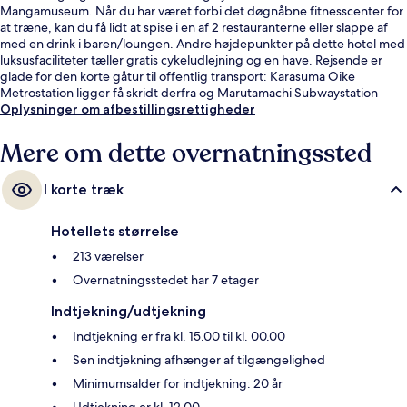
Mangamuseum. Når du har været forbi det døgnåbne fitnesscenter for
at træne, kan du få lidt at spise i en af 2 restauranterne eller slappe af
med en drink i baren/loungen. Andre højdepunkter på dette hotel med
luksusfaciliteter tæller gratis cykeludlejning og en have. Rejsende er
glade for den korte gåtur til offentlig transport: Karasuma Oike
Metrostation ligger få skridt derfra og Marutamachi Subwaystation
ligger 9 minutter væk.
Oplysninger om afbestillingsrettigheder
Mere om dette overnatningssted
I korte træk
Hotellets størrelse
213 værelser
Overnatningsstedet har 7 etager
Indtjekning/udtjekning
Indtjekning er fra kl. 15.00 til kl. 00.00
Sen indtjekning afhænger af tilgængelighed
Minimumsalder for indtjekning: 20 år
Udtjekning er kl. 12.00