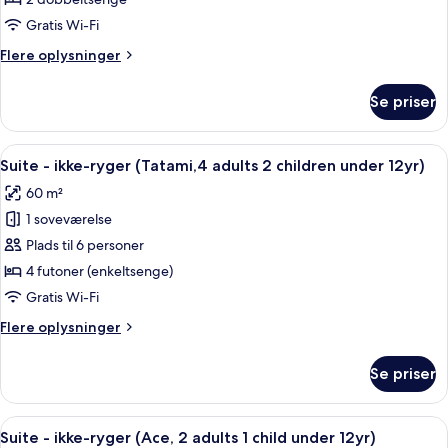
2
2
enkeltsenge
Gratis Wi-Fi
children
-
under
Flere
Flere oplysninger
ikke-
12yr)
oplysninger
ryger
om
Se priser
Værelse
(Historic,
med
2
2
Indlæs
En moderne stue med et træspisebord,
adults
7
enkeltsenge
Suite - ikke-ryger (Tatami,4 adults 2 children under 12yr)
alle
-
1
60 m²
ikke-
billeder
child
ryger
1 soveværelse
af
under
(Historic,
Suite
Plads til 6 personer
12yr)
2
-
adults
4 futoner (enkeltsenge)
1
ikke-
Gratis Wi-Fi
child
ryger
under
Flere
Flere oplysninger
(Tatami,4
12yr)
oplysninger
adults
om
Se priser
Suite
2
-
children
ikke-
Indlæs
Et moderne hotelværelse med en gul so
under
8
ryger
Suite - ikke-ryger (Ace, 2 adults 1 child under 12yr)