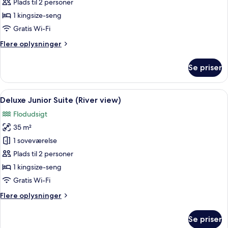
Deluxe-
Plads til 2 personer
værelse
1 kingsize-seng
Gratis Wi-Fi
Flere
Flere oplysninger
oplysninger
om
Se priser
Deluxe-
værelse
Indlæs
Deluxe Junior Suite (River view) | Ita
11
Deluxe Junior Suite (River view)
alle
Flodudsigt
billeder
35 m²
af
Deluxe
1 soveværelse
Junior
Plads til 2 personer
Suite
1 kingsize-seng
(River
Gratis Wi-Fi
view)
Flere
Flere oplysninger
oplysninger
om
Se priser
Deluxe