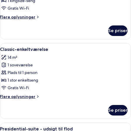
1 kingsize-seng
udsigt
Gratis Wi-Fi
til
Flere
Flere oplysninger
flod
oplysninger
om
Se priser
Junior-
suite
-
Indlæs
Classic-enkeltværelse | Italienske lag
10
udsigt
Classic-enkeltværelse
alle
til
14 m²
flod
billeder
1 soveværelse
af
Classic-
Plads til 1 person
enkeltværelse
1 stor enkeltseng
Gratis Wi-Fi
Flere
Flere oplysninger
oplysninger
om
Se priser
Classic-
enkeltværelse
Indlæs
Presidential-suite - udsigt til flod | 
16
Presidential-suite - udsigt til flod