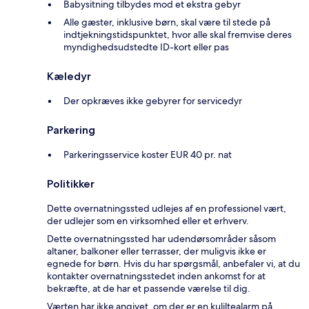
Babysitning tilbydes mod et ekstra gebyr
Alle gæster, inklusive børn, skal være til stede på
indtjekningstidspunktet, hvor alle skal fremvise deres
myndighedsudstedte ID-kort eller pas
Kæledyr
Der opkræves ikke gebyrer for servicedyr
Parkering
Parkeringsservice koster EUR 40 pr. nat
Politikker
Dette overnatningssted udlejes af en professionel vært,
der udlejer som en virksomhed eller et erhverv.
Dette overnatningssted har udendørsområder såsom
altaner, balkoner eller terrasser, der muligvis ikke er
egnede for børn. Hvis du har spørgsmål, anbefaler vi, at du
kontakter overnatningsstedet inden ankomst for at
bekræfte, at de har et passende værelse til dig.
Værten har ikke angivet, om der er en kuliltealarm på