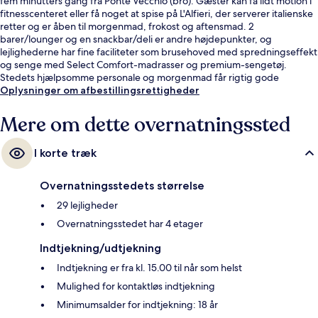
fem minutters gang fra Ponte Vecchio (bro). Gæster kan få lidt motion i
fitnesscenteret eller få noget at spise på L'Alfieri, der serverer italienske
retter og er åben til morgenmad, frokost og aftensmad. 2
barer/lounger og en snackbar/deli er andre højdepunkter, og
lejlighederne har fine faciliteter som brusehoved med spredningseffekt
og senge med Select Comfort-madrasser og premium-sengetøj.
Stedets hjælpsomme personale og morgenmad får rigtig gode
bedømmelser fra rejsende. Offentlig transport ligger kun en kort gåtur
Oplysninger om afbestillingsrettigheder
væk: Unità Sporvognsstation ligger 9 minutter væk og Valfonda -
Stazione Santa Maria Novella Station ligger 11 minutter derfra.
Mere om dette overnatningssted
I korte træk
Overnatningsstedets størrelse
29 lejligheder
Overnatningsstedet har 4 etager
Indtjekning/udtjekning
Indtjekning er fra kl. 15.00 til når som helst
Mulighed for kontaktløs indtjekning
Minimumsalder for indtjekning: 18 år