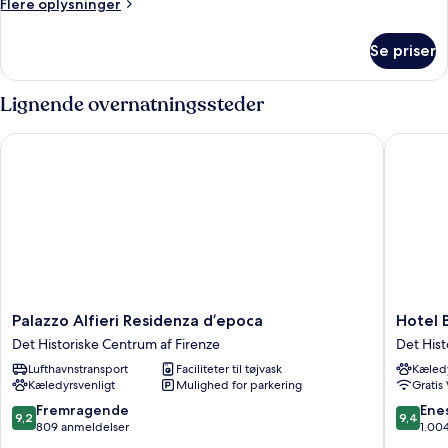
Flere
Flere oplysninger
oplysninger
om
Se priser
Superior
King
Double
Lignende overnatningssteder
Room
Palazzo Alfieri Residenza d’epoca
Hotel Bal
Palazzo
Hotel
Palazzo Alfieri Residenza d’epoca
Hotel B
Alfieri
Balestri
Det Historiske Centrum af Firenze
Det Hist
Residenza
Det
Lufthavnstransport
Faciliteter til tøjvask
Kæledy
d’epoca
Historis
Kæledyrsvenligt
Mulighed for parkering
Gratis
Det
Centru
Historiske
af
9.2
9.4
Fremragende
Ene
9,2
9,4
Centrum
Firenze
ud
ud
809 anmeldelser
1.00
af
af
af