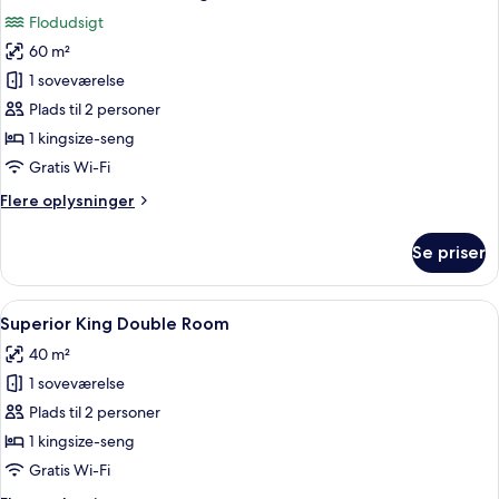
alle
Flodudsigt
billeder
60 m²
af
Presidential-
1 soveværelse
suite
Plads til 2 personer
-
1 kingsize-seng
udsigt
Gratis Wi-Fi
til
Flere
Flere oplysninger
flod
oplysninger
om
Se priser
Presidential-
suite
-
Indlæs
En rummelig stue med trægulv i parket
7
udsigt
Superior King Double Room
alle
til
40 m²
flod
billeder
1 soveværelse
af
Superior
Plads til 2 personer
King
1 kingsize-seng
Double
Gratis Wi-Fi
Room