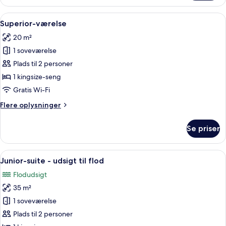
Junior
Suite
Indlæs
Et rummeligt soveværelse med en stor
8
(River
Superior-værelse
alle
view)
20 m²
billeder
1 soveværelse
af
Superior-
Plads til 2 personer
værelse
1 kingsize-seng
Gratis Wi-Fi
Flere
Flere oplysninger
oplysninger
om
Se priser
Superior-
værelse
Indlæs
Junior-suite - udsigt til flod | Italie
11
Junior-suite - udsigt til flod
alle
Flodudsigt
billeder
35 m²
af
Junior-
1 soveværelse
suite
Plads til 2 personer
-