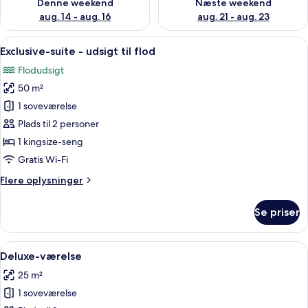
Denne weekend
Næste weekend
aug. 14 - aug. 16
aug. 21 - aug. 23
Indlæs
En moderne hotellobby med en marmorre
10
Exclusive-suite - udsigt til flod
alle
Flodudsigt
billeder
50 m²
af
Exclusive-
1 soveværelse
suite
Plads til 2 personer
-
1 kingsize-seng
udsigt
Gratis Wi-Fi
til
Flere
Flere oplysninger
flod
oplysninger
om
Se priser
Exclusive-
suite
-
Indlæs
Et moderne hotelværelse med en stor se
8
udsigt
Deluxe-værelse
alle
til
25 m²
flod
billeder
1 soveværelse
af