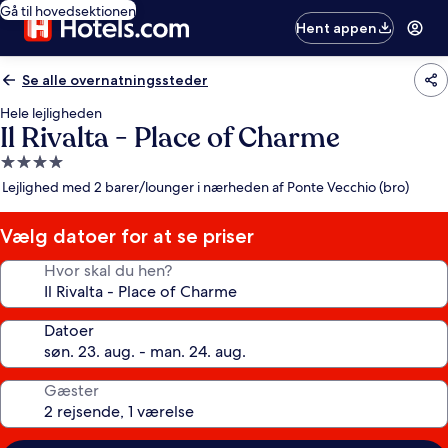
Gå til hovedsektionen
Hent appen
Se alle overnatningssteder
Hele lejligheden
Il Rivalta - Place of Charme
4.0-
stjernet
Lejlighed med 2 barer/lounger i nærheden af Ponte Vecchio (bro)
overnatningssted
Vælg datoer for at se priser
Hvor skal du hen?
Datoer
Gæster