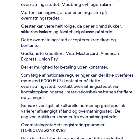
overnatningsstedet. Medbring evt. egen alarm.
Værten har angivet, at der er en røgalarm på
overnatningsstedet.
Gæster kan være helt rolige, da der er brandslukker,
sikkerhedsalarm og førstehjælpskasse på stedet.
Dette overnatningssted accepterer kreditkort og
kontanter.
Godkendte kreditkort: Visa, Mastercard, American
Express, Union Pay
Der er mulighed for betaling uden kontanter.
Som følge af nationale reguleringer kan der ikke overføres
mere end 5000 EUR i kontanter på dette
overnatningssted. Kontakt overnatningsstedet via
kontaktoplysningerne i reservationsbekræftelsen for flere
oplysninger.
Bemærk venligst, at kulturelle normer og gæstepolitik
varierer afhængigt af land og overnatningssted. De
angivne politikker kommer fra overnatningsstedet.
Overnatningsstedets registreringsnummer
IT048017A1G2NKRVR2
Hvis du afbestiller din reservation, er dette underlagt