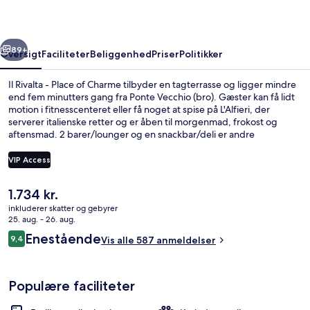
of
Charme
rige
Næste
89+
Oversigt
Faciliteter
Beliggenhed
Priser
Politikker
Il Rivalta - Place of Charme tilbyder en tagterrasse og ligger mindre
end fem minutters gang fra Ponte Vecchio (bro). Gæster kan få lidt
motion i fitnesscenteret eller få noget at spise på L'Alfieri, der
serverer italienske retter og er åben til morgenmad, frokost og
aftensmad. 2 barer/lounger og en snackbar/deli er andre
højdepunkter, og lejlighederne har fine faciliteter som brusehoved
med spredningseffekt og senge med Select Comfort-madrasser og
VIP Access
premium-sengetøj. Stedets hjælpsomme personale og morgenmad
får rigtig gode bedømmelser fra rejsende. Offentlig transport
Den
1.734 kr.
ligger kun en kort gåtur væk: Unità Sporvognsstation ligger 9
Tagterrasse
nuværende
minutter væk og Valfonda - Stazione Santa Maria Novella Station
inkluderer skatter og gebyrer
pris
25. aug. - 26. aug.
ligger 11 minutter derfra.
er
Anmeldelser
Enestående
9,4
Vis alle 587 anmeldelser
1.734 kr.
9,4 ud af 10.
Populære faciliteter