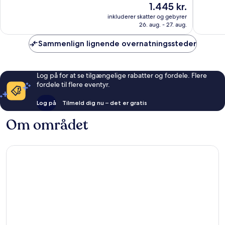
Prisen
1.445 kr.
Firenze
10,
10,
er
Fremragende,
Eneståe
inkluderer skatter og gebyrer
1.445 kr.
26. aug. - 27. aug.
809
1.004
anmeldelser
anmelde
Sammenlign lignende overnatningssteder
Log på for at se tilgængelige rabatter og fordele. Flere
fordele til flere eventyr.
Log på
Tilmeld dig nu – det er gratis
Om området