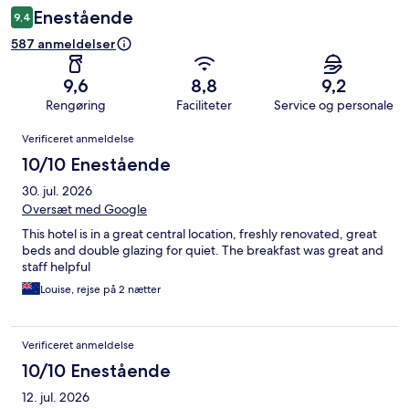
Enestående
9,4
587 anmeldelser
9,6
8,8
9,2
Rengøring
Faciliteter
Service og personale
Anmeldelser
Verificeret anmeldelse
10/10 Enestående
30. jul. 2026
Oversæt med Google
This hotel is in a great central location, freshly renovated, great
beds and double glazing for quiet. The breakfast was great and
staff helpful
Louise, rejse på 2 nætter
Verificeret anmeldelse
10/10 Enestående
12. jul. 2026