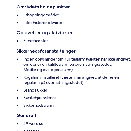
Områdets højdepunkter
I shoppingområdet
I det historiske kvarter
Oplevelser og aktiviteter
Fitnesscenter
Sikkerhedsforanstaltninger
Ingen oplysninger om kuliltealarm (værten har ikke angivet,
om der er en kuliltealarm på overnatningsstedet.
Medbring evt. egen alarm)
Røgalarm installeret (værten har angivet, at der er en
røgalarm på overnatningsstedet)
Brandslukker
Førstehjælpskasse
Sikkerhedsalarm
Generelt
29 værelser