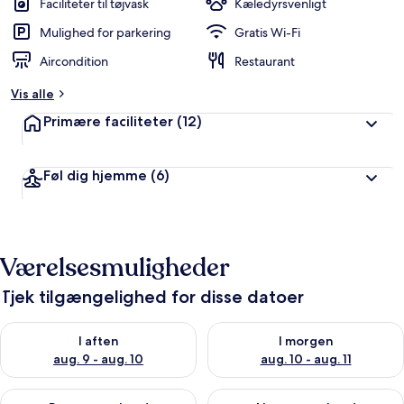
Faciliteter til tøjvask
Kæledyrsvenligt
Mulighed for parkering
Gratis Wi-Fi
Aircondition
Restaurant
Vis alle
Primære faciliteter
(12)
Føl dig hjemme
(6)
Værelsesmuligheder
Tjek tilgængelighed for disse datoer
Tjek tilgængelighed for i aften aug. 9 - aug. 10
Tjek tilgængelighed for i morg
I aften
I morgen
aug. 9 - aug. 10
aug. 10 - aug. 11
Tjek tilgængelighed for denne weekend aug. 14 - aug. 16
Tjek tilgængelighed for næste