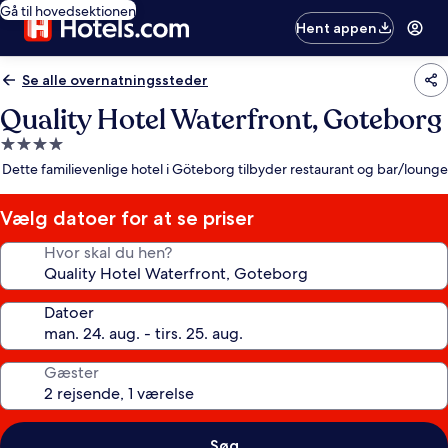
Gå til hovedsektionen
Hent appen
Se alle overnatningssteder
Quality Hotel Waterfront, Goteborg
4.0-
stjernet
Dette familievenlige hotel i Göteborg tilbyder restaurant og bar/lounge
overnatningssted
Vælg datoer for at se priser
Hvor skal du hen?
Datoer
Gæster
Søg