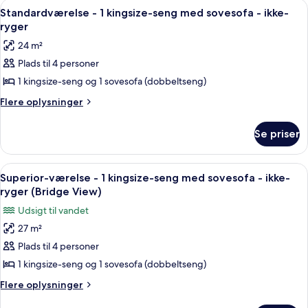
Indlæs
En pænt redt seng med hvide sengetæ
4
Standardværelse - 1 kingsize-seng med sovesofa - ikke-
alle
ryger
billeder
24 m²
af
Plads til 4 personer
Standardværelse
1 kingsize-seng og 1 sovesofa (dobbeltseng)
-
1
Flere
Flere oplysninger
oplysninger
kingsize-
om
seng
Se priser
Standardværelse
med
-
sovesofa
1
Indlæs
Et hotelværelse med en stor seng, et s
7
kingsize-
-
Superior-værelse - 1 kingsize-seng med sovesofa - ikke-
alle
seng
ryger (Bridge View)
ikke-
med
billeder
ryger
Udsigt til vandet
sovesofa
af
-
27 m²
Superior-
ikke-
Plads til 4 personer
værelse
ryger
-
1 kingsize-seng og 1 sovesofa (dobbeltseng)
1
Flere
Flere oplysninger
kingsize-
oplysninger