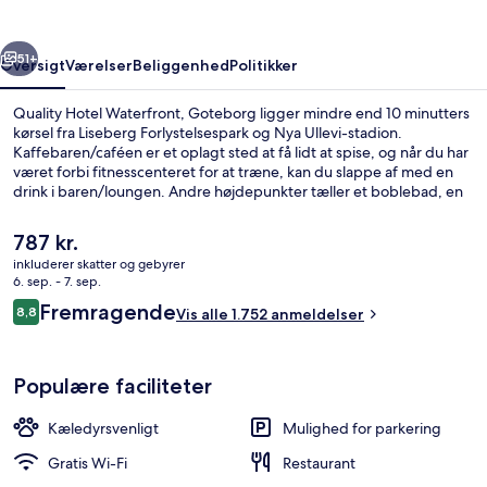
rige
Næste
51+
Oversigt
Værelser
Beliggenhed
Politikker
Quality Hotel Waterfront, Goteborg ligger mindre end 10 minutters
kørsel fra Liseberg Forlystelsespark og Nya Ullevi-stadion.
Kaffebaren/caféen er et oplagt sted at få lidt at spise, og når du har
været forbi fitnesscenteret for at træne, kan du slappe af med en
drink i baren/loungen. Andre højdepunkter tæller et boblebad, en
sauna og et dampbad. Rejsende er vilde med stedets hjælpsomme
personale og morgenmad. Overnatningsstedet ligger kun en kort
Den
787 kr.
gåtur fra offentlig transport: Vagnhallen Majorna Sporvognsstation
nuværende
inkluderer skatter og gebyrer
ligger 5 minutter væk og Jaegerdorffsplatsen Sporvognsstation
pris
6. sep. - 7. sep.
ligger 7 minutter derfra.
Udendørsområde
er
Anmeldelser
Fremragende
8,8
Vis alle 1.752 anmeldelser
787 kr.
8,8 ud af 10.
Populære faciliteter
Kæledyrsvenligt
Mulighed for parkering
Gratis Wi-Fi
Restaurant