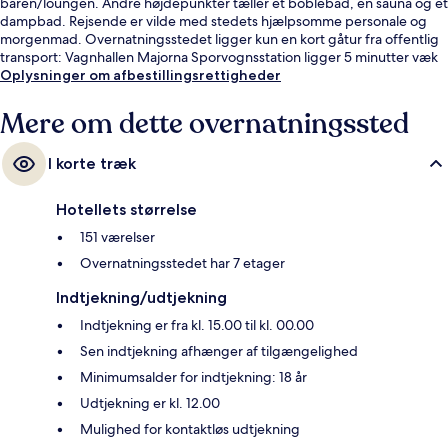
baren/loungen. Andre højdepunkter tæller et boblebad, en sauna og et
dampbad. Rejsende er vilde med stedets hjælpsomme personale og
morgenmad. Overnatningsstedet ligger kun en kort gåtur fra offentlig
transport: Vagnhallen Majorna Sporvognsstation ligger 5 minutter væk
og Jaegerdorffsplatsen Sporvognsstation ligger 7 minutter derfra.
Oplysninger om afbestillingsrettigheder
Mere om dette overnatningssted
I korte træk
Hotellets størrelse
151 værelser
Overnatningsstedet har 7 etager
Indtjekning/udtjekning
Indtjekning er fra kl. 15.00 til kl. 00.00
Sen indtjekning afhænger af tilgængelighed
Minimumsalder for indtjekning: 18 år
Udtjekning er kl. 12.00
Mulighed for kontaktløs udtjekning