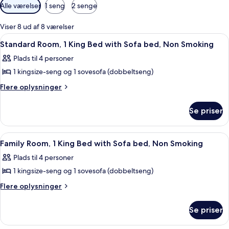
Tilgængelige
Alle værelser
1 seng
2 senge
filtre
for
Viser 8 ud af 8 værelser
værelser
Indlæs
Et hotelværelse med en stor seng, en 
7
Standard Room, 1 King Bed with Sofa bed, Non Smoking
alle
Plads til 4 personer
billeder
1 kingsize-seng og 1 sovesofa (dobbeltseng)
af
Standard
Flere
Flere oplysninger
oplysninger
Room,
om
1
Se priser
Standard
King
Room,
Bed
1
Indlæs
Et hotelværelse med en seng, et natb
6
King
with
Family Room, 1 King Bed with Sofa bed, Non Smoking
alle
Bed
Sofa
Plads til 4 personer
with
billeder
bed,
Sofa
1 kingsize-seng og 1 sovesofa (dobbeltseng)
af
Non
bed,
Family
Flere
Flere oplysninger
Non
Smoking
oplysninger
Room,
Smoking
om
1
Se priser
Family
King
Room,