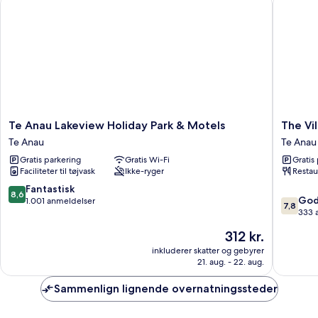
Te
The
Te Anau Lakeview Holiday Park & Motels
The Vil
Anau
Village
Te Anau
Te Anau
Lakeview
Inn
Gratis parkering
Gratis Wi-Fi
Gratis
Holiday
Hotel
Faciliteter til tøjvask
Ikke-ryger
Restau
Park
Te
&
Anau
8.6
Fantastisk
8,6
7.8
Motels
God
ud
1.001 anmeldelser
7,8
ud
Te
333 
af
af
Anau
10,
Prisen
312 kr.
10,
Fantastisk,
er
Godt,
inkluderer skatter og gebyrer
1.001
312 kr.
21. aug. - 22. aug.
333
anmeldelser
anmelde
Sammenlign lignende overnatningssteder