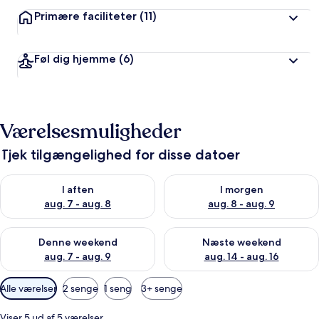
Primære faciliteter
(11)
Føl dig hjemme
(6)
Værelsesmuligheder
Tjek tilgængelighed for disse datoer
Tjek tilgængelighed for i aften aug. 7 - aug. 8
Tjek tilgængelighed for i morg
I aften
I morgen
aug. 7 - aug. 8
aug. 8 - aug. 9
Tjek tilgængelighed for denne weekend aug. 7 - aug. 9
Tjek tilgængelighed for næste
Denne weekend
Næste weekend
aug. 7 - aug. 9
aug. 14 - aug. 16
Tilgængelige
Alle værelser
2 senge
1 seng
3+ senge
filtre
for
Viser 5 ud af 5 værelser