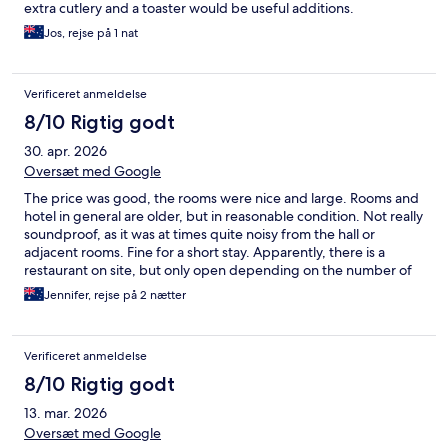
extra cutlery and a toaster would be useful additions.
Jos, rejse på 1 nat
Verificeret anmeldelse
8/10 Rigtig godt
30. apr. 2026
Oversæt med Google
The price was good, the rooms were nice and large. Rooms and
hotel in general are older, but in reasonable condition. Not really
soundproof, as it was at times quite noisy from the hall or
adjacent rooms. Fine for a short stay. Apparently, there is a
restaurant on site, but only open depending on the number of
guests staying at the hotel. Not to matter, plenty of dining
Jennifer, rejse på 2 nætter
options in town.
Verificeret anmeldelse
8/10 Rigtig godt
13. mar. 2026
Oversæt med Google