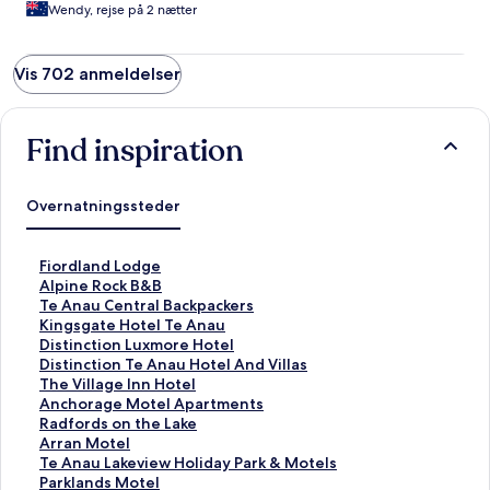
Wendy, rejse på 2 nætter
Vis 702 anmeldelser
Find inspiration
Overnatningssteder
L
Fiordland Lodge
i
L
Alpine Rock B&B
n
i
L
Te Anau Central Backpackers
k
n
i
L
Kingsgate Hotel Te Anau
å
k
n
i
L
Distinction Luxmore Hotel
b
å
k
n
i
L
Distinction Te Anau Hotel And Villas
n
b
å
k
n
i
L
The Village Inn Hotel
e
n
b
å
k
n
i
L
Anchorage Motel Apartments
r
e
n
b
å
k
n
i
L
Radfords on the Lake
d
r
e
n
b
å
k
n
i
L
Arran Motel
e
d
r
e
n
b
å
k
n
i
L
Te Anau Lakeview Holiday Park & Motels
n
e
d
r
e
n
b
å
k
n
i
L
Parklands Motel