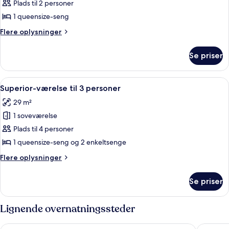
dobbeltværelse
Plads til 2 personer
1 queensize-seng
Flere
Flere oplysninger
oplysninger
om
Se priser
Standard-
dobbeltværelse
Indlæs
Et hotelværelse med to enkeltsenge, en
4
Superior-værelse til 3 personer
alle
29 m²
billeder
1 soveværelse
af
Superior-
Plads til 4 personer
værelse
1 queensize-seng og 2 enkeltsenge
til
Flere
Flere oplysninger
3
oplysninger
personer
om
Se priser
Superior-
værelse
til
Lignende overnatningssteder
3
personer
Te Anau Lakeview Holiday Park & Motels
The Villa