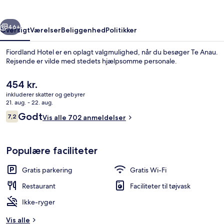
rige
Næste
46+
Oversigt
Værelser
Beliggenhed
Politikker
Fiordland Hotel er en oplagt valgmulighed, når du besøger Te Anau.
Rejsende er vilde med stedets hjælpsomme personale.
Den
454 kr.
nuværende
inkluderer skatter og gebyrer
pris
21. aug. - 22. aug.
er
Anmeldelser
Godt
7,2
Vis alle 702 anmeldelser
454 kr.
7,2 ud af 10.
Standard-dobbeltværelse | Vækkeur, 
Populære faciliteter
Gratis parkering
Gratis Wi-Fi
Restaurant
Faciliteter til tøjvask
Ikke-ryger
Vis alle