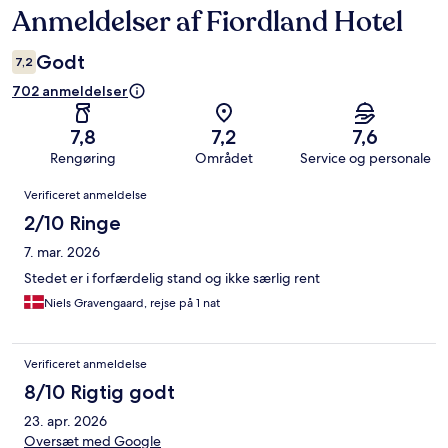
Anmeldelser af Fiordland Hotel
Anmeldelser
Godt
7,2
702 anmeldelser
7,8
7,2
7,6
Rengøring
Området
Service og personale
Anmeldelser
Verificeret anmeldelse
2/10 Ringe
7. mar. 2026
Stedet er i forfærdelig stand og ikke særlig rent
Niels Gravengaard, rejse på 1 nat
Verificeret anmeldelse
8/10 Rigtig godt
23. apr. 2026
Oversæt med Google