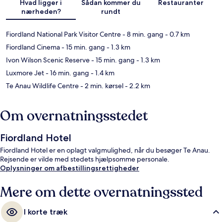
Hvad ligger i
Sådan kommer du
Restauranter
nærheden?
rundt
Fiordland National Park Visitor Centre
- 8 min. gang
- 0.7 km
Fiordland Cinema
- 15 min. gang
- 1.3 km
Ivon Wilson Scenic Reserve
- 15 min. gang
- 1.3 km
Luxmore Jet
- 16 min. gang
- 1.4 km
Te Anau Wildlife Centre
- 2 min. kørsel
- 2.2 km
Om overnatningsstedet
Fiordland Hotel
Fiordland Hotel er en oplagt valgmulighed, når du besøger Te Anau.
Rejsende er vilde med stedets hjælpsomme personale.
Oplysninger om afbestillingsrettigheder
Mere om dette overnatningssted
I korte træk