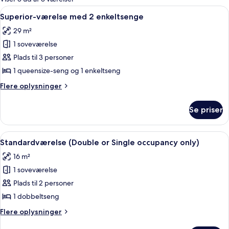
værelser
Indlæs
Et hotelværelse med en stor seng, to
7
Superior-værelse med 2 enkeltsenge
alle
29 m²
billeder
1 soveværelse
af
Superior-
Plads til 3 personer
værelse
1 queensize-seng og 1 enkeltseng
med
Flere
Flere oplysninger
2
oplysninger
enkeltsenge
om
Se priser
Superior-
værelse
med
Indlæs
Et hotelværelse med et stort vindue, 
6
2
Standardværelse (Double or Single occupancy only)
alle
enkeltsenge
16 m²
billeder
1 soveværelse
af
Standardværelse
Plads til 2 personer
(Double
1 dobbeltseng
or
Flere
Flere oplysninger
Single
oplysninger