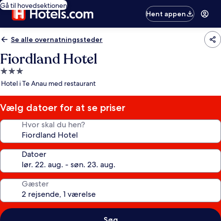
Gå til hovedsektionen
Hent appen
Se alle overnatningssteder
Fiordland Hotel
3.0-
stjernet
Hotel i Te Anau med restaurant
overnatningssted
Vælg datoer for at se priser
Hvor skal du hen?
Datoer
Gæster
Søg