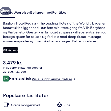
Leading
rige
Næste
Hotels
122+
Oversigt
Værelser
Beliggenhed
Politikker
of
Baglioni Hotel Regina - The Leading Hotels of the World tilbyder en
the
fantastisk beliggenhed, kun fem minutters gang fra Villa Borghese
og Via Veneto. Gæster kan få noget at spise i kaffebaren/caféen og
World
besøge spaen for at lade sig forkæle med deep tissue-massage,
aromaterapi eller ayurvediske behandlinger. Dette hotel med
luksusfaciliteter har også en bar/lounge, et døgnåbent
fitnesscenter og et fitnesscenter. Rejsende har kun godt at sige om
VIP Access
stedets hjælpsomme personale. Offentlig transport ligger kun en
kort gåtur væk: Barberini Metrostation ligger 6 minutter væk og
Den
3.479 kr.
Repubblica - Teatro dell'Opera Metrostation ligger 9 minutter
Udendørsområde
nuværende
derfra.
inkluderer skatter og gebyrer
pris
26. aug. - 27. aug.
er
Anmeldelser
Fantastisk
9,0
Vis alle 553 anmeldelser
3.479 kr.
9,0 ud af 10.
Populære faciliteter
Gratis morgenmad
Spa