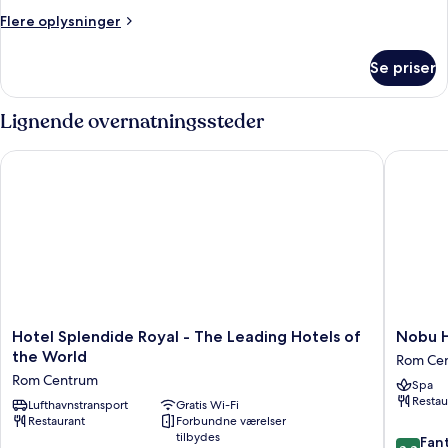
soveværelser
Flere
Flere oplysninger
oplysninger
om
Se priser
Familiesuite
-
3
Lignende overnatningssteder
soveværelser
Hotel Splendide Royal - The Leading Hotels of the World
Nobu Ho
Hotel
Nobu
Hotel Splendide Royal - The Leading Hotels of
Nobu 
Splendide
Hotel
the World
Rom Ce
Royal
Roma
Rom Centrum
Spa
-
Rom
Restau
The
Lufthavnstransport
Gratis Wi-Fi
Centru
Restaurant
Forbundne værelser
Leading
tilbydes
8.8
Hotels
Fant