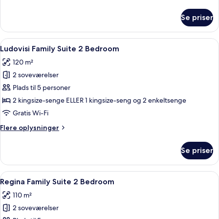
oplysninger
om
Se priser
Family
Suite
2
Indlæs
En spisestue med et rundt bord, stole,
8
Bedroom
Ludovisi Family Suite 2 Bedroom
alle
120 m²
billeder
2 soveværelser
af
Ludovisi
Plads til 5 personer
Family
2 kingsize-senge ELLER 1 kingsize-seng og 2 enkeltsenge
Suite
Gratis Wi-Fi
2
Flere
Flere oplysninger
Bedroom
oplysninger
om
Se priser
Ludovisi
Family
Suite
Indlæs
Et moderne hotelværelse med et marmor
8
2
Regina Family Suite 2 Bedroom
alle
Bedroom
110 m²
billeder
2 soveværelser
af