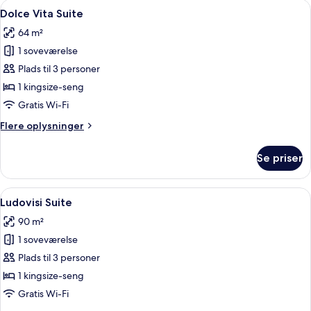
Indlæs
Dolce Vita Suite | Premium-sengetøj, 
12
Dolce Vita Suite
alle
64 m²
billeder
1 soveværelse
af
Dolce
Plads til 3 personer
Vita
1 kingsize-seng
Suite
Gratis Wi-Fi
Flere
Flere oplysninger
oplysninger
om
Se priser
Dolce
Vita
Suite
Indlæs
En spisestue med et rundt bord, stole,
8
Ludovisi Suite
alle
90 m²
billeder
1 soveværelse
af
Ludovisi
Plads til 3 personer
Suite
1 kingsize-seng
Gratis Wi-Fi