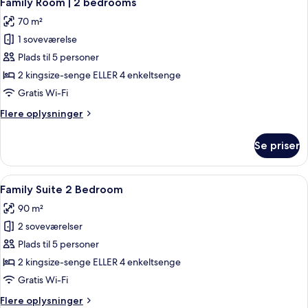
Family Room | 2 bedrooms
alle
70 m²
billeder
1 soveværelse
af
Family
Plads til 5 personer
Room
2 kingsize-senge ELLER 4 enkeltsenge
|
Gratis Wi-Fi
2
Flere
Flere oplysninger
bedrooms
oplysninger
om
Se priser
Family
Room
|
Indlæs
Et hotelværelse med en stor seng, en s
8
2
Family Suite 2 Bedroom
alle
bedrooms
90 m²
billeder
2 soveværelser
af
Family
Plads til 5 personer
Suite
2 kingsize-senge ELLER 4 enkeltsenge
2
Gratis Wi-Fi
Bedroom
Flere
Flere oplysninger