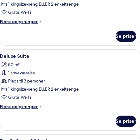
Deluxe
1 kingsize-seng ELLER 2 enkeltsenge
Room
Gratis Wi-Fi
Flere
Flere oplysninger
oplysninger
om
Se priser
Grand
Deluxe
Room
Indlæs
Deluxe Suite | Premium-sengetøj, dun
10
Deluxe Suite
alle
50 m²
billeder
1 soveværelse
af
Deluxe
Plads til 3 personer
Suite
1 kingsize-seng ELLER 2 enkeltsenge
Gratis Wi-Fi
Flere
Flere oplysninger
oplysninger
om
Se priser
Deluxe
Suite
Indlæs
Et pænt indrettet hotelværelse med en
6