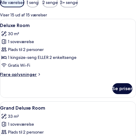
Tilgængelige
Alle værelser
1 seng
2 senge
3+ senge
filtre
for
Viser 15 ud af 15 værelser
værelser
Indlæs
Et pænt indrettet hotelværelse med en
8
Deluxe Room
alle
30 m²
billeder
1 soveværelse
af
Deluxe
Plads til 2 personer
Room
1 kingsize-seng ELLER 2 enkeltsenge
Gratis Wi-Fi
Flere
Flere oplysninger
oplysninger
om
Se priser
Deluxe
Room
Indlæs
Grand Deluxe Room | Premium-sengetø
10
Grand Deluxe Room
alle
33 m²
billeder
1 soveværelse
af
Grand
Plads til 2 personer