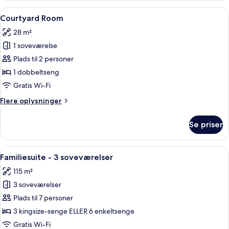
Indlæs
Premium-sengetøj, dundyner, minibar
5
Courtyard Room
alle
28 m²
billeder
1 soveværelse
af
Courtyard
Plads til 2 personer
Room
1 dobbeltseng
Gratis Wi-Fi
Flere
Flere oplysninger
oplysninger
om
Se priser
Courtyard
Room
Indlæs
Familiesuite - 3 soveværelser | Premi
4
Familiesuite - 3 soveværelser
alle
115 m²
billeder
3 soveværelser
af
Familiesuite
Plads til 7 personer
-
3 kingsize-senge ELLER 6 enkeltsenge
3
Gratis Wi-Fi