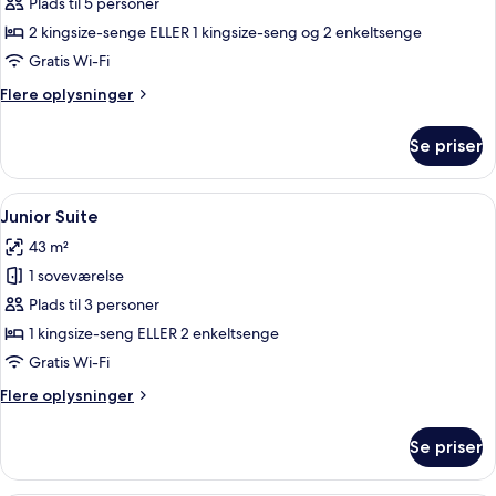
Regina
Plads til 5 personer
Family
2 kingsize-senge ELLER 1 kingsize-seng og 2 enkeltsenge
Suite
Gratis Wi-Fi
2
Flere
Flere oplysninger
Bedroom
oplysninger
om
Se priser
Regina
Family
Suite
Indlæs
Junior Suite | Premium-sengetøj, dun
11
2
Junior Suite
alle
Bedroom
43 m²
billeder
1 soveværelse
af
Junior
Plads til 3 personer
Suite
1 kingsize-seng ELLER 2 enkeltsenge
Gratis Wi-Fi
Flere
Flere oplysninger
oplysninger
om
Se priser
Junior
Suite