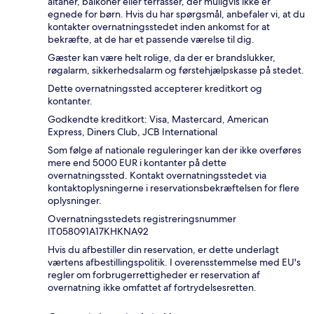
altaner, balkoner eller terrasser, der muligvis ikke er
egnede for børn. Hvis du har spørgsmål, anbefaler vi, at du
kontakter overnatningsstedet inden ankomst for at
bekræfte, at de har et passende værelse til dig.
Gæster kan være helt rolige, da der er brandslukker,
røgalarm, sikkerhedsalarm og førstehjælpskasse på stedet.
Dette overnatningssted accepterer kreditkort og
kontanter.
Godkendte kreditkort: Visa, Mastercard, American
Express, Diners Club, JCB International
Som følge af nationale reguleringer kan der ikke overføres
mere end 5000 EUR i kontanter på dette
overnatningssted. Kontakt overnatningsstedet via
kontaktoplysningerne i reservationsbekræftelsen for flere
oplysninger.
Overnatningsstedets registreringsnummer
IT058091A17KHKNA92
Hvis du afbestiller din reservation, er dette underlagt
værtens afbestillingspolitik. I overensstemmelse med EU's
regler om forbrugerrettigheder er reservation af
overnatning ikke omfattet af fortrydelsesretten.