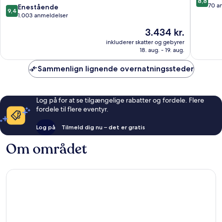
8,8
ud
of
70 a
9.4
Enestående
9,4
af
the
ud
1.003 anmeldelser
10,
World
af
Prisen
3.434 kr.
Fantasti
Rom
10,
er
70
Centrum
Enestående,
inkluderer skatter og gebyrer
3.434 kr.
anmelde
18. aug. - 19. aug.
1.003
anmeldelser
Sammenlign lignende overnatningssteder
Log på for at se tilgængelige rabatter og fordele. Flere
fordele til flere eventyr.
Log på
Tilmeld dig nu – det er gratis
Om området