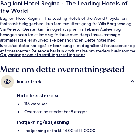
Baglioni Hotel Regina - The Leading Hotels of
the World
Baglioni Hotel Regina - The Leading Hotels of the World tilbyder en
fantastisk beliggenhed, kun fem minutters gang fra Villa Borghese og
Via Veneto. Gæster kan få noget at spise i kaffebaren/caféen og
besøge spaen for at lade sig forkæle med deep tissue-massage,
aromaterapi eller ayurvediske behandlinger. Dette hotel med
luksusfaciliteter har også en bar/lounge, et døgnåbent fitnesscenter og
et fitnesscenter. Rejsende har kun godt at sige om stedets hjælpsomme
Oplysninger om afbestillingsrettigheder
personale. Offentlig transport ligger kun en kort gåtur væk: Barberini
Metrostation ligger 6 minutter væk og Repubblica - Teatro dell'Opera
Mere om dette overnatningssted
Metrostation ligger 9 minutter derfra.
I korte træk
Hotellets størrelse
116 værelser
Overnatningsstedet har 8 etager
Indtjekning/udtjekning
Indtjekning er fra kl. 14.00 til kl. 00.00