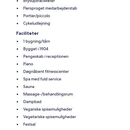
Bryllupsfaciliteter
Flersproget medarbejderstab
Portier/piccolo
Cykeludlejning
Faciliteter
1 bygning/tårn
Bygget i 1904
Pengeskab i receptionen
Piano
Døgnåbent fitnesscenter
Spa med fuld service
Sauna
Massage-/behandlingsrum
Dampbad
Veganske spisemuligheder
Vegetariske spisemuligheder
Festsal