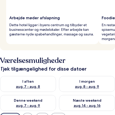
Arbejde møder afslapning
Foodie
Dette hotel ligger i byens centrum og tilbyder et
En resta
businesscenter og mødelokaler. Efter arbejde kan
spisemu
gæsterne nyde spabehandlinger, massage og sauna.
vegetar
morgenm
Værelsesmuligheder
Tjek tilgængelighed for disse datoer
Tjek tilgængelighed for i aften aug. 7 - aug. 8
Tjek tilgængelighed for i morg
I aften
I morgen
aug. 7 - aug. 8
aug. 8 - aug. 9
Tjek tilgængelighed for denne weekend aug. 7 - aug. 9
Tjek tilgængelighed for næste
Denne weekend
Næste weekend
aug. 7 - aug. 9
aug. 14 - aug. 16