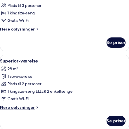
Margherita
Plads til 3 personer
Terrace
1 kingsize-seng
Suite
Gratis Wi-Fi
Flere
Flere oplysninger
oplysninger
om
Se priser
Margherita
Terrace
Suite
Indlæs
Superior-værelse | Premium-sengetøj,
8
Superior-værelse
alle
28 m²
billeder
1 soveværelse
af
Superior-
Plads til 2 personer
værelse
1 kingsize-seng ELLER 2 enkeltsenge
Gratis Wi-Fi
Flere
Flere oplysninger
oplysninger
om
Se priser
Superior-
værelse