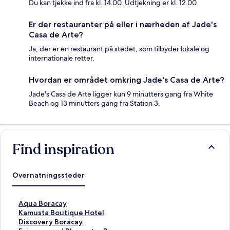
Du kan tjekke ind fra kl. 14.00. Udtjekning er kl. 12.00.
Er der restauranter på eller i nærheden af Jade's
Casa de Arte?
Ja, der er en restaurant på stedet, som tilbyder lokale og
internationale retter.
Hvordan er området omkring Jade's Casa de Arte?
Jade's Casa de Arte ligger kun 9 minutters gang fra White
Beach og 13 minutters gang fra Station 3.
Find inspiration
Overnatningssteder
L
Aqua Boracay
i
L
Kamusta Boutique Hotel
n
i
L
Discovery Boracay