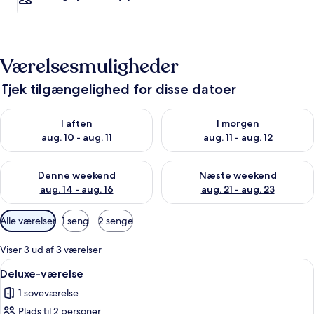
Værelsesmuligheder
Tjek tilgængelighed for disse datoer
Tjek tilgængelighed for i aften aug. 10 - aug. 11
Tjek tilgængelighed for i morg
I aften
I morgen
aug. 10 - aug. 11
aug. 11 - aug. 12
Tjek tilgængelighed for denne weekend aug. 14 - aug. 16
Tjek tilgængelighed for næste
Denne weekend
Næste weekend
aug. 14 - aug. 16
aug. 21 - aug. 23
Tilgængelige
Alle værelser
1 seng
2 senge
filtre
for
Viser 3 ud af 3 værelser
værelser
Indlæs
Et hotelværelse med seng, ventilator, 
4
Deluxe-værelse
alle
1 soveværelse
billeder
Plads til 2 personer