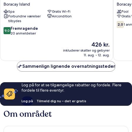
Place
Boracay
Boracay Island
Boracay 
Boracay
Isle
Spa
Gratis Wi-Fi
Pool
Boracay
by
Forbundne værelser
Aircondition
Gratis
Island
The
tilbydes
White
2.0
2,0
1 an
9.0
Fremragende
Beach
ud
9,0
ud
20 anmeldelser
Boracay
af
af
Island
10,
Prisen
426 kr.
10,
1
er
Fremragende,
anmelde
inkluderer skatter og gebyrer
426 kr.
20
11. aug. - 12. aug.
anmeldelser
Sammenlign lignende overnatningssteder
Log på for at se tilgængelige rabatter og fordele. Flere
fordele til flere eventyr.
Log på
Tilmeld dig nu – det er gratis
Om området