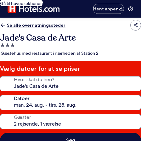
Gå til hovedsektionen
Hent appen
Se alle overnatningssteder
Jade's Casa de Arte
3.0-
stjernet
Gæstehus med restaurant i nærheden af Station 2
overnatningssted
Vælg datoer for at se priser
Hvor skal du hen?
Datoer
Gæster
Søg