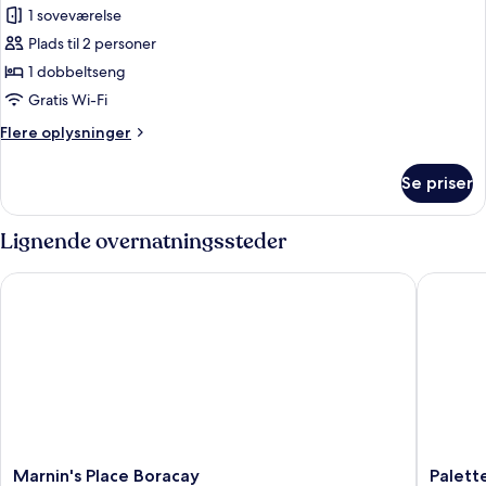
1 soveværelse
billeder
Plads til 2 personer
af
Standardværelse
1 dobbeltseng
Gratis Wi-Fi
Flere
Flere oplysninger
oplysninger
om
Se priser
Standardværelse
Lignende overnatningssteder
Marnin's Place Boracay
Palette 
Marnin's
Palette
Marnin's Place Boracay
Palett