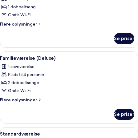
af
Deluxe-
1 dobbeltseng
værelse
Gratis Wi-Fi
Flere
Flere oplysninger
oplysninger
om
Se priser
Deluxe-
værelse
Indlæs
Et værelse med seng, fjernsyn, ventilato
8
Familieværelse (Deluxe)
alle
1 soveværelse
billeder
Plads til 4 personer
af
Familieværelse
2 dobbeltsenge
(Deluxe)
Gratis Wi-Fi
Flere
Flere oplysninger
oplysninger
om
Se priser
Familieværelse
(Deluxe)
Indlæs
Et soveværelse med seng, et natbord,
5
Standardværelse
alle