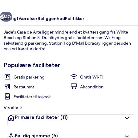
rige
Næste
27+
Oversigt
Værelser
Beliggenhed
Politikker
Jade's Casa de Arte ligger mindre end et kvarters gang fra White
Beach og Station 3. Du tilbydes gratis faciliteter som Wi-Fi og
selvstændig parkering. Station 1 og D'Mall Boracay ligger desuden
en kort køretur derfra.
Populære faciliteter
Gratis parkering
Gratis Wi-Fi
Udendørsområde
Restaurant
Aircondition
Faciliteter til tøjvask
Vis alle
Primære faciliteter
(11)
Føl dig hjemme
(6)