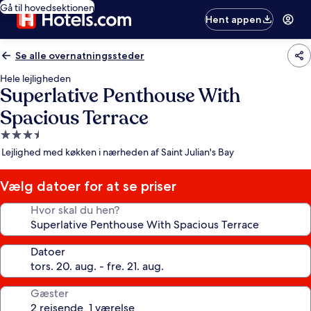
Gå til hovedsektionen
Hent appen
Se alle overnatningssteder
Hele lejligheden
Superlative Penthouse With
Spacious Terrace
3.5-
stjernet
Lejlighed med køkken i nærheden af Saint Julian's Bay
overnatningssted
Vælg datoer for at se priser
Hvor skal du hen?
Datoer
Gæster