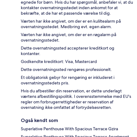
egnede for børn. Hvis du har spørgsmål, anbefaler vi, at du
kontakter overnatningsstedet inden ankomst for at
bekræfte, at de har et passende værelse til dig.
Værten har ikke angivet, om der er en kuliltealarm på
overnatningsstedet. Medbring evt. egen alarm.
Værten har ikke angivet, om der er en røgalarm på
overnatningsstedet.
Dette overnatningssted accepterer kreditkort og
kontanter.
Godkendte kreditkort: Visa, Mastercard
Dette overnatningssted rengøres professionelt.
Et obligatorisk gebyr for rengøring er inkluderet i
overnatningsstedets pris.
Hvis du afbestiller din reservation, er dette underlagt
værtens afbestillingspolitik. I overensstemmelse med EU's
regler om forbrugerrettigheder er reservation af
overnatning ikke omfattet af fortrydelsesretten.
Også kendt som
Superlative Penthouse With Spacious Terrace Gzira
Superlative Penthouse With Spacious Terrace Apartment