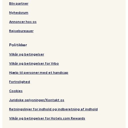
f
m
e
e
s
v
Bliv partner
r
a
e
o
Nyhedsrum
n
t
Annoncer hos os
Rejsebureauer
Politikker
Vilkår og betingelser
Vilkår og betingelser for Vrbo
Hjælp til personer med et handicap
Fortrolighed
Cookies
Juridiske oplysninger/Kontakt os
Retningslinjer for indhold og indberetning af indhold
Vilkår og betingelser for Hotels.com Rewards