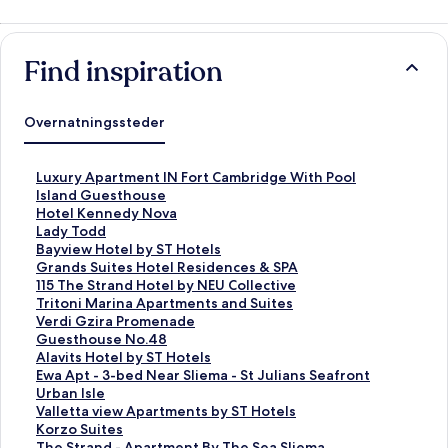
Find inspiration
Overnatningssteder
L
Luxury Apartment IN Fort Cambridge With Pool
i
L
Island Guesthouse
n
i
L
Hotel Kennedy Nova
k
n
i
L
Lady Todd
å
k
n
i
L
Bayview Hotel by ST Hotels
b
å
k
n
i
L
Grands Suites Hotel Residences & SPA
n
b
å
k
n
i
L
115 The Strand Hotel by NEU Collective
e
n
b
å
k
n
i
L
Tritoni Marina Apartments and Suites
r
e
n
b
å
k
n
i
L
Verdi Gzira Promenade
d
r
e
n
b
å
k
n
i
L
Guesthouse No.48
e
d
r
e
n
b
å
k
n
i
L
Alavits Hotel by ST Hotels
n
e
d
r
e
n
b
å
k
n
i
L
Ewa Apt - 3-bed Near Sliema - St Julians Seafront
n
n
e
d
r
e
n
b
å
k
n
i
L
Urban Isle
e
n
n
e
d
r
e
n
b
å
k
n
i
L
Valletta view Apartments by ST Hotels
s
e
n
n
e
d
r
e
n
b
å
k
n
i
L
Korzo Suites
i
s
e
n
n
e
d
r
e
n
b
å
k
n
i
L
The Strand - Apartment By The Sea Sliema