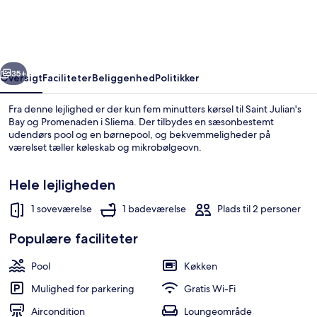
Spacious
Terrace
rige
Næste
35+
Oversigt
Faciliteter
Beliggenhed
Politikker
Fra denne lejlighed er der kun fem minutters kørsel til Saint Julian's
Bay og Promenaden i Sliema. Der tilbydes en sæsonbestemt
udendørs pool og en børnepool, og bekvemmeligheder på
værelset tæller køleskab og mikrobølgeovn.
Hele lejligheden
1 soveværelse
1 badeværelse
Plads til 2 personer
Sø
Populære faciliteter
Pool
Køkken
Mulighed for parkering
Gratis Wi-Fi
Aircondition
Loungeområde