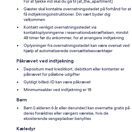
For at tjekke ind skal du gå til [at_the_apartment]
Gæster skal kontakte overnatningsstedet på forhånd for at
få indtjekningsinstruktioner. Din vært byder dig
velkommen
Kontakt venligst overnatningsstedet via
kontaktoplysningerne i reservationsbekræftelsen, mindst
48 timer før du ankommer, for at arrangere indtjekning
Oplysninger fra overnatningsstedet kan være oversat ved
hjælp af automatiserede oversættelsesværktøjer
Påkrævet ved indtjekning
Depositum med kreditkort, debitkort eller kontanter er
påkrævet for påløbne udgifter
Gyldigt billed-ID kan være påkrævet
Minimumsalder ved indtjekning er 18
Børn
Børn (i alderen 6 år eller derunder) kan overnatte gratis på
deres forældres eller værgers værelse, hvis de
eksisterende sengepladser benyttes
Kæledyr