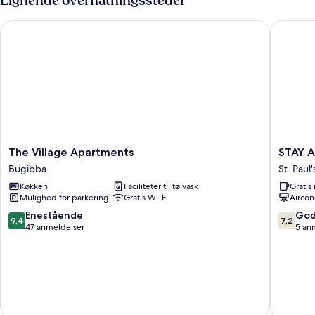
Lignende overnatningssteder
The Village Apartments
STAY AT
The
STAY
The Village Apartments
STAY 
Village
AT
Bugibba
St. Paul
Apartments
9020
Køkken
Faciliteter til tøjvask
Grati
Bugibba
St.
Mulighed for parkering
Gratis Wi-Fi
Aircon
Paul's
Bay
9.4
7.2
Enestående
God
9,4
7,2
ud
ud
47 anmeldelser
5 an
af
af
10,
10,
Enestående,
Godt,
47
5
anmeldelser
anmelde