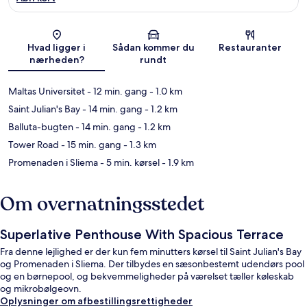
Kort
Hvad ligger i
Sådan kommer du
Restauranter
nærheden?
rundt
Maltas Universitet
- 12 min. gang
- 1.0 km
Saint Julian's Bay
- 14 min. gang
- 1.2 km
Balluta-bugten
- 14 min. gang
- 1.2 km
Tower Road
- 15 min. gang
- 1.3 km
Promenaden i Sliema
- 5 min. kørsel
- 1.9 km
Om overnatningsstedet
Superlative Penthouse With Spacious Terrace
Fra denne lejlighed er der kun fem minutters kørsel til Saint Julian's Bay
og Promenaden i Sliema. Der tilbydes en sæsonbestemt udendørs pool
og en børnepool, og bekvemmeligheder på værelset tæller køleskab
og mikrobølgeovn.
Oplysninger om afbestillingsrettigheder