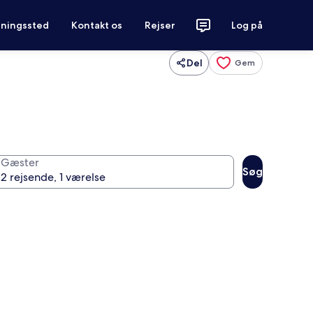
tningssted
Kontakt os
Rejser
Log på
Del
Gem
Gæster
Søg