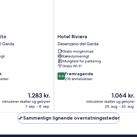
Hotel
tto
Hotel Riviera
Riviera
l Garda
Desenzano del Garda
Desenzano
Gratis morgenmad
del
igt
Kæledyrsvenligt
Garda
Mulighed for parkering
Gratis Wi-Fi
9.0
k
Fremragende
9,0
ud
elser
276 anmeldelser
af
10,
Prisen
Prisen
1.283 kr.
1.064 kr.
Fremragende,
er
er
276
inkluderer skatter og gebyrer
inkluderer skatter og gebyrer
1.283 kr.
1.064 kr.
anmeldelser
7. sep. - 8. sep.
25. aug. - 26. aug.
Sammenlign lignende overnatningssteder