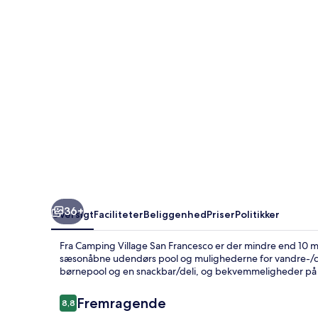
36+
Oversigt
Faciliteter
Beliggenhed
Priser
Politikker
Fra Camping Village San Francesco er der mindre end 10 min
sæsonåbne udendørs pool og mulighederne for vandre-/cy
børnepool og en snackbar/deli, og bekvemmeligheder på 
Anmeldelser
Fremragende
8,8
8,8 ud af 10.