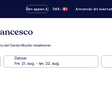
•
Åbn appen
DKK
Annoncér dit overna
rancesco
ano del Garda tilbyder tekøkkener
Datoer