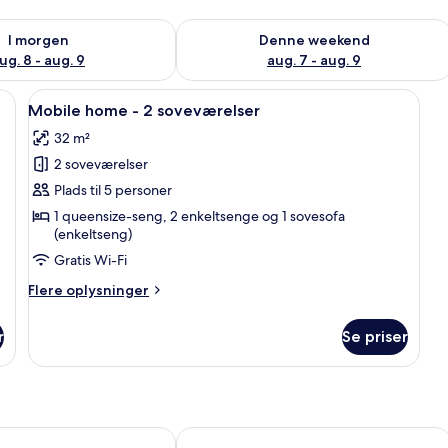
lighed for i morgen aug. 8 - aug. 9
Tjek tilgængelighed for denne weeken
I morgen
Denne weekend
ug. 8 - aug. 9
aug. 7 - aug. 9
sengetæppe, et kamera og en gul taske på sengen.
Indlæs
Et soveværelse med en seng, et indby
15
Mobile home - 2 soveværelser
alle
32 m²
billeder
2 soveværelser
af
Mobile
Plads til 5 personer
home
1 queensize-seng, 2 enkeltsenge og 1 sovesofa
(enkeltseng)
-
2
Gratis Wi-Fi
soveværelser
Flere
Flere oplysninger
oplysninger
om
r
Se priser
Mobile
home
-
2
soveværelser
o
Hotel Riviera