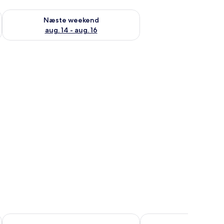
d aug. 7 - aug. 9
Tjek tilgængelighed for næste weekend aug. 14 - aug. 16
Næste weekend
aug. 14 - aug. 16
gget skab, en hylde med genstande og et badeværelse med vask og spejl.
Le Terrazze Sul Lago Residence & Hotel
The Garda Village