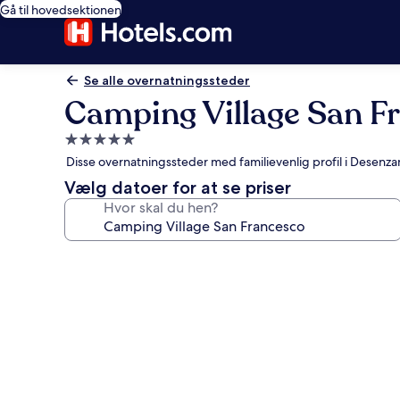
Gå til hovedsektionen
Se alle overnatningssteder
Camping Village San F
5.0-
stjernet
Disse overnatningssteder med familievenlig profil i Desenz
overnatningssted
Vælg datoer for at se priser
Hvor skal du hen?
Billedgalleri
for
Camping
Village
San
Francesco