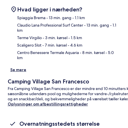
Hvad ligger i nærheden?
Spiaggia Brema
- 13 min. gang
- 1.1 km
Claudio Lana Professional Surf Center
- 13 min. gang
- 1.1
km
Kor
Terme Virgilio
- 3 min. kørsel
- 1.5 km
Scaligero Slot
- 7 min. kørsel
- 4.6 km
Centro Benessere Termale Aquaria
- 8 min. kørsel
- 5.0
km
Se mere
Camping Village San Francesco
Fra Camping Village San Francesco er der mindre end 10 minutters kø
sæsonåbne udendørs pool og mulighederne for vandre-/cykelruter 
og en snackbar/deli, og bekvemmeligheder på værelset tæller køl
Oplysninger om afbestillingsrettigheder
Overnatningsstedets størrelse