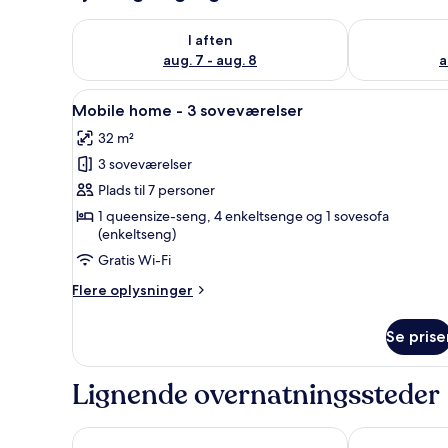
Tjek tilgængelighed for i aften aug. 7 - aug. 8
Tjek tilgænge
I aften
aug. 7 - aug. 8
a
Indlæs
Et soveværelse med et ternet 
14
Mobile home - 3 soveværelser
alle
32 m²
billeder
3 soveværelser
af
Mobile
Plads til 7 personer
home
1 queensize-seng, 4 enkeltsenge og 1 sovesofa
(enkeltseng)
-
3
Gratis Wi-Fi
soveværelser
Flere
Flere oplysninger
oplysninger
om
Se prise
Mobile
home
-
Lignende overnatningssteder
3
soveværelser
Club Del Sole Desenzano Boutique Resort
Hotel Bonott