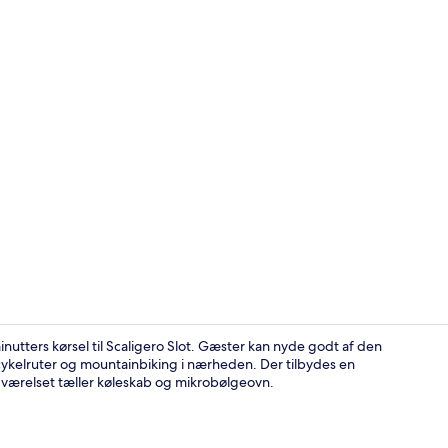
Mobile home 
utters kørsel til Scaligero Slot. Gæster kan nyde godt af den
kelruter og mountainbiking i nærheden. Der tilbydes en
værelset tæller køleskab og mikrobølgeovn.
Udendørs le