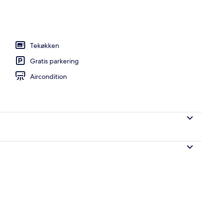
t udendørs pool
Tekøkken
Gratis parkering
Aircondition