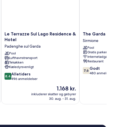
Le
The
Le Terrazze Sul Lago Residence &
The Garda Village
Terrazze
Garda
Hotel
Sirmione
Sul
Village
Padenghe sul Garda
Pool
Lago
Sirmione
Gratis parkering
Residence
Pool
Internetadgang
Lufthavnstransport
&
Restaurant
Tekøkken
Hotel
Kæledyrsvenligt
7.6
Godt
Padenghe
7,6
ud
480 anmeldelser
8.4
sul
Alletiders
8,4
af
ud
Garda
496 anmeldelser
10,
af
Prisen
1.168 kr.
Godt,
10,
er
480
Alletiders,
inkluderer skatter og gebyrer
inkluderer 
1.168 kr.
anmeldelser
30. aug. - 31. aug.
496
anmeldelser