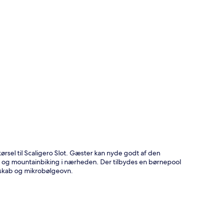
t
rsel til Scaligero Slot. Gæster kan nyde godt af den
og mountainbiking i nærheden. Der tilbydes en børnepool
eskab og mikrobølgeovn.