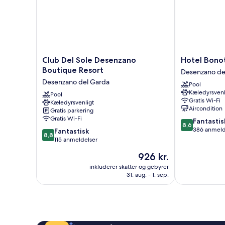
Club
Hotel
Club Del Sole Desenzano
Hotel Bono
Del
Bonotto
Boutique Resort
Desenzano de
Sole
Desenzano
Desenzano del Garda
Pool
Desenzano
del
Kæledyrsvenl
Boutique
Pool
Garda
Gratis Wi-Fi
Kæledyrsvenligt
Resort
Aircondition
Gratis parkering
Desenzano
Gratis Wi-Fi
8.6
Fantastis
del
8,6
ud
386 anmeld
8.8
Garda
Fantastisk
8,8
af
ud
115 anmeldelser
10,
af
Prisen
926 kr.
Fantastisk,
10,
er
386
Fantastisk,
inkluderer skatter og gebyrer
926 kr.
anmeldelser
31. aug. - 1. sep.
115
anmeldelser