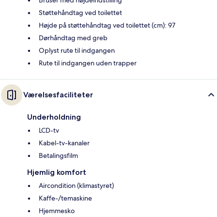
Bruser med højdeindstilling
Støttehåndtag ved toilettet
Højde på støttehåndtag ved toilettet (cm): 97
Dørhåndtag med greb
Oplyst rute til indgangen
Rute til indgangen uden trapper
Værelsesfaciliteter
Underholdning
LCD-tv
Kabel-tv-kanaler
Betalingsfilm
Hjemlig komfort
Aircondition (klimastyret)
Kaffe-/temaskine
Hjemmesko