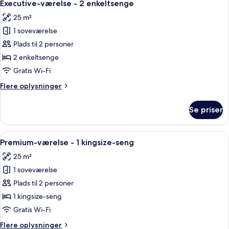
4
1
Executive-værelse - 2 enkeltsenge
alle
queensize-
25 m²
seng
billeder
1 soveværelse
af
Executive-
Plads til 2 personer
værelse
2 enkeltsenge
-
Gratis Wi-Fi
2
Flere
Flere oplysninger
enkeltsenge
oplysninger
om
Se priser
Executive-
værelse
-
Indlæs
Et hotelværelse med en stor seng, et s
4
2
Premium-værelse - 1 kingsize-seng
alle
enkeltsenge
25 m²
billeder
1 soveværelse
af
Premium-
Plads til 2 personer
værelse
1 kingsize-seng
-
Gratis Wi-Fi
1
Flere
Flere oplysninger