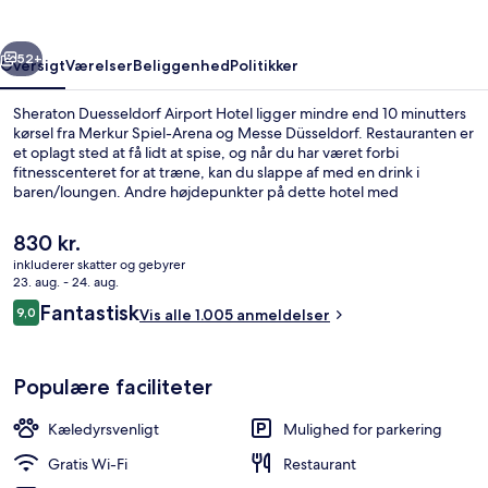
rige
Næste
52+
Oversigt
Værelser
Beliggenhed
Politikker
Sheraton Duesseldorf Airport Hotel ligger mindre end 10 minutters
kørsel fra Merkur Spiel-Arena og Messe Düsseldorf. Restauranten er
et oplagt sted at få lidt at spise, og når du har været forbi
fitnesscenteret for at træne, kan du slappe af med en drink i
baren/loungen. Andre højdepunkter på dette hotel med
luksusfaciliteter tæller en snackbar/deli, en terrasse og en have.
Rejsende kan godt lide stedets hjælpsomme personale og korte
Den
830 kr.
afstand til lufthavnen. Offentlig transport er tæt på: Eckenerstraße
nuværende
inkluderer skatter og gebyrer
Sporvognsstation ligger kun 14 minutter derfra til fods.
pris
23. aug. - 24. aug.
Restaurant
er
Anmeldelser
Fantastisk
9,0
Vis alle 1.005 anmeldelser
830 kr.
9,0 ud af 10.
Populære faciliteter
Kæledyrsvenligt
Mulighed for parkering
Gratis Wi-Fi
Restaurant