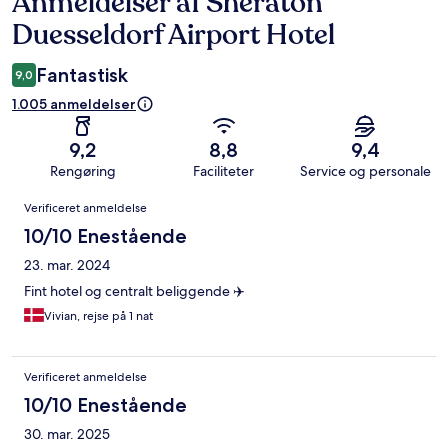
Anmeldelser af Sheraton
Anmeldelser
Duesseldorf Airport Hotel
Fantastisk
9,0
1.005 anmeldelser
9,2
8,8
9,4
Rengøring
Faciliteter
Service og personale
Anmeldelser
Verificeret anmeldelse
10/10 Enestående
23. mar. 2024
Fint hotel og centralt beliggende ✈️
Vivian, rejse på 1 nat
Verificeret anmeldelse
10/10 Enestående
30. mar. 2025