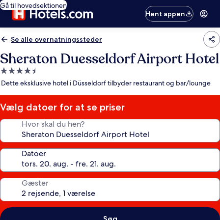
Gå til hovedsektionen
Hent appen
Se alle overnatningssteder
Sheraton Duesseldorf Airport Hotel
4.5-
stjernet
Dette eksklusive hotel i Düsseldorf tilbyder restaurant og bar/lounge
overnatningssted
Vælg datoer for at se priser
Hvor skal du hen?
Datoer
Gæster
Søg