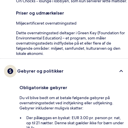
On Chocks - lounge i lobbyen, som kun serverer lette måltider.
Priser og udmærkelser
Miljøcertificeret overnatningssted
Dette overnatningssted deltager i Green Key (Foundation for
Environmental Education) – et program, som måler
overnatningsstedets indflydelse på et eller flere af de
følgende områder: miljøet, samfundet, kulturarven og den
lokale økonomi.
Gebyrer og politikker
Obligatoriske gebyrer
Du vil blive bedt om at betale følgende gebyrer på
overnatningsstedet ved indtjekning eller udtjekning.
Gebyrer inkluderer muligvis skatter:
Der pålægges en byskat: EUR 3.00 pr. person pr. nat,
op til 21 nætter. Denne skat gælder ikke for børn under