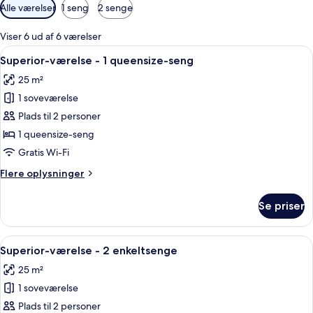
Tilgængelige
Alle værelser
1 seng
2 senge
filtre
for
Viser 6 ud af 6 værelser
værelser
Indlæs
Et hotelværelse med en seng, et skrive
4
Superior-værelse - 1 queensize-seng
alle
25 m²
billeder
1 soveværelse
af
Superior-
Plads til 2 personer
værelse
1 queensize-seng
-
Gratis Wi-Fi
1
Flere
Flere oplysninger
queensize-
oplysninger
seng
om
Se priser
Superior-
værelse
-
Indlæs
Et hotelværelse med to senge, et skriv
4
1
Superior-værelse - 2 enkeltsenge
alle
queensize-
25 m²
seng
billeder
1 soveværelse
af
Superior-
Plads til 2 personer