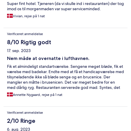
Super fint hotel. Tjeneren (da vi skulle ind i restauranten) der tog
imod os til morgenmaden var super serviceminded.
Vivian, rejse på 1 nat
Verificeret anmeldelse
8/10 Rigtig godt
17. sep. 2023
Nem måde at overnatte i lufthavnen.
Fik et almindeligt standartværelse. Sengene meget bløde, fik et
værelse med badekar. Endte med at få et handicapværelse med
tilsyneladende ikke så bløde senge og en brucenice. Der
mangler en måtte i brusenicen. Det var meget bedre for en
med dårlig ryg. Restauranten serverede god mad. Syntes, det
er for dyrt set ifht standart.
Annette Nygaard, rejse på 1 nat
Verificeret anmeldelse
2/10 Ringe
6. aug. 2023