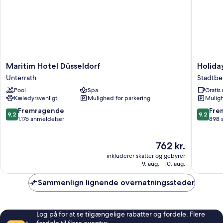
Maritim
Holiday
Maritim Hotel Düsseldorf
Holida
Hotel
Inn
Unterrath
Stadtbez
Düsseldorf
Express
Pool
Spa
Grati
Unterrath
Düsseld
Kæledyrsvenligt
Mulighed for parkering
Muligh
Airport
by
9.2
9.2
Fremragende
Fre
9,2
9,2
IHG
ud
ud
1.176 anmeldelser
898 
Stadtbez
af
af
6
10,
10,
Prisen
762 kr.
Fremragende,
Fremrag
er
1.176
898
inkluderer skatter og gebyrer
762 kr.
anmeldelser
anmelde
9. aug. - 10. aug.
Sammenlign lignende overnatningssteder
Log på for at se tilgængelige rabatter og fordele. Flere
fordele til flere eventyr.