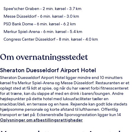
Spee'scher Graben
- 2 min. kørsel
- 3.7 km
Messe Düsseldorf
- 6 min. kørsel
- 3.0 km
PSD Bank Dome
- 6 min. kørsel
- 6.2 km
Merkur Spiel-Arena
- 6 min. kørsel
- 5.4 km
Congress Center Düsseldorf
- 8 min. kørsel
- 4.0 km
Om overnatningsstedet
Sheraton Duesseldorf Airport Hotel
Sheraton Duesseldorf Airport Hotel ligger mindre end 10 minutters
kørsel fra Merkur Spiel-Arena og Messe Düsseldorf. Restauranten er et
oplagt sted at få lidt at spise, og når du har været forbi fitnesscenteret
for at træne, kan du slappe af med en drink i baren/loungen. Andre
højdepunkter på dette hotel med luksusfaciliteter tæller en
snackbar/deli, en terrasse og en have. Rejsende kan godt lide stedets
hjælpsomme personale og korte afstand til lufthavnen. Offentlig
transport er tæt på: Eckenerstraße Sporvognsstation ligger kun 14
minutter derfra til fods.
Oplysninger om afbestillingsrettigheder