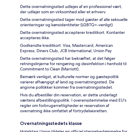
Dette overnatningssted udlejes af en professionel vært,
der udlejer som en virksomhed eller et erhverv.
Dette overnatningssted tager mod gæster af alle seksuelle
orienteringer og kønsidentiteter (LGBTQ+-venligt).
Dette overnatningssted accepterer kreditkort. Kontanter
accepteres ikke.
Godkendte kreditkort: Visa, Mastercard, American
Express, Diners Club, JCB International, Union Pay
Dette overnatningssted har bekræftet, at det følger
retningslinjerne for rengøring og desinfektion i henhold til
Commitment to Clean (Marriott).
Bemærk venligst, at kulturelle normer og gæstepolitik
varierer afhængigt af land og overnatningssted. De
angivne politikker kommer fra overnatningsstedet.
Hvis du afbestiller din reservation, er dette underlagt
værtens afbestillingspolitik. I overensstemmelse med EU's
regler om forbrugerrettigheder er reservation af
overnatning ikke omfattet af fortrydelsesretten.
Overnatningsstedets klasse
Hotelstars Union tildeler en officiel stjernebedømmelse for