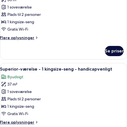
af
Deluxe-
1 soveværelse
værelse
Plads til 2 personer
-
1 kingsize-seng
1
Gratis Wi-Fi
kingsize-
Flere
Flere oplysninger
seng
oplysninger
-
om
Se priser
handicapvenligt
Deluxe-
værelse
-
Indlæs
Et moderne hotelværelse med en stor s
5
1
Superior-værelse - 1 kingsize-seng - handicapvenligt
alle
kingsize-
Byudsigt
seng
billeder
-
37 m²
af
handicapvenligt
Superior-
1 soveværelse
værelse
Plads til 2 personer
-
1 kingsize-seng
1
Gratis Wi-Fi
kingsize-
Flere
Flere oplysninger
seng
oplysninger