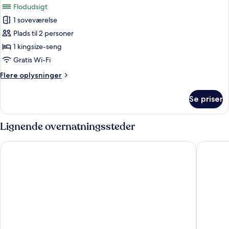
Flodudsigt
senge
billeder
1 soveværelse
af
Suite
Plads til 2 personer
(Americana)
1 kingsize-seng
Gratis Wi-Fi
Flere
Flere oplysninger
oplysninger
om
Se priser
Suite
(Americana)
Lignende overnatningssteder
Hyatt Place Washington DC/Georgetown/West End
State Pl