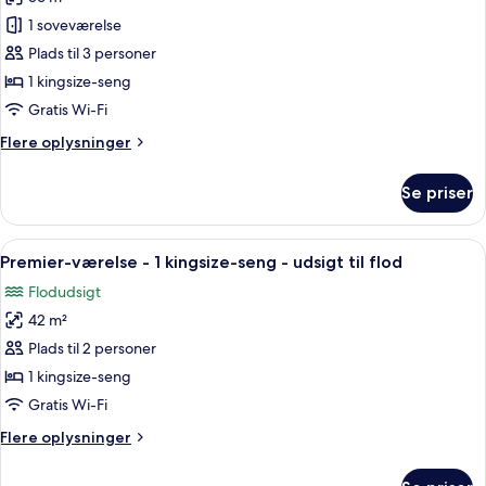
af
handicapvenligt
Suite
1 soveværelse
-
Plads til 3 personer
1
1 kingsize-seng
soveværelse
Gratis Wi-Fi
-
Flere
Flere oplysninger
handicapvenligt
oplysninger
-
om
Se priser
udsigt
Suite
-
til
1
Indlæs
Et hotelværelse med en seng, en brun l
have
7
soveværelse
Premier-værelse - 1 kingsize-seng - udsigt til flod
alle
-
Flodudsigt
handicapvenligt
billeder
-
42 m²
af
udsigt
Premier-
Plads til 2 personer
til
værelse
have
1 kingsize-seng
-
Gratis Wi-Fi
1
Flere
Flere oplysninger
kingsize-
oplysninger
seng
om