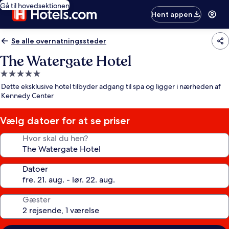
Gå til hovedsektionen
Hent appen
Se alle overnatningssteder
The Watergate Hotel
5.0-
stjernet
Dette eksklusive hotel tilbyder adgang til spa og ligger i nærheden af
overnatningssted
Kennedy Center
Vælg datoer for at se priser
Hvor skal du hen?
Datoer
Gæster