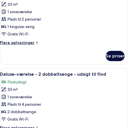
33 m²
af
Deluxe-
1 soveværelse
værelse
Plads til 2 personer
-
1 kingsize-seng
1
Gratis Wi-Fi
kingsize-
Flere
Flere oplysninger
seng
oplysninger
-
om
Se priser
udsigt
Deluxe-
værelse
til
-
Indlæs
Premium-sengetøj, dundyner, senge m
flod
6
1
Deluxe-værelse - 2 dobbeltsenge - udsigt til flod
alle
kingsize-
Flodudsigt
seng
billeder
-
33 m²
af
udsigt
Deluxe-
1 soveværelse
til
værelse
flod
Plads til 4 personer
-
2 dobbeltsenge
2
Gratis Wi-Fi
dobbeltsenge
Flere
Flere oplysninger