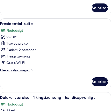
oplysninger
om
Se priser
Suite
(Rose)
Indlæs
En moderne stue med en grå hjørnesofa
8
Presidential-suite
alle
Flodudsigt
billeder
223 m²
af
Presidential-
1 soveværelse
suite
Plads til 2 personer
1 kingsize-seng
Gratis Wi-Fi
Flere
Flere oplysninger
oplysninger
om
Se priser
Presidential-
suite
Indlæs
Premium-sengetøj, dundyner, senge m
6
Deluxe-værelse - 1 kingsize-seng - handicapvenligt
alle
Flodudsigt
billeder
35 m²