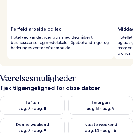
Perfekt arbejde og leg
Middag
Hotel ved vandet i centrum med døgnåbent
Hotellet
businesscenter og mødelokaler. Spabehandlinger og
og udsig
barlounges venter efter arbejde.
morgenm
picnics.
Værelsesmuligheder
Tjek tilgængelighed for disse datoer
Tjek tilgængelighed for i aften aug. 7 - aug. 8
Tjek tilgængelighed for i morg
I aften
I morgen
aug. 7 - aug. 8
aug. 8 - aug. 9
Tjek tilgængelighed for denne weekend aug. 7 - aug. 9
Tjek tilgængelighed for næste
Denne weekend
Næste weekend
aug. 7 - aug. 9
aug. 14 - aug. 16