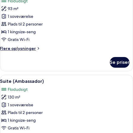
Flodudsigt
balkon
billeder
93 m²
af
Suite
1 soveværelse
(Diplomat)
Plads til 2 personer
1 kingsize-seng
Gratis Wi-Fi
Flere
Flere oplysninger
oplysninger
om
Se priser
Suite
(Diplomat)
Indlæs
En moderne stue med sofa, stole, et 
7
Suite (Ambassador)
alle
Flodudsigt
billeder
130 m²
af
Suite
1 soveværelse
(Ambassador)
Plads til 2 personer
1 kingsize-seng
Gratis Wi-Fi