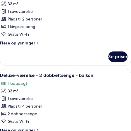
til
33 m²
af
have
Deluxe-
1 soveværelse
værelse
Plads til 2 personer
-
1 kingsize-seng
1
Gratis Wi-Fi
kingsize-
Flere
Flere oplysninger
seng
oplysninger
-
om
Se priser
balkon
Deluxe-
værelse
-
Indlæs
Et hotelværelse med to senge, et skrive
5
1
Deluxe-værelse - 2 dobbeltsenge - balkon
alle
kingsize-
Flodudsigt
seng
billeder
-
33 m²
af
balkon
Deluxe-
1 soveværelse
værelse
Plads til 4 personer
-
2 dobbeltsenge
2
Gratis Wi-Fi
dobbeltsenge
Flere
Flere oplysninger