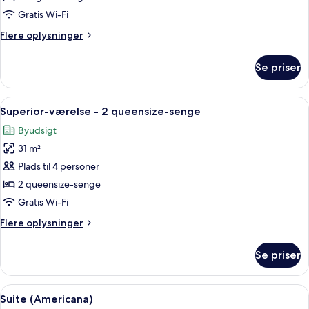
1
Gratis Wi-Fi
soveværelse
Flere
Flere oplysninger
-
oplysninger
balkon
om
Se priser
Suite
-
-
udsigt
1
Indlæs
Premium-sengetøj, dundyner, senge m
til
5
soveværelse
Superior-værelse - 2 queensize-senge
alle
flod
-
Byudsigt
balkon
billeder
-
31 m²
af
udsigt
Superior-
Plads til 4 personer
til
værelse
flod
2 queensize-senge
-
Gratis Wi-Fi
2
Flere
Flere oplysninger
queensize-
oplysninger
senge
om
Se priser
Superior-
værelse
-
Indlæs
Suite (Americana) | Opholdsområde | 
5
2
Suite (Americana)
alle
queensize-