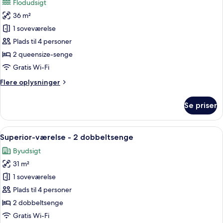
Flodudsigt
-
af
balkon
36 m²
Premier-
-
1 soveværelse
værelse
udsigt
til
-
Plads til 4 personer
flod
2
2 queensize-senge
queensize-
Gratis Wi-Fi
senge
Flere
Flere oplysninger
-
oplysninger
balkon
om
Se priser
Premier-
-
værelse
udsigt
-
Indlæs
Et hotelværelse med skrivebord, to sen
til
5
2
Superior-værelse - 2 dobbeltsenge
alle
flod
queensize-
Byudsigt
senge
billeder
-
31 m²
af
balkon
Superior-
1 soveværelse
-
værelse
udsigt
Plads til 4 personer
til
-
2 dobbeltsenge
flod
2
Gratis Wi-Fi