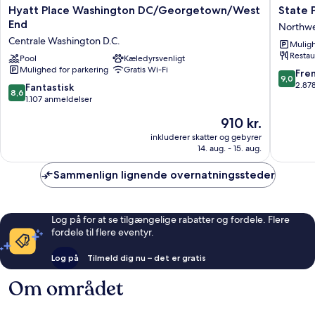
Hyatt
State
Hyatt Place Washington DC/Georgetown/West
State 
Place
Plaza
End
Northw
Washington
Hotel
Centrale Washington D.C.
Muligh
DC/Georgetown/West
Northwe
Restau
End
Pool
Kæledyrsvenligt
Mulighed for parkering
Gratis Wi-Fi
Centrale
9.0
Fre
9,0
Washington
ud
2.87
8.6
Fantastisk
8,6
D.C.
af
ud
1.107 anmeldelser
10,
af
Prisen
910 kr.
Fremrag
10,
er
2.878
Fantastisk,
inkluderer skatter og gebyrer
910 kr.
anmelde
14. aug. - 15. aug.
1.107
anmeldelser
Sammenlign lignende overnatningssteder
Log på for at se tilgængelige rabatter og fordele. Flere
fordele til flere eventyr.
Log på
Tilmeld dig nu – det er gratis
Om området