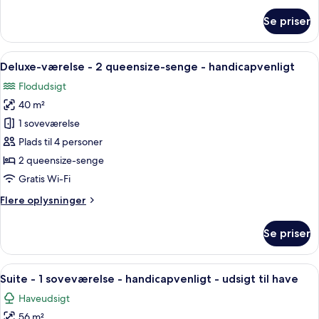
-
om
Se priser
handicapvenligt
Superior-
værelse
-
Indlæs
Premium-sengetøj, dundyner, senge m
6
1
Deluxe-værelse - 2 queensize-senge - handicapvenligt
alle
kingsize-
Flodudsigt
seng
billeder
-
40 m²
af
handicapvenligt
Deluxe-
1 soveværelse
værelse
Plads til 4 personer
-
2 queensize-senge
2
Gratis Wi-Fi
queensize-
Flere
Flere oplysninger
senge
oplysninger
-
om
Se priser
handicapvenligt
Deluxe-
værelse
-
Indlæs
Et moderne hotelværelse med en stor
6
2
Suite - 1 soveværelse - handicapvenligt - udsigt til have
alle
queensize-
Haveudsigt
senge
billeder
-
56 m²