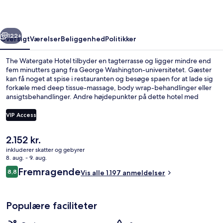
rige
Næste
122+
Oversigt
Værelser
Beliggenhed
Politikker
The Watergate Hotel tilbyder en tagterrasse og ligger mindre end
fem minutters gang fra George Washington-universitetet. Gæster
kan få noget at spise i restauranten og besøge spaen for at lade sig
forkæle med deep tissue-massage, body wrap-behandlinger eller
ansigtsbehandlinger. Andre højdepunkter på dette hotel med
luksusfaciliteter tæller 3 barer/lounger, en indendørs pool og et
døgnåbent fitnesscenter. Rejsende er vilde med stedets
VIP Access
hjælpsomme personale og beliggenhed. Overnatningsstedet
ligger kun en kort gåtur fra offentlig transport: Foggy Bottom
Den
2.152 kr.
Station ligger 7 minutter derfra.
3 barer/lounger, cocktailbar, bar på t
nuværende
inkluderer skatter og gebyrer
pris
8. aug. - 9. aug.
er
Anmeldelser
Fremragende
8,8
Vis alle 1.197 anmeldelser
2.152 kr.
8,8 ud af 10.
Populære faciliteter