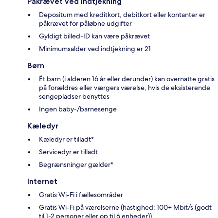
Påkrævet ved indtjekning
Depositum med kreditkort, debitkort eller kontanter er
påkrævet for påløbne udgifter
Gyldigt billed-ID kan være påkrævet
Minimumsalder ved indtjekning er 21
Børn
Ét barn (i alderen 16 år eller derunder) kan overnatte gratis
på forældres eller værgers værelse, hvis de eksisterende
sengepladser benyttes
Ingen baby-/barnesenge
Kæledyr
Kæledyr er tilladt*
Servicedyr er tilladt
Begrænsninger gælder*
Internet
Gratis Wi-Fi i fællesområder
Gratis Wi-Fi på værelserne (hastighed: 100+ Mbit/s (godt
til 1-2 personer eller op til 6 enheder))