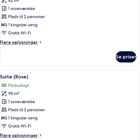
42 m²
billeder
1 soveværelse
af
Suite
Plads til 2 personer
(Scandal)
1 kingsize-seng
Gratis Wi-Fi
Flere
Flere oplysninger
oplysninger
om
Se priser
Suite
(Scandal)
Indlæs
En moderne stue med et stort vindue, 
7
Suite (Rose)
alle
Flodudsigt
billeder
99 m²
af
Suite
1 soveværelse
(Rose)
Plads til 3 personer
1 kingsize-seng
Gratis Wi-Fi
Flere
Flere oplysninger