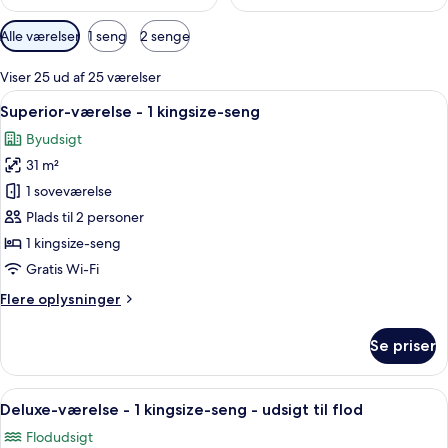
Tilgængelige
Alle værelser
1 seng
2 senge
filtre
for
Viser 25 ud af 25 værelser
værelser
Indlæs
Et moderne hotelværelse med en stor s
5
Superior-værelse - 1 kingsize-seng
alle
Byudsigt
billeder
31 m²
af
Superior-
1 soveværelse
værelse
Plads til 2 personer
-
1 kingsize-seng
1
Gratis Wi-Fi
kingsize-
Flere
Flere oplysninger
seng
oplysninger
om
Se priser
Superior-
værelse
-
Indlæs
Premium-sengetøj, dundyner, senge m
6
1
Deluxe-værelse - 1 kingsize-seng - udsigt til flod
alle
kingsize-
Flodudsigt
seng
billeder