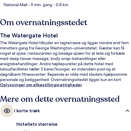
National Mall
- 9 min. gang
- 0.8 km
Om overnatningsstedet
The Watergate Hotel
The Watergate Hotel tilbyder en tagterrasse og ligger mindre end fem
minutters gang fra George Washington-universitetet. Gæster kan få
noget at spise i restauranten og besøge spaen for at lade sig forkæle
med deep tissue-massage, body wrap-behandlinger eller
ansigtsbehandlinger. Andre højdepunkter på dette hotel med
luksusfaciliteter tæller 3 barer/lounger, en indendørs pool og et
døgnåbent fitnesscenter. Rejsende er vilde med stedets hjælpsomme
personale og beliggenhed. Overnatningsstedet ligger kun en kort
gåtur fra offentlig transport: Foggy Bottom Station ligger 7 minutter
Oplysninger om afbestillingsrettigheder
derfra.
Mere om dette overnatningssted
I korte træk
Hotellets størrelse