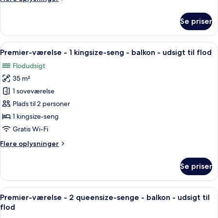
-
oplysninger
balkon
om
Se priser
Deluxe-
værelse
-
Indlæs
Et hotelværelse med en stor seng, et n
6
2
Premier-værelse - 1 kingsize-seng - balkon - udsigt til flod
alle
dobbeltsenge
Flodudsigt
-
billeder
balkon
35 m²
af
Premier-
1 soveværelse
værelse
Plads til 2 personer
-
1 kingsize-seng
1
Gratis Wi-Fi
kingsize-
Flere
Flere oplysninger
seng
oplysninger
-
om
Se priser
balkon
Premier-
værelse
-
-
Indlæs
Premium-sengetøj, dundyner, senge m
udsigt
6
1
Premier-værelse - 2 queensize-senge - balkon - udsigt til
alle
til
kingsize-
flod
seng
billeder
flod