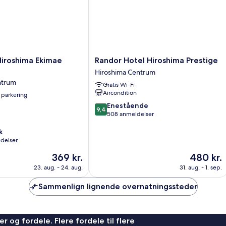
Randor
Hiroshima Ekimae
Randor Hotel Hiroshima Prestige
Hotel
Hiroshima Centrum
Hiroshima
ntrum
Gratis Wi-Fi
Prestige
Aircondition
 parkering
Hiroshima
Centrum
9.4
Enestående
9,4
ud
508 anmeldelser
af
k
10,
ldelser
Enestående,
508
Prisen
Prisen
369 kr.
480 kr.
anmeldelser
er
er
23. aug. - 24. aug.
31. aug. - 1. sep.
369 kr.
480 kr.
Sammenlign lignende overnatningssteder
r og fordele. Flere fordele til flere