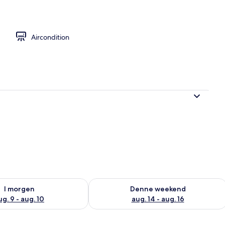
råde
Aircondition
lighed for i morgen aug. 9 - aug. 10
Tjek tilgængelighed for denne weeken
I morgen
Denne weekend
ug. 9 - aug. 10
aug. 14 - aug. 16