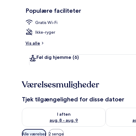
Populære faciliteter
Udendørsom
Gratis Wi-Fi
Ikke-ryger
Vis alle
Føl dig hjemme
(6)
Værelsesmuligheder
Tjek tilgængelighed for disse datoer
Tjek tilgængelighed for i aften aug. 8 - aug. 9
Tjek tilgænge
I aften
aug. 8 - aug. 9
a
Tilgængelige
Alle værelser
2 senge