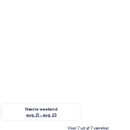
d aug. 14 - aug. 16
Tjek tilgængelighed for næste weekend aug. 21 - aug. 23
Næste weekend
aug. 21 - aug. 23
Viser 7 ud af 7 værelser