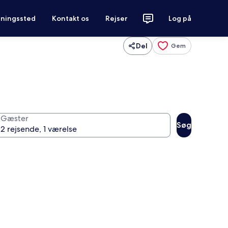
tningssted
Kontakt os
Rejser
Log på
Del
Gem
Gæster
Søg