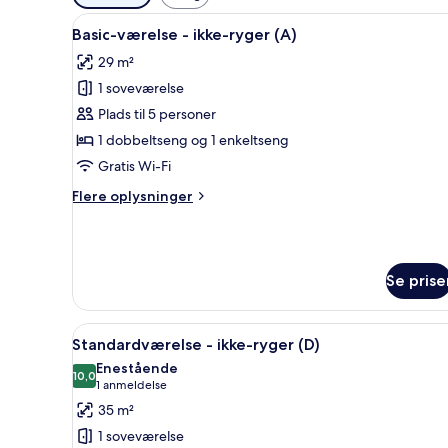
filtre
Indlæs
Et hotelværelse med to senge, 
for
21
Basic-værelse - ikke-ryger (A)
alle
værelser
29 m²
billeder
1 soveværelse
af
Basic-
Plads til 5 personer
værelse
1 dobbeltseng og 1 enkeltseng
-
Gratis Wi-Fi
ikke-
Flere
Flere oplysninger
ryger
oplysninger
(A)
om
Basic-
værelse
Se prise
-
ikke-
ryger
Indlæs
Et hotelværelse med to senge, 
(A)
17
Standardværelse - ikke-ryger (D)
alle
Enestående
billeder
10,0
10,0 ud af 10
(1
1 anmeldelse
af
anmeldelse)
35 m²
Standardværelse
1 soveværelse