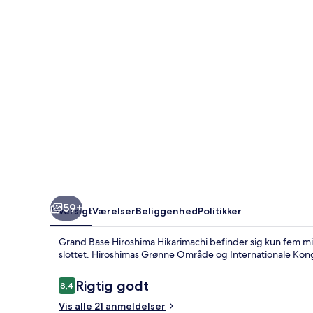
59+
Oversigt
Værelser
Beliggenhed
Politikker
Grand Base Hiroshima Hikarimachi befinder sig kun fem m
slottet. Hiroshimas Grønne Område og Internationale Kong
Anmeldelser
Rigtig godt
8,4
8,4 ud af 10.
Vis alle 21 anmeldelser