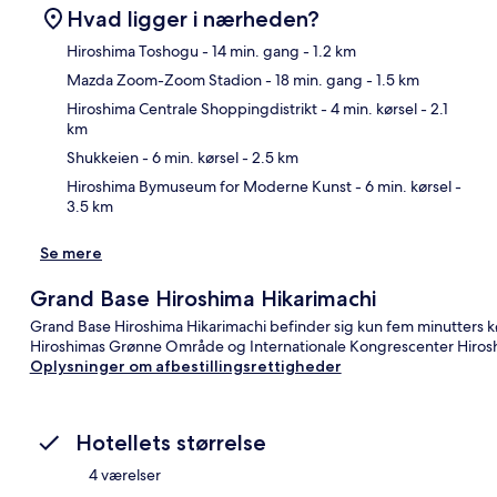
Hvad ligger i nærheden?
Hiroshima Toshogu
- 14 min. gang
- 1.2 km
Mazda Zoom-Zoom Stadion
- 18 min. gang
- 1.5 km
Kor
Hiroshima Centrale Shoppingdistrikt
- 4 min. kørsel
- 2.1
km
Shukkeien
- 6 min. kørsel
- 2.5 km
Hiroshima Bymuseum for Moderne Kunst
- 6 min. kørsel
-
3.5 km
Se mere
Grand Base Hiroshima Hikarimachi
Grand Base Hiroshima Hikarimachi befinder sig kun fem minutters 
Hiroshimas Grønne Område og Internationale Kongrescenter Hiroshi
Oplysninger om afbestillingsrettigheder
Hotellets størrelse
4 værelser