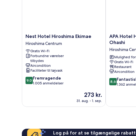
Nest
APA
Nest Hotel Hiroshima Ekimae
APA Hotel 
Hotel
Hotel
Ohashi
Hiroshima Centrum
Hiroshima
Hiroshima
Hiroshima Ce
Gratis Wi-Fi
Ekimae
Ekimae
Forbundne værelser
Hiroshima
Ohashi
Mulighed for
tilbydes
Gratis Wi-Fi
Centrum
Hiroshima
Aircondition
Restaurant
Centrum
Faciliteter til tøjvask
Aircondition
9.0
Fremragende
8.6
Fantastis
9,0
8,6
ud
1.005 anmeldelser
ud
1.362 anme
af
af
Prisen
273 kr.
10,
10,
er
Fremragende,
Fantastisk,
31. aug. - 1. sep.
273 kr.
1.005
1.362
anmeldelser
anmeldelser
Log på for at se tilgængelige rabatte