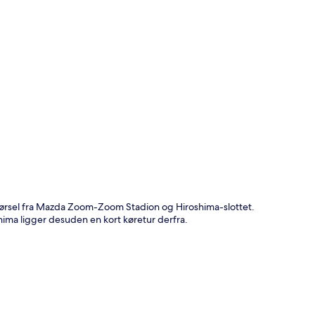
t
kørsel fra Mazda Zoom-Zoom Stadion og Hiroshima-slottet.
ma ligger desuden en kort køretur derfra.