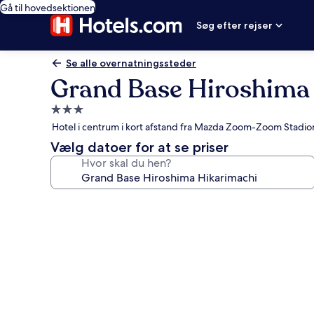
Gå til hovedsektionen
Søg efter rejser
Se alle overnatningssteder
Grand Base Hiroshima
3.0-
stjernet
Hotel i centrum i kort afstand fra Mazda Zoom-Zoom Stadio
overnatningssted
Vælg datoer for at se priser
Hvor skal du hen?
Billedgalleri
for
Grand
Base
Hiroshima
Hikarimachi