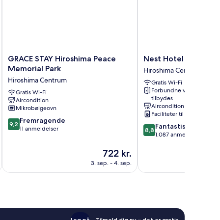
GRACE
Nest
GRACE STAY Hiroshima Peace
Nest Hotel Hiroshim
STAY
Hotel
Memorial Park
Hiroshima Centrum
Hiroshima
Hiroshima
Hiroshima Centrum
Gratis Wi-Fi
Peace
Hatchobori
Forbundne værelser
Memorial
Gratis Wi-Fi
Hiroshima
tilbydes
Aircondition
Park
Centrum
Aircondition
Mikrobølgeovn
Hiroshima
Faciliteter til tøjvask
Centrum
9.2
Fremragende
9,2
8.8
Fantastisk
ud
11 anmeldelser
8,8
ud
1.087 anmeldelser
af
af
10,
Prisen
722 kr.
10,
Fremragende,
er
Fantastisk,
3. sep. - 4. sep.
11
722 kr.
1.087
anmeldelser
anmeldelser
Log på
Tilmeld dig nu – det er gratis