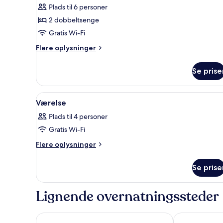
-
Plads til 6 personer
ikke-
2 dobbeltsenge
ryger
Gratis Wi-Fi
(D)
Flere
Flere oplysninger
oplysninger
om
Se prise
Standardværelse
-
ikke-
Indlæs
Et hotelværelse med to senge, e
1
ryger
Værelse
alle
(D)
Plads til 4 personer
billeder
Gratis Wi-Fi
af
Værelse
Flere
Flere oplysninger
oplysninger
om
Se prise
Værelse
Lignende overnatningssteder
Nest Hotel Hiroshima Ekimae
APA Hotel Hi