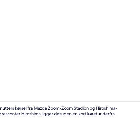
Standardværel
inutters kørsel fra Mazda Zoom-Zoom Stadion og Hiroshima-
rescenter Hiroshima ligger desuden en kort køretur derfra.
Basic-værelse