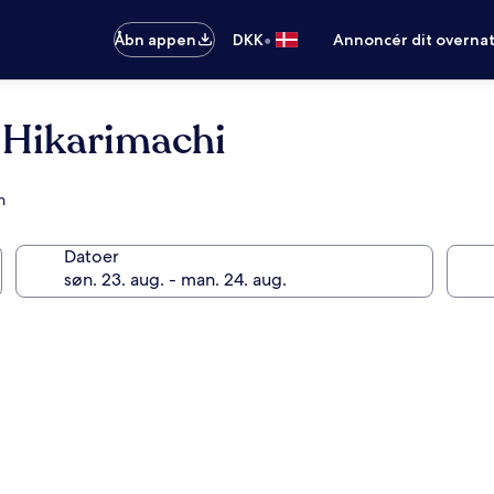
•
Åbn appen
DKK
Annoncér dit overna
 Hikarimachi
n
Datoer