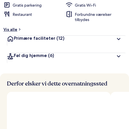
d
Gratis parkering
Gratis Wi-Fi
ø
Restaurant
Forbundne værelser
m
tilbydes
t
Vis alle
a
f
Primære faciliteter
(12)
r
e
Føl dig hjemme
(6)
j
s
e
n
d
Derfor elsker vi dette overnatningssted
e