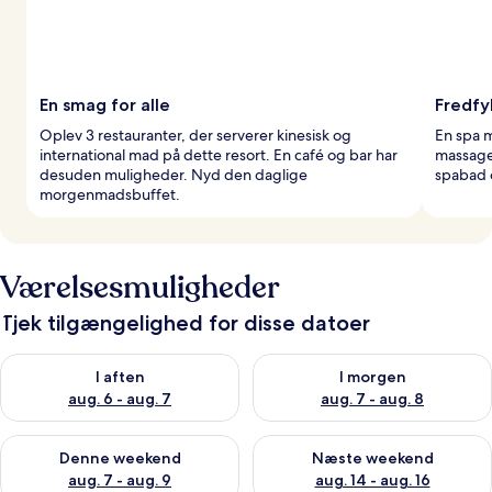
En smag for alle
Fredfy
Oplev 3 restauranter, der serverer kinesisk og
En spa m
international mad på dette resort. En café og bar har
massage
desuden muligheder. Nyd den daglige
spabad o
morgenmadsbuffet.
Værelsesmuligheder
Tjek tilgængelighed for disse datoer
Tjek tilgængelighed for i aften aug. 6 - aug. 7
Tjek tilgængelighed for i morg
I aften
I morgen
aug. 6 - aug. 7
aug. 7 - aug. 8
Tjek tilgængelighed for denne weekend aug. 7 - aug. 9
Tjek tilgængelighed for næste
Denne weekend
Næste weekend
aug. 7 - aug. 9
aug. 14 - aug. 16