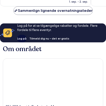
631 kr.
1. sep. - 2. sep.
anmeldelser
anmelde
Sammenlign lignende overnatningssteder
Log på for at se tilgængelige rabatter og fordele. Flere
fordele til flere eventyr.
Log på
Tilmeld dig nu – det er gratis
Om området