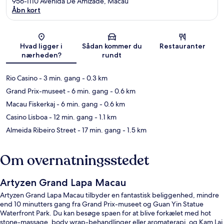
956-1110 Avenida De Amizade, Macau
Åbn kort
Kort
Hvad ligger i
Sådan kommer du
Restauranter
nærheden?
rundt
Rio Casino
- 3 min. gang
- 0.3 km
Grand Prix-museet
- 6 min. gang
- 0.6 km
Macau Fiskerkaj
- 6 min. gang
- 0.6 km
Casino Lisboa
- 12 min. gang
- 1.1 km
Almeida Ribeiro Street
- 17 min. gang
- 1.5 km
Om overnatningsstedet
Artyzen Grand Lapa Macau
Artyzen Grand Lapa Macau tilbyder en fantastisk beliggenhed, mindre
end 10 minutters gang fra Grand Prix-museet og Guan Yin Statue
Waterfront Park. Du kan besøge spaen for at blive forkælet med hot
stone-massage, body wrap-behandlinger eller aromaterapi, og Kam Lai