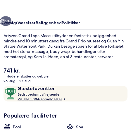
rige
Næste
58+
Oversigt
Værelser
Beliggenhed
Politikker
Artyzen Grand Lapa Macau tilbyder en fantastisk beliggenhed,
mindre end 10 minutters gang fra Grand Prix-museet og Guan Yin
Statue Waterfront Park. Du kan besøge spaen for at blive forkælet
med hot stone-massage, body wrap-behandlinger eller
aromaterapi, og Kam Lai Heen, en af 3 restauranter, serverer
kinesiske retter og er åben til frokost og aftensmad. Andre
højdepunkter på dette resort med luksusfaciliteter tæller en
Den
741 kr.
udendørs pool, en bar ved poolen og et motionscenter. Rejsende
nuværende
inkluderer skatter og gebyrer
har godt at sige om stedets hjælpsomme personale og
pris
26. aug. - 27. aug.
beliggenhed.
Udendørs pool
er
Anmeldelser
9,4
Gæstefavoritter
741 kr.
B
ud
Bedst bedømt af rejsende
e
Vis alle 1.004 anmeldelser
af
d
10,
s
Gæstefavoritter
Populære faciliteter
t
b
Pool
Spa
e