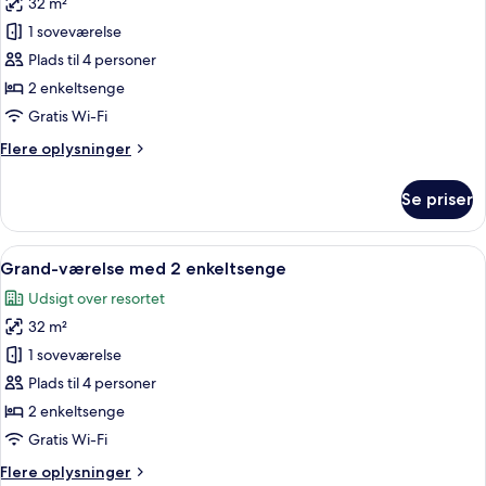
32 m²
af
Deluxe-
1 soveværelse
værelse
Plads til 4 personer
med
2 enkeltsenge
2
Gratis Wi-Fi
enkeltsenge
Flere
Flere oplysninger
oplysninger
om
Se priser
Deluxe-
værelse
med
Indlæs
Et hotelværelse med udsigt over byen
4
2
Grand-værelse med 2 enkeltsenge
alle
enkeltsenge
Udsigt over resortet
billeder
32 m²
af
Grand-
1 soveværelse
værelse
Plads til 4 personer
med
2 enkeltsenge
2
Gratis Wi-Fi
enkeltsenge
Flere
Flere oplysninger