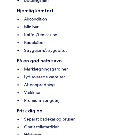
Betalingsfilm
Hjemlig komfort
Aircondition
Minibar
Kaffe-/temaskine
Badekåber
Strygejern/strygebræt
Få en god nats søvn
Mørklægningsgardiner
Lydisolerede værelser
Aftenopredning
Vækkeur
Premium-sengetøj
Frisk dig op
Separat badekar og bruser
Gratis toiletartikler
Hårtørrer