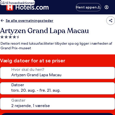
Gå til hovedsektionen
Hent appen
Se alle overnatningssteder
Artyzen Grand Lapa Macau
4.5-
stjernet
Dette resort med luksusfaciliteter tilbyder spa og ligger i nærheden af
overnatningssted
Grand Prix-museet
Vælg datoer for at se priser
Hvor skal du hen?
Datoer
Gæster