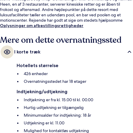
Heen, en af 3 restauranter, serverer kinesiske retter og er åben til
frokost og aftensmad. Andre højdepunkter på dette resort med
luksusfaciliteter tæller en udendørs pool, en bar ved poolen og et
motionscenter. Rejsende har godt at sige om stedets hjælpsomme
personale og beliggenhed.
Oplysninger om afbestillingsrettigheder
Mere om dette overnatningssted
I korte træk
Hotellets størrelse
426 enheder
Overnatningsstedet har 18 etager
Indtjekning/udtjekning
Indtjekning er fra kl. 15.00 til kl. 00.00
Hurtig udtjekning er tilgængelig
Minimumsalder for indtjekning: 18 år
Udtjekning er kl. 11.00
Mulighed for kontaktløs udtjekning