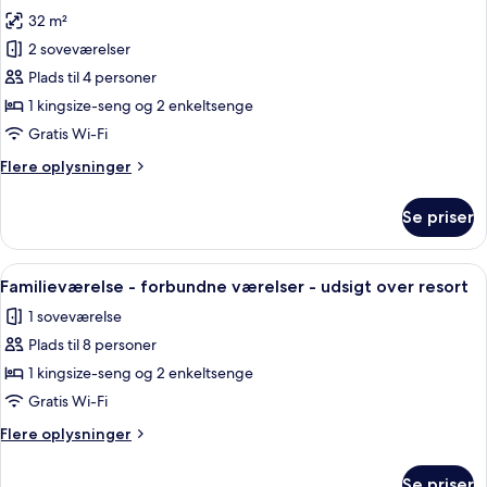
alle
soveværelser
32 m²
-
billeder
byudsigt
2 soveværelser
af
Deluxe-
Plads til 4 personer
værelse
1 kingsize-seng og 2 enkeltsenge
Gratis Wi-Fi
Flere
Flere oplysninger
oplysninger
om
Se priser
Deluxe-
værelse
Indlæs
Et hotelværelse med seng, skrivebord, 
1
Familieværelse - forbundne værelser - udsigt over resort
alle
1 soveværelse
billeder
Plads til 8 personer
af
Familieværelse
1 kingsize-seng og 2 enkeltsenge
-
Gratis Wi-Fi
forbundne
Flere
Flere oplysninger
værelser
oplysninger
-
om
Se priser