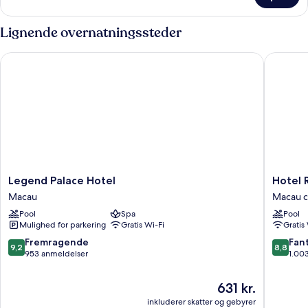
Lignende overnatningssteder
Legend Palace Hotel
Hotel Ro
Legend
Hotel
Legend Palace Hotel
Hotel 
Palace
Royal
Macau
Macau 
Hotel
Macau
Pool
Spa
Pool
Macau
Macau
Mulighed for parkering
Gratis Wi-Fi
Gratis
centrum
9.2
8.8
Fremragende
Fant
9,2
8,8
ud
ud
953 anmeldelser
1.00
af
af
10,
10,
Prisen
631 kr.
Fremragende,
Fantasti
er
inkluderer skatter og gebyrer
953
1.003