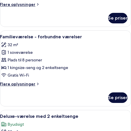
soveværelser
Flere
Flere oplysninger
oplysninger
om
Se priser
Familiesuite
-
2
Indlæs
Premium-sengetøj, minibar, pengeskab
4
soveværelser
Familieværelse - forbundne værelser
alle
32 m²
billeder
1 soveværelse
af
Familieværelse
Plads til 8 personer
-
1 kingsize-seng og 2 enkeltsenge
forbundne
Gratis Wi-Fi
værelser
Flere
Flere oplysninger
oplysninger
om
Se priser
Familieværelse
-
forbundne
Indlæs
Premium-sengetøj, minibar, pengeskab
4
værelser
Deluxe-værelse med 2 enkeltsenge
alle
Byudsigt
billeder