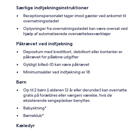
Særlige indtjekningsinstruktioner
Receptionspersonalet tager imod gæster ved ankomst til
overnatningsstedet
Oplysninger fra overnatningsstedet kan være oversat ved
hjælp af automatiserede oversættelsesværktøjer
Påkrævet ved indtjekning
Depositum med kreditkort, debitkort eller kontanter er
påkrævet for påløbne udgifter
Gyldigt billed-ID kan være påkrævet
Minimumsalder ved indtjekning er 18
Børn
Op til 2 børn (i alderen 12 år eller derunder) kan overnatte
gratis på forældres eller værgers værelse, hvis de
eksisterende sengepladser benyttes
Babysitning*
Børneklub*
Kæledyr