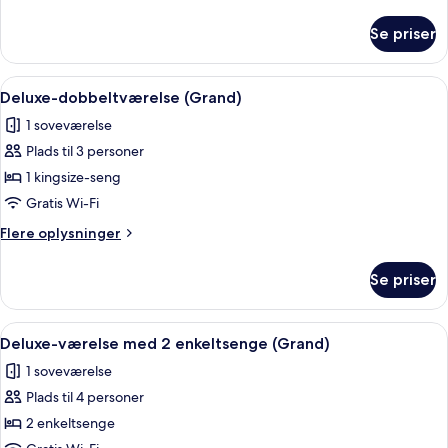
oplysninger
om
Se priser
Grand-
værelse
med
Indlæs
Et hotelværelse med seng, stol, et lil
3
2
Deluxe-dobbeltværelse (Grand)
alle
enkeltsenge
1 soveværelse
billeder
Plads til 3 personer
af
Deluxe-
1 kingsize-seng
dobbeltværelse
Gratis Wi-Fi
(Grand)
Flere
Flere oplysninger
oplysninger
om
Se priser
Deluxe-
dobbeltværelse
(Grand)
Indlæs
Et hotelværelse med to senge, et lille b
1
Deluxe-værelse med 2 enkeltsenge (Grand)
alle
1 soveværelse
billeder
Plads til 4 personer
af
Deluxe-
2 enkeltsenge
værelse