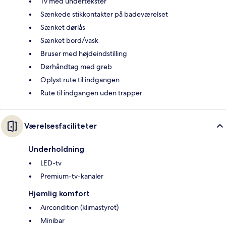
Tv med undertekster
Sænkede stikkontakter på badeværelset
Sænket dørlås
Sænket bord/vask
Bruser med højdeindstilling
Dørhåndtag med greb
Oplyst rute til indgangen
Rute til indgangen uden trapper
Værelsesfaciliteter
Underholdning
LED-tv
Premium-tv-kanaler
Hjemlig komfort
Aircondition (klimastyret)
Minibar