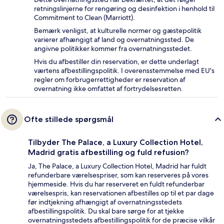
retningslinjerne for rengøring og desinfektion i henhold til
Commitment to Clean (Marriott).
Bemærk venligst, at kulturelle normer og gæstepolitik
varierer afhængigt af land og overnatningssted. De
angivne politikker kommer fra overnatningsstedet.
Hvis du afbestiller din reservation, er dette underlagt
værtens afbestillingspolitik. I overensstemmelse med EU's
regler om forbrugerrettigheder er reservation af
overnatning ikke omfattet af fortrydelsesretten.
Ofte stillede spørgsmål
Tilbyder The Palace, a Luxury Collection Hotel,
Madrid gratis afbestilling og fuld refusion?
Ja, The Palace, a Luxury Collection Hotel, Madrid har fuldt
refunderbare værelsespriser, som kan reserveres på vores
hjemmeside. Hvis du har reserveret en fuldt refunderbar
værelsespris, kan reservationen afbestilles op til et par dage
før indtjekning afhængigt af overnatningsstedets
afbestillingspolitik. Du skal bare sørge for at tjekke
overnatningsstedets afbestillingspolitik for de præcise vilkår