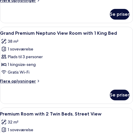
Flere oplysninger
oplysninger
om
Se priser
Neptuno
Suite
Indlæs
Et værelse med pejs, en blå sofa, et 
5
Grand Premium Neptuno View Room with 1 King Bed
alle
38 m²
billeder
1 soveværelse
af
Grand
Plads til 3 personer
Premium
1 kingsize-seng
Neptuno
Gratis Wi-Fi
View
Flere
Flere oplysninger
Room
oplysninger
with
om
Se priser
Grand
1
Premium
King
Neptuno
Indlæs
Et hotelværelse med to senge, en sofa, 
Bed
12
View
Premium Room with 2 Twin Beds, Street View
alle
Room
32 m²
with
billeder
1
1 soveværelse
af