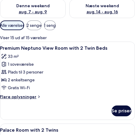
Tjek tilgængelighed for denne weekend aug. 7 - aug. 9
Tjek tilgængelighed for næste
Denne weekend
Næste weekend
aug. 7 - aug. 9
aug. 14 - aug. 16
Tilgængelige
Alle værelser
2 senge
1 seng
filtre
for
Viser 15 ud af 15 værelser
værelser
Indlæs
Et hotelværelse med to senge, en sofa, 
5
Premium Neptuno View Room with 2 Twin Beds
alle
33 m²
billeder
1 soveværelse
af
Premium
Plads til 3 personer
Neptuno
2 enkeltsenge
View
Gratis Wi-Fi
Room
Flere
Flere oplysninger
with
oplysninger
2
om
Se priser
Premium
Twin
Neptuno
Beds
View
Indlæs
Et hotelværelse med to senge, en blå 
11
Room
Palace Room with 2 Twins
alle
with