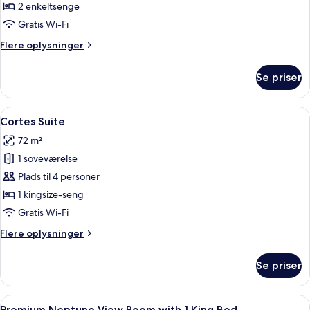
Room
2 enkeltsenge
with
Gratis Wi-Fi
2
Flere
Flere oplysninger
Twin
oplysninger
Beds
om
Se priser
Deluxe
Room
with
Indlæs
Et spiseområde med et rundt bord, fir
7
2
Cortes Suite
alle
Twin
72 m²
Beds
billeder
1 soveværelse
af
Cortes
Plads til 4 personer
Suite
1 kingsize-seng
Gratis Wi-Fi
Flere
Flere oplysninger
oplysninger
om
Se priser
Cortes
Suite
Indlæs
Et soveværelse med en stor seng, et g
5
Premium Neptuno View Room with 1 King Bed