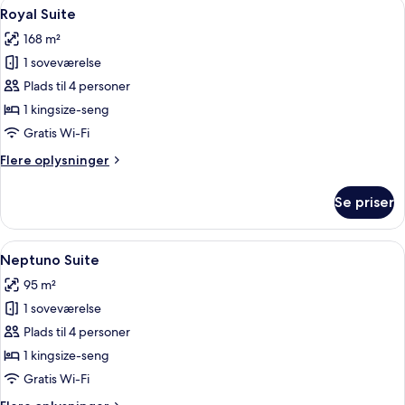
Indlæs
En rummelig stue med en stor hvid sof
9
Royal Suite
alle
168 m²
billeder
1 soveværelse
af
Royal
Plads til 4 personer
Suite
1 kingsize-seng
Gratis Wi-Fi
Flere
Flere oplysninger
oplysninger
om
Se priser
Royal
Suite
Indlæs
Et soveværelse med seng, et natbord,
17
Neptuno Suite
alle
95 m²
billeder
1 soveværelse
af
Neptuno
Plads til 4 personer
Suite
1 kingsize-seng
Gratis Wi-Fi
Flere