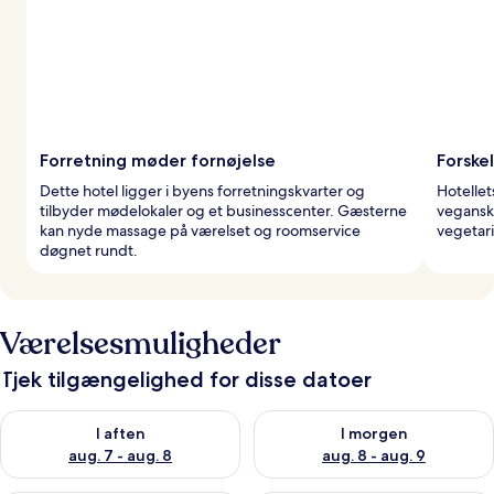
Forretning møder fornøjelse
Forske
Dette hotel ligger i byens forretningskvarter og
Hotellet
tilbyder mødelokaler og et businesscenter. Gæsterne
vegansk
kan nyde massage på værelset og roomservice
vegetari
døgnet rundt.
Værelsesmuligheder
Tjek tilgængelighed for disse datoer
Tjek tilgængelighed for i aften aug. 7 - aug. 8
Tjek tilgængelighed for i morg
I aften
I morgen
aug. 7 - aug. 8
aug. 8 - aug. 9