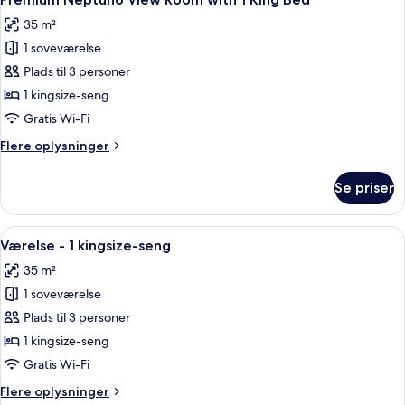
alle
35 m²
billeder
1 soveværelse
af
Premium
Plads til 3 personer
Neptuno
1 kingsize-seng
View
Gratis Wi-Fi
Room
Flere
Flere oplysninger
with
oplysninger
1
om
Se priser
Premium
King
Neptuno
Bed
View
Indlæs
Et værelse med pejs, en blå sofa, et 
8
Room
Værelse - 1 kingsize-seng
alle
with
35 m²
1
billeder
King
1 soveværelse
af
Bed
Værelse
Plads til 3 personer
-
1 kingsize-seng
1
Gratis Wi-Fi
kingsize-
Flere
Flere oplysninger
seng