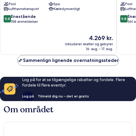
Pool
Spa
Pool
Madrid
Madrid
Lufthavnstransport
Kæledyrsvenligt
Luftha
Jerónimos
Centro
9.8
9.8
Enestående
Ene
9,8
9,8
ud
ud
158 anmeldelser
361 
af
af
10,
10,
Prisen
4.269 kr.
Enestående,
Eneståe
er
158
361
inkluderer skatter og gebyrer
4.269 kr.
anmeldelser
anmelde
16. aug. - 17. aug.
Sammenlign lignende overnatningssteder
Log på for at se tilgængelige rabatter og fordele. Flere
fordele til flere eventyr.
Log på
Tilmeld dig nu – det er gratis
Om området