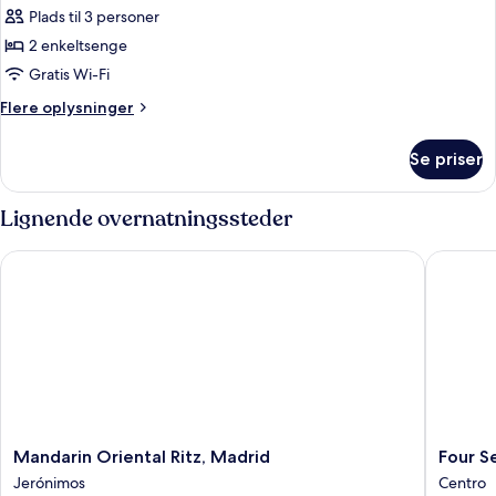
King
Premium
Plads til 3 personer
Bed
Room
2 enkeltsenge
with
Gratis Wi-Fi
2
Flere
Flere oplysninger
Twin
oplysninger
Beds,
om
Se priser
Premium
Street
Room
View
with
Lignende overnatningssteder
2
Twin
Mandarin Oriental Ritz, Madrid
Four Sea
Beds,
Street
View
Mandarin
Four
Mandarin Oriental Ritz, Madrid
Four S
Oriental
Seasons
Jerónimos
Centro
Ritz,
Hotel