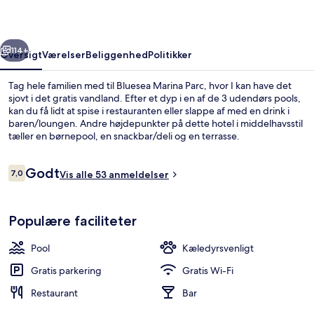
rige
Næste
114+
Oversigt
Værelser
Beliggenhed
Politikker
Tag hele familien med til Bluesea Marina Parc, hvor I kan have det
sjovt i det gratis vandland. Efter et dyp i en af de 3 udendørs pools,
kan du få lidt at spise i restauranten eller slappe af med en drink i
baren/loungen. Andre højdepunkter på dette hotel i middelhavsstil
tæller en børnepool, en snackbar/deli og en terrasse.
Anmeldelser
Godt
7,0
Vis alle 53 anmeldelser
7,0 ud af 10.
Vandland
Populære faciliteter
Pool
Kæledyrsvenligt
Gratis parkering
Gratis Wi-Fi
Restaurant
Bar