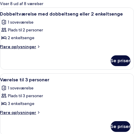
for
Viser 8 ud af 8 værelser
værelser
Indlæs
Et pænt hotelværelse med en stor sen
5
Dobbeltværelse med dobbeltseng eller 2 enkeltsenge
alle
1 soveværelse
billeder
Plads til 2 personer
af
Dobbeltværelse
2 enkeltsenge
med
Flere
Flere oplysninger
dobbeltseng
oplysninger
om
eller
Se priser
Dobbeltværelse
2
med
enkeltsenge
dobbeltseng
Indlæs
Et hotelværelse med en stor seng, et
8
eller
Værelse til 3 personer
alle
2
1 soveværelse
enkeltsenge
billeder
Plads til 3 personer
af
Værelse
3 enkeltsenge
til
Flere
Flere oplysninger
3
oplysninger
om
personer
Se priser
Værelse
til