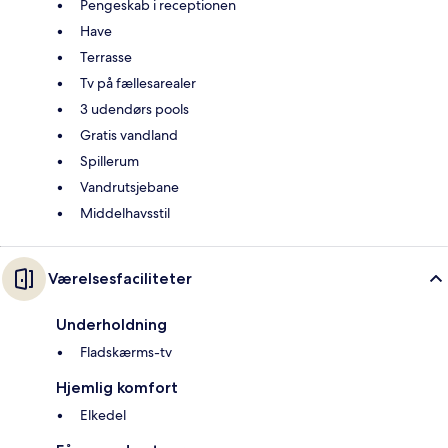
Pengeskab i receptionen
Have
Terrasse
Tv på fællesarealer
3 udendørs pools
Gratis vandland
Spillerum
Vandrutsjebane
Middelhavsstil
Værelsesfaciliteter
Underholdning
Fladskærms-tv
Hjemlig komfort
Elkedel