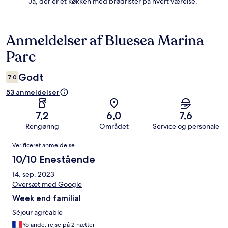
Ja, der er et køkken med brødrister på hvert værelse.
Anmeldelser af Bluesea Marina
Anmeldelser
Parc
Godt
7,0
53 anmeldelser
7,2
6,0
7,6
Rengøring
Området
Service og personale
Anmeldelser
Verificeret anmeldelse
10/10 Enestående
14. sep. 2023
Oversæt med Google
Week end familial
Séjour agréable
Yolande, rejse på 2 nætter