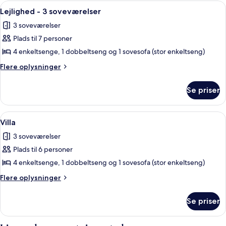
2
Indlæs
Et hotelværelse med en seng, to pude
9
soveværelser
Lejlighed - 3 soveværelser
alle
3 soveværelser
billeder
Plads til 7 personer
af
Lejlighed
4 enkeltsenge, 1 dobbeltseng og 1 sovesofa (stor enkeltseng)
-
Flere
Flere oplysninger
3
oplysninger
om
soveværelser
Se priser
Lejlighed
-
3
Indlæs
En stue med en sofa, to fletstole, et
18
soveværelser
Villa
alle
3 soveværelser
billeder
Plads til 6 personer
af
Villa
4 enkeltsenge, 1 dobbeltseng og 1 sovesofa (stor enkeltseng)
Flere
Flere oplysninger
oplysninger
om
Se priser
Villa