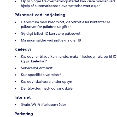
Oplysninger fra overnatningsstedet kan være oversat ved
hjælp af automatiserede oversættelsesværktøjer
Påkrævet ved indtjekning
Depositum med kreditkort, debitkort eller kontanter er
påkrævet for påløbne udgifter
Gyldigt billed-ID kan være påkrævet
Minimumsalder ved indtjekning er 18
Kæledyr
Kæledyr er tilladt (kun hunde, maks. 1 kæledyr i alt, op til 10
kg pr. kæledyr)*
Servicedyr er tilladt
Kun specifikke værelser*
Kæledyr skal være under opsyn
Der tilbydes mad- og vandskåle
Internet
Gratis Wi-Fi i fællesområder
Parkering