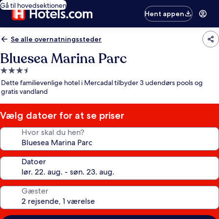
Gå til hovedsektionen
Hent appen
Se alle overnatningssteder
Bluesea Marina Parc
3.5-
stjernet
Dette familievenlige hotel i Mercadal tilbyder 3 udendørs pools og
overnatningssted
gratis vandland
Vælg datoer for at se priser
Hvor skal du hen?
Datoer
Gæster