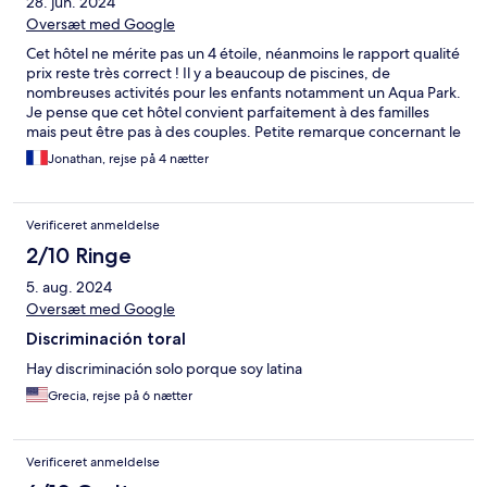
28. jun. 2024
Oversæt med Google
Cet hôtel ne mérite pas un 4 étoile, néanmoins le rapport qualité
prix reste très correct ! Il y a beaucoup de piscines, de
nombreuses activités pour les enfants notamment un Aqua Park.
Je pense que cet hôtel convient parfaitement à des familles
mais peut être pas à des couples. Petite remarque concernant le
buffet il n’est vraiment pas très bon.
Jonathan, rejse på 4 nætter
Verificeret anmeldelse
2/10 Ringe
5. aug. 2024
Oversæt med Google
Discriminación toral
Hay discriminación solo porque soy latina
Grecia, rejse på 6 nætter
Verificeret anmeldelse