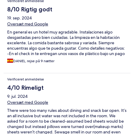
Verificeret anmeldelse
8/10 Rigtig godt
19. sep. 2024
Oversæt med Google
En general es un hotel muy agradable. Instalaciones algo
desgastadas pero bien cuidadas. La limpieza en la habitación
excelente. La comida bastante sabrosa y variada. Siempre
encuentras algo que te pueda gustar. Como detalles negativos:
-En el check in te entregan unos vasos de plástico bajo un pago
de 1 euro cada uno que te devuelven al salir si los entregas. Es
DANIEL, rejse på 9 nætter
un rollo tener que ir con los vasos a todos los sitios si quieres
tomar algo en el bar de la piscina o el que sea… -El personal de
recepción está muy por debajo del nivel del resto de
Verificeret anmeldelse
trabajadores (limpieza, camareros, mantenimiento, etc.) Mucho
descontrol, descoordinación y mala imagen en general para lo
4/10 Rimeligt
que se espera de un 4 estrellas.
9. jul. 2024
Oversæt med Google
There were too many rules about dining and snack bar open. It’s
an all inclusive but water was not included in the room. We
asked for a room to be cleaned-assumed bed sheets would be
changed but instead pillows were turned over(makeup marks)
sheets weren’t changed. Sewage smell in our room and even