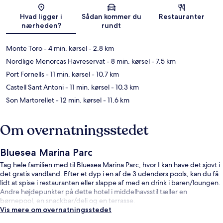
Kort
Hvad ligger i
Sådan kommer du
Restauranter
nærheden?
rundt
Monte Toro
- 4 min. kørsel
- 2.8 km
Nordlige Menorcas Havreservat
- 8 min. kørsel
- 7.5 km
Port Fornells
- 11 min. kørsel
- 10.7 km
Castell Sant Antoni
- 11 min. kørsel
- 10.3 km
Son Martorellet
- 12 min. kørsel
- 11.6 km
Om overnatningsstedet
Bluesea Marina Parc
Tag hele familien med til Bluesea Marina Parc, hvor I kan have det sjovt i
det gratis vandland. Efter et dyp i en af de 3 udendørs pools, kan du få
lidt at spise i restauranten eller slappe af med en drink i baren/loungen.
Andre højdepunkter på dette hotel i middelhavsstil tæller en
børnepool, en snackbar/deli og en terrasse.
Vis mere om overnatningsstedet