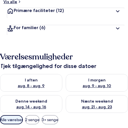
Vis alle
Primære faciliteter
(12)
For familier
(6)
Værelsesmuligheder
Tjek tilgængelighed for disse datoer
Tjek tilgængelighed for i aften aug. 8 - aug. 9
Tjek tilgængelighed for i morg
I aften
I morgen
aug. 8 - aug. 9
aug. 9 - aug. 10
Tjek tilgængelighed for denne weekend aug. 14 - aug. 16
Tjek tilgængelighed for næste
Denne weekend
Næste weekend
aug. 14 - aug. 16
aug. 21 - aug. 23
Tilgængelige
Alle værelser
2 senge
3+ senge
filtre