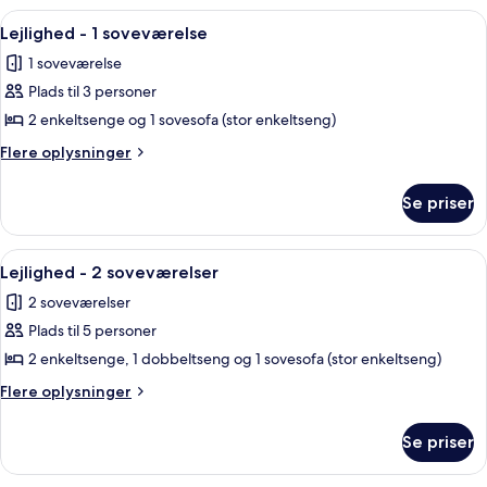
2
Indlæs
Et hotelværelse med en stor seng, et s
7
soveværelser
Lejlighed - 1 soveværelse
alle
1 soveværelse
billeder
Plads til 3 personer
af
Lejlighed
2 enkeltsenge og 1 sovesofa (stor enkeltseng)
-
Flere
Flere oplysninger
1
oplysninger
om
soveværelse
Se priser
Lejlighed
-
1
Indlæs
Lejlighed - 2 soveværelser | Pengeska
7
soveværelse
Lejlighed - 2 soveværelser
alle
2 soveværelser
billeder
Plads til 5 personer
af
Lejlighed
2 enkeltsenge, 1 dobbeltseng og 1 sovesofa (stor enkeltseng)
-
Flere
Flere oplysninger
2
oplysninger
om
soveværelser
Se priser
Lejlighed
-