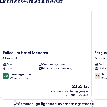
Lignende overnatningssteder
Palladium Hotel Menorca
Fergus C
Palladium
Fergus
Palladium Hotel Menorca
Fergus
Hotel
Club
Mercadal
Mercada
Menorca
Carema
Pool
Gratis morgenmad
Pool
Mercadal
Splash
Spa
Mulighed for parkering
Gratis
Mercada
9.0
7.4
Fremragende
God
9,0
7,4
ud
ud
122 anmeldelser
193 
af
af
Prisen
2.153 kr.
10,
10,
er
Fremragende,
Godt,
inkluderer skatter og gebyrer
2.153 kr.
28. aug. - 29. aug.
122
193
anmeldelser
anmelde
Sammenlign lignende overnatningssteder