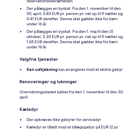
reservationsbekræftelsen.
Der pålægges en byskat: Fra den 1. november til den
30. april, 0.83 EUR pr. person pr. nat op til 9 nætter og
0.41 EUR derefter. Denne skat gælder ikke for børn
under 16 år.
Der pålægges en byskat: Fra den 1. maj til den 31.
oktober, 3.30 EUR pr. person pr. nat op til 9 nætter og
1.65 EUR derefter. Denne skat gælder ikke for børn
under 16 år.
Valgfrie tjenester
Sen udtjekning
kan arrangeres mod et ekstra gebyr
Renoveringer og lukninger
Overnatningsstedet lukkes fra den 1. november til den 30.
april.
Kæledyr
Der opkræves ikke gebyrer for servicedyr
Kæledyr er tilladt mod et tillægsgebyr på EUR 12 pr.