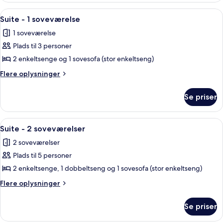
3
Indlæs
Suite - 1 soveværelse | Pengeskab på 
2
personer
Suite - 1 soveværelse
alle
1 soveværelse
billeder
Plads til 3 personer
af
Suite
2 enkeltsenge og 1 sovesofa (stor enkeltseng)
-
Flere
Flere oplysninger
1
oplysninger
om
soveværelse
Se priser
Suite
-
1
Indlæs
Et hotelværelse med en stor seng, to
8
soveværelse
Suite - 2 soveværelser
alle
2 soveværelser
billeder
Plads til 5 personer
af
Suite
2 enkeltsenge, 1 dobbeltseng og 1 sovesofa (stor enkeltseng)
-
Flere
Flere oplysninger
2
oplysninger
om
soveværelser
Se priser
Suite
-