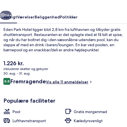
rige
Næste
114+
Oversigt
Værelser
Beliggenhed
Politikker
Eden Park Hotel ligger blot 2,8 km fra lufthavnen og tilbyder gratis
shuttletransport. Restauranten er det oplagte sted at få lidt at spise,
og når du har boltret dig i den sæsonåbne udendørs pool, kan du
slappe af med en drink i baren/loungen. En bar ved poolen, en
børnepool og en snackbar/deli er andre højdepunkter.
Den
1.226 kr.
nuværende
inkluderer skatter og gebyrer
pris
30. aug. - 31. aug.
Sæsonbestemt udendørs pool
er
Anmeldelser
Fremragende
8,8
Vis alle 11 anmeldelser
1.226 kr.
8,8 ud af 10.
Populære faciliteter
Pool
Gratis morgenmad
Lufthavnstransport
Kæledyrsvenligt