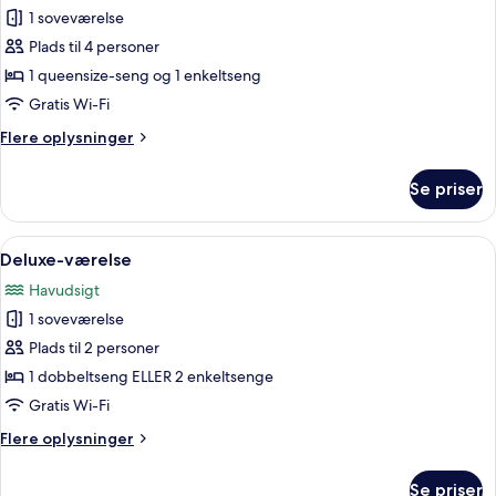
Comfort-
1 soveværelse
værelse
Plads til 4 personer
til
1 queensize-seng og 1 enkeltseng
3
Gratis Wi-Fi
personer
Flere
Flere oplysninger
-
oplysninger
balkon
om
Se priser
Comfort-
værelse
til
Indlæs
En balkon med udsigt over en swimmi
15
3
Deluxe-værelse
alle
personer
Havudsigt
-
billeder
balkon
1 soveværelse
af
Deluxe-
Plads til 2 personer
værelse
1 dobbeltseng ELLER 2 enkeltsenge
Gratis Wi-Fi
Flere
Flere oplysninger
oplysninger
om
Se priser