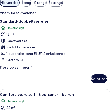
Tilgængelige
Alle værelser
1 seng
2 senge
3+ senge
filtre
for
Viser 9 ud af 9 værelser
værelser
Indlæs
Et lille enkeltværelse med balkon og 
4
Standard-dobbeltværelse
alle
Haveudsigt
billeder
18 m²
af
Standard-
1 soveværelse
dobbeltværelse
Plads til 2 personer
1 queensize-seng ELLER 2 enkeltsenge
Gratis Wi-Fi
Flere
Flere oplysninger
oplysninger
om
Se priser
Standard-
dobbeltværelse
Indlæs
Et soveværelse med seng, stol, skrive
14
Comfort-værelse til 3 personer - balkon
alle
Haveudsigt
billeder
22 m²
af