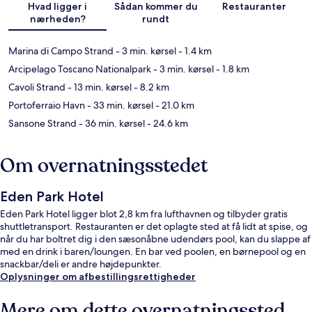
Hvad ligger i
Sådan kommer du
Restauranter
nærheden?
rundt
Marina di Campo Strand
- 3 min. kørsel
- 1.4 km
Arcipelago Toscano Nationalpark
- 3 min. kørsel
- 1.8 km
Cavoli Strand
- 13 min. kørsel
- 8.2 km
Portoferraio Havn
- 33 min. kørsel
- 21.0 km
Sansone Strand
- 36 min. kørsel
- 24.6 km
Om overnatningsstedet
Eden Park Hotel
Eden Park Hotel ligger blot 2,8 km fra lufthavnen og tilbyder gratis
shuttletransport. Restauranten er det oplagte sted at få lidt at spise, og
når du har boltret dig i den sæsonåbne udendørs pool, kan du slappe af
med en drink i baren/loungen. En bar ved poolen, en børnepool og en
snackbar/deli er andre højdepunkter.
Oplysninger om afbestillingsrettigheder
Mere om dette overnatningssted