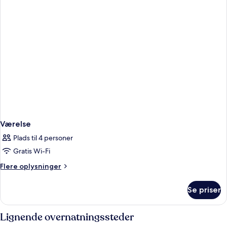
Værelse
Plads til 4 personer
Gratis Wi-Fi
Flere
Flere oplysninger
oplysninger
om
Se priser
Værelse
Lignende overnatningssteder