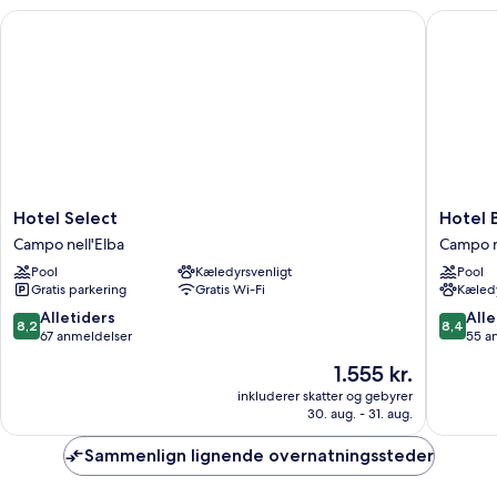
Hotel Select
Hotel Ba
Hotel
Hotel
Hotel Select
Hotel 
Select
Baia
Campo nell'Elba
Campo n
Campo
Imperial
Pool
Kæledyrsvenligt
Pool
nell'Elba
Campo
Gratis parkering
Gratis Wi-Fi
Kæledy
nell'Elba
8.2
8.4
Alletiders
Alle
8,2
8,4
ud
ud
67 anmeldelser
55 a
af
af
Prisen
1.555 kr.
10,
10,
er
Alletiders,
Alletider
inkluderer skatter og gebyrer
1.555 kr.
30. aug. - 31. aug.
67
55
anmeldelser
anmelde
Sammenlign lignende overnatningssteder