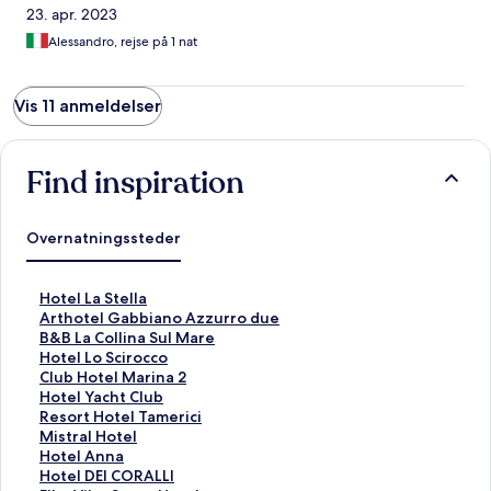
23. apr. 2023
Alessandro, rejse på 1 nat
Vis 11 anmeldelser
Find inspiration
Overnatningssteder
L
Hotel La Stella
i
L
Arthotel Gabbiano Azzurro due
n
i
L
B&B La Collina Sul Mare
k
n
i
L
Hotel Lo Scirocco
å
k
n
i
L
Club Hotel Marina 2
b
å
k
n
i
L
Hotel Yacht Club
n
b
å
k
n
i
L
Resort Hotel Tamerici
e
n
b
å
k
n
i
L
Mistral Hotel
r
e
n
b
å
k
n
i
L
Hotel Anna
d
r
e
n
b
å
k
n
i
L
Hotel DEI CORALLI