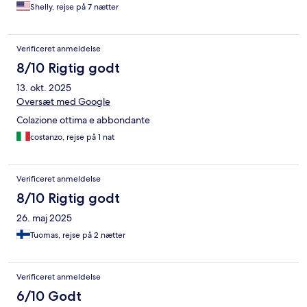
gorgeous pool with excellent poolside service, adding to the
Shelly, rejse på 7 nætter
overall luxurious experience. Everything about the hotel was
superior, and I highly recommend it to anyone visiting Elba
Island. I will most definitely be back for an even longer stay. PS I
Verificeret anmeldelse
stayed for one week❤️👑
8/10 Rigtig godt
13. okt. 2025
Oversæt med Google
Colazione ottima e abbondante
costanzo, rejse på 1 nat
Verificeret anmeldelse
8/10 Rigtig godt
26. maj 2025
Tuomas, rejse på 2 nætter
Verificeret anmeldelse
6/10 Godt