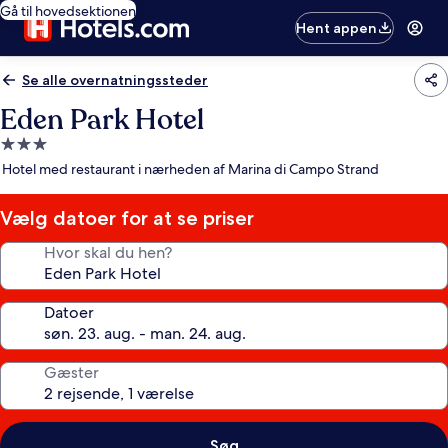
Gå til hovedsektionen
Hent appen
Se alle overnatningssteder
Eden Park Hotel
3.0-
stjernet
Hotel med restaurant i nærheden af Marina di Campo Strand
overnatningssted
Vælg datoer for at se priser
Hvor skal du hen?
Datoer
Gæster
Søg