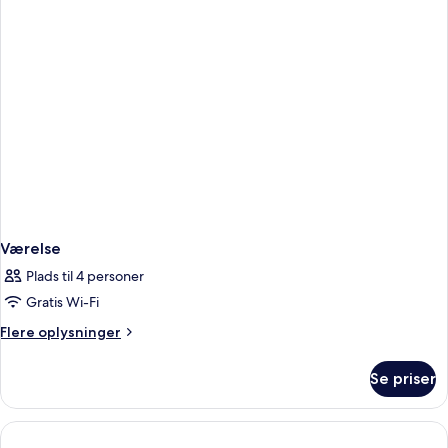
eller
2
enkeltsenge
Værelse
Plads til 4 personer
Gratis Wi-Fi
Flere
Flere oplysninger
oplysninger
om
Se priser
Værelse