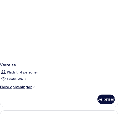
Værelse
Plads til 4 personer
Gratis Wi-Fi
Flere
Flere oplysninger
oplysninger
om
Se priser
Værelse