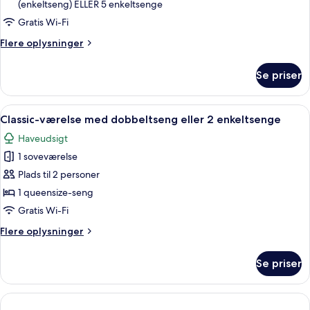
(enkeltseng) ELLER 5 enkeltsenge
Gratis Wi-Fi
Flere
Flere oplysninger
oplysninger
om
Se priser
Familieværelse
Indlæs
Classic-værelse med dobbeltseng eller
7
Classic-værelse med dobbeltseng eller 2 enkeltsenge
alle
Haveudsigt
billeder
1 soveværelse
af
Classic-
Plads til 2 personer
værelse
1 queensize-seng
med
Gratis Wi-Fi
dobbeltseng
Flere
Flere oplysninger
eller
oplysninger
2
om
Se priser
Classic-
enkeltsenge
værelse
med
dobbeltseng