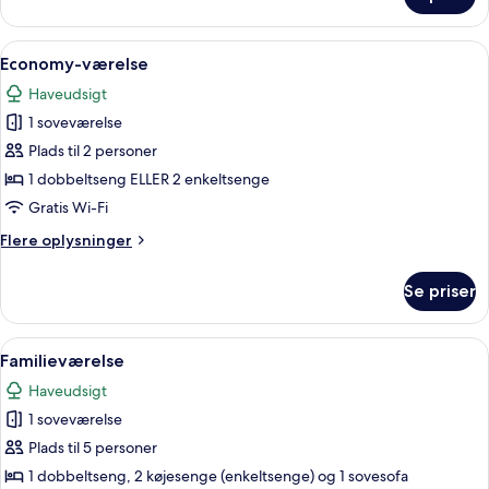
Deluxe-
værelse
Indlæs
Et soveværelse med en seng, to stole, 
6
Economy-værelse
alle
Haveudsigt
billeder
1 soveværelse
af
Economy-
Plads til 2 personer
værelse
1 dobbeltseng ELLER 2 enkeltsenge
Gratis Wi-Fi
Flere
Flere oplysninger
oplysninger
om
Se priser
Economy-
værelse
Indlæs
Et soveværelse med seng, skrivebord,
7
Familieværelse
alle
Haveudsigt
billeder
1 soveværelse
af
Familieværelse
Plads til 5 personer
1 dobbeltseng, 2 køjesenge (enkeltsenge) og 1 sovesofa