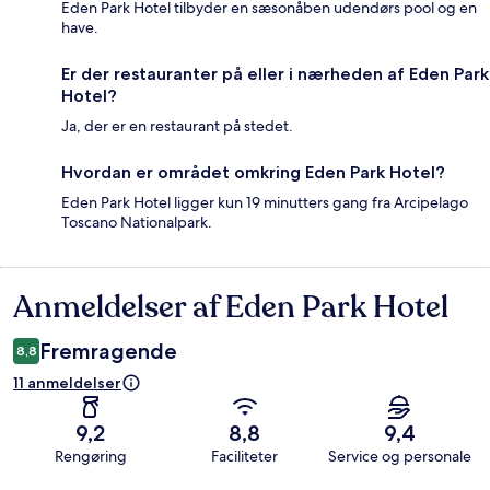
Eden Park Hotel tilbyder en sæsonåben udendørs pool og en
have.
Er der restauranter på eller i nærheden af Eden Park
Hotel?
Ja, der er en restaurant på stedet.
Hvordan er området omkring Eden Park Hotel?
Eden Park Hotel ligger kun 19 minutters gang fra Arcipelago
Toscano Nationalpark.
Anmeldelser af Eden Park Hotel
Anmeldelser
Fremragende
8,8
11 anmeldelser
9,2
8,8
9,4
Rengøring
Faciliteter
Service og personale
Anmeldelser