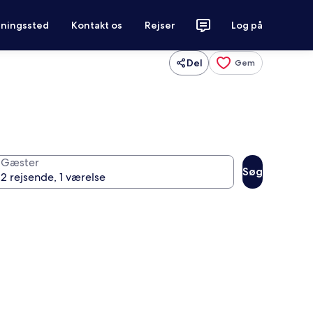
tningssted
Kontakt os
Rejser
Log på
Del
Gem
Gæster
Søg