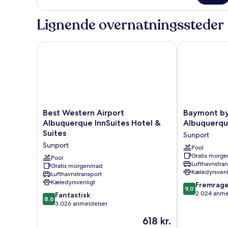
(Specialty)
-
1
Lignende overnatningssteder
kingsize-
seng
med
Best Western Airport Albuquerque InnSuites Hotel 
Baymont by 
sovesofa
(Specialty)
Best
Baymont
Best Western Airport
Baymont b
Western
by
Albuquerque InnSuites Hotel &
Albuquerqu
Airport
Wyndham
Suites
Sunport
Albuquerque
Albuquerque
Sunport
InnSuites
Airport
Pool
Gratis morg
Hotel
Sunport
Pool
Lufthavnstra
&
Gratis morgenmad
Kæledyrsvenl
Lufthavnstransport
Suites
Kæledyrsvenligt
9.0
Sunport
Fremrag
9,0
ud
2.024 anme
8.6
Fantastisk
8,6
af
ud
3.026 anmeldelser
10,
af
Prisen
618 kr.
Fremragende
10,