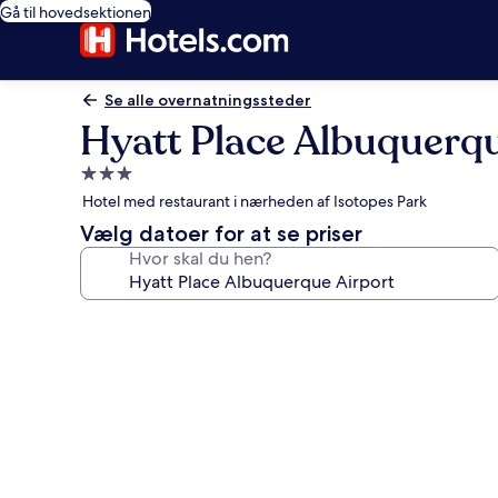
Gå til hovedsektionen
Se alle overnatningssteder
Hyatt Place Albuquerqu
3.0-
stjernet
Hotel med restaurant i nærheden af Isotopes Park
overnatningssted
Vælg datoer for at se priser
Hvor skal du hen?
Billedgalleri
for
Hyatt
Place
Albuquerque
Airport