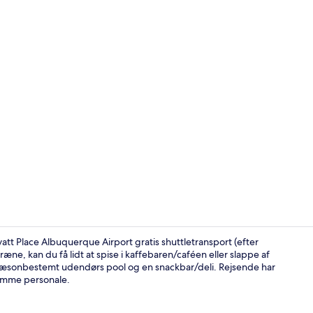
Lobby
tt Place Albuquerque Airport gratis shuttletransport (efter
æne, kan du få lidt at spise i kaffebaren/caféen eller slappe af
n sæsonbestemt udendørs pool og en snackbar/deli. Rejsende har
Premium-sen
omme personale.