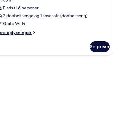
ærelse
Plads til 6 personer
2 dobbeltsenge og 1 sovesofa (dobbeltseng)
lere
Gratis Wi-Fi
enge
Specialty)
ere
ere oplysninger
lysninger
m
Se priser
relse
ere
lset, skrivebord
enge
pecialty)