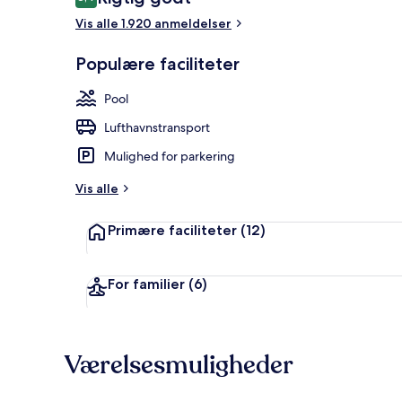
8,4 ud af 10.
Vis alle 1.920 anmeldelser
Bar (på over
Populære faciliteter
Pool
Lufthavnstransport
Mulighed for parkering
Vis alle
Primære faciliteter
(12)
For familier
(6)
Værelsesmuligheder