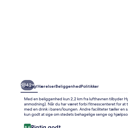
42+
Oversigt
Værelser
Beliggenhed
Politikker
Med en beliggenhed kun 2,2 km fra lufthavnen tilbyder Hya
anmodning). Når du har været forbi fitnesscenteret for at tr
med en drink i baren/loungen. Andre faciliteter tæller e
kun godt at sige om stedets behagelige senge og hjælps
Anmeldelser
Rigtig godt
8,4