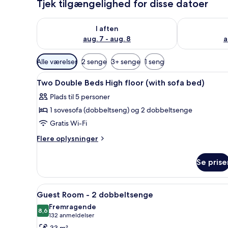
Tjek tilgængelighed for disse datoer
Tjek tilgængelighed for i aften aug. 7 - aug. 8
Tjek tilgænge
I aften
aug. 7 - aug. 8
a
Tilgængelige
Alle værelser
2 senge
3+ senge
1 seng
filtre
Indlæs
Et hotelværelse med sofa, lille
for
14
Two Double Beds High floor (with sofa bed)
alle
værelser
Plads til 5 personer
billeder
1 sovesofa (dobbeltseng) og 2 dobbeltsenge
af
Two
Gratis Wi-Fi
Double
Flere
Flere oplysninger
Beds
oplysninger
om
High
Se prise
Two
floor
Double
(with
Beds
Indlæs
Premium-sengetøj, pengeskab 
5
sofa
High
Guest Room - 2 dobbeltsenge
alle
floor
bed)
Fremragende
(with
billeder
8,6
8,6 ud af 10
(132
132 anmeldelser
sofa
af
anmeldelser)
33 m²