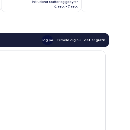
er
1.742
1.011
inkluderer skatter og gebyrer
inkluderer 
548 kr.
anmeldelser
anmeldelser
6. sep. - 7. sep.
Log på
Tilmeld dig nu – det er gratis