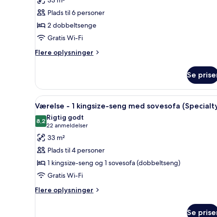
bed)
Guest
Plads til 6 personer
Room
2 dobbeltsenge
-
Gratis Wi-Fi
2
dobbeltsenge
Flere
Flere oplysninger
oplysninger
om
Se prise
Guest
Room
-
Indlæs
Premium-sengetøj, pengeskab 
7
2
Værelse - 1 kingsize-seng med sovesofa (Specialt
alle
dobbeltsenge
Rigtig godt
billeder
8,2
8,2 ud af 10
(22
22 anmeldelser
af
anmeldelser)
33 m²
Værelse
Plads til 4 personer
-
1 kingsize-seng og 1 sovesofa (dobbeltseng)
1
Gratis Wi-Fi
kingsize-
seng
Flere
Flere oplysninger
oplysninger
med
om
sovesofa
Se prise
Værelse