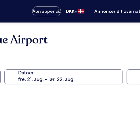
•
Åbn appen
DKK
Annoncér dit overna
e Airport
Datoer