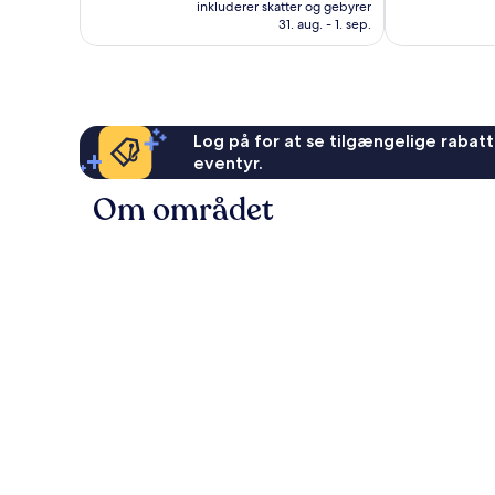
er
2.024
Fantastisk,
inkluderer skatter og gebyrer
618 kr.
anmeldelser
31. aug. - 1. sep.
3.026
anmeldelser
Log på for at se tilgængelige rabatte
eventyr.
Om området