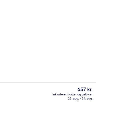
Overnatningsstedets facade – aften/
Den
657 kr.
nuværende
inkluderer skatter og gebyrer
pris
23. aug. - 24. aug.
getøj, pengeskab på værelset, skrivebord
Restaurant
er
657 kr.