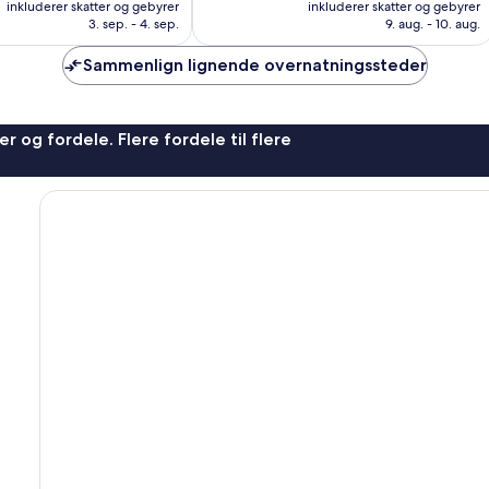
er
er
1.565
inkluderer skatter og gebyrer
inkluderer skatter og gebyrer
722 kr.
658 kr.
anmeldelser
3. sep. - 4. sep.
9. aug. - 10. aug.
Sammenlign lignende overnatningssteder
r og fordele. Flere fordele til flere