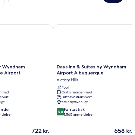
-
1
kingsize-
seng
& Suites
Wyndham Albuquerque Airport
Days Inn & Suites by Wyndham Airpo
Days
y Wyndham
Days Inn & Suites by Wyndham
Inn
e Airport
Airport Albuquerque
&
Victory Hills
Suites
by
Pool
enmad
Gratis morgenmad
Wyndham
nsport
Lufthavnstransport
Airport
igt
Kæledyrsvenligt
Albuquerque
8.6
ende
Victory
Fantastisk
8,6
ud
ldelser
Hills
1.565 anmeldelser
af
10,
Prisen
Prisen
722 kr.
658 kr.
,
Fantastisk,