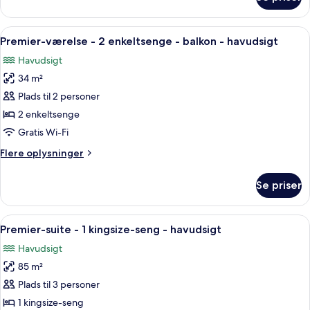
Premier
Family
Room
Indlæs
Et moderne hotelværelse med en stor s
5
Premier-værelse - 2 enkeltsenge - balkon - havudsigt
alle
Havudsigt
billeder
34 m²
af
Premier-
Plads til 2 personer
værelse
2 enkeltsenge
-
Gratis Wi-Fi
2
Flere
Flere oplysninger
enkeltsenge
oplysninger
-
om
Se priser
Premier-
balkon
værelse
-
-
Indlæs
Et moderne hotelværelse med en stor s
havudsigt
5
2
Premier-suite - 1 kingsize-seng - havudsigt
alle
enkeltsenge
Havudsigt
-
billeder
balkon
85 m²
af
-
Premier-
Plads til 3 personer
havudsigt
suite
1 kingsize-seng