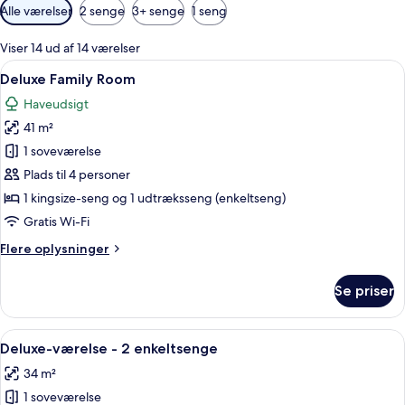
Tilgængelige
Alle værelser
2 senge
3+ senge
1 seng
filtre
for
Viser 14 ud af 14 værelser
værelser
Indlæs
Deluxe Family Room | Minibar, penges
5
Deluxe Family Room
alle
Haveudsigt
billeder
41 m²
af
Deluxe
1 soveværelse
Family
Plads til 4 personer
Room
1 kingsize-seng og 1 udtræksseng (enkeltseng)
Gratis Wi-Fi
Flere
Flere oplysninger
oplysninger
om
Se priser
Deluxe
Family
Room
Indlæs
Et moderne hotelværelse med to senge
4
Deluxe-værelse - 2 enkeltsenge
alle
34 m²
billeder
1 soveværelse
af