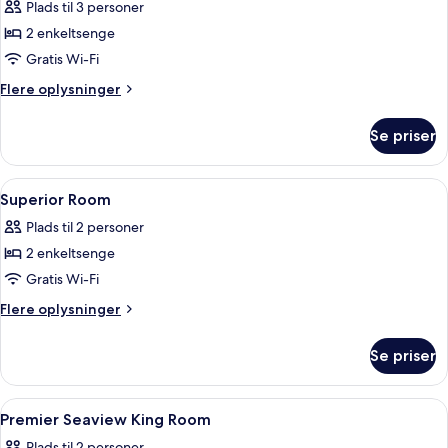
Plads til 3 personer
af
Deluxe-
2 enkeltsenge
værelse
Gratis Wi-Fi
(Sea
Flere
Flere oplysninger
Facing
oplysninger
Twin)
om
Se priser
Deluxe-
værelse
(Sea
Indlæs
Minibar, pengeskab på værelset, skri
4
Facing
Superior Room
alle
Twin)
Plads til 2 personer
billeder
2 enkeltsenge
af
Superior
Gratis Wi-Fi
Room
Flere
Flere oplysninger
oplysninger
om
Se priser
Superior
Room
Indlæs
Minibar, pengeskab på værelset, skri
5
Premier Seaview King Room
alle
Plads til 2 personer