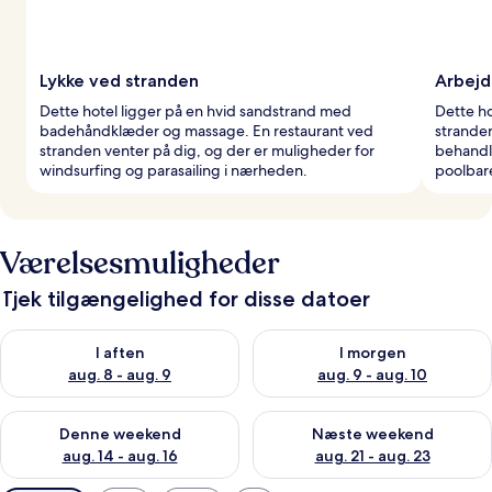
Lykke ved stranden
Arbejd
Dette hotel ligger på en hvid sandstrand med
Dette ho
badehåndklæder og massage. En restaurant ved
strande
stranden venter på dig, og der er muligheder for
behandli
windsurfing og parasailing i nærheden.
poolbar
Værelsesmuligheder
Tjek tilgængelighed for disse datoer
Tjek tilgængelighed for i aften aug. 8 - aug. 9
Tjek tilgængelighed for i morg
I aften
I morgen
aug. 8 - aug. 9
aug. 9 - aug. 10
Tjek tilgængelighed for denne weekend aug. 14 - aug. 16
Tjek tilgængelighed for næste
Denne weekend
Næste weekend
aug. 14 - aug. 16
aug. 21 - aug. 23