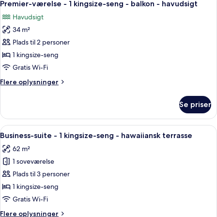
6
1
Premier-værelse - 1 kingsize-seng - balkon - havudsigt
alle
kingsize-
Havudsigt
seng
billeder
34 m²
af
Premier-
Plads til 2 personer
værelse
1 kingsize-seng
-
Gratis Wi-Fi
1
Flere
Flere oplysninger
kingsize-
oplysninger
seng
om
Se priser
Premier-
-
værelse
balkon
-
Indlæs
En balkon med en fletsofa, et glasbord
-
5
1
Business-suite - 1 kingsize-seng - hawaiiansk terrasse
alle
havudsigt
kingsize-
62 m²
seng
billeder
-
1 soveværelse
af
balkon
Business-
Plads til 3 personer
-
suite
havudsigt
1 kingsize-seng
-
Gratis Wi-Fi
1
Flere
Flere oplysninger