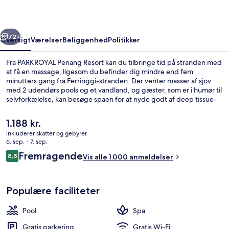
rige
Næste
72+
Oversigt
Værelser
Beliggenhed
Politikker
Fra PARKROYAL Penang Resort kan du tilbringe tid på stranden med
at få en massage, ligesom du befinder dig mindre end fem
minutters gang fra Ferringgi-stranden. Der venter masser af sjov
med 2 udendørs pools og et vandland, og gæster, som er i humør til
selvforkælelse, kan besøge spaen for at nyde godt af deep tissue-
massage, body wrap-behandlinger og ansigtsbehandlinger.
Cinnamon Asian Kitchen, en af 2 restauranter, har havudsigt og
Den
1.188 kr.
serverer morgenmad, frokost og aftensmad. Andre højdepunkter
nuværende
inkluderer skatter og gebyrer
på dette hotel med luksusfaciliteter omfatter 2 barer/lounger, en
pris
6. sep. - 7. sep.
gratis børneklub og en bar ved poolen. Rejsende har kun godt at
Luftfoto
er
Anmeldelser
sige om stedets hjælpsomme personale.
Fremragende
8,8
Vis alle 1.000 anmeldelser
1.188 kr.
8,8 ud af 10.
Populære faciliteter
Pool
Spa
Gratis parkering
Gratis Wi-Fi