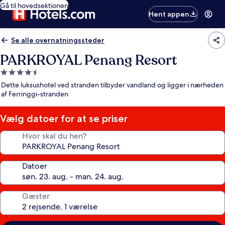
Gå til hovedsektionen
Hent appen
Se alle overnatningssteder
PARKROYAL Penang Resort
4.5-
stjernet
Dette luksushotel ved stranden tilbyder vandland og ligger i nærheden
overnatningssted
af Ferringgi-stranden
Vælg datoer for at se priser
Hvor skal du hen?
Datoer
Gæster