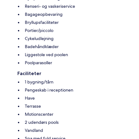
Renseri- og vaskeriservice
Bagageopbevaring
Bryllupsfaciliteter
Portier/piccolo
Cykeludlejning
Badehåndklæder
Liggestole ved poolen
Poolparasoller
Faciliteter
1 bygning/tårn
Pengeskab i receptionen
Have
Terrasse
Motionscenter
2 udendørs pools
Vandland
Spa med fuld service