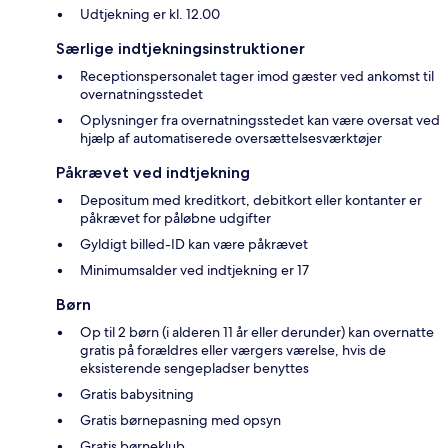
Udtjekning er kl. 12.00
Særlige indtjekningsinstruktioner
Receptionspersonalet tager imod gæster ved ankomst til
overnatningsstedet
Oplysninger fra overnatningsstedet kan være oversat ved
hjælp af automatiserede oversættelsesværktøjer
Påkrævet ved indtjekning
Depositum med kreditkort, debitkort eller kontanter er
påkrævet for påløbne udgifter
Gyldigt billed-ID kan være påkrævet
Minimumsalder ved indtjekning er 17
Børn
Op til 2 børn (i alderen 11 år eller derunder) kan overnatte
gratis på forældres eller værgers værelse, hvis de
eksisterende sengepladser benyttes
Gratis babysitning
Gratis børnepasning med opsyn
Gratis børneklub