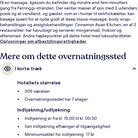
få en massage, ligesom du befinder dig mindre end fem minutters
gang fra Ferringgi-stranden. Der venter masser af sjov med 2 udendørs
pools og et vandland, og gæster, som er i humør til selvforkælelse, kan
besøge spaen for at nyde godt af deep tissue-massage, body wrap-
behandlinger og ansigtsbehandlinger. Cinnamon Asian Kitchen, en af 2
restauranter, har havudsigt og serverer morgenmad, frokost og
aftensmad. Andre højdepunkter på dette hotel med luksusfaciliteter
omfatter 2 barer/lounger, en gratis børneklub og en bar ved poolen.
Oplysninger om afbestillingsrettigheder
Rejsende har kun godt at sige om stedets hjælpsomme personale.
Mere om dette overnatningssted
I korte træk
Hotellets størrelse
309 værelser
Overnatningsstedet har 7 etager
Indtjekning/udtjekning
Indtjekning er fra kl. 15.00 til kl. 00.30
Sen indtjekning afhænger af tilgængelighed
Minimumsalder for indtjekning: 17 år