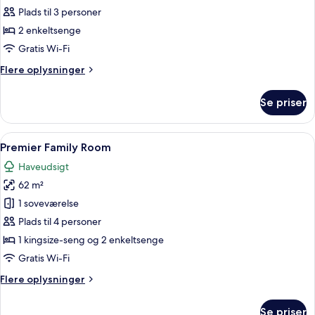
Deluxe-
Plads til 3 personer
værelse
2 enkeltsenge
-
Gratis Wi-Fi
2
Flere
Flere oplysninger
enkeltsenge
oplysninger
om
Se priser
Deluxe-
værelse
-
Indlæs
Et hotelværelse med en stor seng, et s
6
2
Premier Family Room
alle
enkeltsenge
Haveudsigt
billeder
62 m²
af
Premier
1 soveværelse
Family
Plads til 4 personer
Room
1 kingsize-seng og 2 enkeltsenge
Gratis Wi-Fi
Flere
Flere oplysninger
oplysninger
om
Se priser