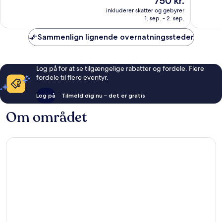
750 kr.
10,
10,
er
Alletiders,
Alletider
inkluderer skatter og gebyrer
750 kr.
1. sep. - 2. sep.
1.003
936
anmeldelser
anmelde
Sammenlign lignende overnatningssteder
Log på for at se tilgængelige rabatter og fordele. Flere
fordele til flere eventyr.
Log på
Tilmeld dig nu – det er gratis
Om området