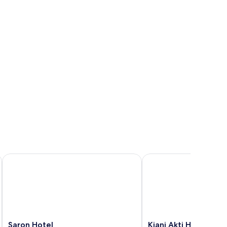
Saron Hotel
Kiani Akti Hotel
Saron
Kiani
Saron Hotel
Kiani Akti Hotel