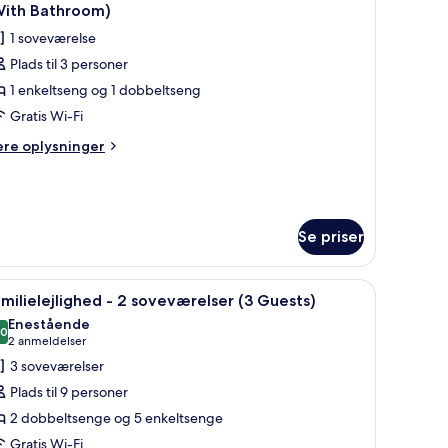
le
With Bathroom)
illeder
1 soveværelse
f
Plads til 3 personer
amilieværelse
1 enkeltseng og 1 dobbeltseng
l
Gratis Wi-Fi
ersoner
ere
ere oplysninger
lysninger
m
milieværelse
oveværelser
With
Se priser
athroom)
rsoner
engetøj
ndlæs
En pænt redt seng med madrasbeskytter, pud
5
milielejlighed - 2 soveværelser (3 Guests)
veværelser
le
Enestående
ith
illeder
,0
10,0 ud af 10
(2
2 anmeldelser
throom)
f
anmeldelser)
3 soveværelser
amilielejlighed
Plads til 9 personer
2 dobbeltsenge og 5 enkeltsenge
Gratis Wi-Fi