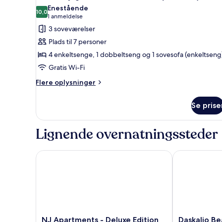
alle
(1
Enestående
Double
billeder
10,0
10,0 ud af 10
(1
1 anmeldelse
and
af
anmeldelse)
3 soveværelser
2
Familielejlighed
Twin)
Plads til 7 personer
-
4 enkeltsenge, 1 dobbeltseng og 1 sovesofa (enkeltseng
3
Gratis Wi-Fi
soveværelser
(7
Flere
Flere oplysninger
oplysninger
Guests)
om
Se prise
Familielejlighed
-
3
Lignende overnatningssteder
soveværelser
(7
Guests)
NJ Apartments - Deluxe Edition
Daskalio Beac
NJ
Daskalio
NJ Apartments - Deluxe Edition
Daskalio Be