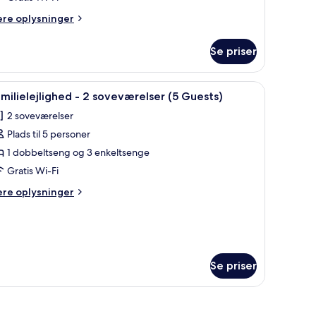
oveværelser
3
ere
ere oplysninger
lysninger
uests)
m
Se priser
milielejlighed
engetøj
ndlæs
Et hotelværelse med seng, skrivebord, stol og
4
veværelser
milielejlighed - 2 soveværelser (5 Guests)
le
2 soveværelser
ests)
illeder
Plads til 5 personer
f
amilielejlighed
1 dobbeltseng og 3 enkeltsenge
Gratis Wi-Fi
ere
ere oplysninger
oveværelser
lysninger
5
m
milielejlighed
uests)
Se priser
veværelser
ests)
stol og udsigt ud