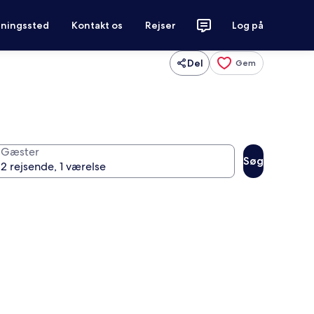
tningssted
Kontakt os
Rejser
Log på
Del
Gem
Gæster
Søg