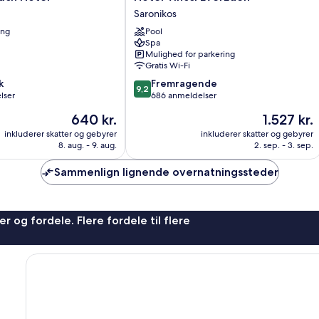
Vincci
Saronikos
EverEden
ing
Pool
Saronikos
Spa
Mulighed for parkering
Gratis Wi-Fi
9.2
k
Fremragende
9,2
ud
lser
686 anmeldelser
af
Prisen
Prisen
640 kr.
1.527 kr.
10,
er
er
Fremragende,
inkluderer skatter og gebyrer
inkluderer skatter og gebyrer
640 kr.
1.527 kr.
8. aug. - 9. aug.
2. sep. - 3. sep.
686
anmeldelser
Sammenlign lignende overnatningssteder
r og fordele. Flere fordele til flere