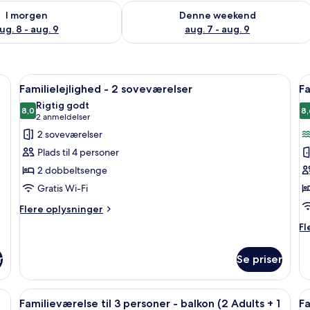
lighed for i morgen aug. 8 - aug. 9
Tjek tilgængelighed for denne weeken
I morgen
Denne weekend
ug. 8 - aug. 9
aug. 7 - aug. 9
beskytter, puder og et foldet håndklæde.
Indlæs
Et hotelværelse med seng, skrivebord, 
I
4
Familielejlighed - 2 soveværelser
Fa
alle
al
Rigtig godt
billeder
8,0
b
8,
8,0 ud af 10
(2
2 anmeldelser
af
a
anmeldelser)
2 soveværelser
Familielejlighed
F
Plads til 4 personer
-
2 dobbeltsenge
2
Gratis Wi-Fi
soveværelser
Flere
Flere oplysninger
oplysninger
Fl
Fl
om
op
Familielejlighed
o
-
r
Se priser
Fa
2
soveværelser
beskytter, puder og et foldet håndklæde.
Indlæs
Et hotelværelse med en seng, puder, et
I
9
Familieværelse til 3 personer - balkon (2 Adults + 1
Fa