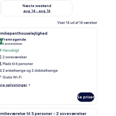
d aug. 7 - aug. 9
Tjek tilgængelighed for næste weekend aug. 14 - aug. 16
Næste weekend
aug. 14 - aug. 16
Viser 14 ud af 14 værelser
stol og udsigt ud
ndlæs
Et hotelværelse med to senge, et fjernsyn, b
12
miliepenthouselejlighed
le
Fremragende
illeder
6
8,6 ud af 10
(4
4 anmeldelser
f
anmeldelser)
Havudsigt
amiliepenthouselejlighed
2 soveværelser
Plads til 6 personer
2 enkeltsenge og 2 dobbeltsenge
Gratis Wi-Fi
ere
ere oplysninger
lysninger
m
Se priser
miliepenthouselejlighed
 billede, et natbord, en lampe og udsigt fra vinduet.
ndlæs
Et soveværelse med seng, skrivebord, stol, k
5
milieværelse til 3 personer - 2 soveværelser