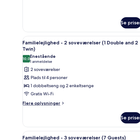
soveværelser
oplysninger
om
Familielejlighed
-
Se prise
3
soveværelser
Indlæs
Et hotelværelse med seng, skri
3
Familielejlighed - 2 soveværelser (1 Double and 2
alle
Twin)
billeder
Enestående
10,0
af
10,0 ud af 10
(1
1 anmeldelse
Familielejlighed
anmeldelse)
2 soveværelser
-
Plads til 4 personer
2
1 dobbeltseng og 2 enkeltsenge
soveværelser
Gratis Wi-Fi
(1
Flere
Double
Flere oplysninger
oplysninger
and
om
2
Se prise
Familielejlighed
Twin)
-
2
Indlæs
Strygejern/strygebræt, gratis 
5
soveværelser
Familielejlighed - 3 soveværelser (7 Guests)