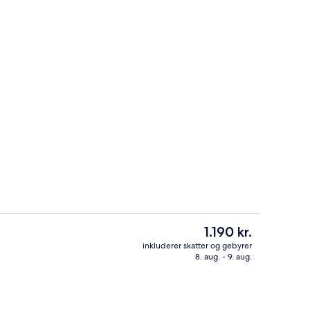
 i lobbyen
Balkon
Den
1.190 kr.
nuværende
inkluderer skatter og gebyrer
pris
8. aug. - 9. aug.
trygebræt, gratis Wi-Fi, sengetøj
Lounge i lobbyen
er
1.190 kr.