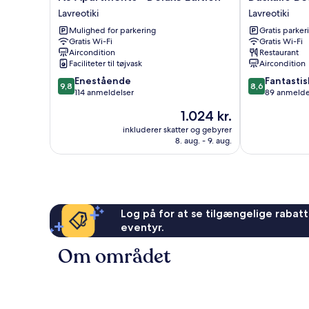
Apartments
Beach
Lavreotiki
Lavreotiki
-
Hotel
Mulighed for parkering
Gratis parker
Deluxe
Lavreotiki
Gratis Wi-Fi
Gratis Wi-Fi
Edition
Aircondition
Restaurant
Lavreotiki
Faciliteter til tøjvask
Aircondition
9.8
8.6
Enestående
Fantastis
9,8
8,6
ud
ud
114 anmeldelser
89 anmelde
af
af
Prisen
1.024 kr.
10,
10,
er
Enestående,
Fantastisk,
inkluderer skatter og gebyrer
1.024 kr.
8. aug. - 9. aug.
114
89
anmeldelser
anmeldelser
Log på for at se tilgængelige rabatte
eventyr.
Om området