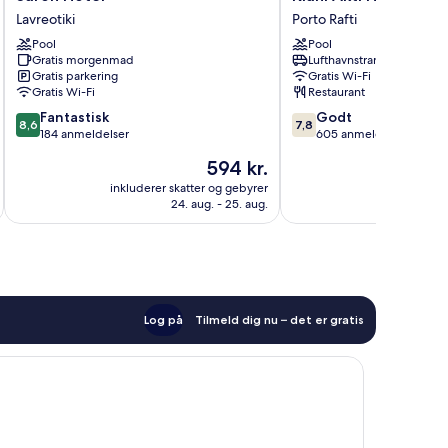
Hotel
Akti
Lavreotiki
Porto Rafti
Lavreotiki
Hotel
Pool
Pool
Porto
Gratis morgenmad
Lufthavnstransport
Rafti
Gratis parkering
Gratis Wi-Fi
Gratis Wi-Fi
Restaurant
8.6
7.8
Fantastisk
Godt
8,6
7,8
ud
ud
184 anmeldelser
605 anmeldelser
af
af
Prisen
594 kr.
10,
10,
er
Fantastisk,
Godt,
inkluderer skatter og gebyrer
inkluderer 
594 kr.
24. aug. - 25. aug.
184
605
anmeldelser
anmeldelser
Log på
Tilmeld dig nu – det er gratis