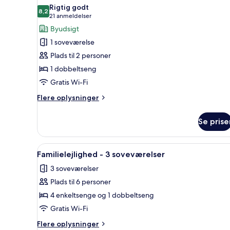
alle
Rigtig godt
billeder
8,2
8,2 ud af 10
(21
21 anmeldelser
af
anmeldelser)
Byudsigt
Dobbeltværelse
1 soveværelse
-
Plads til 2 personer
balkon
1 dobbeltseng
Gratis Wi-Fi
Flere
Flere oplysninger
oplysninger
om
Se prise
Dobbeltværelse
-
balkon
Indlæs
En pænt redt seng med madras
4
Familielejlighed - 3 soveværelser
alle
3 soveværelser
billeder
Plads til 6 personer
af
Familielejlighed
4 enkeltsenge og 1 dobbeltseng
-
Gratis Wi-Fi
3
Flere
Flere oplysninger