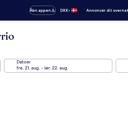
•
Åbn appen
DKK
Annoncér dit overna
rio
Datoer