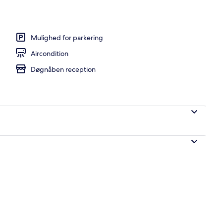
stedets facade
Mulighed for parkering
Aircondition
Døgnåben reception