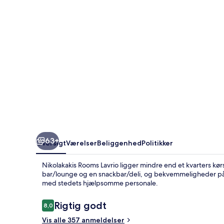
63+
Oversigt
Værelser
Beliggenhed
Politikker
Nikolakakis Rooms Lavrio ligger mindre end et kvarters kør
bar/lounge og en snackbar/deli, og bekvemmeligheder på 
med stedets hjælpsomme personale.
Anmeldelser
Rigtig godt
8,0
8,0 ud af 10.
Vis alle 357 anmeldelser