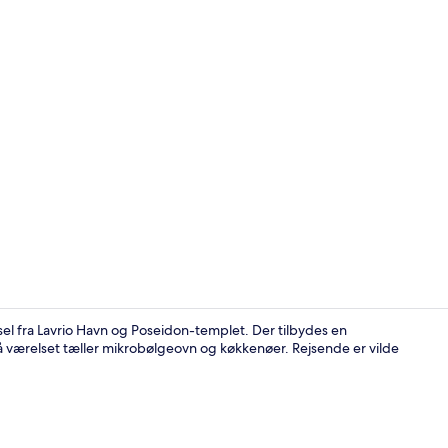
Siddeområde
sel fra Lavrio Havn og Poseidon-templet. Der tilbydes en
værelset tæller mikrobølgeovn og køkkenøer. Rejsende er vilde
Strygejern/s