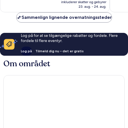
er
Alletiders,
Alletider
inkluderer skatter og gebyrer
1.037 kr.
23. aug. - 24. aug.
755
770
anmeldelser
anmelde
Sammenlign lignende overnatningssteder
Log på for at se tilgængelige rabatter og fordele. Flere
fordele til flere eventyr.
Log på
Tilmeld dig nu – det er gratis
Om området