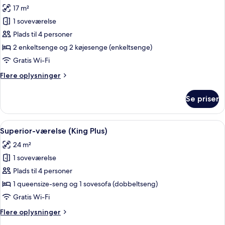
alle
queensize-
17 m²
seng
billeder
1 soveværelse
af
Familieværelse
Plads til 4 personer
(Four)
2 enkeltsenge og 2 køjesenge (enkeltsenge)
Gratis Wi-Fi
Flere
Flere oplysninger
oplysninger
om
Se priser
Familieværelse
(Four)
Indlæs
Et hotelværelse med en seng, to senge
7
Superior-værelse (King Plus)
alle
24 m²
billeder
1 soveværelse
af
Superior-
Plads til 4 personer
værelse
1 queensize-seng og 1 sovesofa (dobbeltseng)
(King
Gratis Wi-Fi
Plus)
Flere
Flere oplysninger
oplysninger