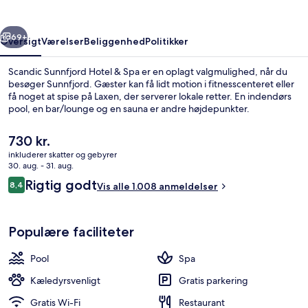
Spa
rige
Næste
69+
Oversigt
Værelser
Beliggenhed
Politikker
Scandic Sunnfjord Hotel & Spa er en oplagt valgmulighed, når du
besøger Sunnfjord. Gæster kan få lidt motion i fitnesscenteret eller
få noget at spise på Laxen, der serverer lokale retter. En indendørs
pool, en bar/lounge og en sauna er andre højdepunkter.
Den
730 kr.
nuværende
inkluderer skatter og gebyrer
pris
30. aug. - 31. aug.
er
Anmeldelser
Rigtig godt
8,4
Spa
Vis alle 1.008 anmeldelser
730 kr.
8,4 ud af 10.
Populære faciliteter
Pool
Spa
Kæledyrsvenligt
Gratis parkering
Gratis Wi-Fi
Restaurant