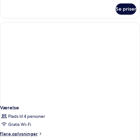
om
Se priser
Double
King
Superior
Plus
Værelse
Plads til 4 personer
Gratis Wi-Fi
Flere
Flere oplysninger
oplysninger