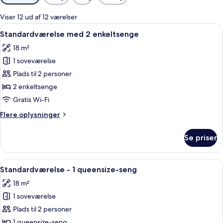
filtre
for
Viser 12 ud af 12 værelser
værelser
Indlæs
Et hotelværelse med køjeseng, en enke
4
Standardværelse med 2 enkeltsenge
alle
18 m²
billeder
1 soveværelse
af
Standardværelse
Plads til 2 personer
med
2 enkeltsenge
2
Gratis Wi-Fi
enkeltsenge
Flere
Flere oplysninger
oplysninger
om
Se priser
Standardværelse
med
2
Indlæs
Et moderne hotelværelse med et stort 
4
enkeltsenge
Standardværelse - 1 queensize-seng
alle
18 m²
billeder
1 soveværelse
af
Standardværelse
Plads til 2 personer
-
1 queensize-seng