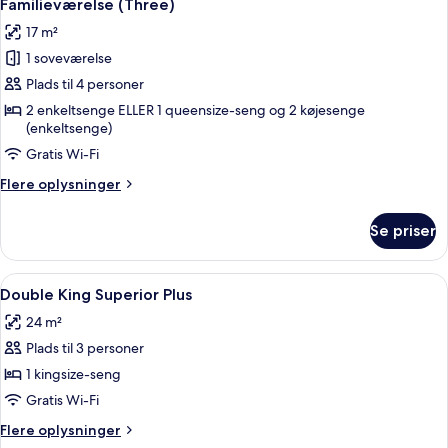
4
Familieværelse (Three)
alle
17 m²
billeder
1 soveværelse
af
Familieværelse
Plads til 4 personer
(Three)
2 enkeltsenge ELLER 1 queensize-seng og 2 køjesenge
(enkeltsenge)
Gratis Wi-Fi
Flere
Flere oplysninger
oplysninger
om
Se priser
Familieværelse
(Three)
Indlæs
Minibar, pengeskab på værelset, skri
13
Double King Superior Plus
alle
24 m²
billeder
Plads til 3 personer
af
Double
1 kingsize-seng
King
Gratis Wi-Fi
Superior
Flere
Flere oplysninger
Plus
oplysninger