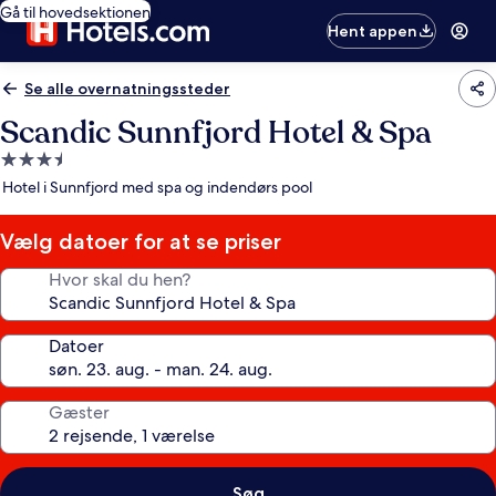
Gå til hovedsektionen
Hent appen
Se alle overnatningssteder
Scandic Sunnfjord Hotel & Spa
3.5-
stjernet
Hotel i Sunnfjord med spa og indendørs pool
overnatningssted
Vælg datoer for at se priser
Hvor skal du hen?
Datoer
Gæster
Søg