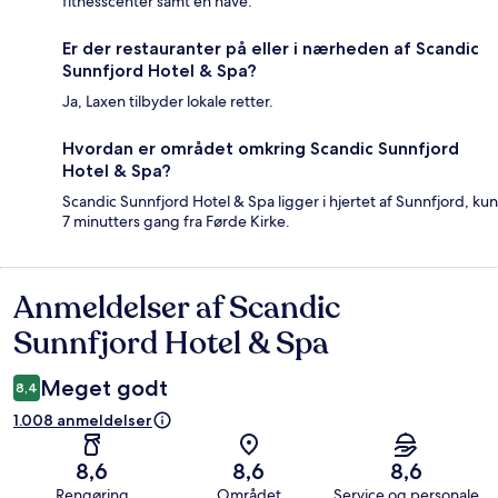
fitnesscenter samt en have.
Er der restauranter på eller i nærheden af Scandic
Sunnfjord Hotel & Spa?
Ja, Laxen tilbyder lokale retter.
Hvordan er området omkring Scandic Sunnfjord
Hotel & Spa?
Scandic Sunnfjord Hotel & Spa ligger i hjertet af Sunnfjord, kun
7 minutters gang fra Førde Kirke.
Anmeldelser af Scandic
Anmeldelser
Sunnfjord Hotel & Spa
Meget godt
8,4
1.008 anmeldelser
8,6
8,6
8,6
Rengøring
Området
Service og personale