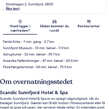
Storehagen 2, Sunnfjord, 6800
Åbn kort
Kort
Hvad ligger i
Sådan kommer du
Restauranter
nærheden?
rundt
Førde Kirke
- 7 min. gang
- 0.7 km
Sunnfjord Museum
- 10 min. kørsel
- 11.9 km
Astruptunet
- 32 min. kørsel
- 39.7 km
Ausevika Helleristninger
- 47 min. kørsel
- 60.6 km
Florø færgeterminal
- 54 min. kørsel
- 75.5 km
Om overnatningsstedet
Scandic Sunnfjord Hotel & Spa
Scandic Sunnfjord Hotel & Spa er en oplagt valgmulighed, når du
besøger Sunnfjord. Gæster kan få lidt motion i fitnesscenteret eller få
noget at spise på Laxen, der serverer lokale retter. En indendørs pool,