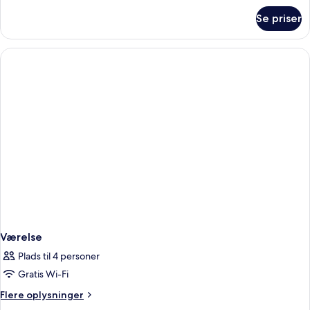
om
Se priser
Værelse
Værelse
Plads til 4 personer
Gratis Wi-Fi
Flere
Flere oplysninger
oplysninger