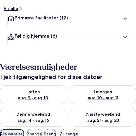
Vis alle
Primære faciliteter
(12)
Føl dig hjemme
(6)
Værelsesmuligheder
Tjek tilgængelighed for disse datoer
Tjek tilgængelighed for i aften aug. 9 - aug. 10
Tjek tilgængelighed for i morg
I aften
I morgen
aug. 9 - aug. 10
aug. 10 - aug. 11
Tjek tilgængelighed for denne weekend aug. 14 - aug. 16
Tjek tilgængelighed for næste
Denne weekend
Næste weekend
aug. 14 - aug. 16
aug. 21 - aug. 23
Tilgængelige
Alle værelser
2 senge
1 seng
3+ senge