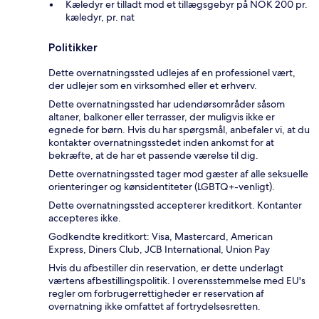
Kæledyr er tilladt mod et tillægsgebyr på NOK 200 pr.
kæledyr, pr. nat
Politikker
Dette overnatningssted udlejes af en professionel vært,
der udlejer som en virksomhed eller et erhverv.
Dette overnatningssted har udendørsområder såsom
altaner, balkoner eller terrasser, der muligvis ikke er
egnede for børn. Hvis du har spørgsmål, anbefaler vi, at du
kontakter overnatningsstedet inden ankomst for at
bekræfte, at de har et passende værelse til dig.
Dette overnatningssted tager mod gæster af alle seksuelle
orienteringer og kønsidentiteter (LGBTQ+-venligt).
Dette overnatningssted accepterer kreditkort. Kontanter
accepteres ikke.
Godkendte kreditkort: Visa, Mastercard, American
Express, Diners Club, JCB International, Union Pay
Hvis du afbestiller din reservation, er dette underlagt
værtens afbestillingspolitik. I overensstemmelse med EU's
regler om forbrugerrettigheder er reservation af
overnatning ikke omfattet af fortrydelsesretten.