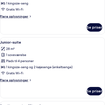
(Presidential)
1 kingsize-seng
Gratis Wi-Fi
Flere
Flere oplysninger
oplysninger
om
Se priser
Suite
(Presidential)
Indlæs
Et moderne hotelværelse med en stor 
4
Junior-suite
alle
28 m²
billeder
1 soveværelse
af
Junior-
Plads til 4 personer
suite
1 kingsize-seng og 2 køjesenge (enkeltsenge)
Gratis Wi-Fi
Flere
Flere oplysninger
oplysninger
om
Se priser
Junior-
suite
Indlæs
Et hotelværelse med køjeseng, enkeltse