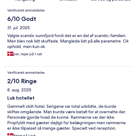
Anmeldelser
Verificeret anmeldelse
6/10 Godt
31. jul. 2025
Valgte scandic sunnfjord fordi det er en del af scandic-familien.
Men blev nok lidt skuffede. Manglede lidt på alle parametre. Ok
ophold, men kun ok.
per, rejse på 1 nat
Verificeret anmeldelse
2/10 Ringe
8. aug. 2025
Luk hotellet
Gammelt slidt hotel. Sengene var total udslidte, de burde
skiftes omgående. Man burde være betalt for at overnatte der.
Personale gjorde hvad de kunne. Rammerne var der ikke.
Propfyldt med gæster dejligt for belægningen men rammerne
er ikke tilpasset så mange gæster. Specielt ved reception,
måltider. Find et andet hotel.
Rejse på 1 nat