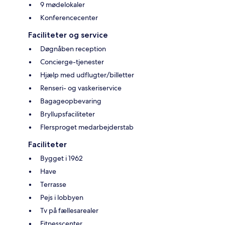
9 mødelokaler
Konferencecenter
Faciliteter og service
Døgnåben reception
Concierge-tjenester
Hjælp med udflugter/billetter
Renseri- og vaskeriservice
Bagageopbevaring
Bryllupsfaciliteter
Flersproget medarbejderstab
Faciliteter
Bygget i 1962
Have
Terrasse
Pejs i lobbyen
Tv på fællesarealer
Fitnesscenter