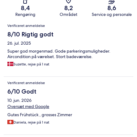
8,4
8,2
8,6
Rengøring
Området
Service og personale
Anmeldelser
Verificeret anmeldelse
8/10 Rigtig godt
26. jul. 2025
Super god morgenmad. Gode parkeringsmuligheder.
Aircondition på værelset. Stort badeværelse.
Suzette, rejse på 1 nat
Verificeret anmeldelse
6/10 Godt
10. jun. 2026
Oversæt med Google
Gutes Frühstück , grosses Zimmer
Daniela, rejse på 1 nat