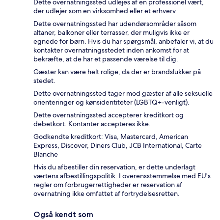
Dette overnatningssted udlejes af en professionel vært,
der udlejer som en virksomhed eller et erhverv.
Dette overnatningssted har udendørsområder såsom
altaner, balkoner eller terrasser, der muligvis ikke er
egnede for børn. Hvis du har spørgsmål, anbefaler vi, at du
kontakter overnatningsstedet inden ankomst for at
bekræfte, at de har et passende værelse til dig.
Gæster kan være helt rolige, da der er brandslukker på
stedet.
Dette overnatningssted tager mod gæster af alle seksuelle
orienteringer og kønsidentiteter (LGBTQ+-venligt).
Dette overnatningssted accepterer kreditkort og
debetkort. Kontanter accepteres ikke.
Godkendte kreditkort: Visa, Mastercard, American
Express, Discover, Diners Club, JCB International, Carte
Blanche
Hvis du afbestiller din reservation, er dette underlagt
værtens afbestillingspolitik. I overensstemmelse med EU's
regler om forbrugerrettigheder er reservation af
overnatning ikke omfattet af fortrydelsesretten.
Også kendt som