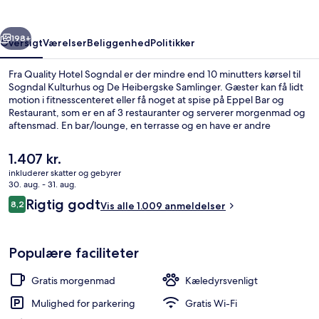
rige
Næste
198+
Oversigt
Værelser
Beliggenhed
Politikker
Fra Quality Hotel Sogndal er der mindre end 10 minutters kørsel til
Sogndal Kulturhus og De Heibergske Samlinger. Gæster kan få lidt
motion i fitnesscenteret eller få noget at spise på Eppel Bar og
Restaurant, som er en af 3 restauranter og serverer morgenmad og
aftensmad. En bar/lounge, en terrasse og en have er andre
højdepunkter.
Den
1.407 kr.
nuværende
inkluderer skatter og gebyrer
pris
30. aug. - 31. aug.
Lounge
er
Anmeldelser
Rigtig godt
8,2
Vis alle 1.009 anmeldelser
1.407 kr.
8,2 ud af 10.
Populære faciliteter
Gratis morgenmad
Kæledyrsvenligt
Mulighed for parkering
Gratis Wi-Fi