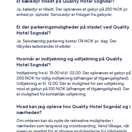
Er kæledyr tilladt på Quality Hotel Sogndal?
Ja, kæledyr er tilladt. Der opkræves et gebyr på 250 NOK pr.
enhed pr. ophold. Servicedyr er fritaget fra gebyrer.
Er der parkeringsmuligheder på stedet ved Quality
Hotel Sogndal?
Ja. Selvstændig parkering koster 174 NOK pr. dag. Der
tilbydes ladestander til elbiler.
Hvornår er indtjekning og udtjekning på Quality
Hotel Sogndal?
Indtjekning fra kl. 15.00 til kl. 02.00. Der opkræves et gebyr på
200 NOK for tidlig indtjekning (afhænger af tilgængelighed).
Udtjekning er kl. 12.00. Der er mulighed for sen udtjekning
mod et gebyr på 100 NOK (afhænger af tilgængelighed). Der
er mulighed for kontaktløs udtjekning.
Hvad kan jeg opleve hos Quality Hotel Sogndal og i
nærheden?
Om vinteren kan du nyde de rekreative muligheder i
nærheden som langrend og snowboarding. Vend tilbage, når
sneen er smeltet for at afprøve mulighederne for bådsejlads