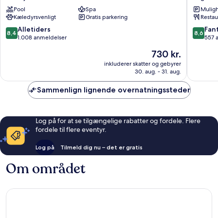
Hotel
Laegrei
Pool
Spa
Muligh
&
Hotell
Kæledyrsvenligt
Gratis parkering
Restau
Spa
Sogndal
Sunnfjord
8.4
8.6
Alletiders
Fant
8,4
8,6
ud
ud
1.008 anmeldelser
557 
af
af
Prisen
730 kr.
10,
10,
er
Alletiders,
Fantasti
inkluderer skatter og gebyrer
730 kr.
30. aug. - 31. aug.
1.008
557
anmeldelser
anmelde
Sammenlign lignende overnatningssteder
Log på for at se tilgængelige rabatter og fordele. Flere
fordele til flere eventyr.
Log på
Tilmeld dig nu – det er gratis
Om området