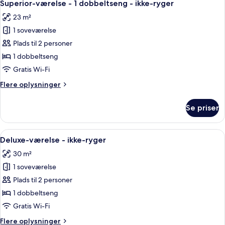
21
2
Superior-værelse - 1 dobbeltseng - ikke-ryger
alle
enkeltsenge
23 m²
-
billeder
ikke-
1 soveværelse
af
ryger
Superior-
Plads til 2 personer
værelse
1 dobbeltseng
-
Gratis Wi-Fi
1
Flere
Flere oplysninger
dobbeltseng
oplysninger
-
om
Se priser
Superior-
ikke-
værelse
ryger
-
Indlæs
Et moderne hotelværelse med en stor 
12
1
Deluxe-værelse - ikke-ryger
alle
dobbeltseng
30 m²
-
billeder
ikke-
1 soveværelse
af
ryger
Deluxe-
Plads til 2 personer
værelse
1 dobbeltseng
-
Gratis Wi-Fi
ikke-
Flere
Flere oplysninger