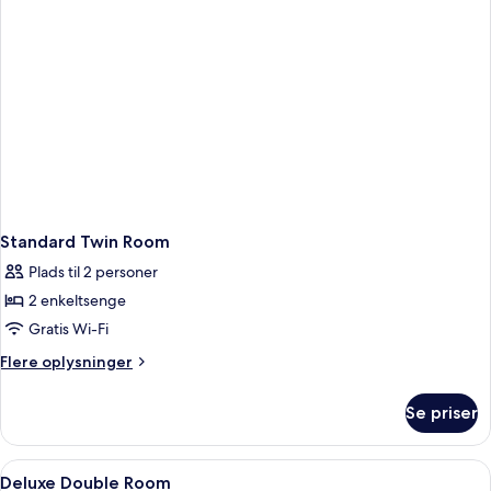
Standard Twin Room
Plads til 2 personer
2 enkeltsenge
Gratis Wi-Fi
Flere
Flere oplysninger
oplysninger
om
Se priser
Standard
Twin
Room
Indlæs
Et moderne soveværelse med et stort v
1
Deluxe Double Room