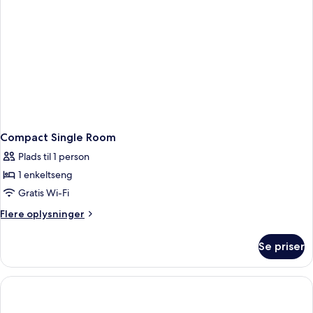
Compact Single Room
Plads til 1 person
1 enkeltseng
Gratis Wi-Fi
Flere
Flere oplysninger
oplysninger
om
Se priser
Compact
Single
Room