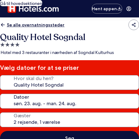
Gå til hovedsektionen
Hent appen
Se alle overnatningssteder
Quality Hotel Sogndal
4.0-
stjernet
Hotel med 3 restauranter i nærheden af Sogndal Kulturhus
overnatningssted
Vælg datoer for at se priser
Hvor skal du hen?
Datoer
Gæster
Søg