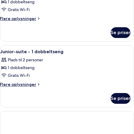
Suite
1 dobbeltseng
-
Gratis Wi-Fi
ikke-
Flere
Flere oplysninger
ryger
oplysninger
om
Se priser
Suite
-
ikke-
Indlæs
Et moderne hotelværelse med en stor s
8
ryger
Junior-suite - 1 dobbeltseng
alle
Plads til 2 personer
billeder
1 dobbeltseng
af
Junior-
Gratis Wi-Fi
suite
Flere
Flere oplysninger
-
oplysninger
om
1
Se priser
Junior-
dobbeltseng
suite
-
1
dobbeltseng