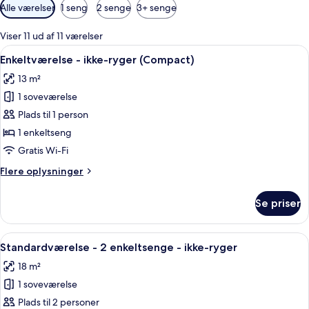
Tilgængelige
Alle værelser
1 seng
2 senge
3+ senge
filtre
for
Viser 11 ud af 11 værelser
værelser
Indlæs
Et hotelværelse med seng, to sengebor
4
Enkeltværelse - ikke-ryger (Compact)
alle
13 m²
billeder
1 soveværelse
af
Enkeltværelse
Plads til 1 person
-
1 enkeltseng
ikke-
Gratis Wi-Fi
ryger
Flere
Flere oplysninger
(Compact)
oplysninger
om
Se priser
Enkeltværelse
-
ikke-
Indlæs
Et hotelværelse med en stor seng, to l
12
ryger
Standardværelse - 2 enkeltsenge - ikke-ryger
alle
(Compact)
18 m²
billeder
1 soveværelse
af
Standardværelse
Plads til 2 personer