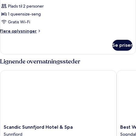
alle
Plads til 2 personer
billeder
1 queensize-seng
af
Deluxe
Gratis Wi-Fi
Double
Flere
Flere oplysninger
Room
oplysninger
om
Se priser
Deluxe
Double
Room
Lignende overnatningssteder
Scandic Sunnfjord Hotel & Spa
Best Wes
Scandic
Best
Scandic Sunnfjord Hotel & Spa
Best W
Sunnfjord
Western
Sunnfjord
Sogndal