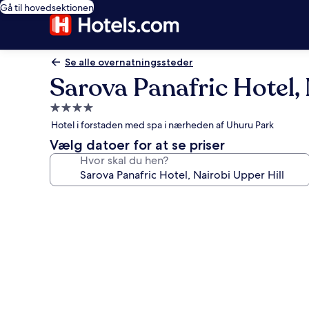
Gå til hovedsektionen
Se alle overnatningssteder
Sarova Panafric Hotel, 
4.0-
stjernet
Hotel i forstaden med spa i nærheden af Uhuru Park
overnatningssted
Vælg datoer for at se priser
Hvor skal du hen?
Billedgalleri
for
Sarova
Panafric
Hotel,
Nairobi