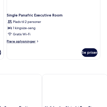
Single Panafric Executive Room
Plads til 2 personer
1 kingsize-seng
Gratis Wi-Fi
Flere
Flere oplysninger
oplysninger
om
r
Se priser
Single
Panafric
Executive
Room
Sarovar Portico India
Holiday Inn Nairobi Two Rivers Mall 
Holiday