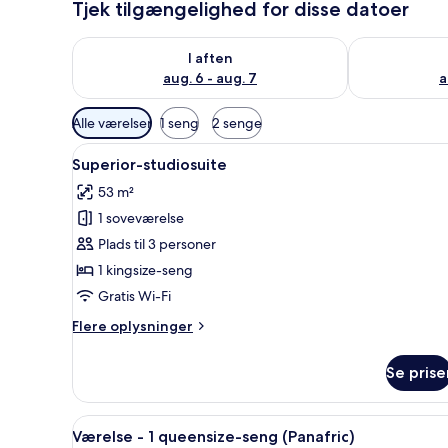
Tjek tilgængelighed for disse datoer
Tjek tilgængelighed for i aften aug. 6 - aug. 7
Tjek tilgænge
I aften
aug. 6 - aug. 7
a
Tilgængelige
Alle værelser
1 seng
2 senge
filtre
Indlæs
Et hotelværelse med en stor se
for
8
Superior-studiosuite
alle
værelser
53 m²
billeder
1 soveværelse
af
Superior-
Plads til 3 personer
studiosuite
1 kingsize-seng
Gratis Wi-Fi
Flere
Flere oplysninger
oplysninger
om
Se prise
Superior-
studiosuite
Indlæs
Et hotelværelse med seng, skri
7
Værelse - 1 queensize-seng (Panafric)