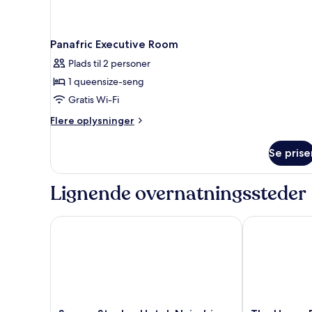
Panafric Executive Room
Plads til 2 personer
1 queensize-seng
Gratis Wi-Fi
Flere
Flere oplysninger
oplysninger
om
Se prise
Panafric
Executive
Room
Lignende overnatningssteder
Sarova Stanley Hotel, Nairobi
The Heron By 
Sarova
The