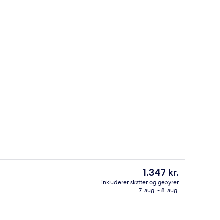
Aerobicfaciliteter
rnatningsstedet
Den
1.347 kr.
nuværende
inkluderer skatter og gebyrer
pris
7. aug. - 8. aug.
ehoved med spredningseffekt, gratis toiletartikler
Overnatningsstedets indgangsparti
er
1.347 kr.