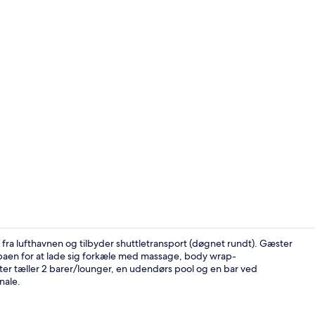
Video af ove
m fra lufthavnen og tilbyder shuttletransport (døgnet rundt). Gæster
 spaen for at lade sig forkæle med massage, body wrap-
er tæller 2 barer/lounger, en udendørs pool og en bar ved
Bruser, brus
nale.