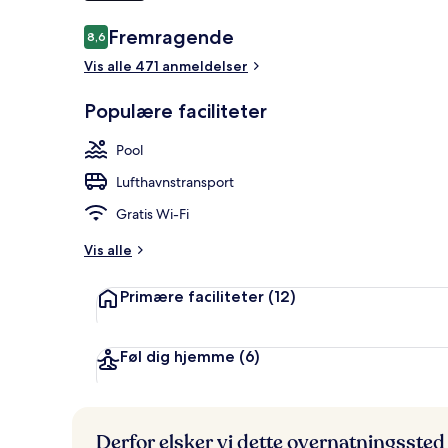
Anmeldelser
Fremragende
8,6
8,6 ud af 10.
Udendørs poo
Vis alle 471 anmeldelser
Populære faciliteter
Pool
Lufthavnstransport
Gratis Wi-Fi
Vis alle
Primære faciliteter
(12)
Føl dig hjemme
(6)
Derfor elsker vi dette overnatningssted