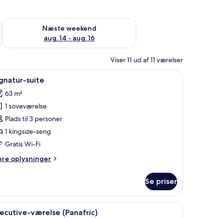
d aug. 7 - aug. 9
Tjek tilgængelighed for næste weekend aug. 14 - aug. 16
Næste weekend
aug. 14 - aug. 16
Viser 11 ud af 11 værelser
stol, fjernsyn og store vinduer med udsigt over landskabet.
ndlæs
Et hotelværelse med en stor seng, et badevær
15
gnatur-suite
le
63 m²
illeder
1 soveværelse
f
ignatur-
Plads til 3 personer
uite
1 kingsize-seng
Gratis Wi-Fi
ere
ere oplysninger
lysninger
m
Se priser
gnatur-
ite
krivebord, en stol og et billede på væggen.
ndlæs
Et hotelværelse med en stor seng, et skrivebord
6
ecutive-værelse (Panafric)