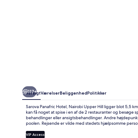
Upper
Hill
117+
Oversigt
Værelser
Beliggenhed
Politikker
Sarova Panafric Hotel, Nairobi Upper Hill ligger blot 5,5 k
kan få noget at spise i en af de 2 restauranter og besøge
behandlinger eller ansigtsbehandlinger. Andre højdepunkt
poolen. Rejsende er vilde med stedets hjælpsomme perso
VIP Access