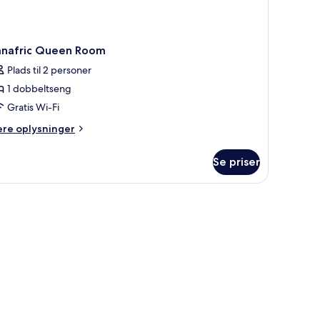
anafric Queen Room
Plads til 2 personer
1 dobbeltseng
Gratis Wi-Fi
ere
ere oplysninger
lysninger
m
Se priser
nafric
ueen
oom