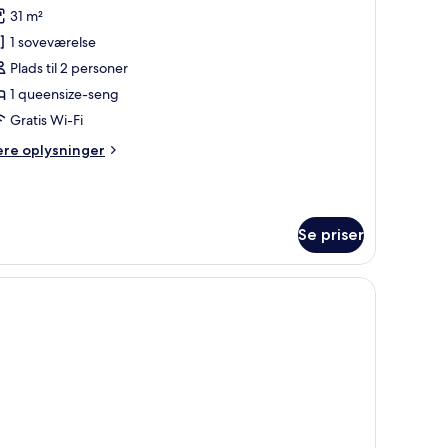
le
31 m²
illeder
1 soveværelse
f
xecutive-
Plads til 2 personer
ærelse
1 queensize-seng
Panafric)
Gratis Wi-Fi
ere
ere oplysninger
lysninger
m
ecutive-
relse
Se priser
anafric)
bord, en stol og et fjernsyn.