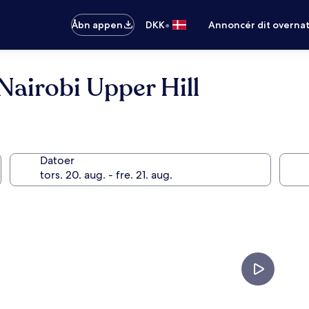
•
Åbn appen
DKK
Annoncér dit overna
Nairobi Upper Hill
Datoer