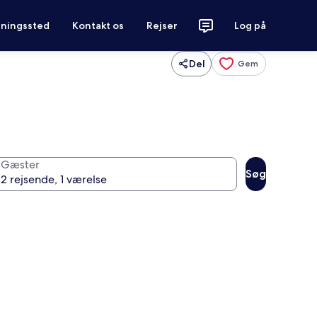
tningssted
Kontakt os
Rejser
Log på
Del
Gem
Gæster
Søg