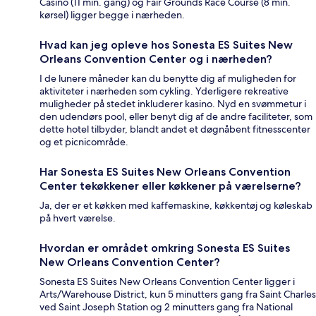
Casino (11 min. gang) og Fair Grounds Race Course (8 min.
kørsel) ligger begge i nærheden.
Hvad kan jeg opleve hos Sonesta ES Suites New
Orleans Convention Center og i nærheden?
I de lunere måneder kan du benytte dig af muligheden for
aktiviteter i nærheden som cykling. Yderligere rekreative
muligheder på stedet inkluderer kasino. Nyd en svømmetur i
den udendørs pool, eller benyt dig af de andre faciliteter, som
dette hotel tilbyder, blandt andet et døgnåbent fitnesscenter
og et picnicområde.
Har Sonesta ES Suites New Orleans Convention
Center tekøkkener eller køkkener på værelserne?
Ja, der er et køkken med kaffemaskine, køkkentøj og køleskab
på hvert værelse.
Hvordan er området omkring Sonesta ES Suites
New Orleans Convention Center?
Sonesta ES Suites New Orleans Convention Center ligger i
Arts/Warehouse District, kun 5 minutters gang fra Saint Charles
ved Saint Joseph Station og 2 minutters gang fra National