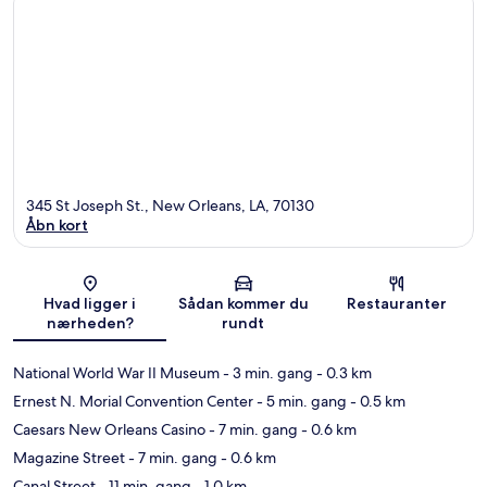
345 St Joseph St., New Orleans, LA, 70130
Åbn kort
Kort
Hvad ligger i
Sådan kommer du
Restauranter
nærheden?
rundt
National World War II Museum
- 3 min. gang
- 0.3 km
Ernest N. Morial Convention Center
- 5 min. gang
- 0.5 km
Caesars New Orleans Casino
- 7 min. gang
- 0.6 km
Magazine Street
- 7 min. gang
- 0.6 km
Canal Street
- 11 min. gang
- 1.0 km