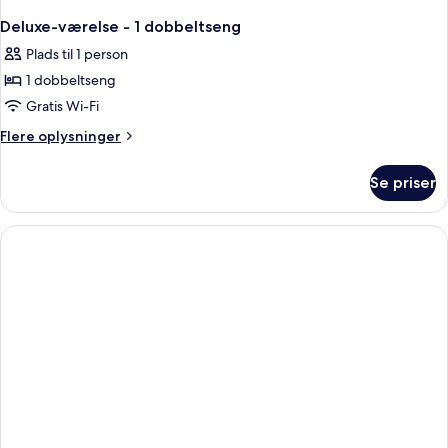
Deluxe-værelse - 1 dobbeltseng
Plads til 1 person
1 dobbeltseng
Gratis Wi-Fi
Flere
Flere oplysninger
oplysninger
om
Se priser
Deluxe-
værelse
-
1
dobbeltseng