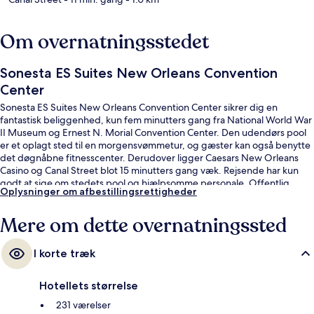
Om overnatningsstedet
Sonesta ES Suites New Orleans Convention
Center
Sonesta ES Suites New Orleans Convention Center sikrer dig en
fantastisk beliggenhed, kun fem minutters gang fra National World War
II Museum og Ernest N. Morial Convention Center. Den udendørs pool
er et oplagt sted til en morgensvømmetur, og gæster kan også benytte
det døgnåbne fitnesscenter. Derudover ligger Caesars New Orleans
Casino og Canal Street blot 15 minutters gang væk. Rejsende har kun
godt at sige om stedets pool og hjælpsomme personale. Offentlig
Oplysninger om afbestillingsrettigheder
transport ligger kun en kort gåtur væk: Saint Charles ved Saint Joseph
Station ligger 5 minutter væk og St. Charles at Julia Station ligger 7
Mere om dette overnatningssted
minutter derfra.
I korte træk
Hotellets størrelse
231 værelser