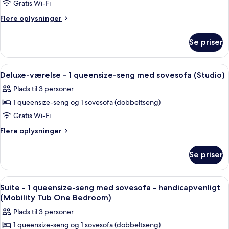
Suite
Gratis Wi-Fi
(One
-
Bedroom)
Flere
Flere oplysninger
flere
oplysninger
om
senge
Se priser
Suite
(One
-
Bedroom)
flere
Indlæs
Et hotelværelse med seng, skrivebord, 
6
senge
Deluxe-værelse - 1 queensize-seng med sovesofa (Studio)
alle
(One
Plads til 3 personer
Bedroom)
billeder
1 queensize-seng og 1 sovesofa (dobbeltseng)
af
Deluxe-
Gratis Wi-Fi
værelse
Flere
Flere oplysninger
-
oplysninger
om
1
Se priser
Deluxe-
queensize-
værelse
seng
-
Indlæs
Et hotelværelse med en stor seng, et f
5
med
1
Suite - 1 queensize-seng med sovesofa - handicapvenligt
alle
queensize-
sovesofa
(Mobility Tub One Bedroom)
seng
billeder
(Studio)
Plads til 3 personer
med
af
sovesofa
1 queensize-seng og 1 sovesofa (dobbeltseng)
Suite