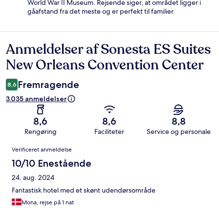
World War II Museum. Rejsende siger, at området ligger i
gåafstand fra det meste og er perfekt til familier.
Anmeldelser af Sonesta ES Suites
Anmeldelser
New Orleans Convention Center
Fremragende
8,6
3.035 anmeldelser
8,6
8,6
8,8
Rengøring
Faciliteter
Service og personale
Anmeldelser
Verificeret anmeldelse
10/10 Enestående
24. aug. 2024
Fantastisk hotel med et skønt udendørsområde
Mona, rejse på 1 nat