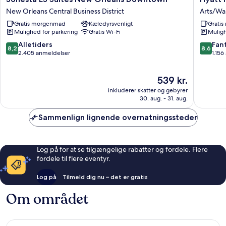
ES
Place
New Orleans Central Business District
Arts/War
Suites
New
Gratis morgenmad
Kæledyrsvenligt
Grati
New
Orleans
Mulighed for parkering
Gratis Wi-Fi
Muligh
Orleans
Convent
Downtown
Center
8.2
8.6
Alletiders
Fant
8,2
8,6
New
Arts/Wa
ud
ud
2.405 anmeldelser
1.156
Orleans
District
af
af
Central
10,
10,
Prisen
539 kr.
Business
Alletiders,
Fantasti
er
District
2.405
1.156
inkluderer skatter og gebyrer
539 kr.
anmeldelser
anmelde
30. aug. - 31. aug.
Sammenlign lignende overnatningssteder
Log på for at se tilgængelige rabatter og fordele. Flere
fordele til flere eventyr.
Log på
Tilmeld dig nu – det er gratis
Om området