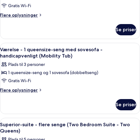
(Studio)
Gratis Wi-Fi
-
1
Flere
Flere oplysninger
oplysninger
queensize-
om
seng
Se priser
Suite
med
-
sovesofa
1
Indlæs
Et hotelværelse med seng, skrivebord, 
7
queensize-
-
Værelse - 1 queensize-seng med sovesofa -
alle
seng
handicapvenligt (Mobility Tub)
handicapvenligt
med
billeder
(Mobility
Plads til 3 personer
sovesofa
af
Tub
-
1 queensize-seng og 1 sovesofa (dobbeltseng)
Værelse
handicapvenligt
One
Gratis Wi-Fi
-
(Mobility
Bedroom)
Tub
1
Flere
Flere oplysninger
One
oplysninger
queensize-
Bedroom)
om
seng
Se priser
Værelse
med
-
sovesofa
1
Indlæs
Et hotelværelse med sofa, skrivebord, 
11
queensize-
-
Superior-suite - flere senge (Two Bedroom Suite - Two
alle
seng
Queens)
handicapvenligt
med
billeder
(Mobility
Plads til 5 personer