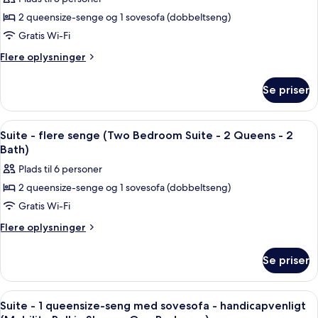
sovesofa
af
Tub)
-
2 queensize-senge og 1 sovesofa (dobbeltseng)
Superior-
handicapvenligt
Gratis Wi-Fi
suite
(Mobility
Tub)
-
Flere
Flere oplysninger
oplysninger
flere
om
senge
Se priser
Superior-
(Two
suite
Bedroom
-
Indlæs
Et hotelværelse med en stor seng, et 
11
flere
Suite
Suite - flere senge (Two Bedroom Suite - 2 Queens - 2
alle
senge
Bath)
-
(Two
billeder
Two
Plads til 6 personer
Bedroom
af
Queens)
Suite
2 queensize-senge og 1 sovesofa (dobbeltseng)
Suite
-
Gratis Wi-Fi
-
Two
Queens)
flere
Flere
Flere oplysninger
oplysninger
senge
om
(Two
Se priser
Suite
Bedroom
-
Suite
flere
Indlæs
Et hotelværelse med en stor seng, et f
7
senge
-
Suite - 1 queensize-seng med sovesofa - handicapvenligt
alle
(Two