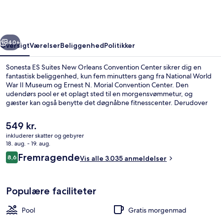
New
Orleans
Convention
rige
Næste
Center
40+
Oversigt
Værelser
Beliggenhed
Politikker
Sonesta ES Suites New Orleans Convention Center sikrer dig en
fantastisk beliggenhed, kun fem minutters gang fra National World
War II Museum og Ernest N. Morial Convention Center. Den
udendørs pool er et oplagt sted til en morgensvømmetur, og
gæster kan også benytte det døgnåbne fitnesscenter. Derudover
ligger Caesars New Orleans Casino og Canal Street blot 15 minutters
gang væk. Rejsende har kun godt at sige om stedets pool og
Den
549 kr.
hjælpsomme personale. Offentlig transport ligger kun en kort gåtur
nuværende
inkluderer skatter og gebyrer
væk: Saint Charles ved Saint Joseph Station ligger 5 minutter væk
pris
18. aug. - 19. aug.
og St. Charles at Julia Station ligger 7 minutter derfra.
Udendørsområde
er
Anmeldelser
Fremragende
8,6
Vis alle 3.035 anmeldelser
549 kr.
8,6 ud af 10.
Populære faciliteter
Pool
Gratis morgenmad