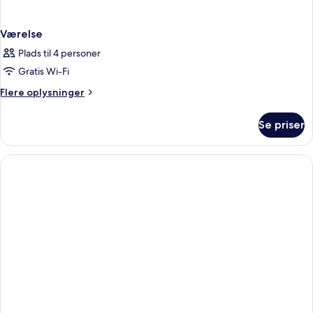
Værelse
Plads til 4 personer
Gratis Wi-Fi
Flere
Flere oplysninger
oplysninger
om
Se priser
Værelse