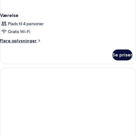
Værelse
Plads til 4 personer
Gratis Wi-Fi
Flere
Flere oplysninger
oplysninger
om
Se priser
Værelse