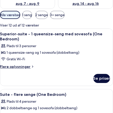
aug. 7 - aug. 9
aug. 14 - aug. 16
Tilgængelige
Alle værelser
1 seng
2 senge
3+ senge
filtre
for
Viser 12 ud af 12 værelser
værelser
Indlæs
Et hotelværelse med sofa, skrivebord, 
7
Superior-suite - 1 queensize-seng med sovesofa (One
alle
Bedroom)
billeder
Plads til 3 personer
af
1 queensize-seng og 1 sovesofa (dobbeltseng)
Superior-
Gratis Wi-Fi
suite
-
Flere
Flere oplysninger
oplysninger
1
om
queensize-
Se priser
Superior-
seng
suite
med
-
Indlæs
Et moderne hotelværelse med en grå hjø
6
1
sovesofa
Suite - flere senge (One Bedroom)
alle
queensize-
(One
Plads til 4 personer
seng
billeder
Bedroom)
med
2 dobbeltsenge og 1 sovesofa (dobbeltseng)
af
sovesofa