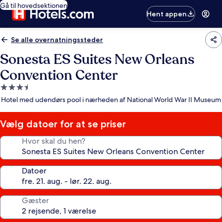
Gå til hovedsektionen
Hent appen
Se alle overnatningssteder
Sonesta ES Suites New Orleans
Convention Center
3.5-
stjernet
Hotel med udendørs pool i nærheden af National World War II Museum
overnatningssted
Vælg datoer for at se priser
Hvor skal du hen?
Datoer
Gæster