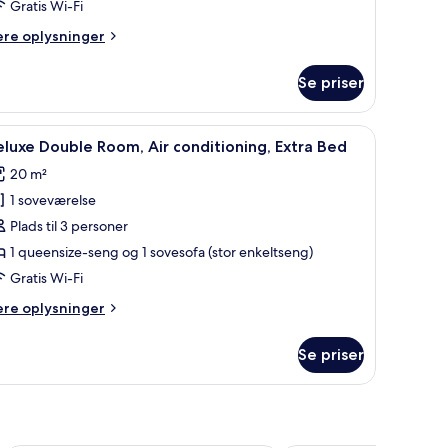
Gratis Wi-Fi
ere
ere oplysninger
lysninger
m
Se priser
luxe-
bbeltværelse
d gardiner, et træsengegavl og udsigt til det fri.
ndlæs
Et hotelværelse med seng, skrivebord og et 
4
luxe Double Room, Air conditioning, Extra Bed
le
20 m²
illeder
1 soveværelse
f
eluxe
Plads til 3 personer
ouble
1 queensize-seng og 1 sovesofa (stor enkeltseng)
oom,
Gratis Wi-Fi
ir
ere
ere oplysninger
onditioning,
lysninger
xtra
m
Se priser
luxe
ed
uble
om,
r
nditioning,