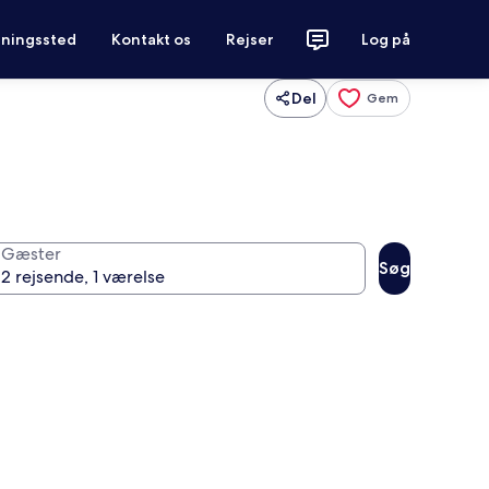
tningssted
Kontakt os
Rejser
Log på
Del
Gem
Gæster
Søg