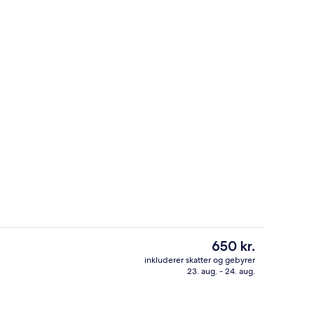
Triple Room, Air conditioning | Penge
Den
650 kr.
nuværende
inkluderer skatter og gebyrer
pris
23. aug. - 24. aug.
ke
Reception
er
650 kr.