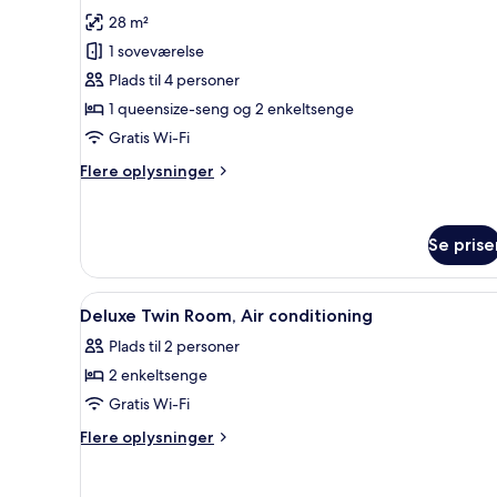
af
anmeldelse)
28 m²
Quadruple
1 soveværelse
Room,
Plads til 4 personer
Air
1 queensize-seng og 2 enkeltsenge
Conditioning
Gratis Wi-Fi
Flere
Flere oplysninger
oplysninger
om
Quadruple
Se prise
Room,
Air
Conditioning
Indlæs
Pengeskab på værelset, mørklæ
6
Deluxe Twin Room, Air conditioning
alle
Plads til 2 personer
billeder
2 enkeltsenge
af
Deluxe
Gratis Wi-Fi
Twin
Flere
Flere oplysninger
Room,
oplysninger
om
Air
Deluxe