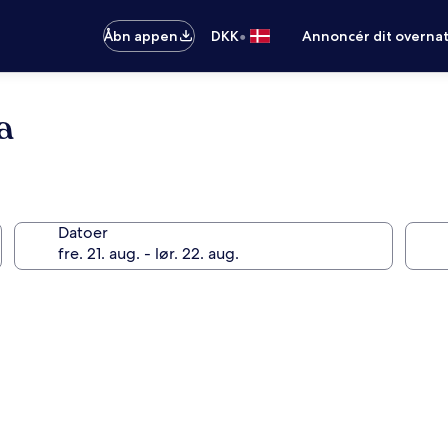
•
Åbn appen
DKK
Annoncér dit overna
a
Datoer