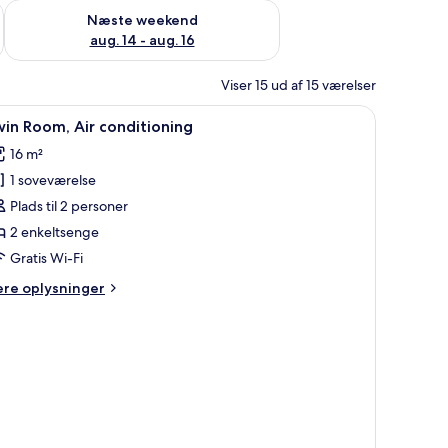
d aug. 7 - aug. 9
Tjek tilgængelighed for næste weekend aug. 14 - aug. 16
Næste weekend
aug. 14 - aug. 16
Viser 15 ud af 15 værelser
skærms-tv monteret på væggen og et dekorativt vægmaleri.
ndlæs
Et værelse med to senge, tapet på væggen, e
4
in Room, Air conditioning
le
16 m²
illeder
1 soveværelse
f
win
Plads til 2 personer
oom,
2 enkeltsenge
ir
Gratis Wi-Fi
onditioning
ere
ere oplysninger
lysninger
m
in
om,
r
nditioning