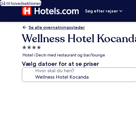
Gå til hovedsektionen
Søg efter rejser
Se alle overnatningssteder
Wellness Hotel Kocand
4.0-
stjernet
Hotel i Decin med restaurant og bar/lounge
overnatningssted
Vælg datoer for at se priser
Hvor skal du hen?
Billedgalleri
for
Wellness
Hotel
Kocanda