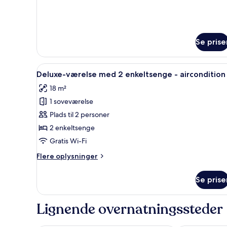
conditioning
Twin
Room,
Air
conditioning
Se prise
Indlæs
Et værelse med to senge, tape
6
Deluxe-værelse med 2 enkeltsenge - aircondition
alle
18 m²
billeder
1 soveværelse
af
Deluxe-
Plads til 2 personer
værelse
2 enkeltsenge
med
Gratis Wi-Fi
2
Flere
Flere oplysninger
enkeltsenge
oplysninger
-
om
Se prise
Deluxe-
aircondition
værelse
med
Lignende overnatningssteder
2
enkeltsenge