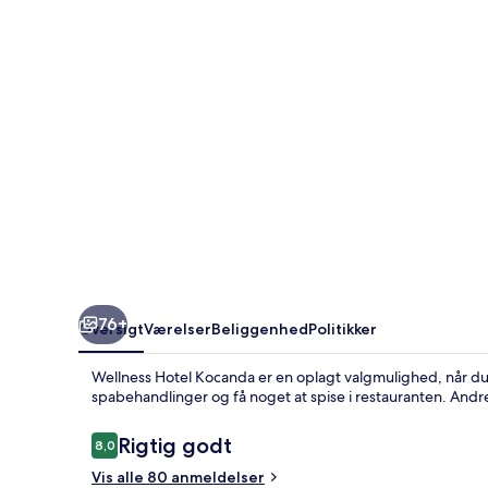
76+
Oversigt
Værelser
Beliggenhed
Politikker
Wellness Hotel Kocanda er en oplagt valgmulighed, når d
spabehandlinger og få noget at spise i restauranten. Andre 
Anmeldelser
Rigtig godt
8,0
8,0 ud af 10.
Vis alle 80 anmeldelser