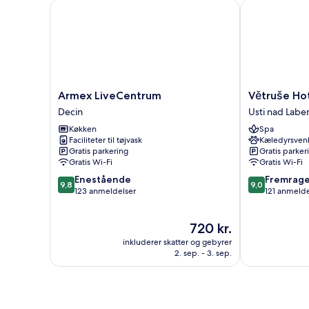
-
Armex LiveCentrum
Větruše Hotel
aircondition
Armex
Větruše
Armex LiveCentrum
Větruše Hot
LiveCentrum
Hotel
Decin
Usti nad Lab
Decin
Restaurant
Køkken
Spa
Usti
Faciliteter til tøjvask
Kæledyrsvenl
nad
Gratis parkering
Gratis parker
Labem
Gratis Wi-Fi
Gratis Wi-Fi
9.8
9.0
Enestående
Fremrag
9,8
9,0
ud
ud
123 anmeldelser
121 anmelde
af
af
10,
10,
Prisen
720 kr.
Enestående,
Fremragende
er
123
121
inkluderer skatter og gebyrer
720 kr.
anmeldelser
anmeldelser
2. sep. - 3. sep.