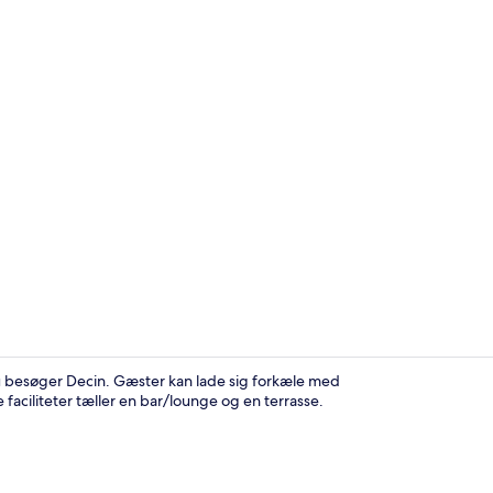
Restaurant
u besøger Decin. Gæster kan lade sig forkæle med
faciliteter tæller en bar/lounge og en terrasse.
Mad og drik