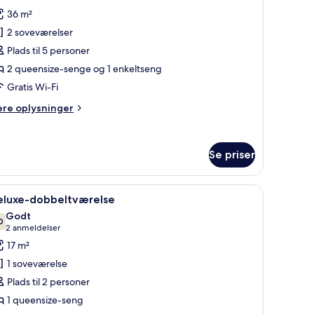
f
anmeldelse)
36 m²
amilieværelse
2 soveværelser
Plads til 5 personer
ircondition
2 queensize-senge og 1 enkeltseng
5
Gratis Wi-Fi
eds)
ere
ere oplysninger
lysninger
m
milieværelse
Se priser
rcondition
rdiner, gratis Wi-Fi, sengetøj
ndlæs
Et hotelværelse med seng, skrivebord og et 
ds)
4
eluxe-dobbeltværelse
le
Godt
illeder
0
7,0 ud af 10
(2
2 anmeldelser
f
anmeldelser)
17 m²
eluxe-
1 soveværelse
obbeltværelse
Plads til 2 personer
1 queensize-seng