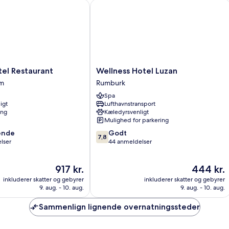
Ex
 Restaurant
Wellness Hotel Luzan
B
Wellness
el Restaurant
Wellness Hotel Luzan
Hotel
em
Rumburk
Luzan
Spa
Rumburk
igt
Lufthavnstransport
ing
Kæledyrsvenligt
Mulighed for parkering
7.8
ende
Godt
7,8
ud
lser
44 anmeldelser
af
10,
Prisen
Prisen
917 kr.
444 kr.
,
Godt,
er
er
44
inkluderer skatter og gebyrer
inkluderer skatter og gebyrer
917 kr.
444 kr.
anmeldelser
9. aug. - 10. aug.
9. aug. - 10. aug.
Sammenlign lignende overnatningssteder