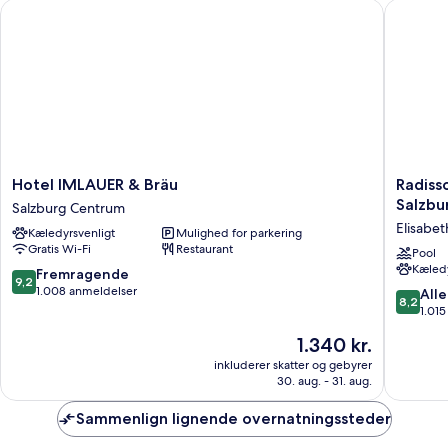
Hotel IMLAUER & Bräu
Radisson
Hotel
Radisso
Hotel IMLAUER & Bräu
Radiss
IMLAUER
Blu
Salzbu
Salzburg Centrum
&
Hotel
Elisabet
Kæledyrsvenligt
Mulighed for parkering
Bräu
&
Gratis Wi-Fi
Restaurant
Salzburg
Confere
Pool
Kæledy
Centrum
Centre,
9.2
Fremragende
9,2
Salzbur
ud
1.008 anmeldelser
8.2
Alle
8,2
Elisabet
af
ud
1.01
Vorstadt
10,
af
Prisen
1.340 kr.
Fremragende,
10,
er
1.008
Alletider
inkluderer skatter og gebyrer
1.340 kr.
anmeldelser
30. aug. - 31. aug.
1.015
anmelde
Sammenlign lignende overnatningssteder