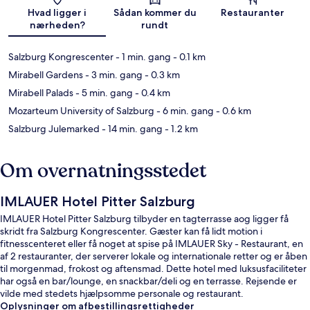
Kort
Hvad ligger i
Sådan kommer du
Restauranter
nærheden?
rundt
Salzburg Kongrescenter
- 1 min. gang
- 0.1 km
Mirabell Gardens
- 3 min. gang
- 0.3 km
Mirabell Palads
- 5 min. gang
- 0.4 km
Mozarteum University of Salzburg
- 6 min. gang
- 0.6 km
Salzburg Julemarked
- 14 min. gang
- 1.2 km
Om overnatningsstedet
IMLAUER Hotel Pitter Salzburg
IMLAUER Hotel Pitter Salzburg tilbyder en tagterrasse aog ligger få
skridt fra Salzburg Kongrescenter. Gæster kan få lidt motion i
fitnesscenteret eller få noget at spise på IMLAUER Sky - Restaurant, en
af 2 restauranter, der serverer lokale og internationale retter og er åben
til morgenmad, frokost og aftensmad. Dette hotel med luksusfaciliteter
har også en bar/lounge, en snackbar/deli og en terrasse. Rejsende er
vilde med stedets hjælpsomme personale og restaurant.
Oplysninger om afbestillingsrettigheder