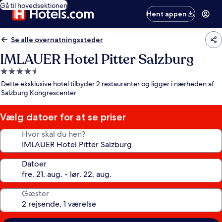
Gå til hovedsektionen
Hent appen
Se alle overnatningssteder
IMLAUER Hotel Pitter Salzburg
4.5-
stjernet
Dette eksklusive hotel tilbyder 2 restauranter og ligger i nærheden af
overnatningssted
Salzburg Kongrescenter
Vælg datoer for at se priser
Hvor skal du hen?
Datoer
Gæster