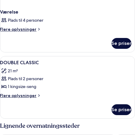
Værelse
Plads til 4 personer
Flere
Flere oplysninger
oplysninger
om
Se priser
Værelse
Indlæs
Et hotelværelse med en seng, et natbor
6
DOUBLE CLASSIC
alle
21 m²
billeder
Plads til 2 personer
af
DOUBLE
1 kingsize-seng
CLASSIC
Flere
Flere oplysninger
oplysninger
om
Se priser
DOUBLE
CLASSIC
Lignende overnatningssteder