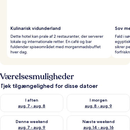
Kulinarisk vidunderland
Sov me
Dette hotel kan prale af 2 restauranter, der serverer
Fald i s
lokale og internationale retter. En café og bar
egyptis
fuldender spiseområdet med morgenmadsbuffet
sikrer p
hver dag.
forfrisk
Værelsesmuligheder
Tjek tilgængelighed for disse datoer
Tjek tilgængelighed for i aften aug. 7 - aug. 8
Tjek tilgængelighed for i morg
I aften
I morgen
aug. 7 - aug. 8
aug. 8 - aug. 9
Tjek tilgængelighed for denne weekend aug. 7 - aug. 9
Tjek tilgængelighed for næste
Denne weekend
Næste weekend
aug. 7 - aug. 9
aug. 14 - aug. 16