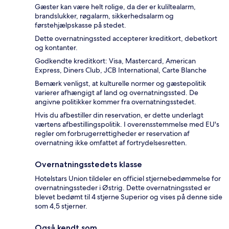
Gæster kan være helt rolige, da der er kuliltealarm,
brandslukker, røgalarm, sikkerhedsalarm og
førstehjælpskasse på stedet.
Dette overnatningssted accepterer kreditkort, debetkort
og kontanter.
Godkendte kreditkort: Visa, Mastercard, American
Express, Diners Club, JCB International, Carte Blanche
Bemærk venligst, at kulturelle normer og gæstepolitik
varierer afhængigt af land og overnatningssted. De
angivne politikker kommer fra overnatningsstedet.
Hvis du afbestiller din reservation, er dette underlagt
værtens afbestillingspolitik. I overensstemmelse med EU's
regler om forbrugerrettigheder er reservation af
overnatning ikke omfattet af fortrydelsesretten.
Overnatningsstedets klasse
Hotelstars Union tildeler en officiel stjernebedømmelse for
overnatningssteder i Østrig. Dette overnatningssted er
blevet bedømt til 4 stjerne Superior og vises på denne side
som 4,5 stjerner.
Også kendt som