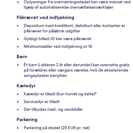
Oplysninger fra overnatningsstedet kan være oversat ved
hjælp af automatiserede oversættelsesværktøjer
Påkrævet ved indtjekning
Depositum med kreditkort, debitkort eller kontanter er
påkrævet for påløbne udgifter
Gyldigt billed-ID kan være påkrævet
Minimumsalder ved indtjekning er 18
Børn
Ét barn (i alderen 2 år eller derunder) kan overnatte gratis
på forældres eller værgers værelse, hvis de eksisterende
sengepladser benyttes
Kæledyr
Kæledyr er tilladt (kun hunde og katte)*
Servicedyr er tilladt
Der tilbydes mad- og vandskåle
Parkering
Parkering på stedet (25 EUR pr. nat)