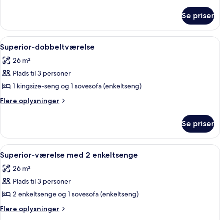
-
oplysninger
om
1
Se priser
Classic-
queensize-
dobbeltværelse
seng
-
Indlæs
Et hotelværelse med en stor seng, seng
8
1
Superior-dobbeltværelse
alle
queensize-
26 m²
seng
billeder
Plads til 3 personer
af
Superior-
1 kingsize-seng og 1 sovesofa (enkeltseng)
dobbeltværelse
Flere
Flere oplysninger
oplysninger
om
Se priser
Superior-
dobbeltværelse
Indlæs
Et hotelværelse med to senge, et skrive
11
Superior-værelse med 2 enkeltsenge
alle
26 m²
billeder
Plads til 3 personer
af
Superior-
2 enkeltsenge og 1 sovesofa (enkeltseng)
værelse
Flere
Flere oplysninger
med
oplysninger