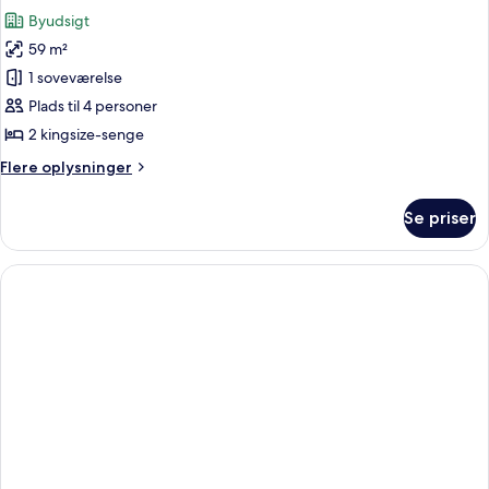
alle
Byudsigt
billeder
59 m²
af
Turmsuite
1 soveværelse
Plads til 4 personer
2 kingsize-senge
Flere
Flere oplysninger
oplysninger
om
Se priser
Turmsuite