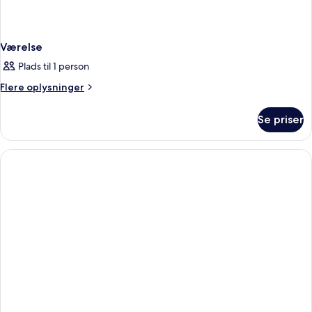
Værelse
Plads til 1 person
Flere
Flere oplysninger
oplysninger
om
Se priser
Værelse