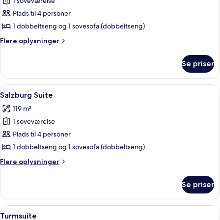
1 soveværelse
af
Junior-
Plads til 4 personer
suite
1 dobbeltseng og 1 sovesofa (dobbeltseng)
(XL)
Flere
Flere oplysninger
oplysninger
om
Se priser
Junior-
suite
(XL)
Indlæs
En moderne stue med sofa, lænestole,
4
Salzburg Suite
alle
119 m²
billeder
1 soveværelse
af
Salzburg
Plads til 4 personer
Suite
1 dobbeltseng og 1 sovesofa (dobbeltseng)
Flere
Flere oplysninger
oplysninger
om
Se priser
Salzburg
Suite
Indlæs
Et hotelværelse med seng, skrivebord,
5
Turmsuite