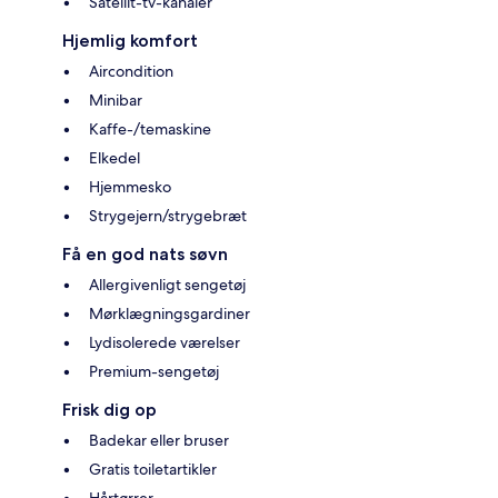
Satellit-tv-kanaler
Hjemlig komfort
Aircondition
Minibar
Kaffe-/temaskine
Elkedel
Hjemmesko
Strygejern/strygebræt
Få en god nats søvn
Allergivenligt sengetøj
Mørklægningsgardiner
Lydisolerede værelser
Premium-sengetøj
Frisk dig op
Badekar eller bruser
Gratis toiletartikler
Hårtørrer