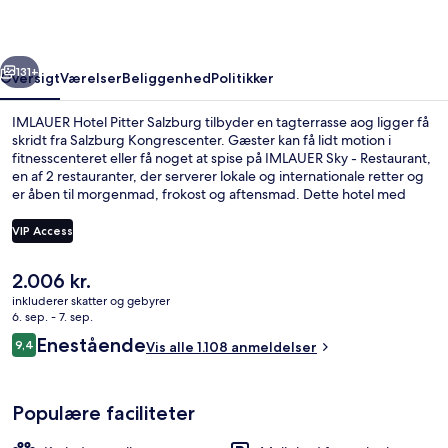
rige
Næste
131+
Oversigt
Værelser
Beliggenhed
Politikker
IMLAUER Hotel Pitter Salzburg tilbyder en tagterrasse aog ligger få
skridt fra Salzburg Kongrescenter. Gæster kan få lidt motion i
fitnesscenteret eller få noget at spise på IMLAUER Sky - Restaurant,
en af 2 restauranter, der serverer lokale og internationale retter og
er åben til morgenmad, frokost og aftensmad. Dette hotel med
luksusfaciliteter har også en bar/lounge, en snackbar/deli og en
terrasse. Rejsende er vilde med stedets hjælpsomme personale og
VIP Access
restaurant.
Den
2.006 kr.
Terrasse/gårdhave
nuværende
inkluderer skatter og gebyrer
pris
6. sep. - 7. sep.
er
Anmeldelser
Enestående
9,4
Vis alle 1.108 anmeldelser
2.006 kr.
9,4 ud af 10.
Populære faciliteter