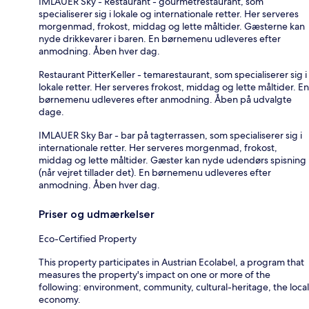
IMLAUER Sky - Restaurant - gourmetrestaurant, som
specialiserer sig i lokale og internationale retter. Her serveres
morgenmad, frokost, middag og lette måltider. Gæsterne kan
nyde drikkevarer i baren. En børnemenu udleveres efter
anmodning. Åben hver dag.
Restaurant PitterKeller - temarestaurant, som specialiserer sig i
lokale retter. Her serveres frokost, middag og lette måltider. En
børnemenu udleveres efter anmodning. Åben på udvalgte
dage.
IMLAUER Sky Bar - bar på tagterrassen, som specialiserer sig i
internationale retter. Her serveres morgenmad, frokost,
middag og lette måltider. Gæster kan nyde udendørs spisning
(når vejret tillader det). En børnemenu udleveres efter
anmodning. Åben hver dag.
Priser og udmærkelser
Eco-Certified Property
This property participates in Austrian Ecolabel, a program that
measures the property's impact on one or more of the
following: environment, community, cultural-heritage, the local
economy.