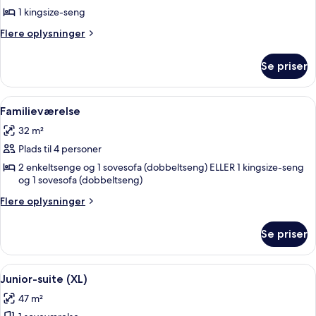
-
1 kingsize-seng
udsigt
Flere
Flere oplysninger
til
oplysninger
have
om
Se priser
Deluxe-
værelse
-
Indlæs
Et hotelværelse med to senge, en sofa,
8
udsigt
Familieværelse
alle
til
32 m²
have
billeder
Plads til 4 personer
af
Familieværelse
2 enkeltsenge og 1 sovesofa (dobbeltseng) ELLER 1 kingsize-seng
og 1 sovesofa (dobbeltseng)
Flere
Flere oplysninger
oplysninger
om
Se priser
Familieværelse
Indlæs
Et hotelværelse med seng, skrivebord, 
5
Junior-suite (XL)
alle
47 m²
billeder